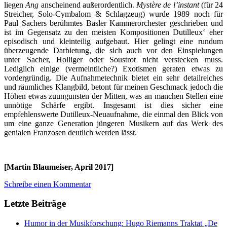
liegen
Ang
anscheinend außerordentlich.
Mystère de l’instant
(für 24
Streicher, Solo-Cymbalom & Schlagzeug) wurde 1989 noch für
Paul Sachers berühmtes Basler Kammerorchester geschrieben und
ist im Gegensatz zu den meisten Kompositionen Dutilleux‘ eher
episodisch und kleinteilig aufgebaut. Hier gelingt eine rundum
überzeugende Darbietung, die sich auch vor den Einspielungen
unter Sacher, Holliger oder Soustrot nicht verstecken muss.
Lediglich einige (vermeintliche?) Exotismen geraten etwas zu
vordergründig. Die Aufnahmetechnik bietet ein sehr detailreiches
und räumliches Klangbild, betont für meinen Geschmack jedoch die
Höhen etwas zuungunsten der Mitten, was an manchen Stellen eine
unnötige Schärfe ergibt. Insgesamt ist dies sicher eine
empfehlenswerte Dutilleux-Neuaufnahme, die einmal den Blick von
um eine ganze Generation jüngeren Musikern auf das Werk des
genialen Franzosen deutlich werden lässt.
[Martin Blaumeiser, April 2017]
Schreibe einen Kommentar
Letzte Beiträge
Humor in der Musikforschung: Hugo Riemanns Traktat „De