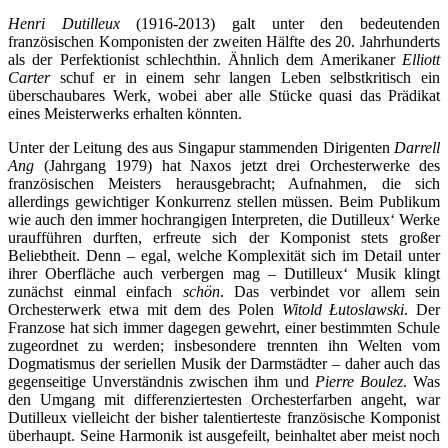
Henri Dutilleux
(1916-2013) galt unter den bedeutenden
französischen Komponisten der zweiten Hälfte des 20. Jahrhunderts
als der Perfektionist schlechthin. Ähnlich dem Amerikaner
Elliott
Carter
schuf er in einem sehr langen Leben selbstkritisch ein
überschaubares Werk, wobei aber alle Stücke quasi das Prädikat
eines Meisterwerks erhalten könnten.
Unter der Leitung des aus Singapur stammenden Dirigenten
Darrell
Ang
(Jahrgang 1979) hat Naxos jetzt drei Orchesterwerke des
französischen Meisters herausgebracht; Aufnahmen, die sich
allerdings gewichtiger Konkurrenz stellen müssen. Beim Publikum
wie auch den immer hochrangigen Interpreten, die Dutilleux‘ Werke
uraufführen durften, erfreute sich der Komponist stets großer
Beliebtheit. Denn – egal, welche Komplexität sich im Detail unter
ihrer Oberfläche auch verbergen mag – Dutilleux‘ Musik klingt
zunächst einmal einfach
schön
. Das verbindet vor allem sein
Orchesterwerk etwa mit dem des Polen
Witold Łutoslawski
. Der
Franzose hat sich immer dagegen gewehrt, einer bestimmten Schule
zugeordnet zu werden; insbesondere trennten ihn Welten vom
Dogmatismus der seriellen Musik der Darmstädter – daher auch das
gegenseitige Unverständnis zwischen ihm und
Pierre Boulez
. Was
den Umgang mit differenziertesten Orchesterfarben angeht, war
Dutilleux vielleicht der bisher talentierteste französische Komponist
überhaupt. Seine Harmonik ist ausgefeilt, beinhaltet aber meist noch