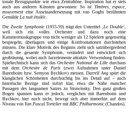
tonale Bezugspunkte wie etwa Zentraltöne. Inspiration hat er stets
auch aus anderen Künsten gewonnen: So ist
Timbres, espace,
mouvement
eine Auseinandersetzung mit van Goghs berühmten
Gemälde
La nuit étoilée
.
Die
Zweite Symphonie
(1955-59) trägt den Untertitel
‚Le Double‘
,
weil sich ein volles Orchester und dazu noch eine
Kammermusikgruppe von nicht weniger als 12 Spielern gegenseitig
bespiegeln, überlagern und einige Konfrontationen durchstehen
müssen. Die klare Motivik des Beginns zieht sich satzübergreifend
durch die gesamte Symphonie, verändert und entwickelt sich
großräumig, wobei auch Jazzelemente attraktiv Verwendung finden.
Spieltechnisch kann sich das
Orchestre National de Lille
durchaus
mit dem
Orchestre de Paris
(zwei Aufnahmen unter Daniel
Barenboim bzw. Semyon Bychkov) messen.
Darrell Ang
spürt die
klanglichen Schönheiten durchsichtig bis ins Detail auf – auch
historische Bezüge sind sofort klar, etwa die Nähe mancher
Passagen des langsamen Satzes zu Strawinsky. Den ganz großen
Bogen spannen kann er jedoch, verglichen mit Barenboim und
Bychkov, hier noch nicht, bewegt sich aber immerhin auf dem
Niveau von
Yan Pascal Tortelier
mit
BBC Philharmonic
(Chandos)
.