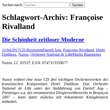
Suchen nach:
Schlagwort-Archiv: Françoise
Rivalland
Die Schönheit zeitloser Moderne
21/04/2017
CD-Rezension
Darrell Ang
,
Françoise Rivalland
,
Henri
Dutilleux
,
Naxos
,
Orchestre National de Lille
Martin Blaumeiser
Naxos, LC 05537; EAN: 0747313359677
Naxos widmet eine neue CD drei wichtigen Orchesterwerken des
französischen Komponisten Henri Dutilleux. Das Orchestre
National de Lille unter der Stabführung von Darrell Ang –
Preisträger u.a. des renommierten Dirigierwettbewerbs in Besançon
2007 – kann dabei mühelos mit bekannteren Klangkörpern
mithalten.