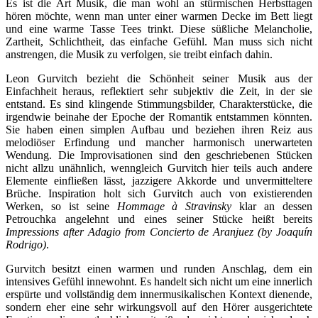
Es ist die Art Musik, die man wohl an stürmischen Herbsttagen
hören möchte, wenn man unter einer warmen Decke im Bett liegt
und eine warme Tasse Tees trinkt. Diese süßliche Melancholie,
Zartheit, Schlichtheit, das einfache Gefühl. Man muss sich nicht
anstrengen, die Musik zu verfolgen, sie treibt einfach dahin.
Leon Gurvitch bezieht die Schönheit seiner Musik aus der
Einfachheit heraus, reflektiert sehr subjektiv die Zeit, in der sie
entstand. Es sind klingende Stimmungsbilder, Charakterstücke, die
irgendwie beinahe der Epoche der Romantik entstammen könnten.
Sie haben einen simplen Aufbau und beziehen ihren Reiz aus
melodiöser Erfindung und mancher harmonisch unerwarteten
Wendung. Die Improvisationen sind den geschriebenen Stücken
nicht allzu unähnlich, wenngleich Gurvitch hier teils auch andere
Elemente einfließen lässt, jazzigere Akkorde und unvermitteltere
Brüche. Inspiration holt sich Gurvitch auch von existierenden
Werken, so ist seine
Hommage à Stravinsky
klar an dessen
Petrouchka angelehnt und eines seiner Stücke heißt bereits
Impressions after Adagio from Concierto de Aranjuez (by Joaquín
Rodrigo)
.
Gurvitch besitzt einen warmen und runden Anschlag, dem ein
intensives Gefühl innewohnt. Es handelt sich nicht um eine innerlich
erspürte und vollständig dem innermusikalischen Kontext dienende,
sondern eher eine sehr wirkungsvoll auf den Hörer ausgerichtete