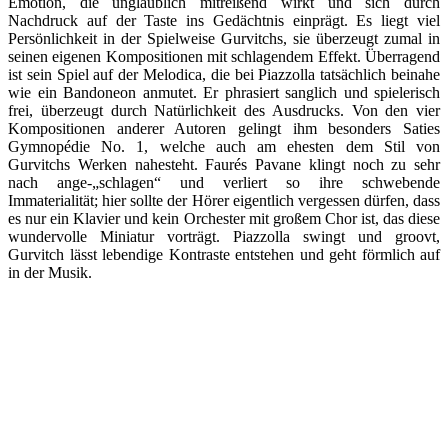
Emotion, die unglaublich mitreißend wirkt und sich durch
Nachdruck auf der Taste ins Gedächtnis einprägt. Es liegt viel
Persönlichkeit in der Spielweise Gurvitchs, sie überzeugt zumal in
seinen eigenen Kompositionen mit schlagendem Effekt. Überragend
ist sein Spiel auf der Melodica, die bei Piazzolla tatsächlich beinahe
wie ein Bandoneon anmutet. Er phrasiert sanglich und spielerisch
frei, überzeugt durch Natürlichkeit des Ausdrucks. Von den vier
Kompositionen anderer Autoren gelingt ihm besonders Saties
Gymnopédie No. 1, welche auch am ehesten dem Stil von
Gurvitchs Werken nahesteht. Faurés Pavane klingt noch zu sehr
nach ange-„schlagen“ und verliert so ihre schwebende
Immaterialität; hier sollte der Hörer eigentlich vergessen dürfen, dass
es nur ein Klavier und kein Orchester mit großem Chor ist, das diese
wundervolle Miniatur vorträgt. Piazzolla swingt und groovt,
Gurvitch lässt lebendige Kontraste entstehen und geht förmlich auf
in der Musik.