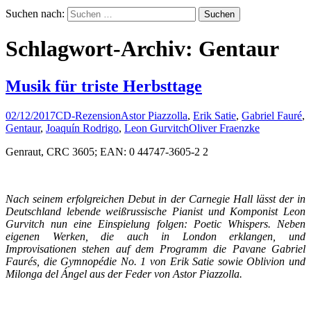
Suchen nach:
Schlagwort-Archiv: Gentaur
Musik für triste Herbsttage
02/12/2017
CD-Rezension
Astor Piazzolla
,
Erik Satie
,
Gabriel Fauré
,
Gentaur
,
Joaquín Rodrigo
,
Leon Gurvitch
Oliver Fraenzke
Genraut, CRC 3605; EAN: 0 44747-3605-2 2
Nach seinem erfolgreichen Debut in der Carnegie Hall lässt der in
Deutschland lebende weißrussische Pianist und Komponist Leon
Gurvitch nun eine Einspielung folgen: Poetic Whispers. Neben
eigenen Werken, die auch in London erklangen, und
Improvisationen stehen auf dem Programm die Pavane Gabriel
Faurés, die Gymnopédie No. 1 von Erik Satie sowie Oblivion und
Milonga del Ángel aus der Feder von Astor Piazzolla.