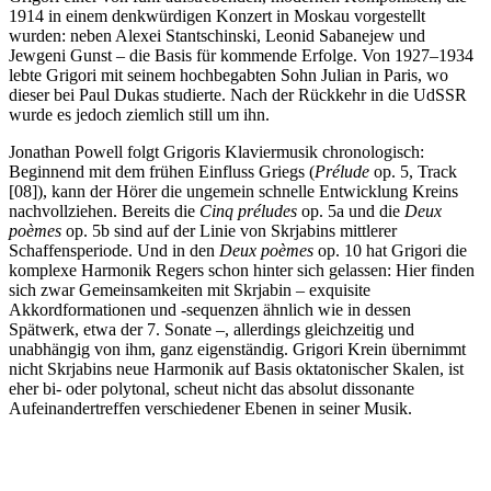
1914 in einem denkwürdigen Konzert in Moskau vorgestellt
wurden: neben Alexei Stantschinski, Leonid Sabanejew und
Jewgeni Gunst – die Basis für kommende Erfolge. Von 1927–1934
lebte Grigori mit seinem hochbegabten Sohn Julian in Paris, wo
dieser bei Paul Dukas studierte. Nach der Rückkehr in die UdSSR
wurde es jedoch ziemlich still um ihn.
Jonathan Powell folgt Grigoris Klaviermusik chronologisch:
Beginnend mit dem frühen Einfluss Griegs (
Prélude
op. 5, Track
[08]), kann der Hörer die ungemein schnelle Entwicklung Kreins
nachvollziehen. Bereits die
Cinq préludes
op. 5a und die
Deux
poèmes
op. 5b sind auf der Linie von Skrjabins mittlerer
Schaffensperiode. Und in den
Deux poèmes
op. 10 hat Grigori die
komplexe Harmonik Regers schon hinter sich gelassen: Hier finden
sich zwar Gemeinsamkeiten mit Skrjabin – exquisite
Akkordformationen und -sequenzen ähnlich wie in dessen
Spätwerk, etwa der 7. Sonate –, allerdings gleichzeitig und
unabhängig von ihm, ganz eigenständig. Grigori Krein übernimmt
nicht Skrjabins neue Harmonik auf Basis oktatonischer Skalen, ist
eher bi- oder polytonal, scheut nicht das absolut dissonante
Aufeinandertreffen verschiedener Ebenen in seiner Musik.