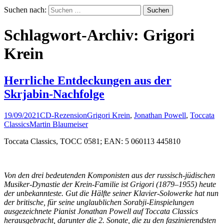
Suchen nach:
Schlagwort-Archiv: Grigori
Krein
Herrliche Entdeckungen aus der
Skrjabin-Nachfolge
19/09/2021
CD-Rezension
Grigori Krein
,
Jonathan Powell
,
Toccata
Classics
Martin Blaumeiser
Toccata Classics, TOCC 0581; EAN: 5 060113 445810
Von den drei bedeutenden Komponisten aus der russisch-jüdischen
Musiker-Dynastie der Krein-Familie ist Grigori (1879–1955) heute
der unbekannteste. Gut die Hälfte seiner Klavier-Solowerke hat nun
der britische, für seine unglaublichen Sorabji-Einspielungen
ausgezeichnete Pianist Jonathan Powell auf Toccata Classics
herausgebracht, darunter die 2. Sonate, die zu den faszinierendsten