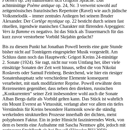
Poèmes
op. 24) manifestiert sich Grigoris Sprache: Das
achtminütige
Poème antique
op. 24, Nr. 3 verweist sowohl auf
zeitgenössisches französisches Repertoire (Ravel) wie auch jüdische
Volksmelodik – immer zentrales Anliegen bei seinem Bruder
Alexander. Der
Cortège mystique
op. 22 besticht durch seinen fast
rituellen, irgendwie manischen Charakter mit flirrenden Arpeggien:
Vers la flamme
ex negativo. Ist das Stück als Trauermarsch für das
kurz zuvor verstorbene Vorbild Skrjabin gedacht?
Bis zu diesem Punkt hat Jonathan Powell bereits eine gute Stunde
bisher nicht auf Tonträgern eingespielter Musik vorgestellt. Am
Schluss dann noch das Hauptwerk: Grigori Kreins 24-minütige
2. Sonate (1924). Sie ragt, nicht nur vom Umfang her, über viele
einsätzige Sonaten der Zeit weit hinaus, selbst die von Nikolai
Roslavets oder Samuil Feinberg. Bestechend, wie hier ein riesiger
Sonatenhauptsatz sehr verschiedene Elemente konsequent
verarbeitet, mit stark modifizierter Reprise. Powell erwähnte dem
Rezensenten gegenüber, dass neben den direkten, russischen
„Konkurrenten“ seiner Zeit insbesondere wohl auch die Sonate
Alban Bergs dafür als Vorbild gelten kann. Das Stück ist wahrlich
ein Mount Everest an Virtuosität, verlangt aber vor allem ein tiefes
Verständnis für Kreins besondere Harmonik sowie die ständig
werkelnden strukturellen Prozesse innerhalb der dichten, meist
polyphonen Faktur. Ein in jeder Hinsicht faszinierendes Werk, von
dem es bereits eine Aufnahme mit Sascha Nemtsov gibt, jedoch mit