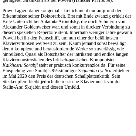
geringerer Strahlkraft als bei Powell (Hänssler PH13059).
Powell agiert dabei kongenial – freilich nicht nur aufgrund der
Erkenntnisse seiner Doktorarbeit. Erst mit Ende zwanzig erhielt der
Brite Unterricht bei Sulamita Aronofsky, die noch Schülerin von
Alexander Goldenweiser war, und somit in direkter Verbindung zu
diesem speziellen Repertoire steht. Innerhalb weniger Jahre gewann
Powell bei ihr den Feinschliff, um nun einer der befähigtsten
Klaviervirtuosen weltweit zu sein. Kaum jemand sonst bewältigt
derart komplexe und herausfordernde Werke so zuverlässig wie
hinreißend. Quasi als Botschafter der intrikaten und endlos langen
Klaviermonstrositäten des britisch-parsischen Komponisten
Kaikhosru Sorabji
steht er praktisch konkurrenzlos da. Für seine
Einspielung von Sorabjis 8½-stündiger
Sequentia cyclica
erhielt er
im Mai 2020 den Preis der deutschen Schallplattenkritik. Sein
Steckenpferd bleibt jedoch die russische Klaviermusik vor der
Stalin-Ära: Skrjabin und dessen Umfeld.