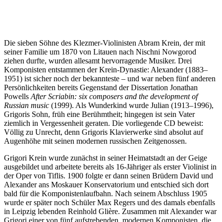
Die sieben Söhne des Klezmer-Violinisten Abram Krein, der mit
seiner Familie um 1870 von Litauen nach Nischni Nowgorod
ziehen durfte, wurden allesamt hervorragende Musiker. Drei
Komponisten entstammen der Krein-Dynastie: Alexander (1883–
1951) ist sicher noch der bekannteste – und war neben fünf anderen
Persönlichkeiten bereits Gegenstand der Dissertation Jonathan
Powells
After Scriabin: six composers and the development of
Russian music
(1999). Als Wunderkind wurde Julian (1913–1996),
Grigoris Sohn, früh eine Berühmtheit; hingegen ist sein Vater
ziemlich in Vergessenheit geraten. Die vorliegende CD beweist:
Völlig zu Unrecht, denn Grigoris Klavierwerke sind absolut auf
Augenhöhe mit seinen modernen russischen Zeitgenossen.
Grigori Krein wurde zunächst in seiner Heimatstadt an der Geige
ausgebildet und arbeitete bereits als 16-Jähriger als erster Violinist in
der Oper von Tiflis. 1900 folgte er dann seinen Brüdern David und
Alexander ans Moskauer Konservatorium und entschied sich dort
bald für die Komponistenlaufbahn. Nach seinem Abschluss 1905
wurde er später noch Schüler Max Regers und des damals ebenfalls
in Leipzig lebenden Reinhold Glière. Zusammen mit Alexander war
Grigori einer von fünf aufstrebenden, modernen Komponisten, die