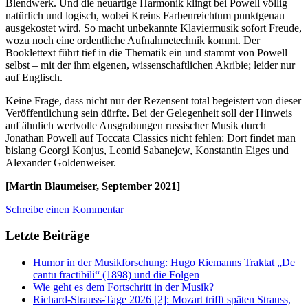
Blendwerk. Und die neuartige Harmonik klingt bei Powell völlig
natürlich und logisch, wobei Kreins Farbenreichtum punktgenau
ausgekostet wird. So macht unbekannte Klaviermusik sofort Freude,
wozu noch eine ordentliche Aufnahmetechnik kommt. Der
Booklettext führt tief in die Thematik ein und stammt von Powell
selbst – mit der ihm eigenen, wissenschaftlichen Akribie; leider nur
auf Englisch.
Keine Frage, dass nicht nur der Rezensent total begeistert von dieser
Veröffentlichung sein dürfte. Bei der Gelegenheit soll der Hinweis
auf ähnlich wertvolle Ausgrabungen russischer Musik durch
Jonathan Powell auf Toccata Classics nicht fehlen: Dort findet man
bislang Georgi Konjus, Leonid Sabanejew, Konstantin Eiges und
Alexander Goldenweiser.
[Martin Blaumeiser, September 2021]
Schreibe einen Kommentar
Letzte Beiträge
Humor in der Musikforschung: Hugo Riemanns Traktat „De
cantu fractibili“ (1898) und die Folgen
Wie geht es dem Fortschritt in der Musik?
Richard-Strauss-Tage 2026 [2]: Mozart trifft späten Strauss,