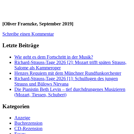
[Oliver Fraenzke, September 2019]
Schreibe einen Kommentar
Letzte Beiträge
Wie geht es dem Fortschritt in der Musik?
Richard-Strauss-Tage 2026 [2]: Mozart trifft späten Strauss,
Salome als Kammeroper
Henzes Requiem mit dem Münchner Rundfunkorchester
Richard-Strauss-Tage 2026 [1]: Schulfugen des jungen
Strauss und Bülows Nirvana
Die Pianistin Beth Levin – tief durchdrungenes Musizieren
(Mozart, Tiessen, Schubert)
Kategorien
Anzeige
Buchrezension
CD-Rezension
Essay