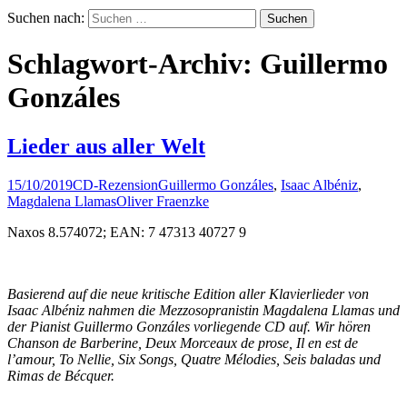
Suchen nach:
Schlagwort-Archiv: Guillermo
Gonzáles
Lieder aus aller Welt
15/10/2019
CD-Rezension
Guillermo Gonzáles
,
Isaac Albéniz
,
Magdalena Llamas
Oliver Fraenzke
Naxos 8.574072; EAN: 7 47313 40727 9
Basierend auf die neue kritische Edition aller Klavierlieder von
Isaac Albéniz nahmen die Mezzosopranistin Magdalena Llamas und
der Pianist Guillermo Gonzáles vorliegende CD auf. Wir hören
Chanson de Barberine, Deux Morceaux de prose, Il en est de
l’amour, To Nellie, Six Songs, Quatre Mélodies, Seis baladas und
Rimas de Bécquer.