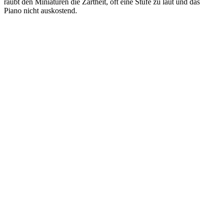
raubt den Miniaturen die Zartheit, oft eine Stufe zu laut und das
Piano nicht auskostend.