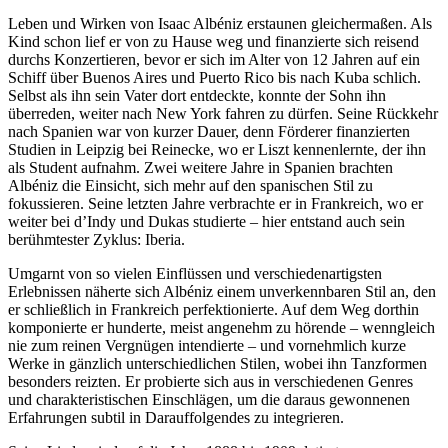
Leben und Wirken von Isaac Albéniz erstaunen gleichermaßen. Als
Kind schon lief er von zu Hause weg und finanzierte sich reisend
durchs Konzertieren, bevor er sich im Alter von 12 Jahren auf ein
Schiff über Buenos Aires und Puerto Rico bis nach Kuba schlich.
Selbst als ihn sein Vater dort entdeckte, konnte der Sohn ihn
überreden, weiter nach New York fahren zu dürfen. Seine Rückkehr
nach Spanien war von kurzer Dauer, denn Förderer finanzierten
Studien in Leipzig bei Reinecke, wo er Liszt kennenlernte, der ihn
als Student aufnahm. Zwei weitere Jahre in Spanien brachten
Albéniz die Einsicht, sich mehr auf den spanischen Stil zu
fokussieren. Seine letzten Jahre verbrachte er in Frankreich, wo er
weiter bei d’Indy und Dukas studierte – hier entstand auch sein
berühmtester Zyklus: Iberia.
Umgarnt von so vielen Einflüssen und verschiedenartigsten
Erlebnissen näherte sich Albéniz einem unverkennbaren Stil an, den
er schließlich in Frankreich perfektionierte. Auf dem Weg dorthin
komponierte er hunderte, meist angenehm zu hörende – wenngleich
nie zum reinen Vergnügen intendierte – und vornehmlich kurze
Werke in gänzlich unterschiedlichen Stilen, wobei ihn Tanzformen
besonders reizten. Er probierte sich aus in verschiedenen Genres
und charakteristischen Einschlägen, um die daraus gewonnenen
Erfahrungen subtil in Darauffolgendes zu integrieren.