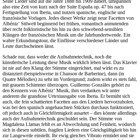
Seine Lieder sind auf die Jahre 1888 bis 1909 datiert, umspannen
also eine Zeit von kurz nach der Suite España op. 47 bis nach
Fertigstellung von Iberia, und nutzen spanische, englische und
französische Vorlagen. Jedes dieser Werke zeigt neue Facetten von
Albéniz‘ Stilwelt beginnend bei frühen, romantisch anmutenden
über recht folkloristische bis hin zu den schwebend-sensiblen
Klängen der französischen Musik um die Jahrhundertwende. Ein
wahre Erkundungstour, die Einflüsse verschiedener Länder und
Leute durchscheinen lässt.
Schade nur, dass weder die Aufnahmetechnik, noch die
künstlerische Leistung diese Musik wirklich leben lässt. Das Klavier
ist nie auf den Klang der Stimme eingerichtet, mal wirkt es zu
distanziert (beispielsweise in Chanson de Barberine), dann (in
Quatre Mélodies) zu sehr im Vordergrund; zudem wirkt es stets fahl,
mit grauem Schimmer überzogen. Guillermo Gonzáles gehört zu
den Kennern von Albéniz‘ Musik, ihm verdanken wir unter
anderem die grandiose Urtextausgabe von Iberia. Er bemüht sich
auch, die fein schattierten Facetten aus den Liedern hervorzuholen,
was bei den spanisch angehauchten Stücken durchaus funktioniert,
oft jedoch auch in Gleichförmigkeit ausartet – dies könnte allerdings
auch der Aufnahmetechnik geschuldet sein. Der Stimme von
Magdalena Llamas fehlt es an Abwechslung und Feinheit, wodurch
sich in diesen subtilen, fragilen Liedern eine Gleichgültigkeit bis hin
zur Langeweile einstellt. Ihr ewig gleiches Vibrato ermüdet und sie