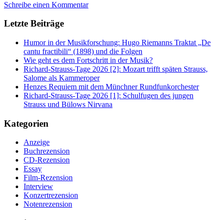
Schreibe einen Kommentar
Letzte Beiträge
Humor in der Musikforschung: Hugo Riemanns Traktat „De
cantu fractibili“ (1898) und die Folgen
Wie geht es dem Fortschritt in der Musik?
Richard-Strauss-Tage 2026 [2]: Mozart trifft späten Strauss,
Salome als Kammeroper
Henzes Requiem mit dem Münchner Rundfunkorchester
Richard-Strauss-Tage 2026 [1]: Schulfugen des jungen
Strauss und Bülows Nirvana
Kategorien
Anzeige
Buchrezension
CD-Rezension
Essay
Film-Rezension
Interview
Konzertrezension
Notenrezension