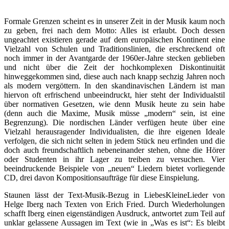
Formale Grenzen scheint es in unserer Zeit in der Musik kaum noch
zu geben, frei nach dem Motto: Alles ist erlaubt. Doch dessen
ungeachtet existieren gerade auf dem europäischen Kontinent eine
Vielzahl von Schulen und Traditionslinien, die erschreckend oft
noch immer in der Avantgarde der 1960er-Jahre stecken geblieben
und nicht über die Zeit der hochkomplexen Diskontinuität
hinweggekommen sind, diese auch nach knapp sechzig Jahren noch
als modern vergöttern. In den skandinavischen Ländern ist man
hiervon oft erfrischend unbeeindruckt, hier steht der Individualstil
über normativen Gesetzen, wie denn Musik heute zu sein habe
(denn auch die Maxime, Musik müsse „modern“ sein, ist eine
Begrenzung). Die nordischen Länder verfügen heute über eine
Vielzahl herausragender Individualisten, die ihre eigenen Ideale
verfolgen, die sich nicht selten in jedem Stück neu erfinden und die
doch auch freundschaftlich nebeneinander stehen, ohne die Hörer
oder Studenten in ihr Lager zu treiben zu versuchen. Vier
beeindruckende Beispiele von „neuen“ Liedern bietet vorliegende
CD, drei davon Kompositionsaufträge für diese Einspielung.
Staunen lässt der Text-Musik-Bezug in LiebesKleineLieder von
Helge Iberg nach Texten von Erich Fried. Durch Wiederholungen
schafft Iberg einen eigenständigen Ausdruck, antwortet zum Teil auf
unklar gelassene Aussagen im Text (wie in „Was es ist“: Es bleibt