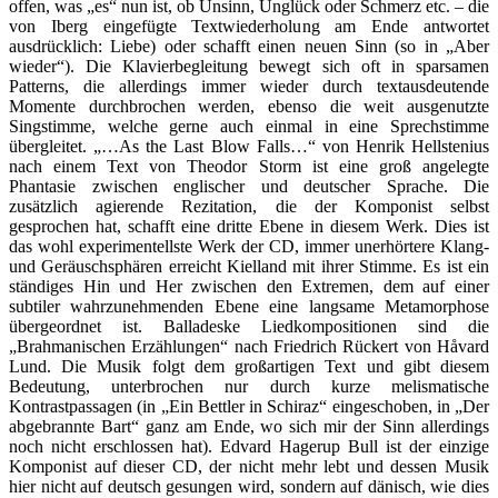
offen, was „es“ nun ist, ob Unsinn, Unglück oder Schmerz etc. – die
von Iberg eingefügte Textwiederholung am Ende antwortet
ausdrücklich: Liebe) oder schafft einen neuen Sinn (so in „Aber
wieder“). Die Klavierbegleitung bewegt sich oft in sparsamen
Patterns, die allerdings immer wieder durch textausdeutende
Momente durchbrochen werden, ebenso die weit ausgenutzte
Singstimme, welche gerne auch einmal in eine Sprechstimme
übergleitet. „…As the Last Blow Falls…“ von Henrik Hellstenius
nach einem Text von Theodor Storm ist eine groß angelegte
Phantasie zwischen englischer und deutscher Sprache. Die
zusätzlich agierende Rezitation, die der Komponist selbst
gesprochen hat, schafft eine dritte Ebene in diesem Werk. Dies ist
das wohl experimentellste Werk der CD, immer unerhörtere Klang-
und Geräuschsphären erreicht Kielland mit ihrer Stimme. Es ist ein
ständiges Hin und Her zwischen den Extremen, dem auf einer
subtiler wahrzunehmenden Ebene eine langsame Metamorphose
übergeordnet ist. Balladeske Liedkompositionen sind die
„Brahmanischen Erzählungen“ nach Friedrich Rückert von Håvard
Lund. Die Musik folgt dem großartigen Text und gibt diesem
Bedeutung, unterbrochen nur durch kurze melismatische
Kontrastpassagen (in „Ein Bettler in Schiraz“ eingeschoben, in „Der
abgebrannte Bart“ ganz am Ende, wo sich mir der Sinn allerdings
noch nicht erschlossen hat). Edvard Hagerup Bull ist der einzige
Komponist auf dieser CD, der nicht mehr lebt und dessen Musik
hier nicht auf deutsch gesungen wird, sondern auf dänisch, wie dies