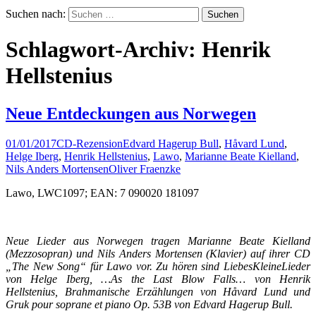
Suchen nach:
Schlagwort-Archiv: Henrik
Hellstenius
Neue Entdeckungen aus Norwegen
01/01/2017
CD-Rezension
Edvard Hagerup Bull
,
Håvard Lund
,
Helge Iberg
,
Henrik Hellstenius
,
Lawo
,
Marianne Beate Kielland
,
Nils Anders Mortensen
Oliver Fraenzke
Lawo, LWC1097; EAN: 7 090020 181097
Neue Lieder aus Norwegen tragen Marianne Beate Kielland
(Mezzosopran) und Nils Anders Mortensen (Klavier) auf ihrer CD
„The New Song“ für Lawo vor. Zu hören sind LiebesKleineLieder
von Helge Iberg, …As the Last Blow Falls… von Henrik
Hellstenius, Brahmanische Erzählungen von Håvard Lund und
Gruk pour soprane et piano Op. 53B von Edvard Hagerup Bull.