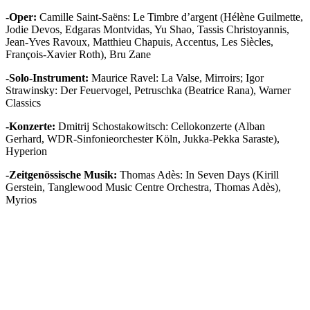
-Oper:
Camille Saint-Saëns: Le Timbre d’argent (Hélène Guilmette,
Jodie Devos, Edgaras Montvidas, Yu Shao, Tassis Christoyannis,
Jean-Yves Ravoux, Matthieu Chapuis, Accentus, Les Siècles,
François-Xavier Roth), Bru Zane
-Solo-Instrument:
Maurice Ravel: La Valse, Mirroirs; Igor
Strawinsky: Der Feuervogel, Petruschka (Beatrice Rana), Warner
Classics
-Konzerte:
Dmitrij Schostakowitsch: Cellokonzerte (Alban
Gerhard, WDR-Sinfonieorchester Köln, Jukka-Pekka Saraste),
Hyperion
-Zeitgenössische Musik:
Thomas Adès: In Seven Days (Kirill
Gerstein, Tanglewood Music Centre Orchestra, Thomas Adès),
Myrios