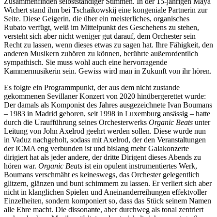
Zusammenfinden selbstständiger Stimmen. In der 15-jährigen Maya
Wichert stand ihm bei Tschaikowskij eine kongeniale Partnerin zur
Seite. Diese Geigerin, die über ein meisterliches, organisches
Rubato verfügt, weiß im Mittelpunkt des Geschehens zu stehen,
versteht sich aber nicht weniger gut darauf, dem Orchester sein
Recht zu lassen, wenn dieses etwas zu sagen hat. Ihre Fähigkeit, den
anderen Musikern zuhören zu können, berührte außerordentlich
sympathisch. Sie muss wohl auch eine hervorragende
Kammermusikerin sein. Gewiss wird man in Zukunft von ihr hören.
Es folgte ein Programmpunkt, der aus dem nicht zustande
gekommenen Sevillaner Konzert von 2020 hinübergerettet wurde:
Der damals als Komponist des Jahres ausgezeichnete Ivan Boumans
– 1983 in Madrid geboren, seit 1998 in Luxemburg ansässig – hatte
durch die Uraufführung seines Orchesterwerks
Organic Beats
unter
Leitung von John Axelrod geehrt werden sollen. Diese wurde nun
in Vaduz nachgeholt, sodass mit Axelrod, der den Veranstaltungen
der ICMA eng verbunden ist und bislang mehr Galakonzerte
dirigiert hat als jeder andere, der dritte Dirigent dieses Abends zu
hören war.
Organic Beats
ist ein opulent instrumentiertes Werk,
Boumans verschmäht es keineswegs, das Orchester gelegentlich
glitzern, glänzen und bunt schimmern zu lassen. Er verliert sich aber
nicht in klanglichen Spielen und Aneinanderreihungen effektvoller
Einzelheiten, sondern komponiert so, dass das Stück seinem Namen
alle Ehre macht. Die dissonante, aber durchweg als tonal zentriert