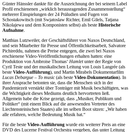
Günter Hänssler dankte für die Auszeichnung der bei seinem Label
Profil erschienenen „wirklich herausragenden Zusammenstellung“
mehrerer Einspielungen der 24 Präludien und Fugen von
Schostakowitsch (mit Swjatoslaw Richter, Emil Gilels, Tatjana
Nikolajewa und dem Komponisten selbst) als beste
Historische
Aufnahme
.
Matthias Lutzweiler, der Geschäftsführer von Naxos Deutschland,
und sein Mitarbeiter für Presse und Öffentlichkeitsarbeit, Salvatore
Pichireddu, nahmen die Preise entgegen, die zwei bei Naxos
erschienene Video-Veröffentlichungen erhalten hatten: eine
Produktion von Ambroise Thomas‘
Hamlet
unter der Regie von
Cyril Teste und der musikalischen Leitung von Louis Langrée (als
beste
Video-Aufführung
), und Martin Mirabels Dokumentarfilm
Lucas Debargue – To music
(als beste
Video-Dokumentation
). In
ihrer Ansprache betonten sie, dass die Menschen sich in der
Pandemiezeit verstärkt über Tonträger mit Musik beschäftigten, was
die Wichtigkeit dieses Mediums deutlich hervortreten ließ.
Allgemein habe die Krise gezeigt, dass „Musiker, Publikum und
Politiker“ (mit einem Blick auf die anwesenden Vertreter des
Liechtensteinischen Staates) alle im selben Boot sitzen: „Wir haben
alle erfahren, welche Bedeutung Musik hat.“
Für die beste
Video-Aufführung
wurde ein weiterer Preis an eine
DVD des Lucerne Festival Orchestra vergeben, das unter Leitung