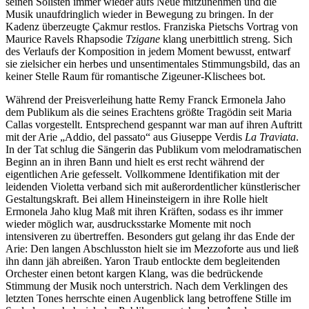
seinen Solisten immer wieder aufs Neue mitzunehmen und die
Musik unaufdringlich wieder in Bewegung zu bringen. In der
Kadenz überzeugte Çakmur restlos. Franziska Pietschs Vortrag von
Maurice Ravels Rhapsodie
Tzigane
klang unerbittlich streng. Sich
des Verlaufs der Komposition in jedem Moment bewusst, entwarf
sie zielsicher ein herbes und unsentimentales Stimmungsbild, das an
keiner Stelle Raum für romantische Zigeuner-Klischees bot.
Während der Preisverleihung hatte Remy Franck Ermonela Jaho
dem Publikum als die seines Erachtens größte Tragödin seit Maria
Callas vorgestellt. Entsprechend gespannt war man auf ihren Auftritt
mit der Arie „Addio, del passato“ aus Giuseppe Verdis
La Traviata
.
In der Tat schlug die Sängerin das Publikum vom melodramatischen
Beginn an in ihren Bann und hielt es erst recht während der
eigentlichen Arie gefesselt. Vollkommene Identifikation mit der
leidenden Violetta verband sich mit außerordentlicher künstlerischer
Gestaltungskraft. Bei allem Hineinsteigern in ihre Rolle hielt
Ermonela Jaho klug Maß mit ihren Kräften, sodass es ihr immer
wieder möglich war, ausdrucksstarke Momente mit noch
intensiveren zu übertreffen. Besonders gut gelang ihr das Ende der
Arie: Den langen Abschlusston hielt sie im Mezzoforte aus und ließ
ihn dann jäh abreißen. Yaron Traub entlockte dem begleitenden
Orchester einen betont kargen Klang, was die bedrückende
Stimmung der Musik noch unterstrich. Nach dem Verklingen des
letzten Tones herrschte einen Augenblick lang betroffene Stille im