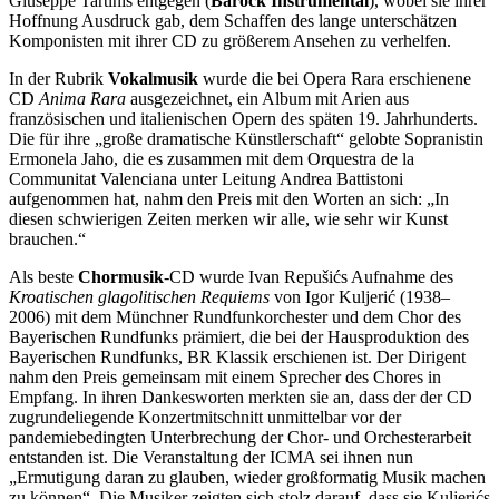
Giuseppe Tartinis entgegen (
Barock Instrumental
), wobei sie ihrer
Hoffnung Ausdruck gab, dem Schaffen des lange unterschätzen
Komponisten mit ihrer CD zu größerem Ansehen zu verhelfen.
In der Rubrik
Vokalmusik
wurde die bei Opera Rara erschienene
CD
Anima Rara
ausgezeichnet, ein Album mit Arien aus
französischen und italienischen Opern des späten 19. Jahrhunderts.
Die für ihre „große dramatische Künstlerschaft“ gelobte Sopranistin
Ermonela Jaho, die es zusammen mit dem Orquestra de la
Communitat Valenciana unter Leitung Andrea Battistoni
aufgenommen hat, nahm den Preis mit den Worten an sich: „In
diesen schwierigen Zeiten merken wir alle, wie sehr wir Kunst
brauchen.“
Als beste
Chormusik
-CD wurde Ivan Repušićs Aufnahme des
Kroatischen glagolitischen Requiems
von Igor Kuljerić (1938–
2006) mit dem Münchner Rundfunkorchester und dem Chor des
Bayerischen Rundfunks prämiert, die bei der Hausproduktion des
Bayerischen Rundfunks, BR Klassik erschienen ist. Der Dirigent
nahm den Preis gemeinsam mit einem Sprecher des Chores in
Empfang. In ihren Dankesworten merkten sie an, dass der der CD
zugrundeliegende Konzertmitschnitt unmittelbar vor der
pandemiebedingten Unterbrechung der Chor- und Orchesterarbeit
entstanden ist. Die Veranstaltung der ICMA sei ihnen nun
„Ermutigung daran zu glauben, wieder großformatig Musik machen
zu können“. Die Musiker zeigten sich stolz darauf, dass sie Kuljerićs