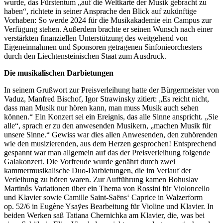
wurde, das Fürstentum „auf die Weltkarte der Musik gebracht zu
haben“, richtete in seiner Ansprache den Blick auf zukünftige
Vorhaben: So werde 2024 für die Musikakademie ein Campus zur
Verfügung stehen. Außerdem brachte er seinen Wunsch nach einer
verstärkten finanziellen Unterstützung des weitgehend von
Eigeneinnahmen und Sponsoren getragenen Sinfonieorchesters
durch den Liechtensteinischen Staat zum Ausdruck.
Die musikalischen Darbietungen
In seinem Grußwort zur Preisverleihung hatte der Bürgermeister von
Vaduz, Manfred Bischof, Igor Strawinsky zitiert: „Es reicht nicht,
dass man Musik nur hören kann, man muss Musik auch sehen
können.“ Ein Konzert sei ein Ereignis, das alle Sinne anspricht. „Sie
alle“, sprach er zu den anwesenden Musikern, „machen Musik für
unsere Sinne.“ Gewiss war dies allen Anwesenden, den zuhörenden
wie den musizierenden, aus dem Herzen gesprochen! Entsprechend
gespannt war man allgemein auf das der Preisverleihung folgende
Galakonzert. Die Vorfreude wurde genährt durch zwei
kammermusikalische Duo-Darbietungen, die im Verlauf der
Verleihung zu hören waren. Zur Aufführung kamen Bohuslav
Martinůs Variationen über ein Thema von Rossini für Violoncello
und Klavier sowie Camille Saint-Saëns‘ Caprice in Walzerform
op. 52/6 in Eugène Ysaÿes Bearbeitung für Violine und Klavier. In
beiden Werken saß Tatiana Chernichka am Klavier, die, was bei