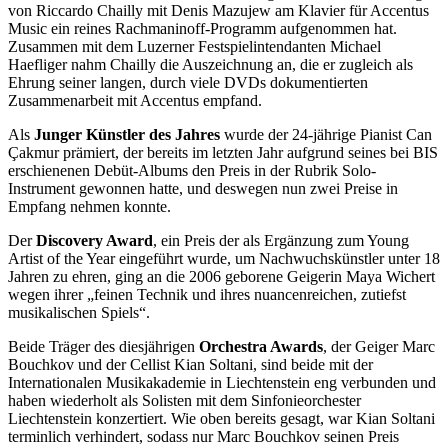
von Riccardo Chailly mit Denis Mazujew am Klavier für Accentus
Music ein reines Rachmaninoff-Programm aufgenommen hat.
Zusammen mit dem Luzerner Festspielintendanten Michael
Haefliger nahm Chailly die Auszeichnung an, die er zugleich als
Ehrung seiner langen, durch viele DVDs dokumentierten
Zusammenarbeit mit Accentus empfand.
Als
Junger Künstler des Jahres
wurde der 24-jährige Pianist Can
Çakmur prämiert, der bereits im letzten Jahr aufgrund seines bei BIS
erschienenen Debüt-Albums den Preis in der Rubrik Solo-
Instrument gewonnen hatte, und deswegen nun zwei Preise in
Empfang nehmen konnte.
Der
Discovery Award
, ein Preis der als Ergänzung zum Young
Artist of the Year eingeführt wurde, um Nachwuchskünstler unter 18
Jahren zu ehren, ging an die 2006 geborene Geigerin Maya Wichert
wegen ihrer „feinen Technik und ihres nuancenreichen, zutiefst
musikalischen Spiels“.
Beide Träger des diesjährigen
Orchestra Awards
, der Geiger Marc
Bouchkov und der Cellist Kian Soltani, sind beide mit der
Internationalen Musikakademie in Liechtenstein eng verbunden und
haben wiederholt als Solisten mit dem Sinfonieorchester
Liechtenstein konzertiert. Wie oben bereits gesagt, war Kian Soltani
terminlich verhindert, sodass nur Marc Bouchkov seinen Preis