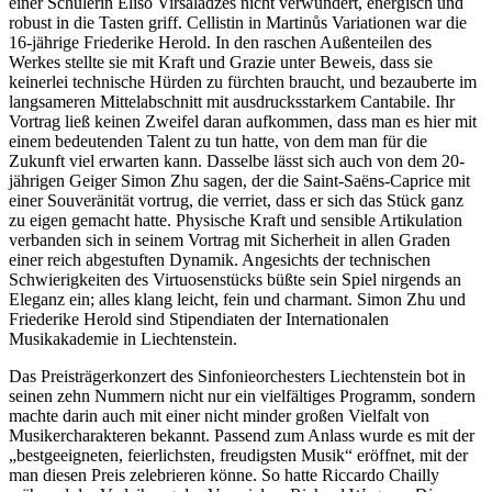
einer Schülerin Eliso Virsaladzes nicht verwundert, energisch und
robust in die Tasten griff. Cellistin in Martinůs Variationen war die
16-jährige Friederike Herold. In den raschen Außenteilen des
Werkes stellte sie mit Kraft und Grazie unter Beweis, dass sie
keinerlei technische Hürden zu fürchten braucht, und bezauberte im
langsameren Mittelabschnitt mit ausdrucksstarkem Cantabile. Ihr
Vortrag ließ keinen Zweifel daran aufkommen, dass man es hier mit
einem bedeutenden Talent zu tun hatte, von dem man für die
Zukunft viel erwarten kann. Dasselbe lässt sich auch von dem 20-
jährigen Geiger Simon Zhu sagen, der die Saint-Saëns-Caprice mit
einer Souveränität vortrug, die verriet, dass er sich das Stück ganz
zu eigen gemacht hatte. Physische Kraft und sensible Artikulation
verbanden sich in seinem Vortrag mit Sicherheit in allen Graden
einer reich abgestuften Dynamik. Angesichts der technischen
Schwierigkeiten des Virtuosenstücks büßte sein Spiel nirgends an
Eleganz ein; alles klang leicht, fein und charmant. Simon Zhu und
Friederike Herold sind Stipendiaten der Internationalen
Musikakademie in Liechtenstein.
Das Preisträgerkonzert des Sinfonieorchesters Liechtenstein bot in
seinen zehn Nummern nicht nur ein vielfältiges Programm, sondern
machte darin auch mit einer nicht minder großen Vielfalt von
Musikercharakteren bekannt. Passend zum Anlass wurde es mit der
„bestgeeigneten, feierlichsten, freudigsten Musik“ eröffnet, mit der
man diesen Preis zelebrieren könne. So hatte Riccardo Chailly