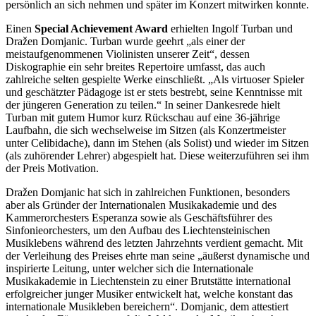
persönlich an sich nehmen und später im Konzert mitwirken konnte.
Einen
Special Achievement Award
erhielten Ingolf Turban und
Dražen Domjanic. Turban wurde geehrt „als einer der
meistaufgenommenen Violinisten unserer Zeit“, dessen
Diskographie ein sehr breites Repertoire umfasst, das auch
zahlreiche selten gespielte Werke einschließt. „Als virtuoser Spieler
und geschätzter Pädagoge ist er stets bestrebt, seine Kenntnisse mit
der jüngeren Generation zu teilen.“ In seiner Dankesrede hielt
Turban mit gutem Humor kurz Rückschau auf eine 36-jährige
Laufbahn, die sich wechselweise im Sitzen (als Konzertmeister
unter Celibidache), dann im Stehen (als Solist) und wieder im Sitzen
(als zuhörender Lehrer) abgespielt hat. Diese weiterzuführen sei ihm
der Preis Motivation.
Dražen Domjanic hat sich in zahlreichen Funktionen, besonders
aber als Gründer der Internationalen Musikakademie und des
Kammerorchesters Esperanza sowie als Geschäftsführer des
Sinfonieorchesters, um den Aufbau des Liechtensteinischen
Musiklebens während des letzten Jahrzehnts verdient gemacht. Mit
der Verleihung des Preises ehrte man seine „äußerst dynamische und
inspirierte Leitung, unter welcher sich die Internationale
Musikakademie in Liechtenstein zu einer Brutstätte international
erfolgreicher junger Musiker entwickelt hat, welche konstant das
internationale Musikleben bereichern“. Domjanic, dem attestiert