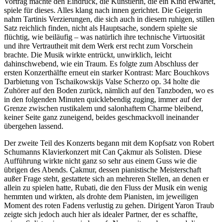
Vortrag machte den Eindruck, die Künstlerin, die ein Kind erwartet,
spiele für dieses. Alles klang nach innen gerichtet. Die Geigerin
nahm Tartinis Verzierungen, die sich auch in diesem ruhigen, stillen
Satz reichlich finden, nicht als Hauptsache, sondern spielte sie
flüchtig, wie beiläufig – was natürlich ihre technische Virtuosität
und ihre Vertrautheit mit dem Werk erst recht zum Vorschein
brachte. Die Musik wirkte entrückt, unwirklich, leicht
dahinschwebend, wie ein Traum. Es folgte zum Abschluss der
ersten Konzerthälfte erneut ein starker Kontrast: Marc Bouchkovs
Darbietung von Tschaikowskijs Valse Scherzo op. 34 holte die
Zuhörer auf den Boden zurück, nämlich auf den Tanzboden, wo es
in den folgenden Minuten quicklebendig zuging, immer auf der
Grenze zwischen rustikalem und salonhaftem Charme bleibend,
keiner Seite ganz zuneigend, beides geschmackvoll ineinander
übergehen lassend.
Der zweite Teil des Konzerts begann mit dem Kopfsatz von Robert
Schumanns Klavierkonzert mit Can Çakmur als Solisten. Diese
Aufführung wirkte nicht ganz so sehr aus einem Guss wie die
übrigen des Abends. Çakmur, dessen pianistische Meisterschaft
außer Frage steht, gestattete sich an mehreren Stellen, an denen er
allein zu spielen hatte, Rubati, die den Fluss der Musik ein wenig
hemmten und wirkten, als drohte dem Pianisten, im jeweiligen
Moment des roten Fadens verlustig zu gehen. Dirigent Yaron Traub
zeigte sich jedoch auch hier als idealer Partner, der es schaffte,