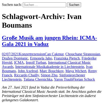
Suchen nach:
Schlagwort-Archiv: Ivan
Boumans
Große Musik am jungen Rhein: ICMA-
Gala 2021 in Vaduz
02/07/2021
Konzertrezension
Can Çakmur
,
Chouchane Siranossian
,
Dražen Domjanic
,
Ermonela Jaho
,
Franziska Pietsch
,
Friederike
Herold
,
ICMA
,
Ingolf Turban
,
International Classical Music
Awards
,
Internationale Musikakademie in Liechtenstein
,
Ivan
Boumans
,
John Axelrod
,
Marc Bouchkov
,
Maya Wichert
,
Remy
Franck
,
Riccardo Chailly
,
Simon Zhu
,
Sinfonieorchester
Liechtenstein
,
Tatiana Chernichka
,
Yaron Traub
Florian Schuck
Am 27. Juni 2021 fand in Vaduz die Preisverleihung der
International Classical Music Awards statt. Im Anschluss gaben die
Preisträger mit dem Sinfonieorchester Liechtenstein ein äußerst
gelungenes Galakonzert.