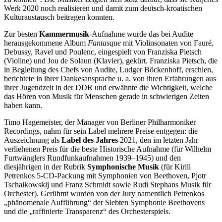
Werk 2020 noch realisieren und damit zum deutsch-kroatischen
Kulturaustausch beitragen konnten.
Zur besten
Kammermusik
-Aufnahme wurde das bei Audite
herausgekommene Album
Fantasque
mit Violinsonaten von Fauré,
Debussy, Ravel und Poulenc, eingespielt von Franziska Pietsch
(Violine) und Jou de Solaun (Klavier), gekürt. Franziska Pietsch, die
in Begleitung des Chefs von Audite, Ludger Böckenhoff, erschien,
berichtete in ihrer Dankesansprache u. a. von ihren Erfahrungen aus
ihrer Jugendzeit in der DDR und erwähnte die Wichtigkeit, welche
das Hören von Musik für Menschen gerade in schwierigen Zeiten
haben kann.
Timo Hagemeister, der Manager von Berliner Philharmoniker
Recordings, nahm für sein Label mehrere Preise entgegen: die
Auszeichnung als
Label des Jahres
2021, den im letzten Jahr
verliehenen Preis für die beste Historische Aufnahme (für Wilhelm
Furtwänglers Rundfunkaufnahmen 1939–1945) und den
diesjährigen in der Rubrik
Symphonische Musik
(für Kirill
Petrenkos 5-CD-Packung mit Symphonien von Beethoven, Pjotr
Tschaikowskij und Franz Schmidt sowie Rudi Stephans Musik für
Orchester). Gerühmt wurden von der Jury namentlich Petrenkos
„phänomenale Aufführung“ der Siebten Symphonie Beethovens
und die „raffinierte Transparenz“ des Orchesterspiels.