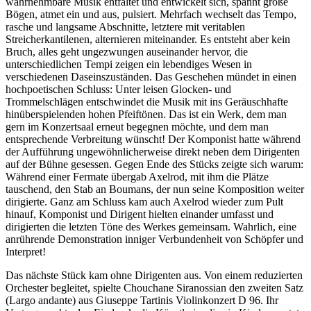
wahrnehmbare Musik entfaltet und entwickelt sich, spannt große
Bögen, atmet ein und aus, pulsiert. Mehrfach wechselt das Tempo,
rasche und langsame Abschnitte, letztere mit veritablen
Streicherkantilenen, alternieren miteinander. Es entsteht aber kein
Bruch, alles geht ungezwungen auseinander hervor, die
unterschiedlichen Tempi zeigen ein lebendiges Wesen in
verschiedenen Daseinszuständen. Das Geschehen mündet in einen
hochpoetischen Schluss: Unter leisen Glocken- und
Trommelschlägen entschwindet die Musik mit ins Geräuschhafte
hinüberspielenden hohen Pfeiftönen. Das ist ein Werk, dem man
gern im Konzertsaal erneut begegnen möchte, und dem man
entsprechende Verbreitung wünscht! Der Komponist hatte während
der Aufführung ungewöhnlicherweise direkt neben dem Dirigenten
auf der Bühne gesessen. Gegen Ende des Stücks zeigte sich warum:
Während einer Fermate übergab Axelrod, mit ihm die Plätze
tauschend, den Stab an Boumans, der nun seine Komposition weiter
dirigierte. Ganz am Schluss kam auch Axelrod wieder zum Pult
hinauf, Komponist und Dirigent hielten einander umfasst und
dirigierten die letzten Töne des Werkes gemeinsam. Wahrlich, eine
anrührende Demonstration inniger Verbundenheit von Schöpfer und
Interpret!
Das nächste Stück kam ohne Dirigenten aus. Von einem reduzierten
Orchester begleitet, spielte Chouchane Siranossian den zweiten Satz
(Largo andante) aus Giuseppe Tartinis Violinkonzert D 96. Ihr