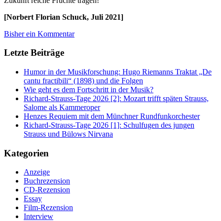
Zukunft reiche Früchte tragen!
[Norbert Florian Schuck, Juli 2021]
Bisher ein Kommentar
Letzte Beiträge
Humor in der Musikforschung: Hugo Riemanns Traktat „De
cantu fractibili“ (1898) und die Folgen
Wie geht es dem Fortschritt in der Musik?
Richard-Strauss-Tage 2026 [2]: Mozart trifft späten Strauss,
Salome als Kammeroper
Henzes Requiem mit dem Münchner Rundfunkorchester
Richard-Strauss-Tage 2026 [1]: Schulfugen des jungen
Strauss und Bülows Nirvana
Kategorien
Anzeige
Buchrezension
CD-Rezension
Essay
Film-Rezension
Interview