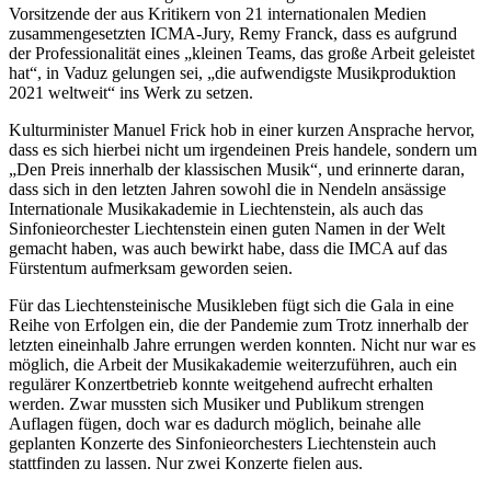
Vorsitzende der aus Kritikern von 21 internationalen Medien
zusammengesetzten ICMA-Jury, Remy Franck, dass es aufgrund
der Professionalität eines „kleinen Teams, das große Arbeit geleistet
hat“, in Vaduz gelungen sei, „die aufwendigste Musikproduktion
2021 weltweit“ ins Werk zu setzen.
Kulturminister Manuel Frick hob in einer kurzen Ansprache hervor,
dass es sich hierbei nicht um irgendeinen Preis handele, sondern um
„Den Preis innerhalb der klassischen Musik“, und erinnerte daran,
dass sich in den letzten Jahren sowohl die in Nendeln ansässige
Internationale Musikakademie in Liechtenstein, als auch das
Sinfonieorchester Liechtenstein einen guten Namen in der Welt
gemacht haben, was auch bewirkt habe, dass die IMCA auf das
Fürstentum aufmerksam geworden seien.
Für das Liechtensteinische Musikleben fügt sich die Gala in eine
Reihe von Erfolgen ein, die der Pandemie zum Trotz innerhalb der
letzten eineinhalb Jahre errungen werden konnten. Nicht nur war es
möglich, die Arbeit der Musikakademie weiterzuführen, auch ein
regulärer Konzertbetrieb konnte weitgehend aufrecht erhalten
werden. Zwar mussten sich Musiker und Publikum strengen
Auflagen fügen, doch war es dadurch möglich, beinahe alle
geplanten Konzerte des Sinfonieorchesters Liechtenstein auch
stattfinden zu lassen. Nur zwei Konzerte fielen aus.