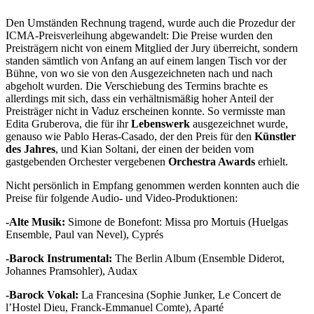
Den Umständen Rechnung tragend, wurde auch die Prozedur der
ICMA-Preisverleihung abgewandelt: Die Preise wurden den
Preisträgern nicht von einem Mitglied der Jury überreicht, sondern
standen sämtlich von Anfang an auf einem langen Tisch vor der
Bühne, von wo sie von den Ausgezeichneten nach und nach
abgeholt wurden. Die Verschiebung des Termins brachte es
allerdings mit sich, dass ein verhältnismäßig hoher Anteil der
Preisträger nicht in Vaduz erscheinen konnte. So vermisste man
Edita Gruberova, die für ihr
Lebenswerk
ausgezeichnet wurde,
genauso wie Pablo Heras-Casado, der den Preis für den
Künstler
des Jahres
, und Kian Soltani, der einen der beiden vom
gastgebenden Orchester vergebenen
Orchestra Awards
erhielt.
Nicht persönlich in Empfang genommen werden konnten auch die
Preise für folgende Audio- und Video-Produktionen:
-Alte Musik:
Simone de Bonefont: Missa pro Mortuis (Huelgas
Ensemble, Paul van Nevel), Cyprés
-Barock Instrumental:
The Berlin Album (Ensemble Diderot,
Johannes Pramsohler), Audax
-Bar
ock Vokal:
La Francesina (Sophie Junker, Le Concert de
l’Hostel Dieu, Franck-Emmanuel Comte), Aparté