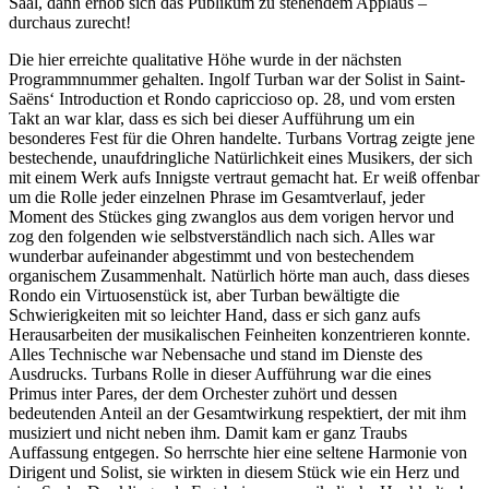
Saal, dann erhob sich das Publikum zu stehendem Applaus –
durchaus zurecht!
Die hier erreichte qualitative Höhe wurde in der nächsten
Programmnummer gehalten. Ingolf Turban war der Solist in Saint-
Saëns‘ Introduction et Rondo capriccioso op. 28, und vom ersten
Takt an war klar, dass es sich bei dieser Aufführung um ein
besonderes Fest für die Ohren handelte. Turbans Vortrag zeigte jene
bestechende, unaufdringliche Natürlichkeit eines Musikers, der sich
mit einem Werk aufs Innigste vertraut gemacht hat. Er weiß offenbar
um die Rolle jeder einzelnen Phrase im Gesamtverlauf, jeder
Moment des Stückes ging zwanglos aus dem vorigen hervor und
zog den folgenden wie selbstverständlich nach sich. Alles war
wunderbar aufeinander abgestimmt und von bestechendem
organischem Zusammenhalt. Natürlich hörte man auch, dass dieses
Rondo ein Virtuosenstück ist, aber Turban bewältigte die
Schwierigkeiten mit so leichter Hand, dass er sich ganz aufs
Herausarbeiten der musikalischen Feinheiten konzentrieren konnte.
Alles Technische war Nebensache und stand im Dienste des
Ausdrucks. Turbans Rolle in dieser Aufführung war die eines
Primus inter Pares, der dem Orchester zuhört und dessen
bedeutenden Anteil an der Gesamtwirkung respektiert, der mit ihm
musiziert und nicht neben ihm. Damit kam er ganz Traubs
Auffassung entgegen. So herrschte hier eine seltene Harmonie von
Dirigent und Solist, sie wirkten in diesem Stück wie ein Herz und