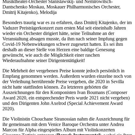
Musiktheater-Orchester Stanislawskij- und Nemirowitsch-
Dantschenko Moskau, Moskauer Philharmonisches Orchester,
Dmitrij Kitajenko), Melodija
Besonders traurig war es zu erfahren, dass Dmitrij Kitajenko, der im
Vaduzer Preisträgerkonzert zum ersten Mal seit eineinhalb Jahren
wieder ein Orchester dirigiert hätte, seine Teilnahme an der
Veranstaltung absagen musste, da ihm nach seiner Impfung gegen
Covid-19 Nebenwirkungen schwer zugesetzt hatten. Es sei ihm
deshalb an dieser Stelle von Herzen eine baldige Genesung
gewünscht, wie auch die Möglichkeit einer raschen
Wiederaufnahme seiner Dirigententätigkeit!
Die Mehrheit der vergebenen Preise konnte jedoch persönlich in
Empfang genommen werden. Außerdem wurden einzelne noch von
der Verleihung herrührende Preise vergeben, die 2020 in Sevilla
nicht hatte stattfinden können. Zu letzteren gehörten die
Auszeichnungen für den Komponisten Ivan Boumans (Composer
Award 2020, ein entsprechender Preis wurde 2021 nicht vergeben)
und den Dirigenten John Axelrod (Special Achievement Award
2020).
Die Violinistin Chouchane Siranossian nahm die Auszeichnung für
ihr gemeinsam mit dem Venice Baroque Orchestra unter Andrea
Marcon für Alpha eingespieltes Album mit Violinkonzerten