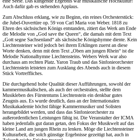
eine Seele. Das klingende Ergebnis war musikalische Hochkultur!
Auch dafür gab es stehenden Applaus.
Zum Abschluss erklang, wie zu Beginn, ein reines Orchesterstück:
die Jubel-Ouvertüre op. 59 von Carl Maria von Weber. 1818 zu
Ehren des sächsischen Königs entstanden, zitiert das Werk am Ende
die Melodie von „God save the Queen“, die damals mit dem Text
„Gott segne Sachsenland“ als sächsische Königshymne diente. Kein
Liechtensteiner wird jedoch bei ihrem Erklingen zuerst an diese
Worte denken, denn mit dem Text „Oben am jungen Rhein“ ist die
Melodie Nationalhymne Liechtensteins. Webers Werk war also
durchaus am rechten Platz. Yaron Traub und das Sinfonieorchester
Liechtenstein leisteten zum Ausklang des Abends auch in diesem
Stück Vortreffliches.
Die durchgehend hohe Qualität dieser Aufführungen, sowohl der
kammermusikalischen, als auch der orchestralen, stellte dem
Musikleben des Fürstentums Liechtenstein ein denkbar gutes
Zeugnis aus. Es wurde deutlich, dass an der Internationalen
Musikakademie höchst fähige Kammermusiker und Solisten
herangebildet werden, und dass das Sinfonieorchester zu
außerordentlichen Leistungen fähig ist. Die Veranstalter der ICMA
haben jedenfalls gut daran getan, den Fokus der Musikwelt auf das
kleine Land am jungen Rhein zu lenken. Möge die Liechtensteiner
Kulturarbeit, die solch günstige Ergebnisse gezeitigt hat, auch in