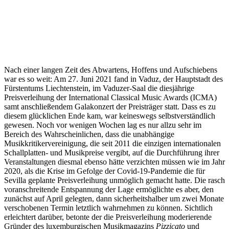
Nach einer langen Zeit des Abwartens, Hoffens und Aufschiebens
war es so weit: Am 27. Juni 2021 fand in Vaduz, der Hauptstadt des
Fürstentums Liechtenstein, im Vaduzer-Saal die diesjährige
Preisverleihung der International Classical Music Awards (ICMA)
samt anschließendem Galakonzert der Preisträger statt. Dass es zu
diesem glücklichen Ende kam, war keineswegs selbstverständlich
gewesen. Noch vor wenigen Wochen lag es nur allzu sehr im
Bereich des Wahrscheinlichen, dass die unabhängige
Musikkritikervereinigung, die seit 2011 die einzigen internationalen
Schallplatten- und Musikpreise vergibt, auf die Durchführung ihrer
Veranstaltungen diesmal ebenso hätte verzichten müssen wie im Jahr
2020, als die Krise im Gefolge der Covid-19-Pandemie die für
Sevilla geplante Preisverleihung unmöglich gemacht hatte. Die rasch
voranschreitende Entspannung der Lage ermöglichte es aber, den
zunächst auf April gelegten, dann sicherheitshalber um zwei Monate
verschobenen Termin letztlich wahrnehmen zu können. Sichtlich
erleichtert darüber, betonte der die Preisverleihung moderierende
Gründer des luxemburgischen Musikmagazins
Pizzicato
und