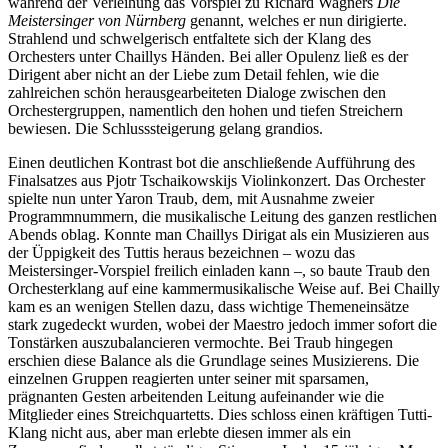
während der Verleihung das Vorspiel zu Richard Wagners
Die
Meistersinger von Nürnberg
genannt, welches er nun dirigierte.
Strahlend und schwelgerisch entfaltete sich der Klang des
Orchesters unter Chaillys Händen. Bei aller Opulenz ließ es der
Dirigent aber nicht an der Liebe zum Detail fehlen, wie die
zahlreichen schön herausgearbeiteten Dialoge zwischen den
Orchestergruppen, namentlich den hohen und tiefen Streichern
bewiesen. Die Schlusssteigerung gelang grandios.
Einen deutlichen Kontrast bot die anschließende Aufführung des
Finalsatzes aus Pjotr Tschaikowskijs Violinkonzert. Das Orchester
spielte nun unter Yaron Traub, dem, mit Ausnahme zweier
Programmnummern, die musikalische Leitung des ganzen restlichen
Abends oblag. Konnte man Chaillys Dirigat als ein Musizieren aus
der Üppigkeit des Tuttis heraus bezeichnen – wozu das
Meistersinger-Vorspiel freilich einladen kann –, so baute Traub den
Orchesterklang auf eine kammermusikalische Weise auf. Bei Chailly
kam es an wenigen Stellen dazu, dass wichtige Themeneinsätze
stark zugedeckt wurden, wobei der Maestro jedoch immer sofort die
Tonstärken auszubalancieren vermochte. Bei Traub hingegen
erschien diese Balance als die Grundlage seines Musizierens. Die
einzelnen Gruppen reagierten unter seiner mit sparsamen,
prägnanten Gesten arbeitenden Leitung aufeinander wie die
Mitglieder eines Streichquartetts. Dies schloss einen kräftigen Tutti-
Klang nicht aus, aber man erlebte diesen immer als ein