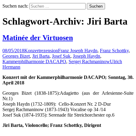
Suchen nach:
Schlagwort-Archiv: Jiri Barta
Matinée der Virtuosen
08/05/2018
Konzertrezension
Franz Joseph Haydn
,
Franz Schottky
,
Georges Bizet
,
Jiri Barta
,
Josef Suk
,
Joseph Haydn
,
Kammerphilharmonie DACAPO
,
Sergej Rachmaninow
Ulrich
Hermann
Konzert mit der Kammerphilharmonie DACAPO; Sonntag, 30.
April 2018
Georges Bizet (1838-1875):Adagietto (aus der Arlesienne-Suite
Nr.1)
Joseph Haydn (1732-1809): Cello-Konzert Nr. 2 D-Dur
Sergej Rachmaninow (1873-1943) Vocalise op 34 /14
Josef Suk (1874-1935): Serenade für Streichorchester op.6
Jiri Barta, Violoncello; Franz Schottky, Dirigent