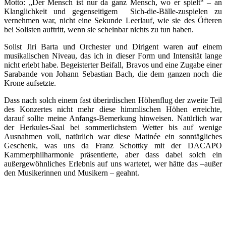
Motto: „Der Mensch ist nur da ganz Mensch, wo er spielt“ – an
Klanglichkeit und gegenseitigem Sich-die-Bälle-zuspielen zu
vernehmen war, nicht eine Sekunde Leerlauf, wie sie des Öfteren
bei Solisten auftritt, wenn sie scheinbar nichts zu tun haben.
Solist Jiri Barta und Orchester und Dirigent waren auf einem
musikalischen Niveau, das ich in dieser Form und Intensität lange
nicht erlebt habe. Begeisterter Beifall, Bravos und eine Zugabe einer
Sarabande von Johann Sebastian Bach, die dem ganzen noch die
Krone aufsetzte.
Dass nach solch einem fast überirdischen Höhenflug der zweite Teil
des Konzertes nicht mehr diese himmlischen Höhen erreichte,
darauf sollte meine Anfangs-Bemerkung hinweisen. Natürlich war
der Herkules-Saal bei sommerlichstem Wetter bis auf wenige
Ausnahmen voll, natürlich war diese Matinée ein sonntägliches
Geschenk, was uns da Franz Schottky mit der DACAPO
Kammerphilharmonie präsentierte, aber dass dabei solch ein
außergewöhnliches Erlebnis auf uns wartetet, wer hätte das –außer
den Musikerinnen und Musikern – geahnt.