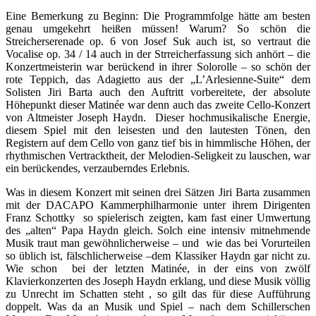
Eine Bemerkung zu Beginn: Die Programmfolge hätte am besten
genau umgekehrt heißen müssen! Warum? So schön die
Streicherserenade op. 6 von Josef Suk auch ist, so vertraut die
Vocalise op. 34 / 14 auch in der Strreicherfassung sich anhört – die
Konzertmeisterin war berückend in ihrer Solorolle – so schön der
rote Teppich, das Adagietto aus der „L’Arlesienne-Suite“ dem
Solisten Jiri Barta auch den Auftritt vorbereitete, der absolute
Höhepunkt dieser Matinée war denn auch das zweite Cello-Konzert
von Altmeister Joseph Haydn. Dieser hochmusikalische Energie,
diesem Spiel mit den leisesten und den lautesten Tönen, den
Registern auf dem Cello von ganz tief bis in himmlische Höhen, der
rhythmischen Vertracktheit, der Melodien-Seligkeit zu lauschen, war
ein berückendes, verzauberndes Erlebnis.
Was in diesem Konzert mit seinen drei Sätzen Jiri Barta zusammen
mit der DACAPO Kammerphilharmonie unter ihrem Dirigenten
Franz Schottky so spielerisch zeigten, kam fast einer Umwertung
des „alten“ Papa Haydn gleich. Solch eine intensiv mitnehmende
Musik traut man gewöhnlicherweise – und wie das bei Vorurteilen
so üblich ist, fälschlicherweise –dem Klassiker Haydn gar nicht zu.
Wie schon bei der letzten Matinée, in der eins von zwölf
Klavierkonzerten des Joseph Haydn erklang, und diese Musik völlig
zu Unrecht im Schatten steht , so gilt das für diese Aufführung
doppelt. Was da an Musik und Spiel – nach dem Schillerschen