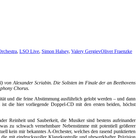
rchestra
,
LSO Live
,
Simon Halsey
,
Valery Gergiev
Oliver Fraenzke
) von Alexander Scriabin. Die Solisten im Finale der an Beethovens
mphony Chorus.
lität und die feine Abstimmung ausführlich gelobt werden – und dann
 ist die hier vorliegende Doppel-CD mit den ersten beiden, höchst
nder Reinheit und Sauberkeit, die Musiker sind bestens aufeinander
 etwas zu schwach vernehmbare Nebenstimme mit potentiell größerer
uell kein mir bekanntes A-Orchester, welches den rasend punktierten
, die mit eindrucksvoller Klangkontrolle und uhrwerkhafter Präzision