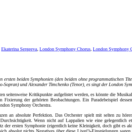
,
Ekaterina Sergeeva
,
London Symphony Chorus
,
London Symphony O
en ersten beiden Symphonien (den beiden ohne programmatischen Titel
zo-Sopran) und Alexander Timchenko (Tenor), es singt der London Sy
en seitenweise Kritikpunkte aufgelistet werden, es könnte die Musika
hen Fixierung der gehörten Beobachtungen. Ein Paradebeispiel dessen
London Symphony Orchestra.
en an absolute Perfektion. Das Orchester spielt mit selten zu höre
r Durchsichtigkeit. Wenn nicht auf Lappalien wie eine gelegentlich
 der ersten Symphonie (eigentlich keine Kleinigkeit, doch gibt es akt
sich absolut nichts Negatives über diese Live(!)-Einspielungen sagen