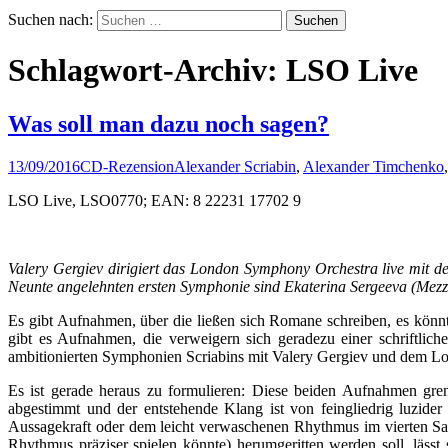
Suchen nach:
Schlagwort-Archiv: LSO Live
Was soll man dazu noch sagen?
13/09/2016
CD-Rezension
Alexander Scriabin
,
Alexander Timchenko
LSO Live, LSO0770; EAN: 8 22231 17702 9
Valery Gergiev dirigiert das London Symphony Orchestra live mit d
Neunte angelehnten ersten Symphonie sind Ekaterina Sergeeva (Mez
Es gibt Aufnahmen, über die ließen sich Romane schreiben, es könnt
gibt es Aufnahmen, die verweigern sich geradezu einer schriftlic
ambitionierten Symphonien Scriabins mit Valery Gergiev und dem 
Es ist gerade heraus zu formulieren: Diese beiden Aufnahmen grenz
abgestimmt und der entstehende Klang ist von feingliedrig luzide
Aussagekraft oder dem leicht verwaschenen Rhythmus im vierten Satz
Rhythmus präziser spielen könnte) herumgeritten werden soll, lässt 