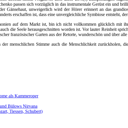
nko passen sich vorzüglich in das instrumentale Gerüst ein und brillie
 Gänsehaut, unweigerlich wird der Hörer erinnert an das grandiose
underts erschaffen ist, dass eine unvergleichliche Symbiose entsteht, d
honien auf dem Markt ist, bin ich nicht vollkommen glücklich mit i
it auch die Seele herausgeschnitten worden ist. Vor lauter Reinheit spri
pischer französischer Garten aus der Retorte, wunderschön und über all
en der menschlichen Stimme auch die Menschlichkeit zurückholen, d
Salome als Kammeroper
s und Bülows Nirvana
zart, Tiessen, Schubert)