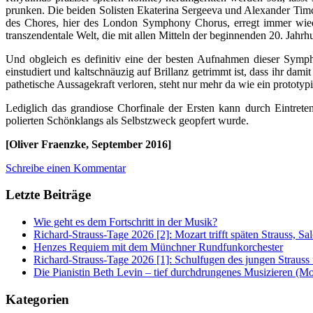
prunken. Die beiden Solisten Ekaterina Sergeeva und Alexander Timche
des Chores, hier des London Symphony Chorus, erregt immer wieder
transzendentale Welt, die mit allen Mitteln der beginnenden 20. Jahrh
Und obgleich es definitiv eine der besten Aufnahmen dieser Symp
einstudiert und kaltschnäuzig auf Brillanz getrimmt ist, dass ihr dam
pathetische Aussagekraft verloren, steht nur mehr da wie ein prototy
Lediglich das grandiose Chorfinale der Ersten kann durch Eintret
polierten Schönklangs als Selbstzweck geopfert wurde.
[Oliver Fraenzke, September 2016]
Schreibe einen Kommentar
Letzte Beiträge
Wie geht es dem Fortschritt in der Musik?
Richard-Strauss-Tage 2026 [2]: Mozart trifft späten Strauss, 
Henzes Requiem mit dem Münchner Rundfunkorchester
Richard-Strauss-Tage 2026 [1]: Schulfugen des jungen Straus
Die Pianistin Beth Levin – tief durchdrungenes Musizieren (Mo
Kategorien