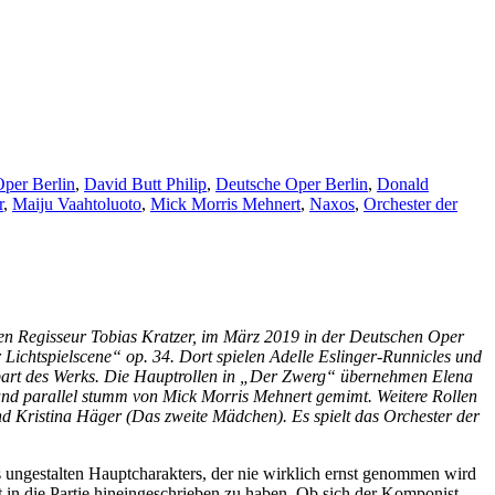
per Berlin
,
David Butt Philip
,
Deutsche Oper Berlin
,
Donald
r
,
Maiju Vaahtoluoto
,
Mick Morris Mehnert
,
Naxos
,
Orchester der
den Regisseur Tobias Kratzer, im März 2019 in der Deutschen Oper
 Lichtspielscene“ op. 34. Dort spielen Adelle Eslinger-Runnicles und
ierpart des Werks. Die Hauptrollen in „Der Zwerg“ übernehmen Elena
und parallel stumm von Mick Morris Mehnert gemimt. Weitere Rollen
nd Kristina Häger (Das zweite Mädchen). Es spielt das Orchester der
 ungestalten Hauptcharakters, der nie wirklich ernst genommen wird
it in die Partie hineingeschrieben zu haben. Ob sich der Komponist