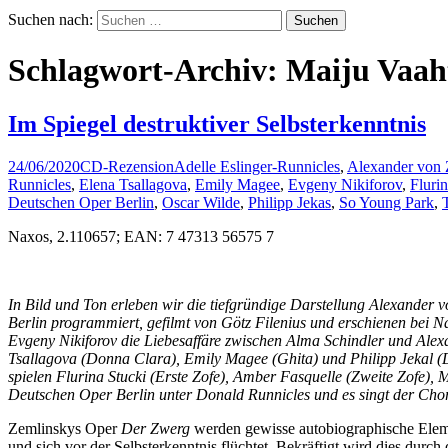
Suchen nach:
Schlagwort-Archiv: Maiju Vaah
Im Spiegel destruktiver Selbsterkenntnis
24/06/2020
CD-Rezension
Adelle Eslinger-Runnicles
,
Alexander von 
Runnicles
,
Elena Tsallagova
,
Emily Magee
,
Evgeny Nikiforov
,
Fluri
Deutschen Oper Berlin
,
Oscar Wilde
,
Philipp Jekas
,
So Young Park
,
Naxos, 2.110657; EAN: 7 47313 56575 7
In Bild und Ton erleben wir die tiefgründige Darstellung Alexander
Berlin programmiert, gefilmt von Götz Filenius und erschienen bei Na
Evgeny Nikiforov die Liebesaffäre zwischen Alma Schindler und Alex
Tsallagova (Donna Clara), Emily Magee (Ghita) und Philipp Jekal (
spielen Flurina Stucki (Erste Zofe), Amber Fasquelle (Zweite Zofe),
Deutschen Oper Berlin unter Donald Runnicles und es singt der Cho
Zemlinskys Oper
Der Zwerg
werden gewisse autobiographische Elemen
und sich vor der Selbsterkenntnis flüchtet. Bekräftigt wird dies durc