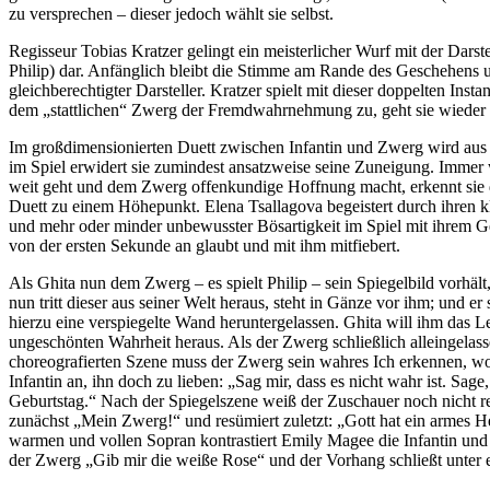
zu versprechen – dieser jedoch wählt sie selbst.
Regisseur Tobias Kratzer gelingt ein meisterlicher Wurf mit der Dars
Philip) dar. Anfänglich bleibt die Stimme am Rande des Geschehens und
gleichberechtigter Darsteller. Kratzer spielt mit dieser doppelten In
dem „stattlichen“ Zwerg der Fremdwahrnehmung zu, geht sie wieder a
Im großdimensionierten Duett zwischen Infantin und Zwerg wird aus 
im Spiel erwidert sie zumindest ansatzweise seine Zuneigung. Immer w
weit geht und dem Zwerg offenkundige Hoffnung macht, erkennt sie de
Duett zu einem Höhepunkt. Elena Tsallagova begeistert durch ihren kl
und mehr oder minder unbewusster Bösartigkeit im Spiel mit ihrem Ges
von der ersten Sekunde an glaubt und mit ihm mitfiebert.
Als Ghita nun dem Zwerg – es spielt Philip – sein Spiegelbild vorhält,
nun tritt dieser aus seiner Welt heraus, steht in Gänze vor ihm; und e
hierzu eine verspiegelte Wand heruntergelassen. Ghita will ihm das Le
ungeschönten Wahrheit heraus. Als der Zwerg schließlich alleingelass
choreografierten Szene muss der Zwerg sein wahres Ich erkennen, wora
Infantin an, ihn doch zu lieben: „Sag mir, dass es nicht wahr ist. Sa
Geburtstag.“ Nach der Spiegelszene weiß der Zuschauer noch nicht rec
zunächst „Mein Zwerg!“ und resümiert zuletzt: „Gott hat ein armes He
warmen und vollen Sopran kontrastiert Emily Magee die Infantin und 
der Zwerg „Gib mir die weiße Rose“ und der Vorhang schließt unter ein