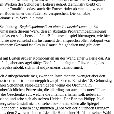
sten Werken des Schönberg-Lehrers gehört. Zemlinsky bleibt oft
 der Tonalität, sodass auch die Fortschrittler ab einem gewissen
ten Boden unter den Füßen zu versprechen. Die kantable
 Stimme zum Vorbild nimmt.
h Schönbergs
Begleitspielmusik zu einer Lichtspielscene
op. 34
– zumal nach diesem Werk, dessen abstrakte Programmbeschreibung
een lassen sich ebenso auf ein Bühnenschauspiel übertragen, wie hier
end sie abwechselnd am Instrument den anspruchsvollen Solopart von
farbenem Gewand ist alles in Graustufen gehalten und gibt dem
 Saal mit Büsten großer Komponisten an der Wand einer Galerie dar. An
ach, aber aussagekräftig: Die Infantin trägt ein Glitzerkleid, dass
Spiegelsymbolik sich in Handykameras transformiert.
isch Aufbegehrende mag zwar den Instrumenten, weniger aber den
estrierten Instrumententeppich zu platzieren. Es ist der 18. Geburtstag
hrer Schönheit, respektieren dabei wenig die Ordnung im
oberflächlichen Prinzessin, die allerdings so auch teils unerfüllbaren
ie Geschenke auf, welche die Infantin erhalten soll: neben all
ation und sehe sich als stolzen Helden. Der Bariton Philipp Jekal
rg seine Gestalt nicht zu sehen bekommt, sollen alle Spiegel
, der aber in seinem angestimmten „Lied von der blutenden Orange“
daraus, dem Zwerg nach dem Lied die Hand einer Hofdame seiner Wahl