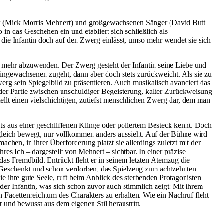
ieler (Mick Morris Mehnert) und großgewachsenen Sänger (David Butt
in das Geschehen ein und etabliert sich schließlich als
h die Infantin doch auf den Zwerg einlässt, umso mehr wendet sie sich
t mehr abzuwenden. Der Zwerg gesteht der Infantin seine Liebe und
leingewachsenen zugeht, dann aber doch stets zurückweicht. Als sie zu
rg sein Spiegelbild zu präsentieren. Auch musikalisch avanciert das
g der Partie zwischen unschuldiger Begeisterung, kalter Zurückweisung
ellt einen vielschichtigen, zutiefst menschlichen Zwerg dar, dem man
eits aus einer geschliffenen Klinge oder poliertem Besteck kennt. Doch
ich gleich bewegt, nur vollkommen anders aussieht. Auf der Bühne wird
chen, in ihrer Überforderung platzt sie allerdings zuletzt mit der
s Ich – dargestellt von Mehnert – sichtbar. In einer präzise
as Fremdbild. Entrückt fleht er in seinem letzten Atemzug die
r: „Geschenkt und schon verdorben, das Spielzeug zum achtzehnten
e ihre gute Seele, ruft beim Anblick des sterbenden Protagonisten
der Infantin, was sich schon zuvor auch stimmlich zeigt: Mit ihrem
Facettenreichtum des Charakters zu erhalten. Wie ein Nachruf fleht
 und bewusst aus dem eigenen Stil heraustritt.