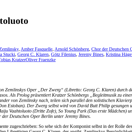
toluoto
Zemlinsky
,
Amber Fasquelle
,
Arnold Schönberg
,
Chor der Deutschen O
na Stucki
,
Georg C. Klaren
,
Götz Filenius
,
Jeremy Bines
,
Kristina Häge
Tobias Kratzer
Oliver Fraenzke
 von Zemlinskys Oper „Der Zwerg“ (Libretto: Georg C. Klaren) durch 
xos. Als Prolog präsentiert Kratzer Schönbergs „Begleitmusik zu einer
ander von Zemlinsky nach, teilen sich parallel den solistischen Klav
Don Estoban). Der Zwerg selbst wird von David Butt Philip gesungen 
 Maiju Vaahtoluoto (Dritte Zofe), So Young Park (Das erste Mädchen) u
r der Deutschen Oper Berlin unter Jeremy Bines.
te zugeschrieben: So sehe sich der Komponist selbst in der Rolle des
h den Librettisten Georg C. Klaren, der angibt, Zemlinskys Persönlichke