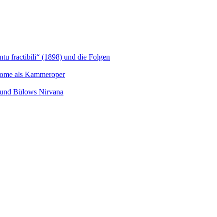
u fractibili“ (1898) und die Folgen
Salome als Kammeroper
s und Bülows Nirvana