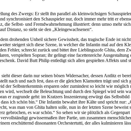
tellung des Zwergs: Er stellt ihn parallel als kleinwüchsigen Schausp
 synchronisiert den Schauspieler nur, doch immer mehr tritt er ebenso 
stanz, die Selbst- und Fremdwahrnehmung illustriert: denn umso mehr sic
uf Distanz, so sieht sie den „Kleingewachsenen“.
dem drohenden Unheil sichere Gewissheit, das tragische Ende ist nich
eiter steigert sich diese Szene, in welcher die Infantin mal auf den K
n Fehler, schreckt zurück und bittet ihre Lieblingszofe Ghita, dem Zwe
aren, verspielten Sopran; ihr gelingt eine facettenreiche Ausgestaltun
chenk. David Butt Philip entledigt sich allen gespielten Affekts und st
 sieht dieser darin nur seinen bösen Widersacher, dessen Antlitz er ber
r stellt nach und nach fest, dass er die gleichen Klamotten trägt und s
id der Selbsterkenntnis ersparen oder zumindest so leicht wie möglich ma
en wird, wechselt die Beleuchtung und durch den Spiegel wird sein wahre
n er zugrunde geht: im Kratzers Inszenierung erwürgt das Selbstbild d
ge, dass ich schön bin.“ Die Infantin bewahrt ihre Kälte und spricht nu
ht, was man von Ghita halten solle, nun in der letzten Szene beweist si
rz gebrochen, es war schön.“ So sehen wir sie plötzlich als Gegenpart 
vervollständigt gewissermaßen ihre Partie, um zusammen menschlichen 
em erschütternd dissonanten Orchestertutti, der alles kulminieren lässt