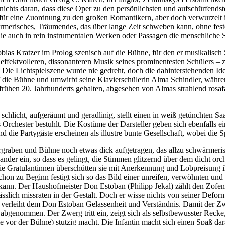
 nichts daran, dass diese Oper zu den persönlichsten und aufschürfend
 für eine Zuordnung zu den großen Romantikern, aber doch verwurzelt in
ärmerisches, Träumendes, das über lange Zeit schweben kann, ohne fes
ie auch in rein instrumentalen Werken oder Passagen die menschliche
obias Kratzer im Prolog szenisch auf die Bühne, für den er musikalisc
 effektvolleren, dissonanteren Musik seines prominentesten Schülers 
 Die Lichtspielszene wurde nie gedreht, doch die dahinterstehenden Id
auf die Bühne und umwirbt seine Klavierschülerin Alma Schindler, währ
frühen 20. Jahrhunderts gehalten, abgesehen von Almas strahlend rosa
t schlicht, aufgeräumt und geradlinig, stellt einen in weiß getünchten
 Orchester bestuhlt. Die Kostüme der Darsteller geben sich ebenfalls einf
die Partygäste erscheinen als illustre bunte Gesellschaft, wobei die 
rgraben und Bühne noch etwas dick aufgetragen, das allzu schwärmer
nder ein, so dass es gelingt, die Stimmen glitzernd über dem dicht orch
die Gratulantinnen überschütten sie mit Anerkennung und Lobpreisung i
Schon zu Beginn festigt sich so das Bild einer unreifen, verwöhnten und 
kann. Der Haushofmeister Don Estoban (Philipp Jekal) zählt den Zofen d
slich missraten in der Gestalt. Doch er wisse nichts von seiner Deform
 verleiht dem Don Estoban Gelassenheit und Verständnis. Damit der Zwe
genommen. Der Zwerg tritt ein, zeigt sich als selbstbewusster Recke
ie vor der Bühne) stutzig macht. Die Infantin macht sich einen Spaß 