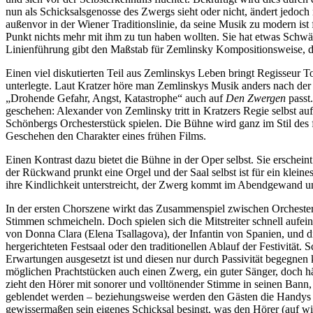
nun als Schicksalsgenosse des Zwergs sieht oder nicht, ändert jedoch
außenvor in der Wiener Traditionslinie, da seine Musik zu modern ist
Punkt nichts mehr mit ihm zu tun haben wollten. Sie hat etwas Schw
Linienführung gibt den Maßstab für Zemlinsky Kompositionsweise, d
Einen viel diskutierten Teil aus Zemlinskys Leben bringt Regisseur T
unterlegte. Laut Kratzer höre man Zemlinskys Musik anders nach der
„Drohende Gefahr, Angst, Katastrophe“ auch auf
Den Zwergen
passt.
geschehen: Alexander von Zemlinsky tritt in Kratzers Regie selbst 
Schönbergs Orchesterstück spielen. Die Bühne wird ganz im Stil des 
Geschehen den Charakter eines frühen Films.
Einen Kontrast dazu bietet die Bühne in der Oper selbst. Sie erschein
der Rückwand prunkt eine Orgel und der Saal selbst ist für ein kleines
ihre Kindlichkeit unterstreicht, der Zwerg kommt im Abendgewand und 
In der ersten Chorszene wirkt das Zusammenspiel zwischen Orcheste
Stimmen schmeicheln. Doch spielen sich die Mitstreiter schnell aufeina
von Donna Clara (Elena Tsallagova), der Infantin von Spanien, und 
hergerichteten Festsaal oder den traditionellen Ablauf der Festivität. 
Erwartungen ausgesetzt ist und diesen nur durch Passivität begegnen 
möglichen Prachtstücken auch einen Zwerg, ein guter Sänger, doch häs
zieht den Hörer mit sonorer und volltönender Stimme in seinen Bann,
geblendet werden – beziehungsweise werden den Gästen die Handys ab
gewissermaßen sein eigenes Schicksal besingt, was den Hörer (auf w