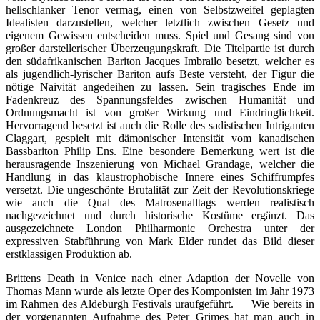
hellschlanker Tenor vermag, einen von Selbstzweifel geplagten
Idealisten darzustellen, welcher letztlich zwischen Gesetz und
eigenem Gewissen entscheiden muss. Spiel und Gesang sind von
großer darstellerischer Überzeugungskraft. Die Titelpartie ist durch
den südafrikanischen Bariton Jacques Imbrailo besetzt, welcher es
als jugendlich-lyrischer Bariton aufs Beste versteht, der Figur die
nötige Naivität angedeihen zu lassen. Sein tragisches Ende im
Fadenkreuz des Spannungsfeldes zwischen Humanität und
Ordnungsmacht ist von großer Wirkung und Eindringlichkeit.
Hervorragend besetzt ist auch die Rolle des sadistischen Intriganten
Claggart, gespielt mit dämonischer Intensität vom kanadischen
Bassbariton Philip Ens. Eine besondere Bemerkung wert ist die
herausragende Inszenierung von Michael Grandage, welcher die
Handlung in das klaustrophobische Innere eines Schiffrumpfes
versetzt. Die ungeschönte Brutalität zur Zeit der Revolutionskriege
wie auch die Qual des Matrosenalltags werden realistisch
nachgezeichnet und durch historische Kostüme ergänzt. Das
ausgezeichnete London Philharmonic Orchestra unter der
expressiven Stabführung von Mark Elder rundet das Bild dieser
erstklassigen Produktion ab.
Brittens Death in Venice nach einer Adaption der Novelle von
Thomas Mann wurde als letzte Oper des Komponisten im Jahr 1973
im Rahmen des Aldeburgh Festivals uraufgeführt. Wie bereits in
der vorgenannten Aufnahme des Peter Grimes hat man auch in