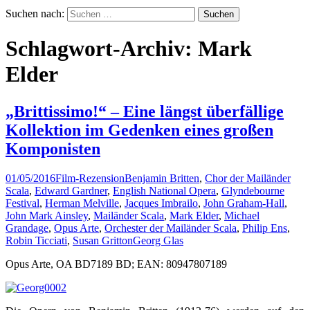
Suchen nach:
Schlagwort-Archiv: Mark
Elder
„Brittissimo!“ – Eine längst überfällige
Kollektion im Gedenken eines großen
Komponisten
01/05/2016
Film-Rezension
Benjamin Britten
,
Chor der Mailänder
Scala
,
Edward Gardner
,
English National Opera
,
Glyndebourne
Festival
,
Herman Melville
,
Jacques Imbrailo
,
John Graham-Hall
,
John Mark Ainsley
,
Mailänder Scala
,
Mark Elder
,
Michael
Grandage
,
Opus Arte
,
Orchester der Mailänder Scala
,
Philip Ens
,
Robin Ticciati
,
Susan Gritton
Georg Glas
Opus Arte, OA BD7189 BD; EAN: 80947807189