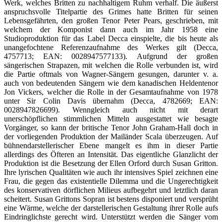
Werk, welches Britten zu nachhaltigem Ruhm verhalf. Die äußerst
anspruchsvolle Titelpartie des Grimes hatte Britten für seinen
Lebensgefährten, den großen Tenor Peter Pears, geschrieben, mit
welchem der Komponist dann auch im Jahr 1958 eine
Studioproduktion für das Label Decca einspielte, die bis heute als
unangefochtene Referenzaufnahme des Werkes gilt (Decca,
4757713; EAN: 0028947577133). Aufgrund der großen
sängerischen Strapazen, mit welchen die Rolle verbunden ist, wird
die Partie oftmals von Wagner-Sängern gesungen, darunter v. a.
auch von bedeutenden Sängern wie dem kanadischen Heldentenor
Jon Vickers, welcher die Rolle in der Gesamtaufnahme von 1978
unter Sir Colin Davis übernahm (Decca, 4782669; EAN:
0028947826699). Wenngleich auch nicht mit derart
unerschöpflichen stimmlichen Mitteln ausgestattet wie besagte
Vorgänger, so kann der britische Tenor John Graham-Hall doch in
der vorliegenden Produktion der Mailänder Scala überzeugen. Auf
bühnendarstellerischer Ebene mangelt es ihm in dieser Partie
allerdings des Öfteren an Intensität. Das eigentliche Glanzlicht der
Produktion ist die Besetzung der Ellen Orford durch Susan Gritton.
Ihre lyrischen Qualitäten wie auch ihr intensives Spiel zeichnen eine
Frau, die gegen das existentielle Dilemma und die Ungerechtigkeit
des konservativen dörflichen Milieus aufbegehrt und letztlich daran
scheitert. Susan Grittons Sopran ist bestens disponiert und versprüht
eine Wärme, welche der darstellerischen Gestaltung ihrer Rolle aufs
Eindringlichste gerecht wird. Unterstützt werden die Sänger vom