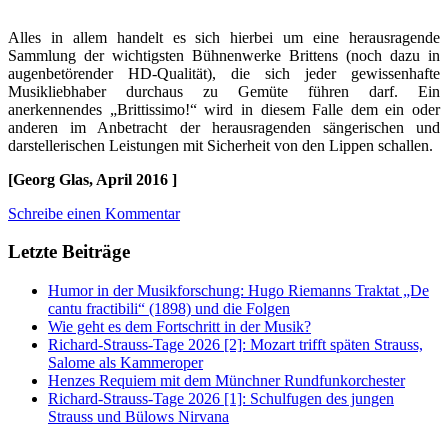
Alles in allem handelt es sich hierbei um eine herausragende
Sammlung der wichtigsten Bühnenwerke Brittens (noch dazu in
augenbetörender HD-Qualität), die sich jeder gewissenhafte
Musikliebhaber durchaus zu Gemüte führen darf. Ein
anerkennendes „Brittissimo!“ wird in diesem Falle dem ein oder
anderen im Anbetracht der herausragenden sängerischen und
darstellerischen Leistungen mit Sicherheit von den Lippen schallen.
[Georg Glas, April 2016 ]
Schreibe einen Kommentar
Letzte Beiträge
Humor in der Musikforschung: Hugo Riemanns Traktat „De
cantu fractibili“ (1898) und die Folgen
Wie geht es dem Fortschritt in der Musik?
Richard-Strauss-Tage 2026 [2]: Mozart trifft späten Strauss,
Salome als Kammeroper
Henzes Requiem mit dem Münchner Rundfunkorchester
Richard-Strauss-Tage 2026 [1]: Schulfugen des jungen
Strauss und Bülows Nirvana