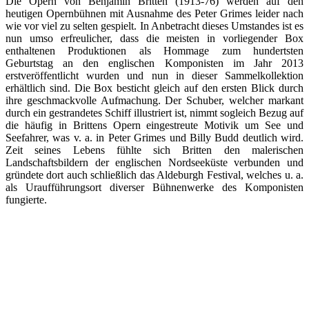
Die Opern von Benjamin Britten (1913-76) werden auf den
heutigen Opernbühnen mit Ausnahme des Peter Grimes leider nach
wie vor viel zu selten gespielt. In Anbetracht dieses Umstandes ist es
nun umso erfreulicher, dass die meisten in vorliegender Box
enthaltenen Produktionen als Hommage zum hundertsten
Geburtstag an den englischen Komponisten im Jahr 2013
erstveröffentlicht wurden und nun in dieser Sammelkollektion
erhältlich sind. Die Box besticht gleich auf den ersten Blick durch
ihre geschmackvolle Aufmachung. Der Schuber, welcher markant
durch ein gestrandetes Schiff illustriert ist, nimmt sogleich Bezug auf
die häufig in Brittens Opern eingestreute Motivik um See und
Seefahrer, was v. a. in Peter Grimes und Billy Budd deutlich wird.
Zeit seines Lebens fühlte sich Britten den malerischen
Landschaftsbildern der englischen Nordseeküste verbunden und
gründete dort auch schließlich das Aldeburgh Festival, welches u. a.
als Uraufführungsort diverser Bühnenwerke des Komponisten
fungierte.