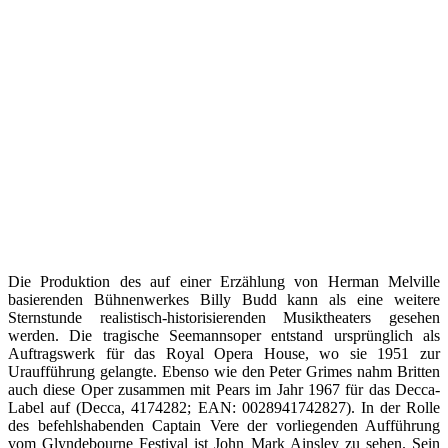
Die Produktion des auf einer Erzählung von Herman Melville
basierenden Bühnenwerkes Billy Budd kann als eine weitere
Sternstunde realistisch-historisierenden Musiktheaters gesehen
werden. Die tragische Seemannsoper entstand ursprünglich als
Auftragswerk für das Royal Opera House, wo sie 1951 zur
Uraufführung gelangte. Ebenso wie den Peter Grimes nahm Britten
auch diese Oper zusammen mit Pears im Jahr 1967 für das Decca-
Label auf (Decca, 4174282; EAN: 0028941742827). In der Rolle
des befehlshabenden Captain Vere der vorliegenden Aufführung
vom Glyndebourne Festival ist John Mark Ainsley zu sehen. Sein