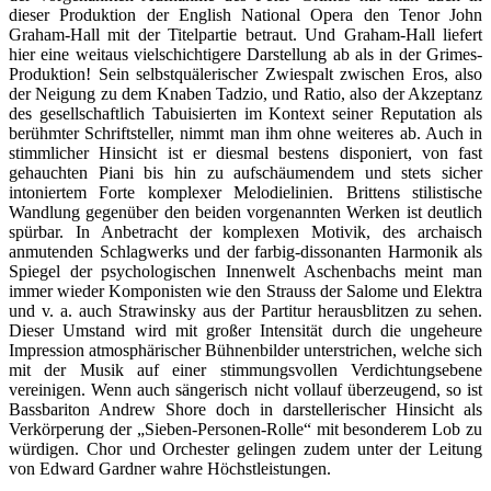
dieser Produktion der English National Opera den Tenor John
Graham-Hall mit der Titelpartie betraut. Und Graham-Hall liefert
hier eine weitaus vielschichtigere Darstellung ab als in der Grimes-
Produktion! Sein selbstquälerischer Zwiespalt zwischen Eros, also
der Neigung zu dem Knaben Tadzio, und Ratio, also der Akzeptanz
des gesellschaftlich Tabuisierten im Kontext seiner Reputation als
berühmter Schriftsteller, nimmt man ihm ohne weiteres ab. Auch in
stimmlicher Hinsicht ist er diesmal bestens disponiert, von fast
gehauchten Piani bis hin zu aufschäumendem und stets sicher
intoniertem Forte komplexer Melodielinien. Brittens stilistische
Wandlung gegenüber den beiden vorgenannten Werken ist deutlich
spürbar. In Anbetracht der komplexen Motivik, des archaisch
anmutenden Schlagwerks und der farbig-dissonanten Harmonik als
Spiegel der psychologischen Innenwelt Aschenbachs meint man
immer wieder Komponisten wie den Strauss der Salome und Elektra
und v. a. auch Strawinsky aus der Partitur herausblitzen zu sehen.
Dieser Umstand wird mit großer Intensität durch die ungeheure
Impression atmosphärischer Bühnenbilder unterstrichen, welche sich
mit der Musik auf einer stimmungsvollen Verdichtungsebene
vereinigen. Wenn auch sängerisch nicht vollauf überzeugend, so ist
Bassbariton Andrew Shore doch in darstellerischer Hinsicht als
Verkörperung der „Sieben-Personen-Rolle“ mit besonderem Lob zu
würdigen. Chor und Orchester gelingen zudem unter der Leitung
von Edward Gardner wahre Höchstleistungen.