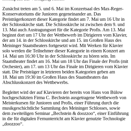
Zunächst treten am 5. und 6. Mai im Konzertsaal des Max-Reger-
Konservatoriums die Junioren gegeneinander an. Das
Preisträgerkonzert dieser Kategorie findet am 7. Mai um 16 Uhr in
der Schlosskirche statt. Die Schlosskirche ist zwischen dem 9. und
13. Mai auch Austragungsort für die Kategorie Profis. Am 13. Mai
beginnt dort um 17 Uhr der Wettbewerb im Dirigieren vom Klavier,
der am 14. in der Schlosskirche und am 15. im Großen Haus des
Meininger Staatstheaters fortgesetzt wird. Mit Werken für Klavier
solo werden die Teilnehmer dieser Kategorie in einem Konzert am
14. Mai um 16:30 Uhr in der Schlosskirche zu hören sein. Im
Staatstheater findet am 16. Mai um 18 Uhr das Finale der Profis (mit
Orchester), am 17. um 13 Uhr das Finale im Dirigieren vom Klavier
statt. Die Preisträger in letzteren beiden Kategorien geben am
18. Mai um 19:30 im Großen Haus des Staatstheaters das
Abschlusskonzert des Wettbewerbs.
Begleitet wird der auf Klavieren der bereits von Hans von Bülow
hochgeschätzten Firma C. Bechstein ausgetragene Wettbewerb von
Meisterkursen für Junioren und Profis, einer Führung durch die
musikgeschichtliche Sammlung des Meininger Schlosses, sowie
dem zweiteiligen Seminar „Bechstein & doozzoo“, einer Einführung
in die für digitalen Fernunterricht am Klavier genutzte Technologie
„doozzoo“.