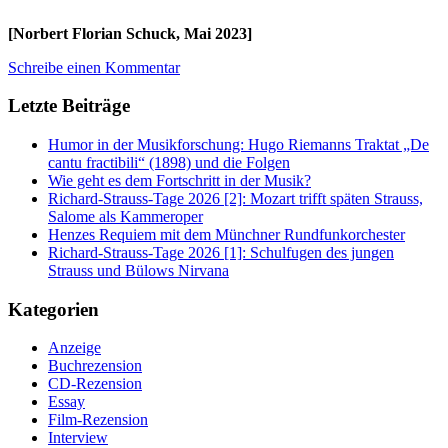
[Norbert Florian Schuck, Mai 2023]
Schreibe einen Kommentar
Letzte Beiträge
Humor in der Musikforschung: Hugo Riemanns Traktat „De
cantu fractibili“ (1898) und die Folgen
Wie geht es dem Fortschritt in der Musik?
Richard-Strauss-Tage 2026 [2]: Mozart trifft späten Strauss,
Salome als Kammeroper
Henzes Requiem mit dem Münchner Rundfunkorchester
Richard-Strauss-Tage 2026 [1]: Schulfugen des jungen
Strauss und Bülows Nirvana
Kategorien
Anzeige
Buchrezension
CD-Rezension
Essay
Film-Rezension
Interview