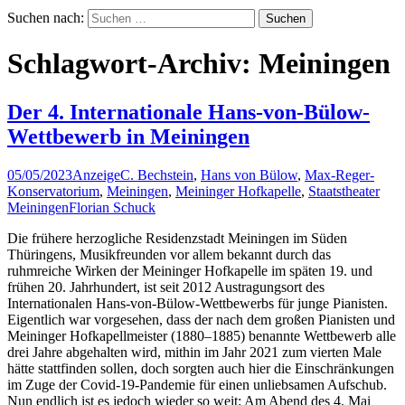
Suchen nach:
Schlagwort-Archiv: Meiningen
Der 4. Internationale Hans-von-Bülow-
Wettbewerb in Meiningen
05/05/2023
Anzeige
C. Bechstein
,
Hans von Bülow
,
Max-Reger-
Konservatorium
,
Meiningen
,
Meininger Hofkapelle
,
Staatstheater
Meiningen
Florian Schuck
Die frühere herzogliche Residenzstadt Meiningen im Süden
Thüringens, Musikfreunden vor allem bekannt durch das
ruhmreiche Wirken der Meininger Hofkapelle im späten 19. und
frühen 20. Jahrhundert, ist seit 2012 Austragungsort des
Internationalen Hans-von-Bülow-Wettbewerbs für junge Pianisten.
Eigentlich war vorgesehen, dass der nach dem großen Pianisten und
Meininger Hofkapellmeister (1880–1885) benannte Wettbewerb alle
drei Jahre abgehalten wird, mithin im Jahr 2021 zum vierten Male
hätte stattfinden sollen, doch sorgten auch hier die Einschränkungen
im Zuge der Covid-19-Pandemie für einen unliebsamen Aufschub.
Nun endlich ist es jedoch wieder so weit: Am Abend des 4. Mai