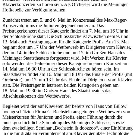
Klavierkonzerten zu hören sein. Als Orchester wird die Meininger
Hofkapelle zur Verfügung stehen.
Zunächst treten am 5. und 6. Mai im Konzertsaal des Max-Reger-
Konservatoriums die Junioren gegeneinander an. Das
Preisträgerkonzert dieser Kategorie findet am 7. Mai um 16 Uhr in
der Schlosskirche statt. Die Schlosskirche ist zwischen dem 9. und
13. Mai auch Austragungsort für die Kategorie Profis. Am 13. Mai
beginnt dort um 17 Uhr der Wettbewerb im Dirigieren vom Klavier,
der am 14. in der Schlosskirche und am 15. im Großen Haus des
Meininger Staatstheaters fortgesetzt wird. Mit Werken für Klavier
solo werden die Teilnehmer dieser Kategorie in einem Konzert am
14. Mai um 16:30 Uhr in der Schlosskirche zu hören sein. Im
Staatstheater findet am 16. Mai um 18 Uhr das Finale der Profis (mit
Orchester), am 17. um 13 Uhr das Finale im Dirigieren vom Klavier
statt. Die Preisträger in letzteren beiden Kategorien geben am
18. Mai um 19:30 im Großen Haus des Staatstheaters das
Abschlusskonzert des Wettbewerbs.
Begleitet wird der auf Klavieren der bereits von Hans von Bülow
hochgeschätzten Firma C. Bechstein ausgetragene Wettbewerb von
Meisterkursen für Junioren und Profis, einer Führung durch die
musikgeschichtliche Sammlung des Meininger Schlosses, sowie
dem zweiteiligen Seminar „Bechstein & doozzoo“, einer Einführung
in die für digitalen Fernunterricht am Klavier genutzte Technologie