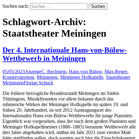
Suchen nach:
Schlagwort-Archiv:
Staatstheater Meiningen
Der 4. Internationale Hans-von-Bülow-
Wettbewerb in Meiningen
05/05/2023
Anzeige
C. Bechstein
,
Hans von Bülow
,
Max-Reger-
Konservatorium
,
Meiningen
,
Meininger Hofkapelle
,
Staatstheater
Meiningen
Florian Schuck
Die frühere herzogliche Residenzstadt Meiningen im Süden
Thüringens, Musikfreunden vor allem bekannt durch das
ruhmreiche Wirken der Meininger Hofkapelle im späten 19. und
frühen 20. Jahrhundert, ist seit 2012 Austragungsort des
Internationalen Hans-von-Bülow-Wettbewerbs für junge Pianisten.
Eigentlich war vorgesehen, dass der nach dem großen Pianisten und
Meininger Hofkapellmeister (1880–1885) benannte Wettbewerb alle
drei Jahre abgehalten wird, mithin im Jahr 2021 zum vierten Male
hätte stattfinden sollen, doch sorgten auch hier die Einschränkungen