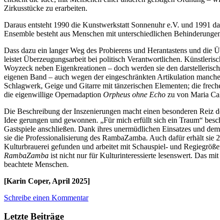
Zirkusstücke zu erarbeiten.
Daraus entsteht 1990 die Kunstwerkstatt Sonnenuhr e.V. und 1991 d
Ensemble besteht aus Menschen mit unterschiedlichen Behinderungen, 
Dass dazu ein langer Weg des Probierens und Herantastens und die 
leistet Überzeugungsarbeit bei politisch Verantwortlichen. Künstleri
Woyzeck neben Eigenkreationen – doch werden sie den darstellerisch
eigenen Band – auch wegen der eingeschränkten Artikulation mancher
Schlagwerk, Geige und Gitarre mit tänzerischen Elementen; die fre
die eigenwillige Opernadaption
Orpheus ohne Echo
zu von Maria Cal
Die Beschreibung der Inszenierungen macht einen besonderen Reiz des
Idee gerungen und gewonnen. „Für mich erfüllt sich ein Traum“ besch
Gastspiele anschließen. Dank ihres unermüdlichen Einsatzes und dem vi
sie die Professionalisierung des RambaZamba. Auch dafür erhält sie 20
Kulturbrauerei gefunden und arbeitet mit Schauspiel- und Regiegrö
RambaZamba
ist nicht nur für Kulturinteressierte lesenswert. Das m
beachtete Menschen.
[Karin Coper, April 2025]
Schreibe einen Kommentar
Letzte Beiträge