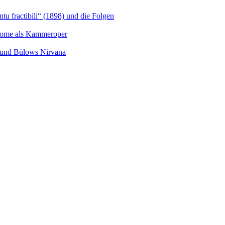
u fractibili“ (1898) und die Folgen
Salome als Kammeroper
s und Bülows Nirvana