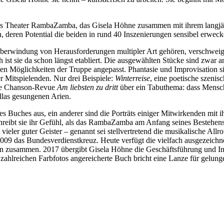
as Theater RambaZamba, das Gisela Höhne zusammen mit ihrem langjähr
deren Potential die beiden in rund 40 Inszenierungen sensibel erweck
Überwindung von Herausforderungen multipler Art gehören, verschweig
sch ist sie da schon längst etabliert. Die ausgewählten Stücke sind zw
en Möglichkeiten der Truppe angepasst. Phantasie und Improvisation s
 Mitspielenden. Nur drei Beispiele:
Winterreise
, eine poetische szenis
che Chanson-Revue
Am liebsten zu dritt
über ein Tabuthema: dass Mensc
las gesungenen Arien.
 Buches aus, ein anderer sind die Porträts einiger Mitwirkenden mit i
reibt sie ihr Gefühl, als das RambaZamba am Anfang seines Bestehens 
eler guter Geister – genannt sei stellvertretend die musikalische Allro
09 das Bundesverdienstkreuz. Heute verfügt die vielfach ausgezeichnete
ßen zusammen. 2017 übergibt Gisela Höhne die Geschäftsführung und I
it zahlreichen Farbfotos angereicherte Buch bricht eine Lanze für gelung