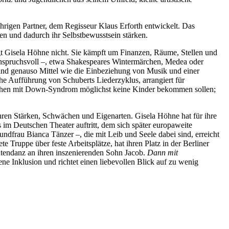
igen Partner, dem Regisseur Klaus Erforth entwickelt. Das
en und dadurch ihr Selbstbewusstsein stärken.
t Gisela Höhne nicht. Sie kämpft um Finanzen, Räume, Stellen und
ar anspruchsvoll –, etwa Shakespeares Wintermärchen, Medea oder
ind genauso Mittel wie die Einbeziehung von Musik und einer
che Aufführung von Schuberts Liederzyklus, arrangiert für
hen mit Down-Syndrom möglichst keine Kinder bekommen sollen;
hren Stärken, Schwächen und Eigenarten. Gisela Höhne hat für ihre
im Deutschen Theater auftritt, dem sich später europaweite
undfrau Bianca Tänzer –, die mit Leib und Seele dabei sind, erreicht
 Truppe über feste Arbeitsplätze, hat ihren Platz in der Berliner
ntendanz an ihren inszenierenden Sohn Jacob.
Dann mit
ene Inklusion und richtet einen liebevollen Blick auf zu wenig