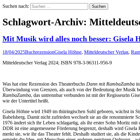
Suchen nach:
Schlagwort-Archiv: Mitteldeuts
Mit Musik wird alles noch besser: Gise
18/04/2025
Buchrezension
Gisela Höhne
,
Mitteldeutscher Verlag
,
Ram
Mitteldeutscher Verlag 2024; ISBN 978-3-96311-956-9
Was hat eine Rezension des Theaterbuchs
Dann mit RambaZamba
in
Überwindung von Grenzen, als auch von der Bedeutung der Musik bei de
RambaZamba
, das untrennbar verbunden ist mit der Regisseurin Gi
wie der Untertitel heißt.
Gisela Höhne wird 1949 im thüringischen Suhl geboren, wächst in Stra
Babelsberg. Damit nicht zufrieden wechselt sie an die renommierte S
1976 ändert sich ihr Leben schlagartig, als ihr erster Sohn Moritz m
DDR ist eine angemessene Förderung begrenzt, deshalb wird Gisela Hö
merkt sie, wie ihr das Theater fehlt. Deshalb studiert sie, als die 
entsteht die Idee, mit Menschen einer anderen geistigen Ordnung – wi