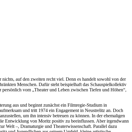
nichts, auf den zweiten recht viel. Denn es handelt sowohl von der
hränkten Menschen. Dafür steht beispielhaft das Schauspielkollektiv
 sehr persönlich vom „Theater und Leben zwischen Tiefen und Höhen“,
sterung aus und beginnt zunächst ein Filmregie-Studium in
 aufmerksam und tritt 1974 ein Engagement in Neustrelitz an. Doch
anzustellen, um ihn intensiv betreuen zu können. In der ehemaligen
die Entwicklung von Moritz positiv zu beeinflussen. Aber irgendwann
 zur Welt –, Dramaturgie und Theaterwissenschaft. Parallel dazu
ritz und Jugendlichen aus seinem Umfeld, kleine artistische