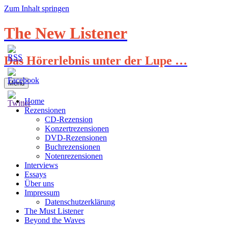
Zum Inhalt springen
The New Listener
Das Hörerlebnis unter der Lupe …
Menü
Home
Rezensionen
CD-Rezension
Konzertrezensionen
DVD-Rezensionen
Buchrezensionen
Notenrezensionen
Interviews
Essays
Über uns
Impressum
Datenschutzerklärung
The Must Listener
Beyond the Waves