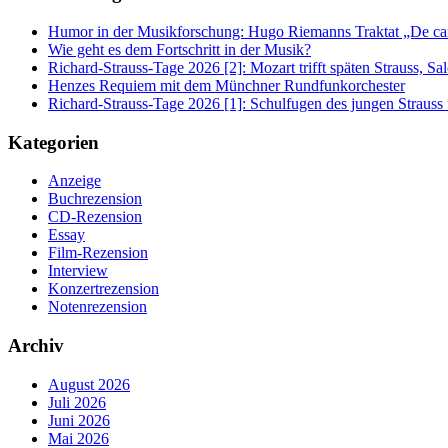
Humor in der Musikforschung: Hugo Riemanns Traktat „De cant
Wie geht es dem Fortschritt in der Musik?
Richard-Strauss-Tage 2026 [2]: Mozart trifft späten Strauss, 
Henzes Requiem mit dem Münchner Rundfunkorchester
Richard-Strauss-Tage 2026 [1]: Schulfugen des jungen Straus
Kategorien
Anzeige
Buchrezension
CD-Rezension
Essay
Film-Rezension
Interview
Konzertrezension
Notenrezension
Archiv
August 2026
Juli 2026
Juni 2026
Mai 2026