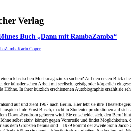
cher Verlag
la Höhnes Buch „Dann mit RambaZamba“
baZamba
Karin Coper
 einem klassischen Musikmagazin zu suchen? Auf den ersten Blick eher 
r künstlerischen Arbeit mit seelisch, geistig oder körperlich eingesc
sela Höhne. In ihrer kürzlich erschienenen Autobiographie erzählt sie
lsund auf und zieht 1967 nach Berlin. Hier lebt sie ihre Theaterbegei
chauspielschule Ernst Busch, macht in Studentenproduktionen auf sich
it dem Down-Syndrom geboren wird. Sie entscheidet sich, den Beruf hint
hne selbst aktiv, kämpft gegen Vorurteile und findet Möglichkeiten, 
Kinder aus dem Gröbsten heraus sind – 1979 kommt der zweite Sohn Jacob
e Gisela Höhne sie nennt – künstlerisch zu arbeiten. Sie beginnt mit Mo