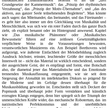
musikalischen Zusammenarbeit’ benennt er als die „drei
Grundgesetze der Kammermusik“: das „Prinzip der rhythmischen
Verzahnung“, das „Prinzip der Motiv-Übernahme“, und „das des
aktiven, aus ganzer Seele teilnehmenden Begleitens“. Man könnte
auch sagen: das Miteinander, das Ineinander, und das Füreinander –
es geht hier also immer um den Gleichklang von Musikalität und
Menschlichkeit, was sich wie ein roter Faden durch das ganze Buch
zieht, ob explizit benannt oder im Hintergrund anwesend. Kapitel
wie ‚Das musikalische Phänomen’ oder ‚Musikalisches
Bewusstsein’ führen auf eine zeitlosen Gesetzmäßigkeiten
verpflichtete Weise in die Voraussetzungen bewussten,
verantwortlichen Musizierens ein. Am Beispiel Beethovens wird
aufgezeigt, wie äußerste Einfachheit der Melodiebildung zugleich
Ausdruck höchster, reinster, leuchtender Größe der menschlichen
Innenwelt ist – nicht das Material ist wirklich entscheidend, sondern
der ausgerichtete Geist, der es empfängt und formt, eine Botschaft
also, die diametral jener das Materialistische und das Emotionale
trennenden Musikauffassung entgegentritt, wie sie seit dem
Siegeszug der Atonalität im intellektuellen Diskurs so prägend für
die Moderne und im Gefolge dessen überhaupt für die
Musikausbildung geworden ist. Entschieden stellt sich Deckert der
Popmusik und überhaupt jeder Form verstärkten und künstlich
erzeugten Klangs entgegen, denn hier spiegelt sich der Triumph der
unmenschlichen Kräfte wider, das mechanische Robotertum, das im
narzisstischen Perfektionismus und der unerbittlichen