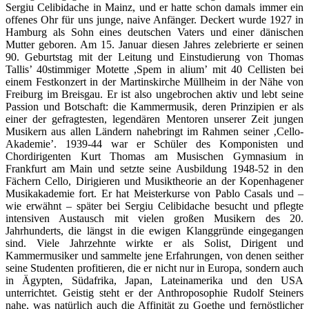
Sergiu Celibidache in Mainz, und er hatte schon damals immer ein
offenes Ohr für uns junge, naive Anfänger. Deckert wurde 1927 in
Hamburg als Sohn eines deutschen Vaters und einer dänischen
Mutter geboren. Am 15. Januar diesen Jahres zelebrierte er seinen
90. Geburtstag mit der Leitung und Einstudierung von Thomas
Tallis’ 40stimmiger Motette ,Spem in alium’ mit 40 Cellisten bei
einem Festkonzert in der Martinskirche Müllheim in der Nähe von
Freiburg im Breisgau. Er ist also ungebrochen aktiv und lebt seine
Passion und Botschaft: die Kammermusik, deren Prinzipien er als
einer der gefragtesten, legendären Mentoren unserer Zeit jungen
Musikern aus allen Ländern nahebringt im Rahmen seiner ‚Cello-
Akademie’. 1939-44 war er Schüler des Komponisten und
Chordirigenten Kurt Thomas am Musischen Gymnasium in
Frankfurt am Main und setzte seine Ausbildung 1948-52 in den
Fächern Cello, Dirigieren und Musiktheorie an der Kopenhagener
Musikakademie fort. Er hat Meisterkurse von Pablo Casals und –
wie erwähnt – später bei Sergiu Celibidache besucht und pflegte
intensiven Austausch mit vielen großen Musikern des 20.
Jahrhunderts, die längst in die ewigen Klanggründe eingegangen
sind. Viele Jahrzehnte wirkte er als Solist, Dirigent und
Kammermusiker und sammelte jene Erfahrungen, von denen seither
seine Studenten profitieren, die er nicht nur in Europa, sondern auch
in Ägypten, Südafrika, Japan, Lateinamerika und den USA
unterrichtet. Geistig steht er der Anthroposophie Rudolf Steiners
nahe, was natürlich auch die Affinität zu Goethe und fernöstlicher