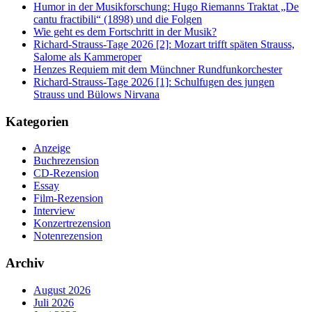
Humor in der Musikforschung: Hugo Riemanns Traktat „De
cantu fractibili“ (1898) und die Folgen
Wie geht es dem Fortschritt in der Musik?
Richard-Strauss-Tage 2026 [2]: Mozart trifft späten Strauss,
Salome als Kammeroper
Henzes Requiem mit dem Münchner Rundfunkorchester
Richard-Strauss-Tage 2026 [1]: Schulfugen des jungen
Strauss und Bülows Nirvana
Kategorien
Anzeige
Buchrezension
CD-Rezension
Essay
Film-Rezension
Interview
Konzertrezension
Notenrezension
Archiv
August 2026
Juli 2026