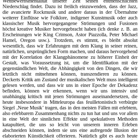
Wettbewerbsmentalität unserer Zeit seinen entmenschlichten
Niederschlag findet. Dazu ist freilich einzuwenden, dass der Jazz,
die avancierte Rockmusik und andere daraus in der Übernahme
weiterer Einflüsse wie Folklore, indigener Kunstmusik oder auch
klassischer Musik hervorgegangene Strömungen und Fusionen
höchst kreative Musiker hervorgebracht haben (ich denke z. B. an
Erscheinungen wie King Crimson, Astor Piazzolla, Peter Michael
Hamel, Oregon usw.). Trotzdem, es stimmt, es bleibt absolut
wesentlich, dass wir Erfahrungen mit dem Klang in seiner reinen,
natürlichen, ursprünglichen Form machen, und daraus hervorgehend
mit der Korrelation der Klangphänomene zu höherer Einheit der
Gestalt, was Voraussetzung ist, um die Identifikation mit der
gegenständlichen Welt, die Abhängigkeit von den Dingen, die wir
letztlich nicht mitnehmen können, transzendieren zu können.
Deckerts Kritik am Zustand der musikalischen Welt muss intelligent
gelesen werden, und dass wir uns in einer Epoche der Dekadenz
befinden, können wir erkennen, wenn wir uns intensiv und
unabhängig kritisch mit jenen Strömungen auseinandersetzen, die
heute insbesondere in Mitteleuropa das feuilletonistisch verbürgte
Siegel ‚Neue Musik’ tragen, das in den meisten Fällen mit erlebtem,
also erlebbarem Zusammenhang nichts zu tun hat und uns vor allem
in eine Welt der sinnlichen Effekte und spekulativen Methoden
katapultiert, die uns so leicht von unserem inneren Erleben
abschneiden können, indem sie uns eine aufregende Illusion der
elaborierten Künstlichkeit offerieren. Natürlich gibt es auch heute