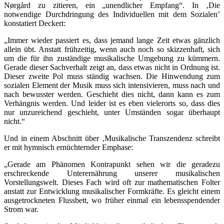
Nørgård zu zitieren, ein „unendlicher Empfang“. In ‚Die
notwendige Durchdringung des Individuellen mit dem Sozialen’
konstatiert Deckert:
„Immer wieder passiert es, dass jemand lange Zeit etwas gänzlich
allein übt. Anstatt frühzeitig, wenn auch noch so skizzenhaft, sich
um die für ihn zuständige musikalische Umgebung zu kümmern.
Gerade dieser Sachverhalt zeigt an, dass etwas nicht in Ordnung ist.
Dieser zweite Pol muss ständig wachsen. Die Hinwendung zum
sozialen Element der Musik muss sich intensivieren, muss nach und
nach bewusster werden. Geschieht dies nicht, dann kann es zum
Verhängnis werden. Und leider ist es eben vielerorts so, dass dies
nur unzureichend geschieht, unter Umständen sogar überhaupt
nicht.“
Und in einem Abschnitt über ‚Musikalische Transzendenz schreibt
er mit hymnisch ernüchternder Emphase:
„Gerade am Phänomen Kontrapunkt sehen wir die geradezu
erschreckende Unterernährung unserer musikalischen
Vorstellungswelt. Dieses Fach wird oft zur mathematischen Folter
anstatt zur Entwicklung musikalischer Formkräfte. Es gleicht einem
ausgetrockneten Flussbett, wo früher einmal ein lebensspendender
Strom war.