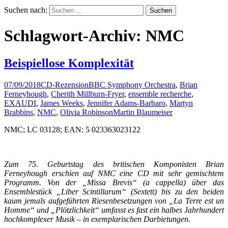
Suchen nach:
Schlagwort-Archiv: NMC
Beispiellose Komplexität
07/09/2018
CD-Rezension
BBC Symphony Orchestra
,
Brian
Ferneyhough
,
Cherith Millburn-Fryer
,
ensemble recherche
,
EXAUDI
,
James Weeks
,
Jennifer Adams-Barbaro
,
Martyn
Brabbins
,
NMC
,
Olivia Robinson
Martin Blaumeiser
NMC; LC 03128; EAN: 5 023363023122
Zum 75. Geburtstag des britischen Komponisten Brian
Ferneyhough erschien auf NMC eine CD mit sehr gemischtem
Programm. Von der „Missa Brevis“ (a cappella) über das
Ensemblestück „Liber Scintillarum“ (Sextett) bis zu den beiden
kaum jemals aufgeführten Riesenbesetzungen von „La Terre est un
Homme“ und „Plötzlichkeit“ umfasst es fast ein halbes Jahrhundert
hochkomplexer Musik – in exemplarischen Darbietungen.