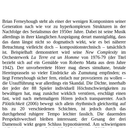
Brian Ferneyhough steht als einer der wenigen Komponisten seiner
Generation nach wie vor zu hyperkomplexen Strukturen in der
Nachfolge des Serialismus der 1950er Jahre. Dabei ist seine Musik
allerdings in ihrer klanglichen Ausprägung derart mannigfaltig, dass
das dann längst nicht so dogmatisch wirkt, wie es bei näherer
Betrachtung vielleicht doch – kompositionstechnisch – tatsächlich
ist. Beispielhaft demonstriert wird seine
New Complexity
im
Orchesterwerk
La Terre est un Homme
von 1976-79 (der Titel
bezieht sich auf ein Gemälde von Roberto Matta aus dem Jahre
1942). Der unvorbereitete Hörer mag dieses simultane, brutale
Hereinprasseln so vieler Eindrücke als Zumutung empfinden; es
liegt Ferneyhough sicher fern, einfach nur provozieren zu wollen –
die Uraufführung war allerdings ein Skandal. Die Dichte, innerhalb
der jeder der 88 Spieler individuell Höchstschwierigkeiten zu
bewältigen hat, mag zunächst wirklich verstören, erschlägt einen
fast, wird nach mehrmaligem Hören jedoch transparenter. Auch
Plötzlichkeit
(2006) bewegt sich allein rhythmisch gleichzeitig auf
bis zu 20 verschiedenen Schichten, ist jedoch durch das
durchgehend ruhigere Tempo leichter fasslich. Die dauernden
Perspektivwechsel bleiben interessant; der Gesang der drei
Damensoli wirkt gegen Schluss hypnotisierend. Am schwierigsten