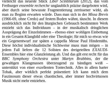
vielleicht das neueste Stück
Liber Scintillarum
(2012), das vom
Freiburger
ensemble recherche
unglaublich präzise dargeboten wird,
aber durch seine bewusste Fragmentierung zerrissener wirkt, als
man zu Beginn erwarten würde. Dass man sich in der
Missa Brevis
(1966-69, ohne Credo) auf festem Boden wähnt, täuscht. In diesem
ausdrücklich nicht für den liturgischen Gebrauch bestimmten Werk
entzieht sich das Individuum – in der musikalisch dringlichen
Ausprägung der Einzelstimmen – ebenso einer wohligen Einbettung
in ein Gesamt-Klangbild oder eine Theologie; für mich so etwas wie
ein Gegenentwurf zur späten a cappella Messe Paul Hindemiths.
Diese höchst individualistische Sichtweise muss man mögen – in
jedem Fall liefern die 12 Solisten des dreigeteilten
EXAUDI
-
Ensembles hier eine Glanzleistung ab. Und das gilt erst recht für das
BBC Symphony Orchestra
unter
Martyn Brabbins
, der die
gewaltigen Klangmassen überzeugend zu bändigen weiß –
unterstützt von einer exzellenten Tontechnik. Alles in allem harter
Tobak, aber wirklich perfekt präsentiert: Ich kann mich dem
Faszinosum dieser etwas chaotischen, aber immer hochvirtuosen
Musik nicht mehr entziehen.