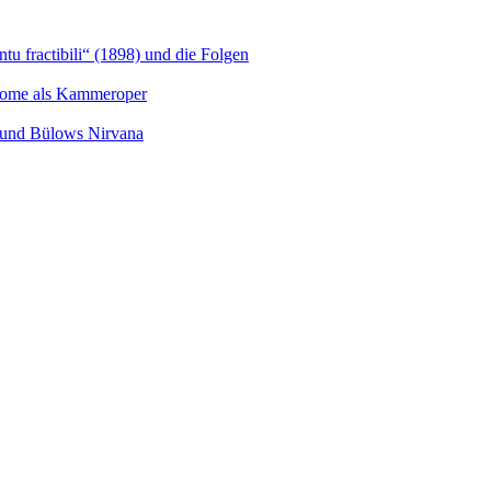
u fractibili“ (1898) und die Folgen
Salome als Kammeroper
s und Bülows Nirvana