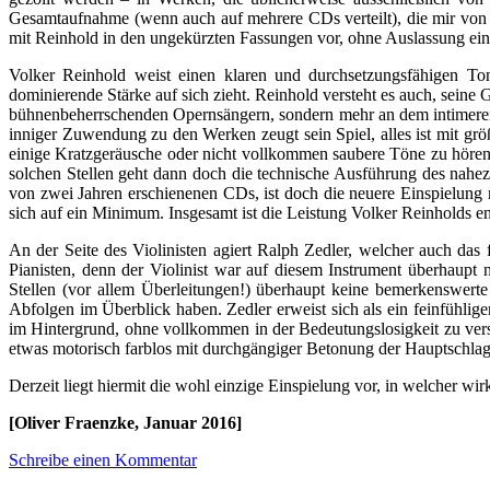
Gesamtaufnahme (wenn auch auf mehrere CDs verteilt), die mir von d
mit Reinhold in den ungekürzten Fassungen vor, ohne Auslassung ei
Volker Reinhold weist einen klaren und durchsetzungsfähigen Ton
dominierende Stärke auf sich zieht. Reinhold versteht es auch, seine 
bühnenbeherrschenden Opernsängern, sondern mehr an dem intimeren
inniger Zuwendung zu den Werken zeugt sein Spiel, alles ist mit g
einige Kratzgeräusche oder nicht vollkommen saubere Töne zu hören 
solchen Stellen geht dann doch die technische Ausführung des nah
von zwei Jahren erschienenen CDs, ist doch die neuere Einspielung 
sich auf ein Minimum. Insgesamt ist die Leistung Volker Reinholds en
An der Seite des Violinisten agiert Ralph Zedler, welcher auch das 
Pianisten, denn der Violinist war auf diesem Instrument überhaupt 
Stellen (vor allem Überleitungen!) überhaupt keine bemerkenswerte 
Abfolgen im Überblick haben. Zedler erweist sich als ein feinfühlige
im Hintergrund, ohne vollkommen in der Bedeutungslosigkeit zu vers
etwas motorisch farblos mit durchgängiger Betonung der Hauptschlagz
Derzeit liegt hiermit die wohl einzige Einspielung vor, in welcher w
[Oliver Fraenzke, Januar 2016]
Schreibe einen Kommentar