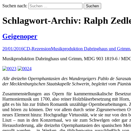
Suchen nach:
Schlagwort-Archiv: Ralph Zedl
Geigenoper
20/01/2016
CD-Rezension
Musikproduktion Dabringhaus und Grimm
Musikproduktion Dabringhaus und Grimm, MDG 903 1819-6 / MDG 
Alle dreizehn Opernphantasien des Wundergeigers Pablo de Sarasate
der Mecklenburgischen Staatskapelle Schwerin, begleitet vom Pianist
Zusammenstellungen aus Opern für kammermusikalische Besetzu
Harmoniemusik um 1700, also reiner Holzbläserbesetzung mit Horn, 
gibt es bis hin zur frühen Romantik unzählige Opernbearbeitungen. 
und hören zu können. Der vor allem durch seine Zigeunerweisen Op
neues Element hinzu: Hochgradige Virtuosität, wie sie nur von den
Liszt – nun in den Konzertsaal, wo sie zum Schwelgen oder gar z
Herausforderung, alle dreizehn Opernphantasien des spanischen Mei
gezollt werden – in Werken, die üblicherweise ausschließlich von