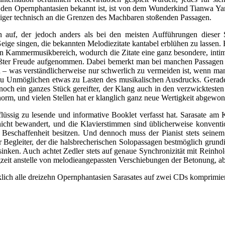
en Opernphantasien bekannt ist, ist von dem Wunderkind Tianwa Yang,
niger technisch an die Grenzen des Machbaren stoßenden Passagen.
 auf, der jedoch anders als bei den meisten Aufführungen dieser 
Geige singen, die bekannten Melodiezitate kantabel erblühen zu lassen. 
 Kammermusikbereich, wodurch die Zitate eine ganz besondere, intim
rößter Freude aufgenommen. Dabei bemerkt man bei manchen Passagen 
– was verständlicherweise nur schwerlich zu vermeiden ist, wenn man 
ezu Unmöglichen etwas zu Lasten des musikalischen Ausdrucks. Gerad
noch ein ganzes Stück gereifter, der Klang auch in den verzwickteste
orm, und vielen Stellen hat er klanglich ganz neue Wertigkeit abgewonn
flüssig zu lesende und informative Booklet verfasst hat. Sarasate am 
nicht bewandert, und die Klavierstimmen sind üblicherweise konventi
Beschaffenheit besitzen. Und dennoch muss der Pianist stets seinem 
r Begleiter, der die halsbrecherischen Solopassagen bestmöglich grundi
inken. Auch achtet Zedler stets auf genaue Synchronizität mit Reinh
eit anstelle von melodieangepassten Verschiebungen der Betonung, aber
irklich alle dreizehn Opernphantasien Sarasates auf zwei CDs komprimie