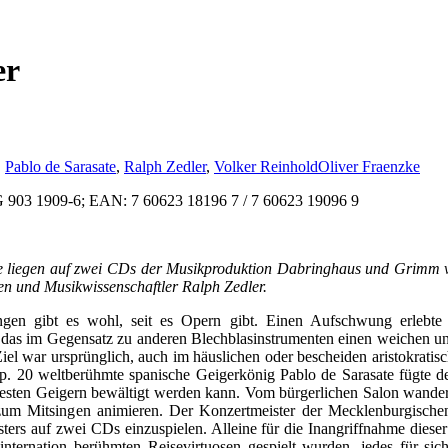
er
,
Pablo de Sarasate
,
Ralph Zedler
,
Volker Reinhold
Oliver Fraenzke
903 1909-6; EAN: 7 60623 18196 7 / 7 60623 19096 9
 liegen auf zwei CDs der Musikproduktion Dabringhaus und Grimm vor
en und Musikwissenschaftler Ralph Zedler.
ngen gibt es wohl, seit es Opern gibt. Einen Aufschwung erlebt
das im Gegensatz zu anderen Blechblasinstrumenten einen weichen un
Ziel war ursprünglich, auch im häuslichen oder bescheiden aristokrat
. 20 weltberühmte spanische Geigerkönig Pablo de Sarasate fügte de
 besten Geigern bewältigt werden kann. Vom bürgerlichen Salon wande
um Mitsingen animieren. Der Konzertmeister der Mecklenburgischen S
sters auf zwei CDs einzuspielen. Alleine für die Inangriffnahme dies
 internation berühmten Reisevirtuosen gespielt wurden, jedes für s