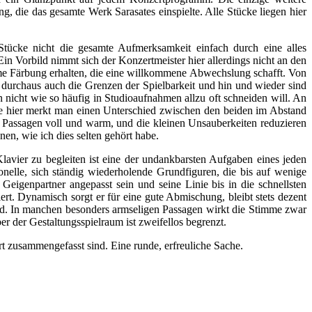
 die das gesamte Werk Sarasates einspielte. Alle Stücke liegen hier
Stücke nicht die gesamte Aufmerksamkeit einfach durch eine alles
Ein Vorbild nimmt sich der Konzertmeister hier allerdings nicht an den
e Färbung erhalten, die eine willkommene Abwechslung schafft. Von
durchaus auch die Grenzen der Spielbarkeit und hin und wieder sind
nicht wie so häufig in Studioaufnahmen allzu oft schneiden will. An
e hier merkt man einen Unterschied zwischen den beiden im Abstand
n Passagen voll und warm, und die kleinen Unsauberkeiten reduzieren
en, wie ich dies selten gehört habe.
Klavier zu begleiten ist eine der undankbarsten Aufgaben eines jeden
onelle, sich ständig wiederholende Grundfiguren, die bis auf wenige
Geigenpartner angepasst sein und seine Linie bis in die schnellsten
ert. Dynamisch sorgt er für eine gute Abmischung, bleibt stets dezent
old. In manchen besonders armseligen Passagen wirkt die Stimme zwar
 der Gestaltungsspielraum ist zweifellos begrenzt.
rt zusammengefasst sind. Eine runde, erfreuliche Sache.