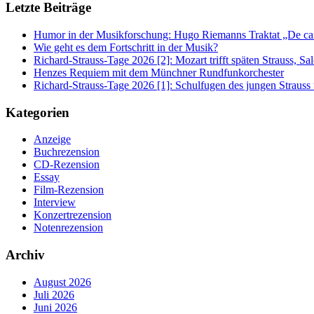
Letzte Beiträge
Humor in der Musikforschung: Hugo Riemanns Traktat „De cant
Wie geht es dem Fortschritt in der Musik?
Richard-Strauss-Tage 2026 [2]: Mozart trifft späten Strauss, 
Henzes Requiem mit dem Münchner Rundfunkorchester
Richard-Strauss-Tage 2026 [1]: Schulfugen des jungen Straus
Kategorien
Anzeige
Buchrezension
CD-Rezension
Essay
Film-Rezension
Interview
Konzertrezension
Notenrezension
Archiv
August 2026
Juli 2026
Juni 2026