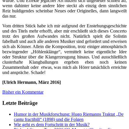
würde. Und Effekte jeglicher Art nützen sich ungeheuer schnell ab,
wenn dahinter keine andere Idee steckt als einzig dem sinnlichen
Reiz huldigendes scheinbar Neues oder Originelles, dann langweilt
das nur.
Vom dritten Stück habe ich mir aufgrund der Enstehungsgeschichte
und des Titels mehr erhofft, aber mir erschließt sich dieses Concerto
trotz des großen Aufwandes nicht. Natürlich spielt die Solistin
fabelhaft und auch alle anderen Musiker sind gefordert und erweisen
sich als Könner. Allein die Komposition, trotz einiger atmosphärisch
bezwingender „Höhlenklänge“, vermittelt keine eigentliche Idee
oder Struktur über die Klangerzeugung hinaus. Und ausschließlich
clusterhafte Klangballungen ergeben eben noch keinen
Zusammenhalt oder etwas, was mich als Hörer tatsächlich erreichte
und anspräche. Schade!
[Ulrich Hermann, März 2016]
Bisher ein Kommentar
Letzte Beiträge
Humor in der Musikforschung: Hugo Riemanns Traktat „De
cantu fractibili“ (1898) und die Folgen
Wie geht es dem Fortschritt in der Musik?