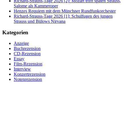
Richard-Strauss-Tage 2026 [2]: Mozart trifft späten Strauss,
Salome als Kammeroper
Henzes Requiem mit dem Münchner Rundfunkorchester
Richard-Strauss-Tage 2026 [1]: Schulfugen des jungen
Strauss und Bülows Nirvana
Kategorien
Anzeige
Buchrezension
CD-Rezension
Essay
Film-Rezension
Interview
Konzertrezension
Notenrezension