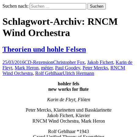
Suchen nach:
Schlagwort-Archiv: RNCM
Wind Orchestra
Theorien und hohle Felsen
25/03/2016
CD-Rezension
Christopher Fox
,
Jakob Fichert
,
Karin de
Fleyt
,
Mark Heron
,
métier
,
Paul Goodey
,
Peter Mercks
,
RNCM
Wind Orchestra
,
Rolf Gehlhaar
Ulrich Hermann
hohler fels
new works for flute
Karin de Fleyt, Flöten
Peter Mercks, Klarinetten und Bassklarinette
Jakob Fichert, Klavier
RNCM Wind Orchestra, Mark Heron
Rolf Gehlhaar *1943
Grand Unified Theory of Everything