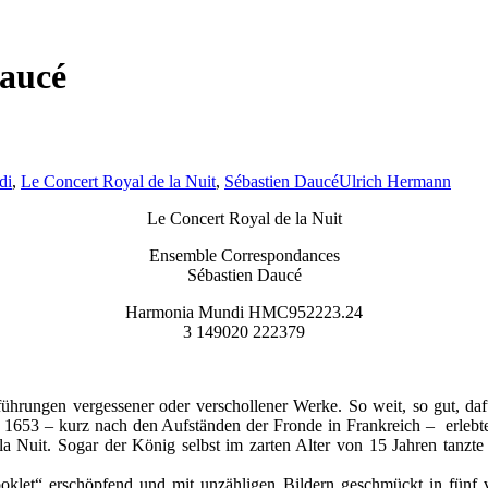
Daucé
di
,
Le Concert Royal de la Nuit
,
Sébastien Daucé
Ulrich Hermann
Le Concert Royal de la Nuit
Ensemble Correspondances
Sébastien Daucé
Harmonia Mundi HMC952223.24
3 149020 222379
ungen vergessener oder verschollener Werke. So weit, so gut, dafür
uar 1653 – kurz nach den Aufständen der Fronde in Frankreich – erlebt
 Nuit. Sogar der König selbst im zarten Alter von 15 Jahren tanzte 
Booklet“ erschöpfend und mit unzähligen Bildern geschmückt in fünf