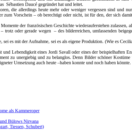
 Sébastien Daucé gegründet hat und leitet.
ren, die allerdings heute mehr oder weniger vergessen sind und nur 
r zum Vorschein – ob berechtigt oder nicht, ist für den, der sich damit
Momente der französischen Geschichte wiederauferstehen zulassen, al
s – trotz oder gerade wegen – des bilderreichen, umfassenden beigeg
 sei es mit der Aufnahme, sei es als eigene Produktion. (Wie es Cecili
ät und Lebendigkeit eines Jordi Savall oder eines der beispielhaften E
ument zu unergiebig und zu belanglos. Denn Bilder schöner Kostüme 
geeigneter Umsetzung auch heute –haben konnte und noch haben könnte.
Salome als Kammeroper
s und Bülows Nirvana
zart, Tiessen, Schubert)