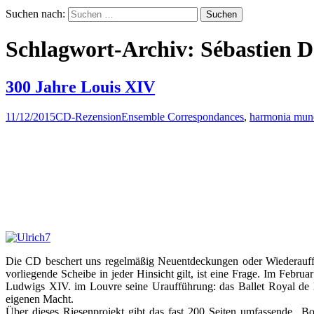
Suchen nach:
Schlagwort-Archiv: Sébastien 
300 Jahre Louis XIV
11/12/2015
CD-Rezension
Ensemble Correspondances
,
harmonia mun
Die CD beschert uns regelmäßig Neuentdeckungen oder Wiederaufführ
vorliegende Scheibe in jeder Hinsicht gilt, ist eine Frage. Im Febr
Ludwigs XIV. im Louvre seine Uraufführung: das Ballet Royal de la
eigenen Macht.
Über dieses Riesenprojekt gibt das fast 200 Seiten umfassende „