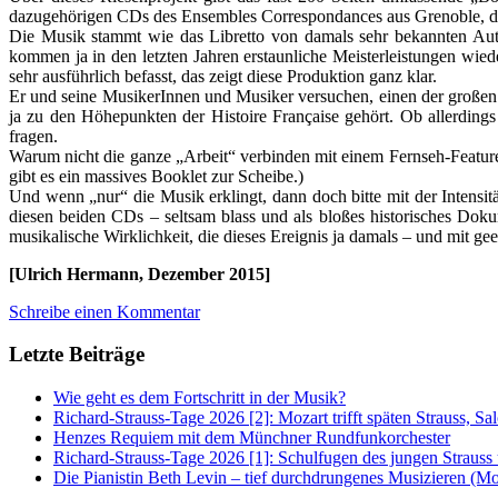
dazugehörigen CDs des Ensembles Correspondances aus Grenoble, das
Die Musik stammt wie das Libretto von damals sehr bekannten Auto
kommen ja in den letzten Jahren erstaunliche Meisterleistungen wiede
sehr ausführlich befasst, das zeigt diese Produktion ganz klar.
Er und seine MusikerInnen und Musiker versuchen, einen der großen 
ja zu den Höhepunkten der Histoire Française gehört. Ob allerding
fragen.
Warum nicht die ganze „Arbeit“ verbinden mit einem Fernseh-Feature,
gibt es ein massives Booklet zur Scheibe.)
Und wenn „nur“ die Musik erklingt, dann doch bitte mit der Intensit
diesen beiden CDs – seltsam blass und als bloßes historisches Dok
musikalische Wirklichkeit, die dieses Ereignis ja damals – und mit 
[Ulrich Hermann, Dezember 2015]
Schreibe einen Kommentar
Letzte Beiträge
Wie geht es dem Fortschritt in der Musik?
Richard-Strauss-Tage 2026 [2]: Mozart trifft späten Strauss, 
Henzes Requiem mit dem Münchner Rundfunkorchester
Richard-Strauss-Tage 2026 [1]: Schulfugen des jungen Straus
Die Pianistin Beth Levin – tief durchdrungenes Musizieren (Mo