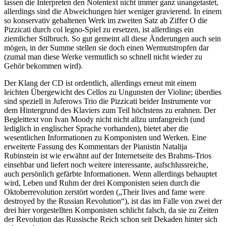
lassen die Interpreten den Notentext nicht immer ganz unangetastet,
allerdings sind die Abweichungen hier weniger gravierend. In einem
so konservativ gehaltenen Werk im zweiten Satz ab Ziffer O die
Pizzicati durch col legno-Spiel zu ersetzen, ist allerdings ein
ziemlicher Stilbruch. So gut gemeint all diese Änderungen auch sein
mögen, in der Summe stellen sie doch einen Wermutstropfen dar
(zumal man diese Werke vermutlich so schnell nicht wieder zu
Gehör bekommen wird).
Der Klang der CD ist ordentlich, allerdings erneut mit einem
leichten Übergewicht des Cellos zu Ungunsten der Violine; überdies
sind speziell in Juferows Trio die Pizzicati beider Instrumente vor
dem Hintergrund des Klaviers zum Teil höchstens zu erahnen. Der
Begleittext von Ivan Moody nicht nicht allzu umfangreich (und
lediglich in englischer Sprache vorhanden), bietet aber die
wesentlichen Informationen zu Komponisten und Werken. Eine
erweiterte Fassung des Kommentars der Pianistin Natalija
Rubinstein ist wie erwähnt auf der Internetseite des Brahms-Trios
einsehbar und liefert noch weitere interessante, aufschlussreiche,
auch persönlich gefärbte Informationen. Wenn allerdings behauptet
wird, Leben und Ruhm der drei Komponisten seien durch die
Oktoberrevolution zerstört worden („Their lives and fame were
destroyed by the Russian Revolution“), ist das im Falle von zwei der
drei hier vorgestellten Komponisten schlicht falsch, da sie zu Zeiten
der Revolution das Russische Reich schon seit Dekaden hinter sich