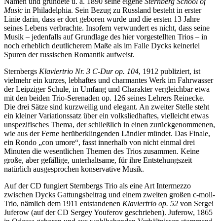
Namen und gründete u. a. 1890 seine eigene
Sternberg School of
Music
in Philadelphia. Sein Bezug zu Russland besteht in erster
Linie darin, dass er dort geboren wurde und die ersten 13 Jahre
seines Lebens verbrachte. Insofern verwundert es nicht, dass seine
Musik – jedenfalls auf Grundlage des hier vorgestellten Trios – in
noch erheblich deutlicherem Maße als im Falle Dycks keinerlei
Spuren der russischen Romantik aufweist.
Sternbergs
Klaviertrio Nr. 3 C-Dur op. 104
, 1912 publiziert, ist
vielmehr ein kurzes, lebhaftes und charmantes Werk im Fahrwasser
der Leipziger Schule, in Umfang und Charakter vergleichbar etwa
mit den beiden Trio-Serenaden op. 126 seines Lehrers Reinecke.
Die drei Sätze sind kurzweilig und elegant. An zweiter Stelle steht
ein kleiner Variationssatz über ein volksliedhaftes, vielleicht etwas
unspezifisches Thema, der schließlich in einen zurückgenommenen,
wie aus der Ferne herüberklingenden Ländler mündet. Das Finale,
ein Rondo „con umore“, fasst innerhalb von nicht einmal drei
Minuten die wesentlichen Themen des Trios zusammen. Keine
große, aber gefällige, unterhaltsame, für ihre Entstehungszeit
natürlich ausgesprochen konservative Musik.
Auf der CD fungiert Sternbergs Trio als eine Art Intermezzo
zwischen Dycks Gattungsbeitrag und einem zweiten großen c-moll-
Trio, nämlich dem 1911 entstandenen
Klaviertrio op. 52
von Sergei
Juferow (auf der CD Sergey Youferov geschrieben). Juferow, 1865