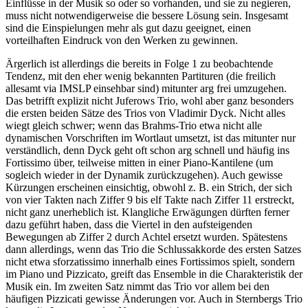
Einflüsse in der Musik so oder so vorhanden, und sie zu negieren,
muss nicht notwendigerweise die bessere Lösung sein. Insgesamt
sind die Einspielungen mehr als gut dazu geeignet, einen
vorteilhaften Eindruck von den Werken zu gewinnen.
Ärgerlich ist allerdings die bereits in Folge 1 zu beobachtende
Tendenz, mit den eher wenig bekannten Partituren (die freilich
allesamt via IMSLP einsehbar sind) mitunter arg frei umzugehen.
Das betrifft explizit nicht Juferows Trio, wohl aber ganz besonders
die ersten beiden Sätze des Trios von Vladimir Dyck. Nicht alles
wiegt gleich schwer; wenn das Brahms-Trio etwa nicht alle
dynamischen Vorschriften im Wortlaut umsetzt, ist das mitunter nur
verständlich, denn Dyck geht oft schon arg schnell und häufig ins
Fortissimo über, teilweise mitten in einer Piano-Kantilene (um
sogleich wieder in der Dynamik zurückzugehen). Auch gewisse
Kürzungen erscheinen einsichtig, obwohl z. B. ein Strich, der sich
von vier Takten nach Ziffer 9 bis elf Takte nach Ziffer 11 erstreckt,
nicht ganz unerheblich ist. Klangliche Erwägungen dürften ferner
dazu geführt haben, dass die Viertel in den aufsteigenden
Bewegungen ab Ziffer 2 durch Achtel ersetzt wurden. Spätestens
dann allerdings, wenn das Trio die Schlussakkorde des ersten Satzes
nicht etwa sforzatissimo innerhalb eines Fortissimos spielt, sondern
im Piano und Pizzicato, greift das Ensemble in die Charakteristik der
Musik ein. Im zweiten Satz nimmt das Trio vor allem bei den
häufigen Pizzicati gewisse Änderungen vor. Auch in Sternbergs Trio