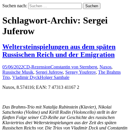
Suchen nach:
Schlagwort-Archiv: Sergei
Juferow
Weltersteinspielungen aus dem späten
Russischen Reich und der Emigration
05/06/2022
CD-Rezension
Constantin von Sternberg
,
Naxos
,
Russische Musik
,
Sergei Juferow
,
Sergey Youferov
,
The Brahms
Trio
,
Vladimir Dyck
Holger Sambale
Naxos, 8.574116; EAN: 7 47313 41167 2
Das Brahms-Trio mit Natalija Rubinstein (Klavier), Nikolai
Satschenko (Violine) und Kirill Rodin (Violoncello) stellt in der
fünften Folge seiner CD-Reihe zur Geschichte des russischen
Klaviertrios drei Weltersteinspielungen aus der Zeit des späten
Russischen Reichs vor.
Die Trios von Vladimir Dyck und Constantin