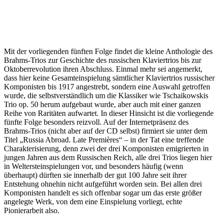
Mit der vorliegenden fünften Folge findet die kleine Anthologie des
Brahms-Trios zur Geschichte des russischen Klaviertrios bis zur
Oktoberrevolution ihren Abschluss. Einmal mehr sei angemerkt,
dass hier keine Gesamteinspielung sämtlicher Klaviertrios russischer
Komponisten bis 1917 angestrebt, sondern eine Auswahl getroffen
wurde, die selbstverständlich um die Klassiker wie Tschaikowskis
Trio op. 50 herum aufgebaut wurde, aber auch mit einer ganzen
Reihe von Raritäten aufwartet. In dieser Hinsicht ist die vorliegende
fünfte Folge besonders reizvoll. Auf der Internetpräsenz des
Brahms-Trios (nicht aber auf der CD selbst) firmiert sie unter dem
Titel „Russia Abroad. Late Premières“ – in der Tat eine treffende
Charakterisierung, denn zwei der drei Komponisten emigrierten in
jungen Jahren aus dem Russischen Reich, alle drei Trios liegen hier
in Weltersteinspielungen vor, und besonders häufig (wenn
überhaupt) dürften sie innerhalb der gut 100 Jahre seit ihrer
Entstehung ohnehin nicht aufgeführt worden sein. Bei allen drei
Komponisten handelt es sich offenbar sogar um das erste größer
angelegte Werk, von dem eine Einspielung vorliegt, echte
Pionierarbeit also.