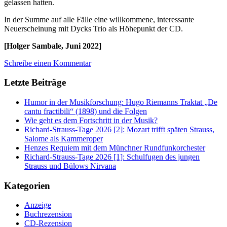
gelassen hatten.
In der Summe auf alle Fälle eine willkommene, interessante
Neuerscheinung mit Dycks Trio als Höhepunkt der CD.
[Holger Sambale, Juni 2022]
Schreibe einen Kommentar
Letzte Beiträge
Humor in der Musikforschung: Hugo Riemanns Traktat „De
cantu fractibili“ (1898) und die Folgen
Wie geht es dem Fortschritt in der Musik?
Richard-Strauss-Tage 2026 [2]: Mozart trifft späten Strauss,
Salome als Kammeroper
Henzes Requiem mit dem Münchner Rundfunkorchester
Richard-Strauss-Tage 2026 [1]: Schulfugen des jungen
Strauss und Bülows Nirvana
Kategorien
Anzeige
Buchrezension
CD-Rezension