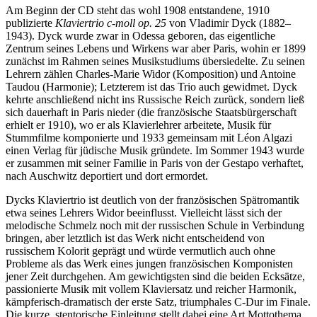
Am Beginn der CD steht das wohl 1908 entstandene, 1910
publizierte
Klaviertrio c-moll op. 25
von Vladimir Dyck (1882–
1943). Dyck wurde zwar in Odessa geboren, das eigentliche
Zentrum seines Lebens und Wirkens war aber Paris, wohin er 1899
zunächst im Rahmen seines Musikstudiums übersiedelte. Zu seinen
Lehrern zählen Charles-Marie Widor (Komposition) und Antoine
Taudou (Harmonie); Letzterem ist das Trio auch gewidmet. Dyck
kehrte anschließend nicht ins Russische Reich zurück, sondern ließ
sich dauerhaft in Paris nieder (die französische Staatsbürgerschaft
erhielt er 1910), wo er als Klavierlehrer arbeitete, Musik für
Stummfilme komponierte und 1933 gemeinsam mit Léon Algazi
einen Verlag für jüdische Musik gründete. Im Sommer 1943 wurde
er zusammen mit seiner Familie in Paris von der Gestapo verhaftet,
nach Auschwitz deportiert und dort ermordet.
Dycks Klaviertrio ist deutlich von der französischen Spätromantik
etwa seines Lehrers Widor beeinflusst. Vielleicht lässt sich der
melodische Schmelz noch mit der russischen Schule in Verbindung
bringen, aber letztlich ist das Werk nicht entscheidend von
russischem Kolorit geprägt und würde vermutlich auch ohne
Probleme als das Werk eines jungen französischen Komponisten
jener Zeit durchgehen. Am gewichtigsten sind die beiden Ecksätze,
passionierte Musik mit vollem Klaviersatz und reicher Harmonik,
kämpferisch-dramatisch der erste Satz, triumphales C-Dur im Finale.
Die kurze, stentorische Einleitung stellt dabei eine Art Mottothema