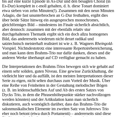
bis auf eine kurze Episode in As-Dur und den besagten Choral (in
Es-Dur) komplett in c-moll gehalten, d. h. diese Tonart dominiert
etwa sieben von zehn Minuten(!). Zusammen mit den neun Minuten
Adagio, die fast ununterbrochen an G-Dur festhalten, ergibt dies
über beide Sätze hinweg ein ausgesprochen monochromes,
gleichförmiges Bild – mindestens im Finale sicherlich absichtlich,
aber dennoch: zusammen mit der ebenfalls relativ stur
durchgehaltenen Thematik ergibt sich ein doch allzu homogenes
Bild, das andererseits wiederum nicht derart radikal und
satztechnisch meisterhaft realisiert ist wie z. B. Wagners
Rheingold
-
Vorspiel. Nichtsdestotrotz eine interessante Repertoirebereicherung,
und man kann dem Brahms-Trio nur dafür danken, dieses und die
anderen Werke überhaupt auf CD verfügbar gemacht zu haben.
Die Interpretationen des Brahms-Trios bewegen sich wie gehabt auf
einem sehr soliden, guten Niveau. Eine gewisse Zurückhaltung, die
vielleicht hier und da auffällt, ist den meisten Interpretationen dieser
Serie zu eigen, nicht selten durchaus zum Vorteil der Musik. Über
eine Reihe von Feinheiten in der Gestaltung melodischer Bögen
(z. B. im leidenschaftlichen Auf und Ab des ersten Satzes von
Dycks Trio, in dem die Phrasenhöhepunkte stärker nachvollzogen
werden könnten) und der Artikulation kann man sicherlich
diskutieren, auch womöglich darüber, dass das Brahms-Trio die
salonmusikalischen Elemente im zweiten Satz von Juferows Trio
eher noch betont (etwa durch Portamenti) – andererseits sind diese