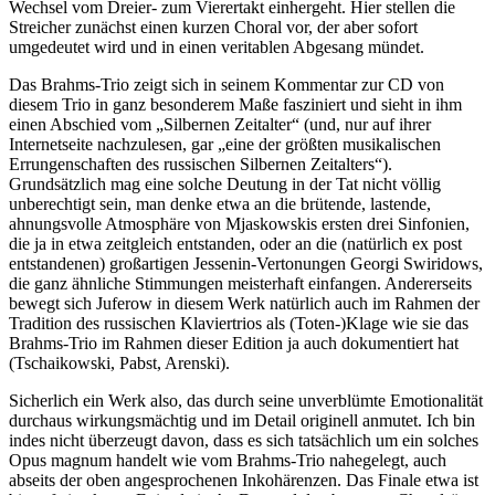
Wechsel vom Dreier- zum Vierertakt einhergeht. Hier stellen die
Streicher zunächst einen kurzen Choral vor, der aber sofort
umgedeutet wird und in einen veritablen Abgesang mündet.
Das Brahms-Trio zeigt sich in seinem Kommentar zur CD von
diesem Trio in ganz besonderem Maße fasziniert und sieht in ihm
einen Abschied vom „Silbernen Zeitalter“ (und, nur auf ihrer
Internetseite nachzulesen, gar „eine der größten musikalischen
Errungenschaften des russischen Silbernen Zeitalters“).
Grundsätzlich mag eine solche Deutung in der Tat nicht völlig
unberechtigt sein, man denke etwa an die brütende, lastende,
ahnungsvolle Atmosphäre von Mjaskowskis ersten drei Sinfonien,
die ja in etwa zeitgleich entstanden, oder an die (natürlich ex post
entstandenen) großartigen Jessenin-Vertonungen Georgi Swiridows,
die ganz ähnliche Stimmungen meisterhaft einfangen. Andererseits
bewegt sich Juferow in diesem Werk natürlich auch im Rahmen der
Tradition des russischen Klaviertrios als (Toten-)Klage wie sie das
Brahms-Trio im Rahmen dieser Edition ja auch dokumentiert hat
(Tschaikowski, Pabst, Arenski).
Sicherlich ein Werk also, das durch seine unverblümte Emotionalität
durchaus wirkungsmächtig und im Detail originell anmutet. Ich bin
indes nicht überzeugt davon, dass es sich tatsächlich um ein solches
Opus magnum handelt wie vom Brahms-Trio nahegelegt, auch
abseits der oben angesprochenen Inkohärenzen. Das Finale etwa ist