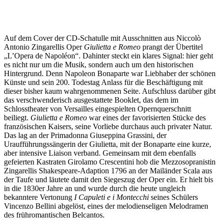
Auf dem Cover der CD-Schatulle mit Ausschnitten aus Niccolò
Antonio Zingarellis Oper
Giulietta e Romeo
prangt der Übertitel
„L’Opera de Napoléon“. Dahinter steckt ein klares Signal: hier geht
es nicht nur um die Musik, sondern auch um den historischen
Hintergrund. Denn Napoleon Bonaparte war Liebhaber der schönen
Künste und sein 200. Todestag Anlass für die Beschäftigung mit
dieser bisher kaum wahrgenommenen Seite. Aufschluss darüber gibt
das verschwenderisch ausgestattete Booklet, das dem im
Schlosstheater von Versailles eingespielten Opernquerschnitt
beiliegt.
Giulietta e Romeo
war eines der favorisierten Stücke des
französischen Kaisers, seine Vorliebe durchaus auch privater Natur.
Das lag an der Primadonna Giuseppina Grassini, der
Uraufführungssängerin der Giulietta, mit der Bonaparte eine kurze,
aber intensive Liaison verband. Gemeinsam mit dem ebenfalls
gefeierten Kastraten Girolamo Crescentini hob die Mezzosopranistin
Zingarellis Shakespeare-Adaption 1796 an der Mailänder Scala aus
der Taufe und läutete damit den Siegeszug der Oper ein. Er hielt bis
in die 1830er Jahre an und wurde durch die heute ungleich
bekanntere Vertonung
I Capuleti e i Montecchi
seines Schülers
Vincenzo Bellini abgelöst, eines der melodienseligen Melodramen
des frühromantischen Belcantos.