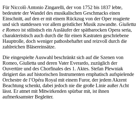
Für Niccolò Antonio Zingarelli, der von 1752 bis 1837 lebte,
bedeutete der Wandel des musikalischen Geschmacks einen
Einschnitt, auf den er mit einem Rückzug von der Oper reagierte
und sich stattdessen vor allem geistlicher Musik zuwandte.
Giulietta
e Romeo
ist stilistisch ein Ausläufer der spätbarocken Opera seria,
charakteristisch auch durch die für einen Kastraten geschriebene
Hauptrolle, doch weniger pathosbehaftet und reizvoll durch die
zahlreichen Bläsereinsätze.
Die eingespielte Auswahl beschränkt sich auf die Szenen von
Romeo, Giulietta und deren Vater Everardo, zuzüglich der
Ouvertüre und des Chorfinales des 1. Aktes. Stefan Plewniak
dirigiert das auf historischen Instrumenten emphatisch aufspielende
Orchestre de l’Opéra Royal mit einem Furor, der jedem Akzent
Beachtung schenkt, dabei jedoch nie die große Linie außer Acht
lässt. Er atmet mit Mitwirkenden spürbar mit, ist ihnen
aufmerksamster Begleiter.