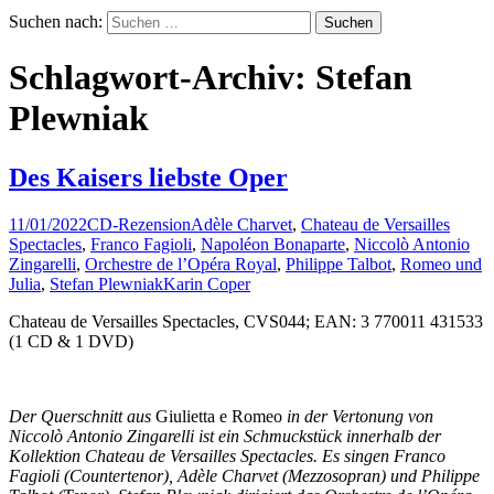
Suchen nach:
Schlagwort-Archiv: Stefan
Plewniak
Des Kaisers liebste Oper
11/01/2022
CD-Rezension
Adèle Charvet
,
Chateau de Versailles
Spectacles
,
Franco Fagioli
,
Napoléon Bonaparte
,
Niccolò Antonio
Zingarelli
,
Orchestre de l’Opéra Royal
,
Philippe Talbot
,
Romeo und
Julia
,
Stefan Plewniak
Karin Coper
Chateau de Versailles Spectacles, CVS044; EAN: 3 770011 431533
(1 CD & 1 DVD)
Der Querschnitt aus
Giulietta e Romeo
in der Vertonung von
Niccolò Antonio Zingarelli ist ein Schmuckstück innerhalb der
Kollektion Chateau de Versailles Spectacles. Es singen Franco
Fagioli (Countertenor), Adèle Charvet (Mezzosopran) und Philippe