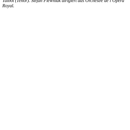
Talbot (Tenor). Stefan Plewniak dirigiert das Orchestre de l’Opéra
Royal.