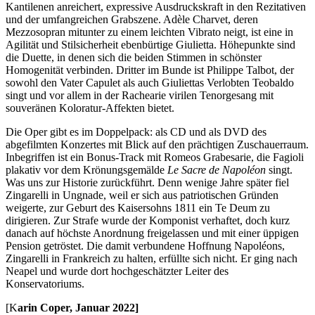
Kantilenen anreichert, expressive Ausdruckskraft in den Rezitativen
und der umfangreichen Grabszene. Adèle Charvet, deren
Mezzosopran mitunter zu einem leichten Vibrato neigt, ist eine in
Agilität und Stilsicherheit ebenbürtige Giulietta. Höhepunkte sind
die Duette, in denen sich die beiden Stimmen in schönster
Homogenität verbinden. Dritter im Bunde ist Philippe Talbot, der
sowohl den Vater Capulet als auch Giuliettas Verlobten Teobaldo
singt und vor allem in der Rachearie virilen Tenorgesang mit
souveränen Koloratur-Affekten bietet.
Die Oper gibt es im Doppelpack: als CD und als DVD des
abgefilmten Konzertes mit Blick auf den prächtigen Zuschauerraum.
Inbegriffen ist ein Bonus-Track mit Romeos Grabesarie, die Fagioli
plakativ vor dem Krönungsgemälde
Le Sacre de Napoléon
singt.
Was uns zur Historie zurückführt. Denn wenige Jahre später fiel
Zingarelli in Ungnade, weil er sich aus patriotischen Gründen
weigerte, zur Geburt des Kaisersohns 1811 ein Te Deum zu
dirigieren. Zur Strafe wurde der Komponist verhaftet, doch kurz
danach auf höchste Anordnung freigelassen und mit einer üppigen
Pension getröstet. Die damit verbundene Hoffnung Napoléons,
Zingarelli in Frankreich zu halten, erfüllte sich nicht. Er ging nach
Neapel und wurde dort hochgeschätzter Leiter des
Konservatoriums.
[K
arin Coper, Januar 2022]