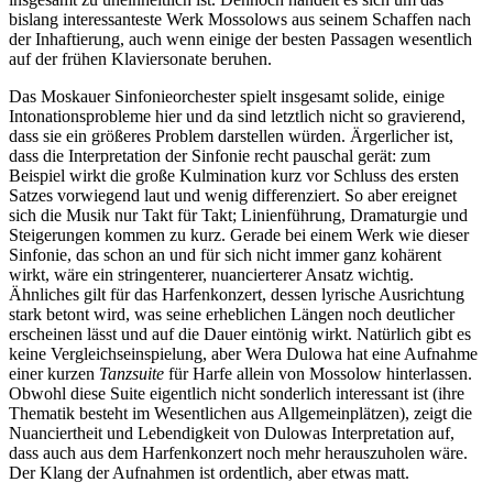
bislang interessanteste Werk Mossolows aus seinem Schaffen nach
der Inhaftierung, auch wenn einige der besten Passagen wesentlich
auf der frühen Klaviersonate beruhen.
Das Moskauer Sinfonieorchester spielt insgesamt solide, einige
Intonationsprobleme hier und da sind letztlich nicht so gravierend,
dass sie ein größeres Problem darstellen würden. Ärgerlicher ist,
dass die Interpretation der Sinfonie recht pauschal gerät: zum
Beispiel wirkt die große Kulmination kurz vor Schluss des ersten
Satzes vorwiegend laut und wenig differenziert. So aber ereignet
sich die Musik nur Takt für Takt; Linienführung, Dramaturgie und
Steigerungen kommen zu kurz. Gerade bei einem Werk wie dieser
Sinfonie, das schon an und für sich nicht immer ganz kohärent
wirkt, wäre ein stringenterer, nuancierterer Ansatz wichtig.
Ähnliches gilt für das Harfenkonzert, dessen lyrische Ausrichtung
stark betont wird, was seine erheblichen Längen noch deutlicher
erscheinen lässt und auf die Dauer eintönig wirkt. Natürlich gibt es
keine Vergleichseinspielung, aber Wera Dulowa hat eine Aufnahme
einer kurzen
Tanzsuite
für Harfe allein von Mossolow hinterlassen.
Obwohl diese Suite eigentlich nicht sonderlich interessant ist (ihre
Thematik besteht im Wesentlichen aus Allgemeinplätzen), zeigt die
Nuanciertheit und Lebendigkeit von Dulowas Interpretation auf,
dass auch aus dem Harfenkonzert noch mehr herauszuholen wäre.
Der Klang der Aufnahmen ist ordentlich, aber etwas matt.