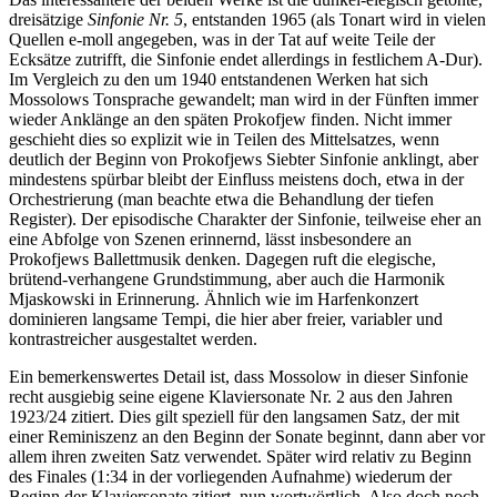
dreisätzige
Sinfonie Nr. 5
, entstanden 1965 (als Tonart wird in vielen
Quellen e-moll angegeben, was in der Tat auf weite Teile der
Ecksätze zutrifft, die Sinfonie endet allerdings in festlichem A-Dur).
Im Vergleich zu den um 1940 entstandenen Werken hat sich
Mossolows Tonsprache gewandelt; man wird in der Fünften immer
wieder Anklänge an den späten Prokofjew finden. Nicht immer
geschieht dies so explizit wie in Teilen des Mittelsatzes, wenn
deutlich der Beginn von Prokofjews Siebter Sinfonie anklingt, aber
mindestens spürbar bleibt der Einfluss meistens doch, etwa in der
Orchestrierung (man beachte etwa die Behandlung der tiefen
Register). Der episodische Charakter der Sinfonie, teilweise eher an
eine Abfolge von Szenen erinnernd, lässt insbesondere an
Prokofjews Ballettmusik denken. Dagegen ruft die elegische,
brütend-verhangene Grundstimmung, aber auch die Harmonik
Mjaskowski in Erinnerung. Ähnlich wie im Harfenkonzert
dominieren langsame Tempi, die hier aber freier, variabler und
kontrastreicher ausgestaltet werden.
Ein bemerkenswertes Detail ist, dass Mossolow in dieser Sinfonie
recht ausgiebig seine eigene Klaviersonate Nr. 2 aus den Jahren
1923/24 zitiert. Dies gilt speziell für den langsamen Satz, der mit
einer Reminiszenz an den Beginn der Sonate beginnt, dann aber vor
allem ihren zweiten Satz verwendet. Später wird relativ zu Beginn
des Finales (1:34 in der vorliegenden Aufnahme) wiederum der
Beginn der Klaviersonate zitiert, nun wortwörtlich. Also doch noch