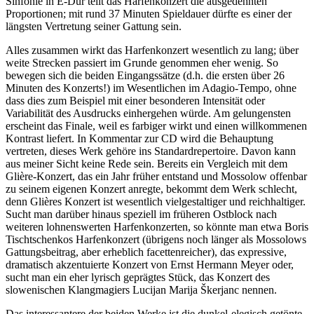
Sinfonie in E-Dur teilt das Harfenkonzert die ausgedehnten
Proportionen; mit rund 37 Minuten Spieldauer dürfte es einer der
längsten Vertretung seiner Gattung sein.
Alles zusammen wirkt das Harfenkonzert wesentlich zu lang; über
weite Strecken passiert im Grunde genommen eher wenig. So
bewegen sich die beiden Eingangssätze (d.h. die ersten über 26
Minuten des Konzerts!) im Wesentlichen im Adagio-Tempo, ohne
dass dies zum Beispiel mit einer besonderen Intensität oder
Variabilität des Ausdrucks einhergehen würde. Am gelungensten
erscheint das Finale, weil es farbiger wirkt und einen willkommenen
Kontrast liefert. In Kommentar zur CD wird die Behauptung
vertreten, dieses Werk gehöre ins Standardrepertoire. Davon kann
aus meiner Sicht keine Rede sein. Bereits ein Vergleich mit dem
Glière-Konzert, das ein Jahr früher entstand und Mossolow offenbar
zu seinem eigenen Konzert anregte, bekommt dem Werk schlecht,
denn Glières Konzert ist wesentlich vielgestaltiger und reichhaltiger.
Sucht man darüber hinaus speziell im früheren Ostblock nach
weiteren lohnenswerten Harfenkonzerten, so könnte man etwa Boris
Tischtschenkos Harfenkonzert (übrigens noch länger als Mossolows
Gattungsbeitrag, aber erheblich facettenreicher), das expressive,
dramatisch akzentuierte Konzert von Ernst Hermann Meyer oder,
sucht man ein eher lyrisch geprägtes Stück, das Konzert des
slowenischen Klangmagiers Lucijan Marija Škerjanc nennen.
Das interessantere der beiden Werke ist die dunkel-elegisch getönte,