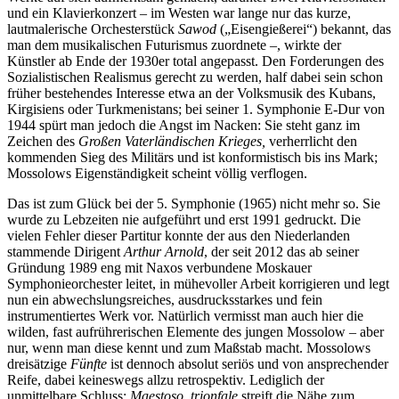
und ein Klavierkonzert – im Westen war lange nur das kurze,
lautmalerische Orchesterstück
Sawod
(„Eisengießerei“) bekannt, das
man dem musikalischen Futurismus zuordnete –, wirkte der
Künstler ab Ende der 1930er total angepasst. Den Forderungen des
Sozialistischen Realismus gerecht zu werden, half dabei sein schon
früher bestehendes Interesse etwa an der Volksmusik des Kubans,
Kirgisiens oder Turkmenistans; bei seiner 1. Symphonie E-Dur von
1944 spürt man jedoch die Angst im Nacken: Sie steht ganz im
Zeichen des
Großen Vaterländischen Krieges,
verherrlicht den
kommenden Sieg des Militärs und ist konformistisch bis ins Mark;
Mossolows Eigenständigkeit scheint völlig verflogen.
Das ist zum Glück bei der 5. Symphonie (1965) nicht mehr so. Sie
wurde zu Lebzeiten nie aufgeführt und erst 1991 gedruckt. Die
vielen Fehler dieser Partitur konnte der aus den Niederlanden
stammende Dirigent
Arthur Arnold
, der seit 2012 das ab seiner
Gründung 1989 eng mit Naxos verbundene Moskauer
Symphonieorchester leitet, in mühevoller Arbeit korrigieren und legt
nun ein abwechslungsreiches, ausdrucksstarkes und fein
instrumentiertes Werk vor. Natürlich vermisst man auch hier die
wilden, fast aufrührerischen Elemente des jungen Mossolow – aber
nur, wenn man diese kennt und zum Maßstab macht. Mossolows
dreisätzige
Fünfte
ist dennoch absolut seriös und von ansprechender
Reife, dabei keineswegs allzu retrospektiv. Lediglich der
unmittelbare Schluss:
Maestoso, trionfale
streift die Nähe zum