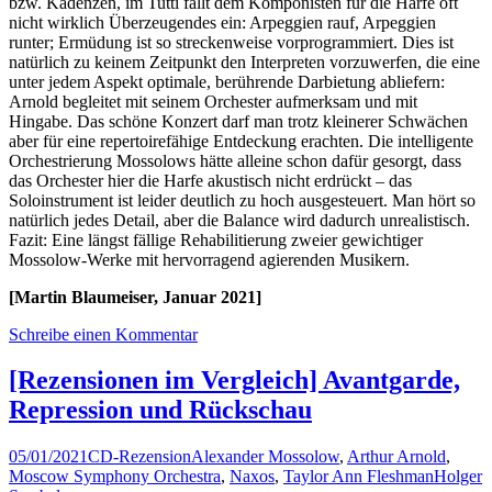
bzw. Kadenzen, im Tutti fällt dem Komponisten für die Harfe oft
nicht wirklich Überzeugendes ein: Arpeggien rauf, Arpeggien
runter; Ermüdung ist so streckenweise vorprogrammiert. Dies ist
natürlich zu keinem Zeitpunkt den Interpreten vorzuwerfen, die eine
unter jedem Aspekt optimale, berührende Darbietung abliefern:
Arnold begleitet mit seinem Orchester aufmerksam und mit
Hingabe. Das schöne Konzert darf man trotz kleinerer Schwächen
aber für eine repertoirefähige Entdeckung erachten. Die intelligente
Orchestrierung Mossolows hätte alleine schon dafür gesorgt, dass
das Orchester hier die Harfe akustisch nicht erdrückt – das
Soloinstrument ist leider deutlich zu hoch ausgesteuert. Man hört so
natürlich jedes Detail, aber die Balance wird dadurch unrealistisch.
Fazit: Eine längst fällige Rehabilitierung zweier gewichtiger
Mossolow-Werke mit hervorragend agierenden Musikern.
[Martin Blaumeiser, Januar 2021]
Schreibe einen Kommentar
[Rezensionen im Vergleich] Avantgarde,
Repression und Rückschau
05/01/2021
CD-Rezension
Alexander Mossolow
,
Arthur Arnold
,
Moscow Symphony Orchestra
,
Naxos
,
Taylor Ann Fleshman
Holger