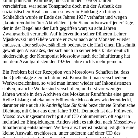
kulturpolitische Konflikte, die sich in den 1930er Jahren
verschärften, war seine Tonsprache doch mit der Ästhetik des
sozialistischen Realismus nur schwer in Einklang zu bringen.
Schließlich wurde er Ende des Jahres 1937 verhaftet und wegen
„konterrevolutionärer Aktivitäten“ (ein Standardvorwurf jener Tage,
der in der Regel aus der Luft gegriffen war) zu acht Jahren
Zwangsarbeit verurteilt. Auf Intervention seiner früheren Lehrer
Mjaskowski und Glière wurde er zwar nach acht Monaten wieder
entlassen, aber selbstverständlich bedeutete die Haft einen Einschnitt
gewaltigen Ausmaßes, der sich auch in seiner Musik überdeutlich
niederschlug: der Komponist Mossolow nach der Inhaftierung hat
mit dem Avantgardisten der 1920er Jahre nichts mehr gemein.
Ein Problem bei der Rezeption von Mossolows Schaffen ist, dass
die Quellenlage ziemlich dünn ist. Konsultiert man verschiedene
Werkverzeichnisse, so wird man immer wieder auf Inkonsistenzen
stoßen, manche Werke sind verschollen, und erst vor wenigen
Jahren wurde in den Archiven des Moskauer Rundfunks eine ganze
Reihe bislang unbekannter Frühwerke Mossolows wiederentdeckt,
darunter eine auch als
Antireligiöse Sinfonie
bezeichnete Sinfonische
Dichtung mit Chor aus dem Jahre 1931. Dennoch ist das Frühwerk
Mossolows insgesamt recht gut auf CD dokumentiert, oft sogar in
mehrfachen Einspielungen. Anders sieht es mit den nach Mossolows
Inhaftierung entstandenen Werken aus: hier ist bislang lediglich eine
kleine Auswahl erschlossen, unter anderem auf einer CD des