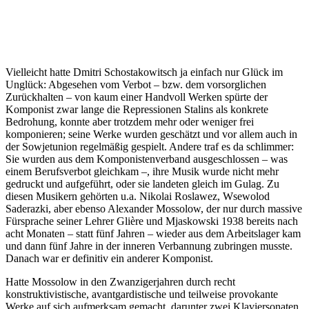
Vielleicht hatte Dmitri Schostakowitsch ja einfach nur Glück im
Unglück: Abgesehen vom Verbot – bzw. dem vorsorglichen
Zurückhalten – von kaum einer Handvoll Werken spürte der
Komponist zwar lange die Repressionen Stalins als konkrete
Bedrohung, konnte aber trotzdem mehr oder weniger frei
komponieren; seine Werke wurden geschätzt und vor allem auch in
der Sowjetunion regelmäßig gespielt. Andere traf es da schlimmer:
Sie wurden aus dem Komponistenverband ausgeschlossen – was
einem Berufsverbot gleichkam –, ihre Musik wurde nicht mehr
gedruckt und aufgeführt, oder sie landeten gleich im Gulag. Zu
diesen Musikern gehörten u.a. Nikolai Roslawez, Wsewolod
Saderazki, aber ebenso Alexander Mossolow, der nur durch massive
Fürsprache seiner Lehrer Glière und Mjaskowski 1938 bereits nach
acht Monaten – statt fünf Jahren – wieder aus dem Arbeitslager kam
und dann fünf Jahre in der inneren Verbannung zubringen musste.
Danach war er definitiv ein anderer Komponist.
Hatte Mossolow in den Zwanzigerjahren durch recht
konstruktivistische, avantgardistische und teilweise provokante
Werke auf sich aufmerksam gemacht, darunter zwei Klaviersonaten