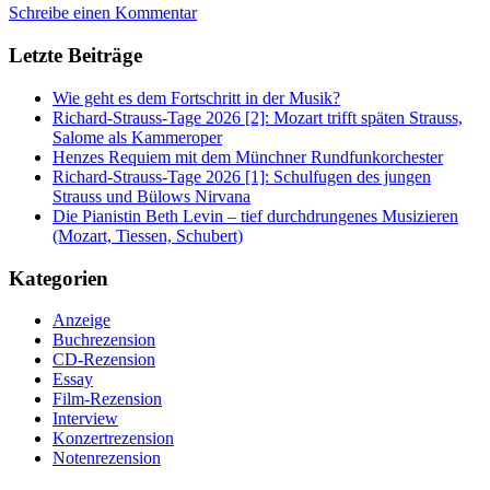
Schreibe einen Kommentar
Letzte Beiträge
Wie geht es dem Fortschritt in der Musik?
Richard-Strauss-Tage 2026 [2]: Mozart trifft späten Strauss,
Salome als Kammeroper
Henzes Requiem mit dem Münchner Rundfunkorchester
Richard-Strauss-Tage 2026 [1]: Schulfugen des jungen
Strauss und Bülows Nirvana
Die Pianistin Beth Levin – tief durchdrungenes Musizieren
(Mozart, Tiessen, Schubert)
Kategorien
Anzeige
Buchrezension
CD-Rezension
Essay
Film-Rezension
Interview
Konzertrezension
Notenrezension