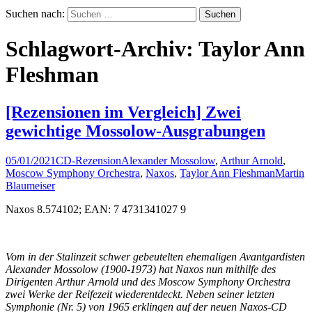
Suchen nach:
Schlagwort-Archiv: Taylor Ann
Fleshman
[Rezensionen im Vergleich] Zwei
gewichtige Mossolow-Ausgrabungen
05/01/2021
CD-Rezension
Alexander Mossolow
,
Arthur Arnold
,
Moscow Symphony Orchestra
,
Naxos
,
Taylor Ann Fleshman
Martin
Blaumeiser
Naxos 8.574102; EAN: 7 4731341027 9
Vom in der Stalinzeit schwer gebeutelten ehemaligen Avantgardisten
Alexander Mossolow (1900-1973) hat Naxos nun mithilfe des
Dirigenten Arthur Arnold und des Moscow Symphony Orchestra
zwei Werke der Reifezeit wiederentdeckt. Neben seiner letzten
Symphonie (Nr. 5) von 1965 erklingen auf der neuen Naxos-CD