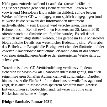
Nicht ganz zufriedenstellend ist auch das (ausschließlich in
englischer Sprache gehaltene) Beiheft: auf zwei Seiten wird
vorwiegend Mossolows Biographie geschildert, auf die beiden
Werke auf dieser CD wird dagegen nur spärlich eingegangen (und
teilweise ist die Auswahl der Informationen nicht recht
nachvollziehbar – zum Beispiel wird verschwiegen, dass im
Rahmen des im Beiheft erwähnten Konzerts am 26. Januar 2019
offenbar auch die Sinfonie uraufgeführt wurde). Es soll dabei
natürlich nicht abgestritten werden, dass gerade im Falle Mossolows
biographische Details von wesentlicher Bedeutung sind. Wenn aber
das Beiheft zum Beispiel die Bezüge zwischen der Sinfonie und der
Zweiten Klaviersonate nicht einmal erwähnt, dann ist das schade,
von einer gründlicheren Analyse der eingespielten Werke ganz zu
schweigen.
Trotzdem ist diese CD-Veröffentlichung verdienstvoll, denn
sicherlich ist Mossolow als Phänomen interessant genug, um auch
seinem späteren Schaffen Aufmerksamkeit zu schenken. Darüber
hinaus besitzt die Fünfte Sinfonie durchaus reizvolle Passagen und
zeigt, dass auch in Mossolows späterem Schaffen noch gewisse
Entwicklungen zu beobachten sind, teilweise im Sinne einer
Rückschau auf seine Anfänge.
[Holger Sambale, Januar 2021]