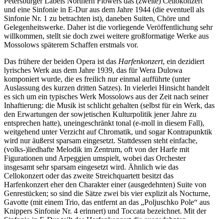
Petersburger Labels Northern Flowers das (zweite) Cellokonzert
und eine Sinfonie in E-Dur aus dem Jahre 1944 (die eventuell als
Sinfonie Nr. 1 zu betrachten ist), daneben Suiten, Chöre und
Gelegenheitswerke. Daher ist die vorliegende Veröffentlichung sehr
willkommen, stellt sie doch zwei weitere großformatige Werke aus
Mossolows späterem Schaffen erstmals vor.
Das frühere der beiden Opera ist das
Harfenkonzert
, ein dezidiert
lyrisches Werk aus dem Jahre 1939, das für Wera Dulowa
komponiert wurde, die es freilich nur einmal aufführte (unter
Auslassung des kurzen dritten Satzes). In vielerlei Hinsicht handelt
es sich um ein typisches Werk Mossolows aus der Zeit nach seiner
Inhaftierung: die Musik ist schlicht gehalten (selbst für ein Werk, das
den Erwartungen der sowjetischen Kulturpolitik jener Jahre zu
entsprechen hatte), uneingeschränkt tonal (e-moll in diesem Fall),
weitgehend unter Verzicht auf Chromatik, und sogar Kontrapunktik
wird nur äußerst sparsam eingesetzt. Stattdessen steht einfache,
(volks-)liedhafte Melodik im Zentrum, oft von der Harfe mit
Figurationen und Arpeggien umspielt, wobei das Orchester
insgesamt sehr sparsam eingesetzt wird. Ähnlich wie das
Cellokonzert oder das zweite Streichquartett besitzt das
Harfenkonzert eher den Charakter einer (ausgedehnten) Suite von
Genrestücken; so sind die Sätze zwei bis vier explizit als Nocturne,
Gavotte (mit einem Trio, das entfernt an das „Poljuschko Pole“ aus
Knippers Sinfonie Nr. 4 erinnert) und Toccata bezeichnet. Mit der