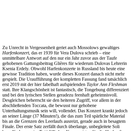
Zu Unrecht in Vergessenheit geriet auch Mossolows gewaltiges
Harfenkonzert
, das er 1939 für Vera Dulova schrieb – eine
unmittelbare Antwort auf den nur ein Jahr zuvor aus der Taufe
gehobenen Gattungsbeitrag Glières für wiederum Dulovas Lehrerin
Ksenia Erdely. Obwohl Harfenkonzerte in Russland bis heute eine
gewisse Tradition haben, wurde dieses Konzert danach nicht mehr
gespielt. Die Uraufführung der kompletten Fassung fand tatsächlich
erst 2019 mit der hier fabelhaft aufspielenden
Taylor Ann Fleshman
statt. Ihre Klangschönheit ist fantastisch, die Tongebung differenziert
und bei den lyrischen Stellen geradezu feenhaft geheimnisvoll.
Desgleichen beherrscht sie den heiteren Zugriff, vor allem in der
abschließenden Toccata, die bewusst nur gehobene
Unterhaltungsmusik sein will, vollendet. Das Konzert krankt jedoch
an seiner Länge (37 Minuten!), die das zum Teil spärliche Material
bis an die Grenzen des Leerlaufs ausreizt, gerade auch in besagtem
Finale. Der erste Satz zerfällt durch überlange, unbegleitete Soli