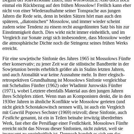
einmal ein Rückbezug auf den frühen Mossolow! Freilich kann eher
nicht von einer Wiederaufnahme seiner Tonsprache aus jungen
Jahren die Rede sein, denn in beiden Sätzen hört man auch den
späteren, „diatonischen“ Mossolow, und immer wieder scheint
zudem seine Tendenz zu einem recht ausgedünnten Satz bis hin zur
Einstimmigkeit durch. Dies wirkt nicht immer einheitlich, und im
Vergleich zur Sonate zeigt sich insbesondere, dass Mossolow weder
die atmosphärische Dichte noch die Stringenz seines frühen Werks
erreicht.
Für eine sowjetische Sinfonie des Jahres 1965 ist Mossolows Fünfte
eher konservativ; zu jener Zeit war die stilistische Bandbreite in der
Sowjetunion bereits erheblich größer als in Stalins letzten Jahren,
und auch Atonalität war keine Ausnahme mehr. In ihrer elegisch-
retrospektiven Grundhaltung ist Mossolows Sinfonie vergleichbar
mit Schebalins Fünfter (1962) oder Wladimir Jurowskis Fünfter
(1971), wobei Letztere ebenfalls Material aus den jungen Jahren
ihres Schöpfers zitiert. Wenn man an Komponisten denkt, die in den
1930er Jahren in ähnliche Konflikte wie Mossolow gerieten (und
nicht gleich Schostakowitsch nennen will), ist auch ein Vergleich
mit Gawriil Popows Sechster (1969) reizvoll; diese Sinfonie, auch
Festliche
genannt, ist ein in Teilen beinahe irrwitzig überdrehtes
Werk, fast eher die Persiflage einer Festlichkeit. Mossolows Fünfte
erreicht nicht das Niveau dieser Sinfonien, nicht zuletzt, weil sie
insgesamt zu uneinheitlich ist. Dennoch handelt es sich um das