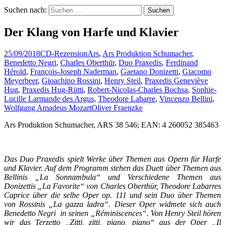
Suchen nach:
Der Klang von Harfe und Klavier
25/09/2018
CD-Rezension
Ars
,
Ars Produktion Schumacher
,
Benedetto Negri
,
Charles Oberthür
,
Duo Praxedis
,
Ferdinand
Hérold
,
François-Joseph Naderman
,
Gaetano Donizetti
,
Giacomo
Meyerbeer
,
Gioachino Rossini
,
Henry Steil
,
Praxedis Geneviève
Hug
,
Praxedis Hug-Rütti
,
Robert-Nicolas-Charles Bochsa
,
Sophie-
Lucille Larmande des Argus
,
Theodore Labarre
,
Vincenzo Bellini
,
Wolfgang Amadeus Mozart
Oliver Fraenzke
Ars Produktion Schumacher, ARS 38 546; EAN: 4 260052 385463
Das Duo Praxedis spielt Werke über Themen aus Opern für Harfe
und Klavier. Auf dem Programm stehen das Duett über Themen aus
Bellinis „La Sonnambula“ und Verschiedene Themen aus
Donizettis „La Favorite“ von Charles Oberthür, Theodore Labarres
Caprice über die selbe Oper op. 111 und sein Duo über Themen
von Rossinis „La gazza ladra“. Dieser Oper widmete sich auch
Benedetto Negri in seinen „Réminiscences“. Von Henry Steil hören
wir das Terzetto „Zitti, zitti, piano, piano“ aus der Oper „Il