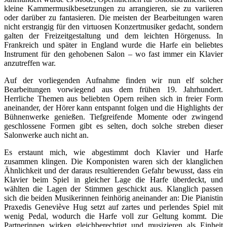
kleine Kammermusikbesetzungen zu arrangieren, sie zu variieren
oder darüber zu fantasieren. Die meisten der Bearbeitungen waren
nicht erstrangig für den virtuosen Konzertmusiker gedacht, sondern
galten der Freizeitgestaltung und dem leichten Hörgenuss. In
Frankreich und später in England wurde die Harfe ein beliebtes
Instrument für den gehobenen Salon – wo fast immer ein Klavier
anzutreffen war.
Auf der vorliegenden Aufnahme finden wir nun elf solcher
Bearbeitungen vorwiegend aus dem frühen 19. Jahrhundert.
Herrliche Themen aus beliebten Opern reihen sich in freier Form
aneinander, der Hörer kann entspannt folgen und die Highlights der
Bühnenwerke genießen. Tiefgreifende Momente oder zwingend
geschlossene Formen gibt es selten, doch solche streben dieser
Salonwerke auch nicht an.
Es erstaunt mich, wie abgestimmt doch Klavier und Harfe
zusammen klingen. Die Komponisten waren sich der klanglichen
Ähnlichkeit und der daraus resultierenden Gefahr bewusst, dass ein
Klavier beim Spiel in gleicher Lage die Harfe überdeckt, und
wählten die Lagen der Stimmen geschickt aus. Klanglich passen
sich die beiden Musikerinnen feinhörig aneinander an: Die Pianistin
Praxedis Geneviève Hug setzt auf zartes und perlendes Spiel mit
wenig Pedal, wodurch die Harfe voll zur Geltung kommt. Die
Partnerinnen wirken gleichberechtigt und musizieren als Einheit