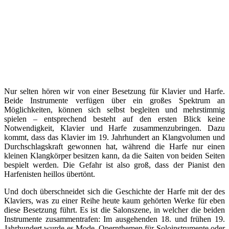
Nur selten hören wir von einer Besetzung für Klavier und Harfe.
Beide Instrumente verfügen über ein großes Spektrum an
Möglichkeiten, können sich selbst begleiten und mehrstimmig
spielen – entsprechend besteht auf den ersten Blick keine
Notwendigkeit, Klavier und Harfe zusammenzubringen. Dazu
kommt, dass das Klavier im 19. Jahrhundert an Klangvolumen und
Durchschlagskraft gewonnen hat, während die Harfe nur einen
kleinen Klangkörper besitzen kann, da die Saiten von beiden Seiten
bespielt werden. Die Gefahr ist also groß, dass der Pianist den
Harfenisten heillos übertönt.
Und doch überschneidet sich die Geschichte der Harfe mit der des
Klaviers, was zu einer Reihe heute kaum gehörten Werke für eben
diese Besetzung führt. Es ist die Salonszene, in welcher die beiden
Instrumente zusammentrafen: Im ausgehenden 18. und frühen 19.
Jahrhundert wurde es Mode, Opernthemen für Soloinstrumente oder