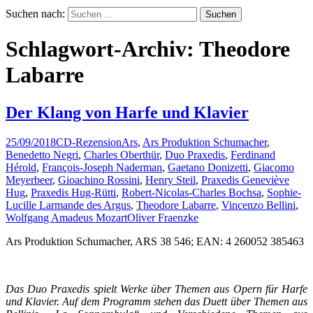
Suchen nach:
Schlagwort-Archiv: Theodore
Labarre
Der Klang von Harfe und Klavier
25/09/2018
CD-Rezension
Ars
,
Ars Produktion Schumacher
,
Benedetto Negri
,
Charles Oberthür
,
Duo Praxedis
,
Ferdinand
Hérold
,
François-Joseph Naderman
,
Gaetano Donizetti
,
Giacomo
Meyerbeer
,
Gioachino Rossini
,
Henry Steil
,
Praxedis Geneviève
Hug
,
Praxedis Hug-Rütti
,
Robert-Nicolas-Charles Bochsa
,
Sophie-
Lucille Larmande des Argus
,
Theodore Labarre
,
Vincenzo Bellini
,
Wolfgang Amadeus Mozart
Oliver Fraenzke
Ars Produktion Schumacher, ARS 38 546; EAN: 4 260052 385463
Das Duo Praxedis spielt Werke über Themen aus Opern für Harfe
und Klavier. Auf dem Programm stehen das Duett über Themen aus