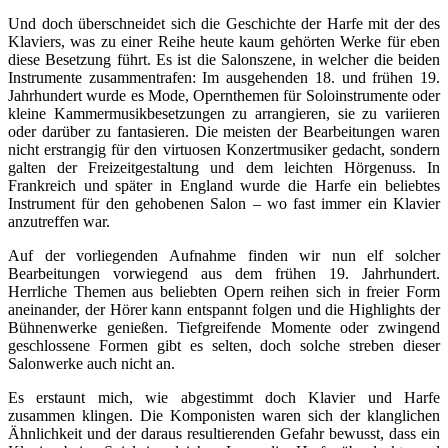
Und doch überschneidet sich die Geschichte der Harfe mit der des
Klaviers, was zu einer Reihe heute kaum gehörten Werke für eben
diese Besetzung führt. Es ist die Salonszene, in welcher die beiden
Instrumente zusammentrafen: Im ausgehenden 18. und frühen 19.
Jahrhundert wurde es Mode, Opernthemen für Soloinstrumente oder
kleine Kammermusikbesetzungen zu arrangieren, sie zu variieren
oder darüber zu fantasieren. Die meisten der Bearbeitungen waren
nicht erstrangig für den virtuosen Konzertmusiker gedacht, sondern
galten der Freizeitgestaltung und dem leichten Hörgenuss. In
Frankreich und später in England wurde die Harfe ein beliebtes
Instrument für den gehobenen Salon – wo fast immer ein Klavier
anzutreffen war.
Auf der vorliegenden Aufnahme finden wir nun elf solcher
Bearbeitungen vorwiegend aus dem frühen 19. Jahrhundert.
Herrliche Themen aus beliebten Opern reihen sich in freier Form
aneinander, der Hörer kann entspannt folgen und die Highlights der
Bühnenwerke genießen. Tiefgreifende Momente oder zwingend
geschlossene Formen gibt es selten, doch solche streben dieser
Salonwerke auch nicht an.
Es erstaunt mich, wie abgestimmt doch Klavier und Harfe
zusammen klingen. Die Komponisten waren sich der klanglichen
Ähnlichkeit und der daraus resultierenden Gefahr bewusst, dass ein