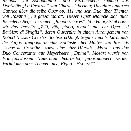
Bellinis „La Sonnambula“ und Verschiedene Themen aus
Donizettis „La Favorite“ von Charles Oberthür, Theodore Labarres
Caprice über die selbe Oper op. 111 und sein Duo über Themen
von Rossinis „La gazza ladra“. Dieser Oper widmete sich auch
Benedetto Negri in seinen „Réminiscences“. Von Henry Steil hören
wir das Terzetto „Zitti, zitti, piano, piano“ aus der Oper „Il
Barbiere di Siviglia“, deren Ouvertüre in einem Arrangement von
Robert-Nicolas-Charles Bochsa erklingt. Sophie-Lucille Larmande
des Argus komponierte eine Fantasie über Motive von Rossinis
„Siège de Corinthe“ sowie eine über Hérolds „Marie“ und das
Duo Concertante aus Meyerbeers „Emma“. Mozart wurde von
Fran
çois-Joseph Naderman bearbeitet, programmiert werden
Variationen über Themen aus „Figaros Hochzeit“.