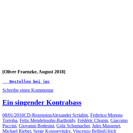
[Oliver Fraenzke, August 2018]
   Bestellen bei jpc
Schreibe einen Kommentar
Ein singender Kontrabass
08/01/2016
CD-Rezension
Alexander Scriabin
,
Federico Moreno
Torroba
,
Felix Mendelssohn-Bartholdy
,
Frédéric Chopin
,
Giacomo
Puccini
,
Giovanni Bottesini
,
Götz Schumacher
,
Jules Massenet
,
Michael Rieber
,
Serge Koussevitzky
,
Vincenzo Bellini
Ulrich