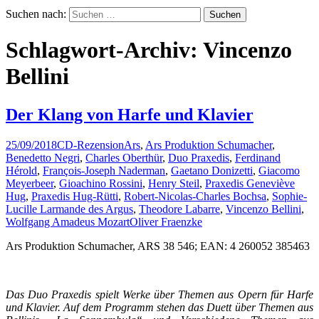
Suchen nach:
Schlagwort-Archiv: Vincenzo
Bellini
Der Klang von Harfe und Klavier
25/09/2018
CD-Rezension
Ars
,
Ars Produktion Schumacher
,
Benedetto Negri
,
Charles Oberthür
,
Duo Praxedis
,
Ferdinand
Hérold
,
François-Joseph Naderman
,
Gaetano Donizetti
,
Giacomo
Meyerbeer
,
Gioachino Rossini
,
Henry Steil
,
Praxedis Geneviève
Hug
,
Praxedis Hug-Rütti
,
Robert-Nicolas-Charles Bochsa
,
Sophie-
Lucille Larmande des Argus
,
Theodore Labarre
,
Vincenzo Bellini
,
Wolfgang Amadeus Mozart
Oliver Fraenzke
Ars Produktion Schumacher, ARS 38 546; EAN: 4 260052 385463
Das Duo Praxedis spielt Werke über Themen aus Opern für Harfe
und Klavier. Auf dem Programm stehen das Duett über Themen aus