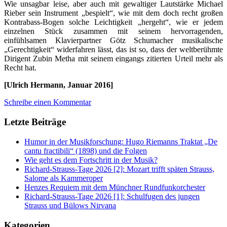
Wie unsagbar leise, aber auch mit gewaltiger Lautstärke Michael
Rieber sein Instrument „bespielt“, wie mit dem doch recht großen
Kontrabass-Bogen solche Leichtigkeit „hergeht“, wie er jedem
einzelnen Stück zusammen mit seinem hervorragenden,
einfühlsamen Klavierpartner Götz Schumacher musikalische
„Gerechtigkeit“ widerfahren lässt, das ist so, dass der weltberühmte
Dirigent Zubin Metha mit seinem eingangs zitierten Urteil mehr als
Recht hat.
[Ulrich Hermann, Januar 2016]
Schreibe einen Kommentar
Letzte Beiträge
Humor in der Musikforschung: Hugo Riemanns Traktat „De
cantu fractibili“ (1898) und die Folgen
Wie geht es dem Fortschritt in der Musik?
Richard-Strauss-Tage 2026 [2]: Mozart trifft späten Strauss,
Salome als Kammeroper
Henzes Requiem mit dem Münchner Rundfunkorchester
Richard-Strauss-Tage 2026 [1]: Schulfugen des jungen
Strauss und Bülows Nirvana
Kategorien