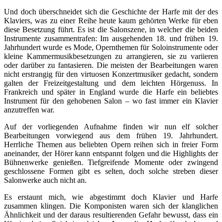
Und doch überschneidet sich die Geschichte der Harfe mit der des
Klaviers, was zu einer Reihe heute kaum gehörten Werke für eben
diese Besetzung führt. Es ist die Salonszene, in welcher die beiden
Instrumente zusammentrafen: Im ausgehenden 18. und frühen 19.
Jahrhundert wurde es Mode, Opernthemen für Soloinstrumente oder
kleine Kammermusikbesetzungen zu arrangieren, sie zu variieren
oder darüber zu fantasieren. Die meisten der Bearbeitungen waren
nicht erstrangig für den virtuosen Konzertmusiker gedacht, sondern
galten der Freizeitgestaltung und dem leichten Hörgenuss. In
Frankreich und später in England wurde die Harfe ein beliebtes
Instrument für den gehobenen Salon – wo fast immer ein Klavier
anzutreffen war.
Auf der vorliegenden Aufnahme finden wir nun elf solcher
Bearbeitungen vorwiegend aus dem frühen 19. Jahrhundert.
Herrliche Themen aus beliebten Opern reihen sich in freier Form
aneinander, der Hörer kann entspannt folgen und die Highlights der
Bühnenwerke genießen. Tiefgreifende Momente oder zwingend
geschlossene Formen gibt es selten, doch solche streben dieser
Salonwerke auch nicht an.
Es erstaunt mich, wie abgestimmt doch Klavier und Harfe
zusammen klingen. Die Komponisten waren sich der klanglichen
Ähnlichkeit und der daraus resultierenden Gefahr bewusst, dass ein