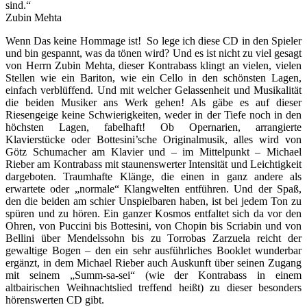
sind.“
Zubin Mehta
Wenn Das keine Hommage ist! So lege ich diese CD in den Spieler
und bin gespannt, was da tönen wird? Und es ist nicht zu viel gesagt
von Herrn Zubin Mehta, dieser Kontrabass klingt an vielen, vielen
Stellen wie ein Bariton, wie ein Cello in den schönsten Lagen,
einfach verblüffend. Und mit welcher Gelassenheit und Musikalität
die beiden Musiker ans Werk gehen! Als gäbe es auf dieser
Riesengeige keine Schwierigkeiten, weder in der Tiefe noch in den
höchsten Lagen, fabelhaft! Ob Opernarien, arrangierte
Klavierstücke oder Bottesini’sche Originalmusik, alles wird von
Götz Schumacher am Klavier und – im Mittelpunkt – Michael
Rieber am Kontrabass mit staunenswerter Intensität und Leichtigkeit
dargeboten. Traumhafte Klänge, die einen in ganz andere als
erwartete oder „normale“ Klangwelten entführen. Und der Spaß,
den die beiden am schier Unspielbaren haben, ist bei jedem Ton zu
spüren und zu hören. Ein ganzer Kosmos entfaltet sich da vor den
Ohren, von Puccini bis Bottesini, von Chopin bis Scriabin und von
Bellini über Mendelssohn bis zu Torrobas Zarzuela reicht der
gewaltige Bogen – den ein sehr ausführliches Booklet wunderbar
ergänzt, in dem Michael Rieber auch Auskunft über seinen Zugang
mit seinem „Summ-sa-sei“ (wie der Kontrabass in einem
altbairischen Weihnachtslied treffend heißt) zu dieser besonders
hörenswerten CD gibt.