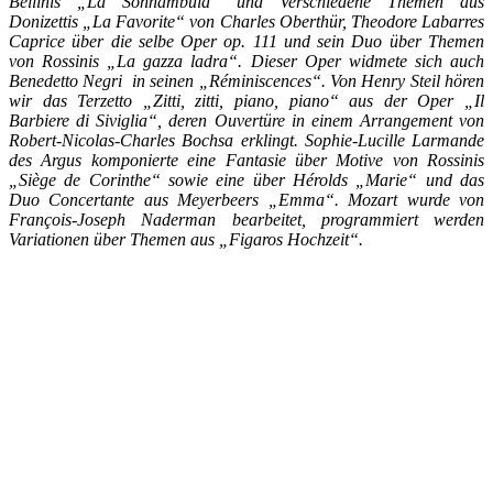
Bellinis „La Sonnambula“ und Verschiedene Themen aus
Donizettis „La Favorite“ von Charles Oberthür, Theodore Labarres
Caprice über die selbe Oper op. 111 und sein Duo über Themen
von Rossinis „La gazza ladra“. Dieser Oper widmete sich auch
Benedetto Negri in seinen „Réminiscences“. Von Henry Steil hören
wir das Terzetto „Zitti, zitti, piano, piano“ aus der Oper „Il
Barbiere di Siviglia“, deren Ouvertüre in einem Arrangement von
Robert-Nicolas-Charles Bochsa erklingt. Sophie-Lucille Larmande
des Argus komponierte eine Fantasie über Motive von Rossinis
„Siège de Corinthe“ sowie eine über Hérolds „Marie“ und das
Duo Concertante aus Meyerbeers „Emma“. Mozart wurde von
Fran
çois-Joseph Naderman bearbeitet, programmiert werden
Variationen über Themen aus „Figaros Hochzeit“.