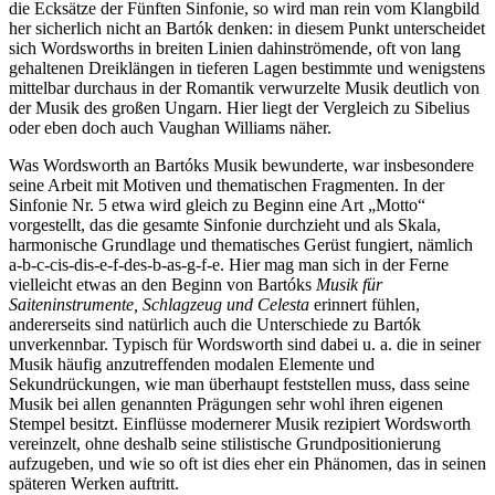
die Ecksätze der Fünften Sinfonie, so wird man rein vom Klangbild
her sicherlich nicht an Bartók denken: in diesem Punkt unterscheidet
sich Wordsworths in breiten Linien dahinströmende, oft von lang
gehaltenen Dreiklängen in tieferen Lagen bestimmte und wenigstens
mittelbar durchaus in der Romantik verwurzelte Musik deutlich von
der Musik des großen Ungarn. Hier liegt der Vergleich zu Sibelius
oder eben doch auch Vaughan Williams näher.
Was Wordsworth an Bartóks Musik bewunderte, war insbesondere
seine Arbeit mit Motiven und thematischen Fragmenten. In der
Sinfonie Nr. 5 etwa wird gleich zu Beginn eine Art „Motto“
vorgestellt, das die gesamte Sinfonie durchzieht und als Skala,
harmonische Grundlage und thematisches Gerüst fungiert, nämlich
a-b-c-cis-dis-e-f-des-b-as-g-f-e. Hier mag man sich in der Ferne
vielleicht etwas an den Beginn von Bartóks
Musik für
Saiteninstrumente, Schlagzeug und Celesta
erinnert fühlen,
andererseits sind natürlich auch die Unterschiede zu Bartók
unverkennbar. Typisch für Wordsworth sind dabei u. a. die in seiner
Musik häufig anzutreffenden modalen Elemente und
Sekundrückungen, wie man überhaupt feststellen muss, dass seine
Musik bei allen genannten Prägungen sehr wohl ihren eigenen
Stempel besitzt. Einflüsse modernerer Musik rezipiert Wordsworth
vereinzelt, ohne deshalb seine stilistische Grundpositionierung
aufzugeben, und wie so oft ist dies eher ein Phänomen, das in seinen
späteren Werken auftritt.