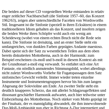
Die beiden auf dieser CD vorgestellten Werke entstanden in relativ
enger zeitlicher Nachbarschaft (die Sinfonie 1957–60, das Konzert
1962/63), zeigen aber unterschiedliche Facetten von Wordsworths
Stil. Insgesamt ist die Sinfonie (speziell in ihren Ecksätzen) in einem
traditionelleren Idiom gehalten als das Konzert, und insofern zeigen
die beiden Werke ihren Schöpfer wohl auch ein wenig am
Scheideweg (wobei von einem echten Bruch nicht die Rede sein
kann). Die Sinfonie ist dreisätzig, und an erster Stelle steht ein
umfangreiches, von dunklen Farben geprägtes Andante maestoso.
Dabei speist sich der Satz zu wesentlichen Teilen aus dem oben
bereits diskutierten Mottothema, auch in der Harmonik: zum
Beispiel erscheinen cis-moll und b-moll in diesem Kontext als mit
der Grundtonart a-moll eng verwandt. So entfaltet sich eine Art
Fantasie, ein nördlich anmutendes Stimmungsbild, wobei allerdings
nicht zuletzt Wordsworths Vorliebe für Fugatopassagen dem Satz
sinfonisches Gewicht verleiht. Immer wieder treten einzelne
Instrumente und Instrumentengruppen hervor bis hin zum langen
Abgesang der Solovioline am Ende. An zweiter Stelle steht ein
deutlich knapperes Scherzo, das mit allerlei Schlagzeugeffekten und
dissonant geschärfter Harmonik aufwartet, auch hier teilweise unter
Einbeziehung des Mottothemas. Noch stärker vom Motto geprägt ist
der Finalsatz, der es mannigfaltig abwandelt, die ihm innewohnende
Dur-Moll-Ambiguität nun eher in Richtung A-Dur interpretiert und