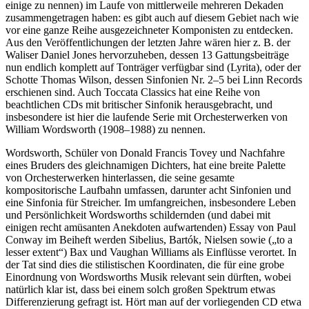
einige zu nennen) im Laufe von mittlerweile mehreren Dekaden
zusammengetragen haben: es gibt auch auf diesem Gebiet nach wie
vor eine ganze Reihe ausgezeichneter Komponisten zu entdecken.
Aus den Veröffentlichungen der letzten Jahre wären hier z. B. der
Waliser Daniel Jones hervorzuheben, dessen 13 Gattungsbeiträge
nun endlich komplett auf Tonträger verfügbar sind (Lyrita), oder der
Schotte Thomas Wilson, dessen Sinfonien Nr. 2–5 bei Linn Records
erschienen sind. Auch Toccata Classics hat eine Reihe von
beachtlichen CDs mit britischer Sinfonik herausgebracht, und
insbesondere ist hier die laufende Serie mit Orchesterwerken von
William Wordsworth (1908–1988) zu nennen.
Wordsworth, Schüler von Donald Francis Tovey und Nachfahre
eines Bruders des gleichnamigen Dichters, hat eine breite Palette
von Orchesterwerken hinterlassen, die seine gesamte
kompositorische Laufbahn umfassen, darunter acht Sinfonien und
eine Sinfonia für Streicher. Im umfangreichen, insbesondere Leben
und Persönlichkeit Wordsworths schildernden (und dabei mit
einigen recht amüsanten Anekdoten aufwartenden) Essay von Paul
Conway im Beiheft werden Sibelius, Bartók, Nielsen sowie („to a
lesser extent“) Bax und Vaughan Williams als Einflüsse verortet. In
der Tat sind dies die stilistischen Koordinaten, die für eine grobe
Einordnung von Wordsworths Musik relevant sein dürften, wobei
natürlich klar ist, dass bei einem solch großen Spektrum etwas
Differenzierung gefragt ist. Hört man auf der vorliegenden CD etwa