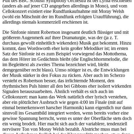
Pult des BBC Scottish Symphony Orchestra ist bei Lyrita erschienen
(anders als auf jener CD angegeben allerdings in Mono), und vom
Cellokonzert existiert eine Rundfunkaufnahme mit Moray Welsh
(wohl ein Mitschnitt der im Rundfunk erfolgten Uraufführung), die
allerdings niemals kommerziell erschienen ist.
Die Sinfonie nimmt Robertson insgesamt deutlich flüssiger und mit
größerem Augenmerk auf ihrer Dramaturgie, was der (ja z. T.
durchaus gewollt einheitlich wirkenden) Musik gut bekommt. Hinzu
kommt, dass Wordsworth eher kein großer Melodiker ist; im ersten
Satz der Sinfonie ist es zum Beispiel vorwiegend das Mottothema,
das dem Hörer im Gedächtnis bleibt (die Englischhornmelodie, die
im Begleittext als zweites Thema bezeichnet wird, bleibt
demgegenüber recht blass). Umso nötiger ist es, die Entwicklungen
der Musik stärker in den Fokus zu rücken. Aber auch im Scherzo
versteht es Robertson besser, das irrlichternde Moment, den
rhythmischen Puls hinter all den bei Gibbons eher isoliert wirkenden
Signalen herauszuarbeiten. Ähnlich verhält es sich auch im
Cellokonzert: man kann das Werk natürlich eher lyrisch verstehen,
aber ein plötzlicher Ausbruch wie gegen 4:00 im Finale (mit auf
einmal bemerkenswert harscher Harmonik) kann eigentlich nur dann
sinnvoll ins Gesamtbild integriert werden, wenn bereits vorher eine
gewisse Spannung herrscht, wenn es unter der Oberfläche stets doch
ein wenig brodelt. Hier macht sich auch der variablere, tendenziell
nervösere Ton von Moray Welsh bezahlt. Abstriche muss man bei