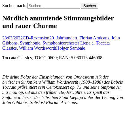
Suchen nach:
Nördlich anmutende Stimmungsbilder
und rauer Charme
28/03/2022
CD-Rezension
20. Jahrhundert
,
Florian Arnicans
,
John
Gibbons
,
Symphonie
,
Symphonieorchester Liepāja
,
Toccata
Classics
,
William Wordsworth
Holger Sambale
Toccata Classics, TOCC 0600; EAN: 5 060113 446008
Die dritte Folge der Einspielungen von Orchestermusik des
britischen Sinfonikers William Wordsworth (1908–1988) des Labels
Toccata präsentiert sein Cellokonzert op. 73 und seine Sinfonie Nr.
5 a-moll op. 68 aus den frühen 1960er Jahren. Es spielt das
Sinfonieorchester der lettischen Stadt Liep
ā
ja unter der Leitung von
John Gibbons; Solist ist Florian Arnicans.