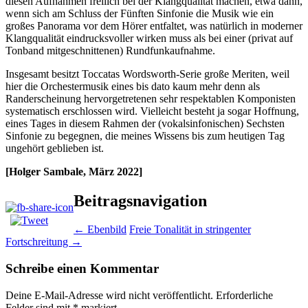
diesen Aufnahmen freilich bei der Klangqualität machen, etwa dann,
wenn sich am Schluss der Fünften Sinfonie die Musik wie ein
großes Panorama vor dem Hörer entfaltet, was natürlich in moderner
Klangqualität eindrucksvoller wirken muss als bei einer (privat auf
Tonband mitgeschnittenen) Rundfunkaufnahme.
Insgesamt besitzt Toccatas Wordsworth-Serie große Meriten, weil
hier die Orchestermusik eines bis dato kaum mehr denn als
Randerscheinung hervorgetretenen sehr respektablen Komponisten
systematisch erschlossen wird. Vielleicht besteht ja sogar Hoffnung,
eines Tages in diesem Rahmen der (vokalsinfonischen) Sechsten
Sinfonie zu begegnen, die meines Wissens bis zum heutigen Tag
ungehört geblieben ist.
[Holger Sambale, März 2022]
Beitragsnavigation
←
Ebenbild
Freie Tonalität in stringenter
Fortschreitung
→
Schreibe einen Kommentar
Deine E-Mail-Adresse wird nicht veröffentlicht.
Erforderliche
Felder sind mit
*
markiert