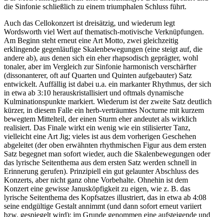
die Sinfonie schließlich zu einem triumphalen Schluss führt.
Auch das Cellokonzert ist dreisätzig, und wiederum legt
Wordsworth viel Wert auf thematisch-motivische Verknüpfungen.
Am Beginn steht erneut eine Art Motto, zwei gleichzeitig
erklingende gegenläufige Skalenbewegungen (eine steigt auf, die
andere ab), aus denen sich ein eher rhapsodisch geprägter, wohl
tonaler, aber im Vergleich zur Sinfonie harmonisch verschärfter
(dissonanterer, oft auf Quarten und Quinten aufgebauter) Satz
entwickelt. Auffällig ist dabei u.a. ein markanter Rhythmus, der sich
in etwa ab 3:10 herauskristallisiert und oftmals dynamische
Kulminationspunkte markiert. Wiederum ist der zweite Satz deutlich
kürzer, in diesem Falle ein herb-verträumtes Nocturne mit kurzem
bewegtem Mittelteil, der einen Sturm eher andeutet als wirklich
realisiert. Das Finale wirkt ein wenig wie ein stilisierter Tanz,
vielleicht eine Art Jig; vieles ist aus dem vorherigen Geschehen
abgeleitet (der oben erwähnten rhythmischen Figur aus dem ersten
Satz begegnet man sofort wieder, auch die Skalenbewegungen oder
das lyrische Seitenthema aus dem ersten Satz werden schnell in
Erinnerung gerufen). Prinzipiell ein gut gelaunter Abschluss des
Konzerts, aber nicht ganz ohne Vorbehalte. Ohnehin ist dem
Konzert eine gewisse Janusköpfigkeit zu eigen, wie z. B. das
lyrische Seitenthema des Kopfsatzes illustriert, das in etwa ab 4:08
seine endgültige Gestalt annimmt (und dann sofort erneut variiert
bzw. gespiegelt wird): im Grunde genommen eine aufsteigende und