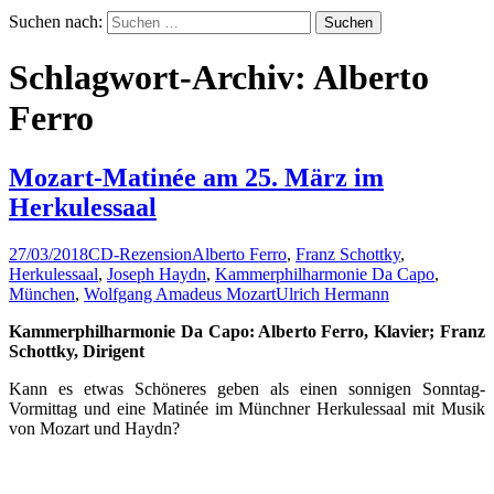
Suchen nach:
Schlagwort-Archiv: Alberto
Ferro
Mozart-Matinée am 25. März im
Herkulessaal
27/03/2018
CD-Rezension
Alberto Ferro
,
Franz Schottky
,
Herkulessaal
,
Joseph Haydn
,
Kammerphilharmonie Da Capo
,
München
,
Wolfgang Amadeus Mozart
Ulrich Hermann
Kammerphilharmonie Da Capo: Alberto Ferro, Klavier; Franz
Schottky, Dirigent
Kann es etwas Schöneres geben als einen sonnigen Sonntag-
Vormittag und eine Matinée im Münchner Herkulessaal mit Musik
von Mozart und Haydn?