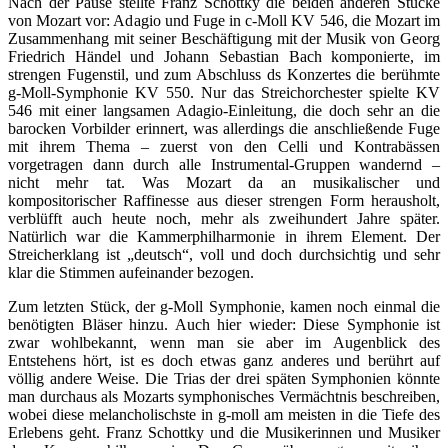
Nach der Pause stellte Franz Schottky die beiden anderen Stücke
von Mozart vor: Adagio und Fuge in c-Moll KV 546, die Mozart im
Zusammenhang mit seiner Beschäftigung mit der Musik von Georg
Friedrich Händel und Johann Sebastian Bach komponierte, im
strengen Fugenstil, und zum Abschluss ds Konzertes die berühmte
g-Moll-Symphonie KV 550. Nur das Streichorchester spielte KV
546 mit einer langsamen Adagio-Einleitung, die doch sehr an die
barocken Vorbilder erinnert, was allerdings die anschließende Fuge
mit ihrem Thema – zuerst von den Celli und Kontrabässen
vorgetragen dann durch alle Instrumental-Gruppen wandernd –
nicht mehr tat. Was Mozart da an musikalischer und
kompositorischer Raffinesse aus dieser strengen Form herausholt,
verblüfft auch heute noch, mehr als zweihundert Jahre später.
Natürlich war die Kammerphilharmonie in ihrem Element. Der
Streicherklang ist „deutsch“, voll und doch durchsichtig und sehr
klar die Stimmen aufeinander bezogen.
Zum letzten Stück, der g-Moll Symphonie, kamen noch einmal die
benötigten Bläser hinzu. Auch hier wieder: Diese Symphonie ist
zwar wohlbekannt, wenn man sie aber im Augenblick des
Entstehens hört, ist es doch etwas ganz anderes und berührt auf
völlig andere Weise. Die Trias der drei späten Symphonien könnte
man durchaus als Mozarts symphonisches Vermächtnis beschreiben,
wobei diese melancholischste in g-moll am meisten in die Tiefe des
Erlebens geht. Franz Schottky und die Musikerinnen und Musiker