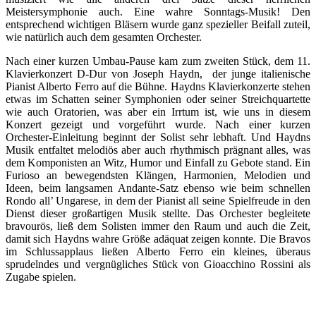
Meistersymphonie auch. Eine wahre Sonntags-Musik! Den
entsprechend wichtigen Bläsern wurde ganz spezieller Beifall zuteil,
wie natürlich auch dem gesamten Orchester.
Nach einer kurzen Umbau-Pause kam zum zweiten Stück, dem 11.
Klavierkonzert D-Dur von Joseph Haydn, der junge italienische
Pianist Alberto Ferro auf die Bühne. Haydns Klavierkonzerte stehen
etwas im Schatten seiner Symphonien oder seiner Streichquartette
wie auch Oratorien, was aber ein Irrtum ist, wie uns in diesem
Konzert gezeigt und vorgeführt wurde. Nach einer kurzen
Orchester-Einleitung beginnt der Solist sehr lebhaft. Und Haydns
Musik entfaltet melodiös aber auch rhythmisch prägnant alles, was
dem Komponisten an Witz, Humor und Einfall zu Gebote stand. Ein
Furioso an bewegendsten Klängen, Harmonien, Melodien und
Ideen, beim langsamen Andante-Satz ebenso wie beim schnellen
Rondo all’ Ungarese, in dem der Pianist all seine Spielfreude in den
Dienst dieser großartigen Musik stellte. Das Orchester begleitete
bravourös, ließ dem Solisten immer den Raum und auch die Zeit,
damit sich Haydns wahre Größe adäquat zeigen konnte. Die Bravos
im Schlussapplaus ließen Alberto Ferro ein kleines, überaus
sprudelndes und vergnügliches Stück von Gioacchino Rossini als
Zugabe spielen.