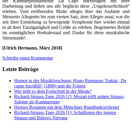
der Kammerphilharmonie Da Capo überzeugten mit ihrer
Darbietung und ließen uns alle beglückt diese „Ungeheuerlichkeit“
erleben. Vom eröffnenden Molto allegro über das Andante und
Menuetto Allegretto bis zum vierten Satz, dem Allegro assai, war die
seit ihrer Entstehung so bewegende Symphonie hier wieder einmal
in all ihrer Einzigartigkeit und Größe zu erleben. Begeisterter Beifall
im sonntäglichen Herkulessaal und Danke für diese musikalische
Sternstunde!
[Ulrich Hermann, März 2018]
Schreibe einen Kommentar
Letzte Beiträge
Humor in der Musikforschung: Hugo Riemanns Traktat „De
cantu fractibili“ (1898) und die Folgen
Wie geht es dem Fortschritt in der Musik?
Richard-Strauss-Tage 2026 [2]: Mozart trifft späten Strauss,
Salome als Kammeroper
Henzes Requiem mit dem Münchner Rundfunkorchester
Richard-Strauss-Tage 2026 [1]: Schulfugen des jungen
Strauss und Bülows Nirvana