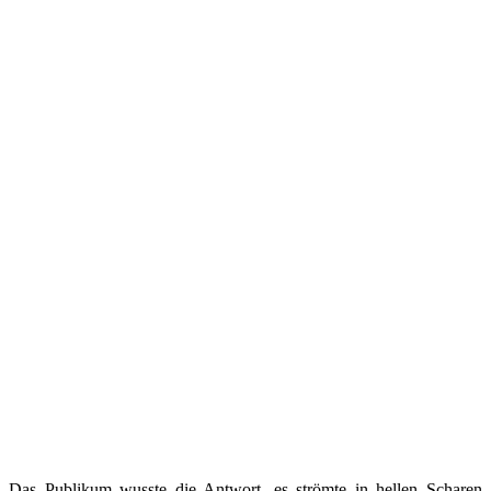
Das Publikum wusste die Antwort, es strömte in hellen Scharen