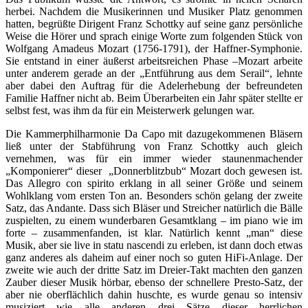
herbei. Nachdem die Musikerinnen und Musiker Platz genommen
hatten, begrüßte Dirigent Franz Schottky auf seine ganz persönliche
Weise die Hörer und sprach einige Worte zum folgenden Stück von
Wolfgang Amadeus Mozart (1756-1791), der Haffner-Symphonie.
Sie entstand in einer äußerst arbeitsreichen Phase –Mozart arbeite
unter anderem gerade an der „Entführung aus dem Serail“, lehnte
aber dabei den Auftrag für die Adelerhebung der befreundeten
Familie Haffner nicht ab. Beim Überarbeiten ein Jahr später stellte er
selbst fest, was ihm da für ein Meisterwerk gelungen war.
Die Kammerphilharmonie Da Capo mit dazugekommenen Bläsern
ließ unter der Stabführung von Franz Schottky auch gleich
vernehmen, was für ein immer wieder staunenmachender
„Komponierer“ dieser „Donnerblitzbub“ Mozart doch gewesen ist.
Das Allegro con spirito erklang in all seiner Größe und seinem
Wohlklang vom ersten Ton an. Besonders schön gelang der zweite
Satz, das Andante. Dass sich Bläser und Streicher natürlich die Bälle
zuspielten, zu einem wunderbaren Gesamtklang – im piano wie im
forte – zusammenfanden, ist klar. Natürlich kennt „man“ diese
Musik, aber sie live in statu nascendi zu erleben, ist dann doch etwas
ganz anderes als daheim auf einer noch so guten HiFi-Anlage. Der
zweite wie auch der dritte Satz im Dreier-Takt machten den ganzen
Zauber dieser Musik hörbar, ebenso der schnellere Presto-Satz, der
aber nie oberflächlich dahin huschte, es wurde genau so intensiv
musiziert wie alle anderen drei Sätze dieser herrlichen