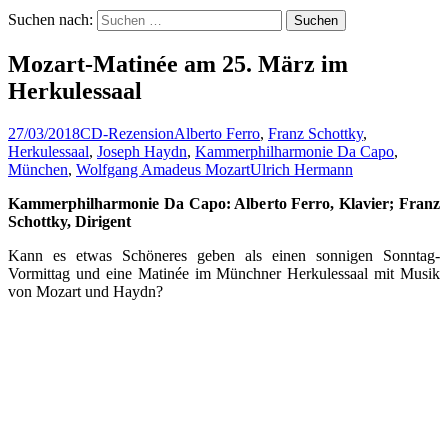
Suchen nach:
Mozart-Matinée am 25. März im
Herkulessaal
27/03/2018
CD-Rezension
Alberto Ferro
,
Franz Schottky
,
Herkulessaal
,
Joseph Haydn
,
Kammerphilharmonie Da Capo
,
München
,
Wolfgang Amadeus Mozart
Ulrich Hermann
Kammerphilharmonie Da Capo: Alberto Ferro, Klavier; Franz
Schottky, Dirigent
Kann es etwas Schöneres geben als einen sonnigen Sonntag-
Vormittag und eine Matinée im Münchner Herkulessaal mit Musik
von Mozart und Haydn?