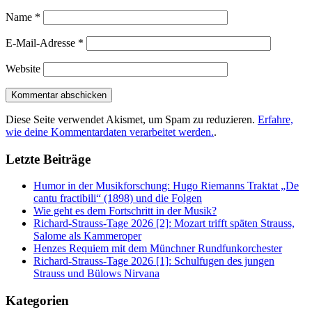
Name
*
E-Mail-Adresse
*
Website
Diese Seite verwendet Akismet, um Spam zu reduzieren.
Erfahre,
wie deine Kommentardaten verarbeitet werden.
.
Letzte Beiträge
Humor in der Musikforschung: Hugo Riemanns Traktat „De
cantu fractibili“ (1898) und die Folgen
Wie geht es dem Fortschritt in der Musik?
Richard-Strauss-Tage 2026 [2]: Mozart trifft späten Strauss,
Salome als Kammeroper
Henzes Requiem mit dem Münchner Rundfunkorchester
Richard-Strauss-Tage 2026 [1]: Schulfugen des jungen
Strauss und Bülows Nirvana
Kategorien