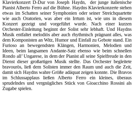
Klavierkonzert D-Dur von Joseph Haydn, der junge italienische
Pianist Alberto Ferro auf die Bühne. Haydns Klavierkonzerte stehen
etwas im Schatten seiner Symphonien oder seiner Streichquartette
wie auch Oratorien, was aber ein Irrtum ist, wie uns in diesem
Konzert gezeigt und vorgeführt wurde. Nach einer kurzen
Orchester-Einleitung beginnt der Solist sehr lebhaft. Und Haydns
Musik entfaltet melodiös aber auch rhythmisch prägnant alles, was
dem Komponisten an Witz, Humor und Einfall zu Gebote stand. Ein
Furioso an bewegendsten Klängen, Harmonien, Melodien und
Ideen, beim langsamen Andante-Satz ebenso wie beim schnellen
Rondo all’ Ungarese, in dem der Pianist all seine Spielfreude in den
Dienst dieser großartigen Musik stellte. Das Orchester begleitete
bravourös, ließ dem Solisten immer den Raum und auch die Zeit,
damit sich Haydns wahre Größe adäquat zeigen konnte. Die Bravos
im Schlussapplaus ließen Alberto Ferro ein kleines, überaus
sprudelndes und vergnügliches Stück von Gioacchino Rossini als
Zugabe spielen.