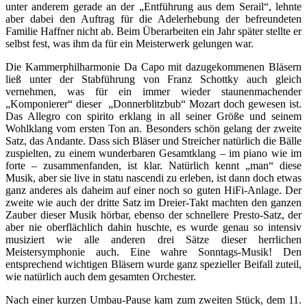
unter anderem gerade an der „Entführung aus dem Serail“, lehnte
aber dabei den Auftrag für die Adelerhebung der befreundeten
Familie Haffner nicht ab. Beim Überarbeiten ein Jahr später stellte er
selbst fest, was ihm da für ein Meisterwerk gelungen war.
Die Kammerphilharmonie Da Capo mit dazugekommenen Bläsern
ließ unter der Stabführung von Franz Schottky auch gleich
vernehmen, was für ein immer wieder staunenmachender
„Komponierer“ dieser „Donnerblitzbub“ Mozart doch gewesen ist.
Das Allegro con spirito erklang in all seiner Größe und seinem
Wohlklang vom ersten Ton an. Besonders schön gelang der zweite
Satz, das Andante. Dass sich Bläser und Streicher natürlich die Bälle
zuspielten, zu einem wunderbaren Gesamtklang – im piano wie im
forte – zusammenfanden, ist klar. Natürlich kennt „man“ diese
Musik, aber sie live in statu nascendi zu erleben, ist dann doch etwas
ganz anderes als daheim auf einer noch so guten HiFi-Anlage. Der
zweite wie auch der dritte Satz im Dreier-Takt machten den ganzen
Zauber dieser Musik hörbar, ebenso der schnellere Presto-Satz, der
aber nie oberflächlich dahin huschte, es wurde genau so intensiv
musiziert wie alle anderen drei Sätze dieser herrlichen
Meistersymphonie auch. Eine wahre Sonntags-Musik! Den
entsprechend wichtigen Bläsern wurde ganz spezieller Beifall zuteil,
wie natürlich auch dem gesamten Orchester.
Nach einer kurzen Umbau-Pause kam zum zweiten Stück, dem 11.