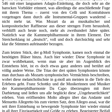
546 mit einer langsamen Adagio-Einleitung, die doch sehr an die
barocken Vorbilder erinnert, was allerdings die anschließende Fuge
mit ihrem Thema – zuerst von den Celli und Kontrabässen
vorgetragen dann durch alle Instrumental-Gruppen wandernd –
nicht mehr tat. Was Mozart da an musikalischer und
kompositorischer Raffinesse aus dieser strengen Form herausholt,
verblüfft auch heute noch, mehr als zweihundert Jahre später.
Natürlich war die Kammerphilharmonie in ihrem Element. Der
Streicherklang ist „deutsch“, voll und doch durchsichtig und sehr
klar die Stimmen aufeinander bezogen.
Zum letzten Stück, der g-Moll Symphonie, kamen noch einmal die
benötigten Bläser hinzu. Auch hier wieder: Diese Symphonie ist
zwar wohlbekannt, wenn man sie aber im Augenblick des
Entstehens hört, ist es doch etwas ganz anderes und berührt auf
völlig andere Weise. Die Trias der drei späten Symphonien könnte
man durchaus als Mozarts symphonisches Vermächtnis beschreiben,
wobei diese melancholischste in g-moll am meisten in die Tiefe des
Erlebens geht. Franz Schottky und die Musikerinnen und Musiker
der Kammerphilharmonie Da Capo überzeugten mit ihrer
Darbietung und ließen uns alle beglückt diese „Ungeheuerlichkeit“
erleben. Vom eröffnenden Molto allegro über das Andante und
Menuetto Allegretto bis zum vierten Satz, dem Allegro assai, war die
seit ihrer Entstehung so bewegende Symphonie hier wieder einmal
in all ihrer Einzigartigkeit und Größe zu erleben. Begeisterter Beifall