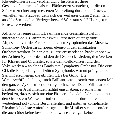
Klavierkonzerts sind veröffentlicht. Insofern ist diese
Gesamtaufnahme auch als ein Plädoyer zu verstehen, all diesen
Stücken zu einer angemessenen Verbreitung durch den Druck zu
verhelfen; ein Plädoyer, dem sich der Verfasser dieser Zeilen gern
anschließen möchte. Verleger hervor! Wer traut sich? Hier gibt es
Ehre zu erwerben!
Adriano hat seine zehn CDs umfassende Gesamteinspielung
innerhalb von 13 Jahren mit zwei Orchestern durchgeführt.
Abgesehen von der Achten, ist in allen Symphonien das Moscow
Symphony Orchestra zu hören, ebenso in den einsätzigen
Orchesterwerken. In den drei zuletzt entstandenen Produktionen –
der Achten Symphonie und den drei Schoeck-Liedern, den Werken
für Klavier und Orchester, sowie dem Cellokonzert und den
Vokalwerken – spielt das Bratislava Symphony Orchestra. Die erste
CD, die Einspielung der Dritten Symphonie, war ursprünglich bei
Sterling erschienen, die übrigen CDs bei Guild. Die
Wiederveröffentlichung durch Brilliant vereint somit zum ersten Mal
den ganzen Zyklus unter einem gemeinsamen Dach. Will man die
Leistung der Ausführenden richtig einschätzen, so sollte man
bedenken, dass es sich um eine Pioniertat handelt. Adriano hat mit
den Orchestern Werke einstudiert, die nicht nur durch ihre
weitgehend polyphone Beschaffenheit und mitunter komplizierte
Rhythmik höchste Anforderungen an die Musiker stellen, sondern
die auch über keine besondere, teilweise auch gar keine