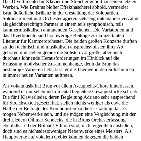
Das Divertimento für Klavier und Streicher gehört zu seinen letzten
Werken. Wie Brahms bloßer Effekthascherei abhold, vermeidet
Brun äußerliche Brillanz in der Gestaltung der Solopartien.
Soloinstrument und Orchester agieren stets eng miteinander verzahnt
als gleichberechtigte Partner in einem teils symphonisch, teils
kammermusikalisch anmutenden Geschehen. Die Variationen und
das Divertimento sind hochwertige Beiträge zur konzertanten
Literatur für Kammerorchester. Die beiden großen Konzerte dürften
zu den technisch und musikalisch anspruchsvollsten ihrer Art
gehören und stellen gerade die Solisten vor große, aber auch
durchaus lohnende Herausforderungen im Hinblick auf die
Erfassung motivischer Zusammenhänge, denn da Brun das
beständige Variieren liebt, lässt er die Themen in den Solostimmen
in immer neuen Varianten auftreten.
An Vokalmusik hat Brun vor allem A-cappella-Chöre hinterlassen,
während er nur selten instrumental begleitete Gesangsstücke schrieb.
Die fünf Klavierlieder, deren Begleitung Adriano sehr ansprechend
für Streichsextett gesetzt hat, stellen nichts weniger als etwa die
Hälfte der Beiträge des Komponisten zu dieser Gattung dar. Es
mögen Nebenwerke sein, und sie mögen eine Vergleichung mit den
drei Liedern Othmar Schoecks, die in Bruns Orchesterfassung
ebenfalls Teil der Brilliant-Edition sind, nicht eigentlich aushalten,
doch sind es nichtsdestoweniger Nebenwerke eines Meisters. Als
Hauptwerke auf vokalem Gebiet können dagegen die beiden