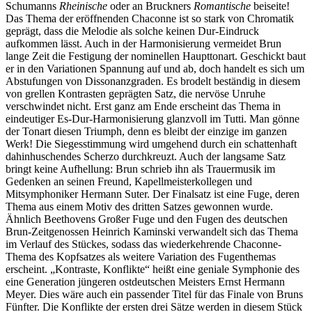
Schumanns
Rheinische
oder an Bruckners
Romantische
beiseite!
Das Thema der eröffnenden Chaconne ist so stark von Chromatik
geprägt, dass die Melodie als solche keinen Dur-Eindruck
aufkommen lässt. Auch in der Harmonisierung vermeidet Brun
lange Zeit die Festigung der nominellen Haupttonart. Geschickt baut
er in den Variationen Spannung auf und ab, doch handelt es sich um
Abstufungen von Dissonanzgraden. Es brodelt beständig in diesem
von grellen Kontrasten geprägten Satz, die nervöse Unruhe
verschwindet nicht. Erst ganz am Ende erscheint das Thema in
eindeutiger Es-Dur-Harmonisierung glanzvoll im Tutti. Man gönne
der Tonart diesen Triumph, denn es bleibt der einzige im ganzen
Werk! Die Siegesstimmung wird umgehend durch ein schattenhaft
dahinhuschendes Scherzo durchkreuzt. Auch der langsame Satz
bringt keine Aufhellung: Brun schrieb ihn als Trauermusik im
Gedenken an seinen Freund, Kapellmeisterkollegen und
Mitsymphoniker Hermann Suter. Der Finalsatz ist eine Fuge, deren
Thema aus einem Motiv des dritten Satzes gewonnen wurde.
Ähnlich Beethovens Großer Fuge und den Fugen des deutschen
Brun-Zeitgenossen Heinrich Kaminski verwandelt sich das Thema
im Verlauf des Stückes, sodass das wiederkehrende Chaconne-
Thema des Kopfsatzes als weitere Variation des Fugenthemas
erscheint. „Kontraste, Konflikte“ heißt eine geniale Symphonie des
eine Generation jüngeren ostdeutschen Meisters Ernst Hermann
Meyer. Dies wäre auch ein passender Titel für das Finale von Bruns
Fünfter. Die Konflikte der ersten drei Sätze werden in diesem Stück