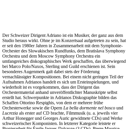
Der Schweizer Dirigent Adriano ist ein Musiker, der ganz aus dem
Studio heraus wirkt. Ohne je im Konzertsaal aufgetreten zu sein, hat
er seit den 1980er Jahren in Zusammenarbeit mit dem Symphonie-
Orchester des Slowakischen Rundfunks, dem Bratislava Symphony
Orchestra und dem Moscow Symphony Orchestra ein
umfangreiches diskographisches Werk geschaffen, das überwiegend
bei Marco Polo/Naxos, Sterling und Guild erschienen ist. Sein
besonderes Augenmerk galt dabei stets der Förderung
vernachlässigter Kompositionen. Bei einem nicht geringen Teil der
Aufnahmen Adrianos handelt es sich um Ersteinspielungen, und
wiederholt ist es vorgekommen, dass der Dirigent das
Orchestermaterial anhand unveröffentlichter Manuskripte selbst
erstellt hat. Schwerpunkte in Adrianos Diskographie bilden das
Schaffen Ottorino Respighis, von dem er mehrere frühe
Orchesterwerke sowie die Opern
La bella dormente nel bosco
und
Lucrezia
als erster auf CD brachte, Filmmusik (u. a. jeweils vier
Arthur Honegger und Georges Auric gewidmete CDs) und Werke
schweizerischer Komponisten. In letzterer Kategorie leistete er
Pionierarbeit für Émile Jaques-Dalcroze (3 CDs), Pierre Maurice,