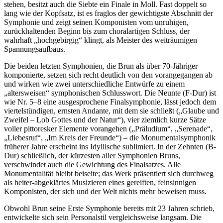
stehen, besitzt auch die Siebte ein Finale in Moll. Fast doppelt so
lang wie der Kopfsatz, ist es fraglos der gewichtigste Abschnitt der
Symphonie und zeigt seinen Komponisten vom unruhigen,
zurückhaltenden Beginn bis zum choralartigen Schluss, der
wahrhaft „hochgebirgig“ klingt, als Meister des weiträumigen
Spannungsaufbaus.
Die beiden letzten Symphonien, die Brun als über 70-Jähriger
komponierte, setzen sich recht deutlich von den vorangegangen ab
und wirken wie zwei unterschiedliche Entwürfe zu einem
„altersweisen“ symphonischen Schlusswort. Die Neunte (F-Dur) ist
wie Nr. 5–8 eine ausgesprochene Finalsymphonie, lässt jedoch dem
viertelstündigen, ernsten Andante, mit dem sie schließt („Glaube und
Zweifel – Lob Gottes und der Natur“), vier ziemlich kurze Sätze
voller pittoresker Elemente vorangehen („Präludium“, „Serenade“,
„Liebesruf“, „Im Kreis der Freunde“) – die Monumentalsymphonik
früherer Jahre erscheint ins Idyllische sublimiert. In der Zehnten (B-
Dur) schließlich, der kürzesten aller Symphonien Bruns,
verschwindet auch die Gewichtung des Finalsatzes. Alle
Monumentalität bleibt beiseite; das Werk präsentiert sich durchweg
als heiter-abgeklärtes Musizieren eines gereiften, feinsinnigen
Komponisten, der sich und der Welt nichts mehr beweisen muss.
Obwohl Brun seine Erste Symphonie bereits mit 23 Jahren schrieb,
entwickelte sich sein Personalstil vergleichsweise langsam. Die