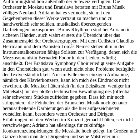
Aufführungstradition außerhalb der Schweiz verfügten. Die
Orchester in Moskau und Bratislava betraten mit Bruns Musik
völliges Neuland. Adriano hat es vermocht, sie mit den
Gegebenheiten dieser Werke vertraut zu machen und zu
handwerklich sehr soliden, musikalisch überzeugenden
Darbietungen anzuspornen. Bruns Rhythmen sind bei Adriano in
sicheren Händen, auch wahrt er stets die Übersicht über das
Zusammenspiel der Orchestergruppen. Mit dem Cellisten Claudius
Herrmann und dem Pianisten Tomáš Nemec stehen ihm in den
Instrumentalkonzerten fähige Solisten zur Verfügung, denen sich die
Mezzosopranistin Bernadett Fodor in den Liedern würdig
anschließt. Der Bratislava Symphony Choir erledigt seine Aufgabe
in den Chorstücken gut, wenn auch nicht ohne Probleme bezüglich
der Textverständlichkeit. Nur im Falle einer einzigen Aufnahme,
nämlich des Klavierkonzerts, kann ich mich des Eindrucks nicht
erwehren, die Musiker hätten sich (in den Ecksätzen, weniger im
Mittelsatz) mit der bloßen technischen Bewältigung des (offenbar
sehr schweren) Stückes zufrieden gegeben. Dass ich mir noch
stringentere, die Feinheiten der Brunschen Musik noch genauer
herausarbeitende Darbietungen als die hier aufgezeichneten
vorstellen kann, besonders wenn Orchester und Dirigent
Erfahrungen mit den Werken im Konzert gemacht hätten, sei nicht
verschwiegen; Adriano hat allerdings für zukünftige
Konkurrenzeinspielungen die Messlatte hoch gelegt. Im Großen und
Ganzen kann man den Dirigenten und seine Mitstreiter nur