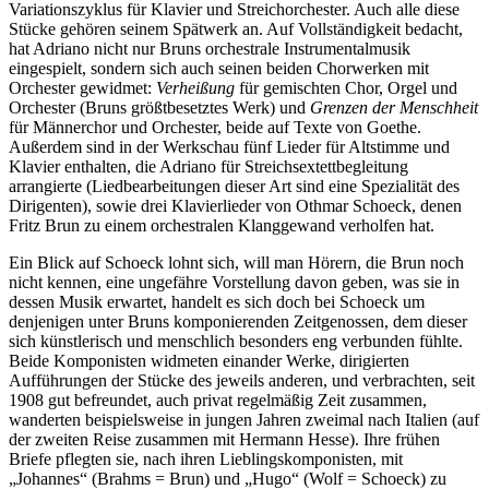
Variationszyklus für Klavier und Streichorchester. Auch alle diese
Stücke gehören seinem Spätwerk an. Auf Vollständigkeit bedacht,
hat Adriano nicht nur Bruns orchestrale Instrumentalmusik
eingespielt, sondern sich auch seinen beiden Chorwerken mit
Orchester gewidmet:
Verheißung
für gemischten Chor, Orgel und
Orchester (Bruns größtbesetztes Werk) und
Grenzen der Menschheit
für Männerchor und Orchester, beide auf Texte von Goethe.
Außerdem sind in der Werkschau fünf Lieder für Altstimme und
Klavier enthalten, die Adriano für Streichsextettbegleitung
arrangierte (Liedbearbeitungen dieser Art sind eine Spezialität des
Dirigenten), sowie drei Klavierlieder von Othmar Schoeck, denen
Fritz Brun zu einem orchestralen Klanggewand verholfen hat.
Ein Blick auf Schoeck lohnt sich, will man Hörern, die Brun noch
nicht kennen, eine ungefähre Vorstellung davon geben, was sie in
dessen Musik erwartet, handelt es sich doch bei Schoeck um
denjenigen unter Bruns komponierenden Zeitgenossen, dem dieser
sich künstlerisch und menschlich besonders eng verbunden fühlte.
Beide Komponisten widmeten einander Werke, dirigierten
Aufführungen der Stücke des jeweils anderen, und verbrachten, seit
1908 gut befreundet, auch privat regelmäßig Zeit zusammen,
wanderten beispielsweise in jungen Jahren zweimal nach Italien (auf
der zweiten Reise zusammen mit Hermann Hesse). Ihre frühen
Briefe pflegten sie, nach ihren Lieblingskomponisten, mit
„Johannes“ (Brahms = Brun) und „Hugo“ (Wolf = Schoeck) zu