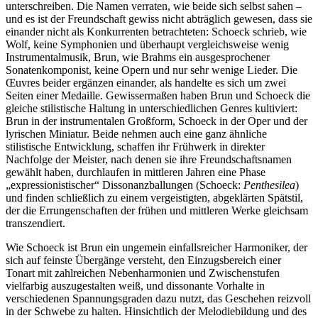
unterschreiben. Die Namen verraten, wie beide sich selbst sahen –
und es ist der Freundschaft gewiss nicht abträglich gewesen, dass sie
einander nicht als Konkurrenten betrachteten: Schoeck schrieb, wie
Wolf, keine Symphonien und überhaupt vergleichsweise wenig
Instrumentalmusik, Brun, wie Brahms ein ausgesprochener
Sonatenkomponist, keine Opern und nur sehr wenige Lieder. Die
Œuvres beider ergänzen einander, als handelte es sich um zwei
Seiten einer Medaille. Gewissermaßen haben Brun und Schoeck die
gleiche stilistische Haltung in unterschiedlichen Genres kultiviert:
Brun in der instrumentalen Großform, Schoeck in der Oper und der
lyrischen Miniatur. Beide nehmen auch eine ganz ähnliche
stilistische Entwicklung, schaffen ihr Frühwerk in direkter
Nachfolge der Meister, nach denen sie ihre Freundschaftsnamen
gewählt haben, durchlaufen in mittleren Jahren eine Phase
„expressionistischer“ Dissonanzballungen (Schoeck:
Penthesilea
)
und finden schließlich zu einem vergeistigten, abgeklärten Spätstil,
der die Errungenschaften der frühen und mittleren Werke gleichsam
transzendiert.
Wie Schoeck ist Brun ein ungemein einfallsreicher Harmoniker, der
sich auf feinste Übergänge versteht, den Einzugsbereich einer
Tonart mit zahlreichen Nebenharmonien und Zwischenstufen
vielfarbig auszugestalten weiß, und dissonante Vorhalte in
verschiedenen Spannungsgraden dazu nutzt, das Geschehen reizvoll
in der Schwebe zu halten. Hinsichtlich der Melodiebildung und des