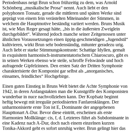
Periodenbaus neigt Brun schon frühzeitig zu dem, was Arnold
Schönberg „musikalische Prosa“ nennt. Auch liebt er den
polyphonen Tonsatz, gerade die mittleren und späten Werke sind
geprägt von einem fein verästelten Miteinander der Stimmen, in
welchem die Hauptmotive beständig variiert werden. Bruns Musik
ist, wie Max Reger gesagt hätte, „bis in die äußersten Zweiglein
durchgebildet“. Während jedoch manche seiner Zeitgenossen unter
ähnlichen Voraussetzungen einen üppig-geschmeidigen „Jugendstil“
kultivieren, wirkt Brun sehr bodenständig, mitunter geradezu urig.
Auch liebt er starke Stimmungskontraste: Schattige Idyllen, gemalt
in exquisitem harmonisch-instrumentatorischem Chiaroscuro, gibt es
in seinen Werken ebenso wie steile, schroffe Felswände und hoch
aufragende Gipfelzinnen. Den ersten Satz der Dritten Symphonie
charakterisierte der Komponist gar selbst als „anorganisches,
einsames, feindliches“ Hochgebirge.
Einen guten Einstieg in Bruns Welt bietet die Achte Symphonie von
1942, in deren Anfangstakten man die Kunstgriffe des Komponisten
wunderbar in nuce nachvollziehen kann. Der Kopfsatz beginnt
heftig bewegt mit irregulär periodisierten Fanfarenklängen. Der
unharmonisierte erste Ton ist E, Dominante der angegebenen
Haupttonart A-Dur. Bevor diese eintritt, erscheinen als erste
Harmonien Mollklänge: cis, f, d. Letzteres führt als Subdominante in
eine Kadenz nach A-Dur, doch nach einem einzelnen kurzen
Tonika-Akkord geht es sofort unruhig weiter. Brun gelingt hier das