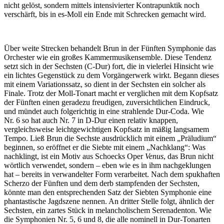
nicht gelöst, sondern mittels intensivierter Kontrapunktik noch
verschärft, bis in es-Moll ein Ende mit Schrecken gemacht wird.
Über weite Strecken behandelt Brun in der Fünften Symphonie das
Orchester wie ein großes Kammermusikensemble. Diese Tendenz
setzt sich in der Sechsten (C-Dur) fort, die in vielerlei Hinsicht wie
ein lichtes Gegenstück zu dem Vorgängerwerk wirkt. Begann dieses
mit einem Variationssatz, so dient in der Sechsten ein solcher als
Finale. Trotz der Moll-Tonart macht er verglichen mit dem Kopfsatz
der Fünften einen geradezu freudigen, zuversichtlichen Eindruck,
und mündet auch folgerichtig in eine strahlende Dur-Coda. Wie
Nr. 6 so hat auch Nr. 7 in D-Dur einen relativ knappen,
vergleichsweise leichtgewichtigen Kopfsatz in mäßig langsamem
Tempo. Ließ Brun die Sechste ausdrücklich mit einem „Präludium“
beginnen, so eröffnet er die Siebte mit einem „Nachklang“: Was
nachklingt, ist ein Motiv aus Schoecks Oper
Venus
, das Brun nicht
wörtlich verwendet, sondern – eben wie es in ihm nachgeklungen
hat – bereits in verwandelter Form verarbeitet. Nach dem spukhaften
Scherzo der Fünften und dem derb stampfenden der Sechsten,
könnte man den entsprechenden Satz der Siebten Symphonie eine
phantastische Jagdszene nennen. An dritter Stelle folgt, ähnlich der
Sechsten, ein zartes Stück in melancholischem Serenadenton. Wie
die Symphonien Nr. 5, 6 und 8, die alle nominell in Dur-Tonarten