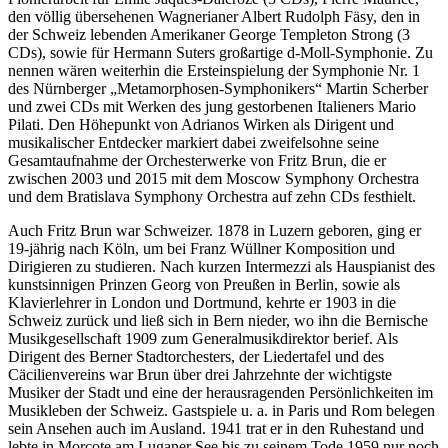
den völlig übersehenen Wagnerianer Albert Rudolph Fäsy, den in
der Schweiz lebenden Amerikaner George Templeton Strong (3
CDs), sowie für Hermann Suters großartige d-Moll-Symphonie. Zu
nennen wären weiterhin die Ersteinspielung der Symphonie Nr. 1
des Nürnberger „Metamorphosen-Symphonikers“ Martin Scherber
und zwei CDs mit Werken des jung gestorbenen Italieners Mario
Pilati. Den Höhepunkt von Adrianos Wirken als Dirigent und
musikalischer Entdecker markiert dabei zweifelsohne seine
Gesamtaufnahme der Orchesterwerke von Fritz Brun, die er
zwischen 2003 und 2015 mit dem Moscow Symphony Orchestra
und dem Bratislava Symphony Orchestra auf zehn CDs festhielt.
Auch Fritz Brun war Schweizer. 1878 in Luzern geboren, ging er
19-jährig nach Köln, um bei Franz Wüllner Komposition und
Dirigieren zu studieren. Nach kurzen Intermezzi als Hauspianist des
kunstsinnigen Prinzen Georg von Preußen in Berlin, sowie als
Klavierlehrer in London und Dortmund, kehrte er 1903 in die
Schweiz zurück und ließ sich in Bern nieder, wo ihn die Bernische
Musikgesellschaft 1909 zum Generalmusikdirektor berief. Als
Dirigent des Berner Stadtorchesters, der Liedertafel und des
Cäcilienvereins war Brun über drei Jahrzehnte der wichtigste
Musiker der Stadt und eine der herausragenden Persönlichkeiten im
Musikleben der Schweiz. Gastspiele u. a. in Paris und Rom belegen
sein Ansehen auch im Ausland. 1941 trat er in den Ruhestand und
lebte in Morcote am Luganer See bis zu seinem Tode 1959 nur noch