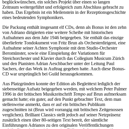
beglückwünschen, ein solches Projekt über einen so langen
Zeitraum weitergeführt und erfolgreich zum Abschluss gebracht zu
haben. Das Ergebnis ist ein Meilenstein in der Rezeptionsgeschichte
eines bedeutenden Symphonikers.
Die Packung enthält insgesamt elf CDs, denn als Bonus ist den zehn
von Adriano dirigierten eine weitere Scheibe mit historischen
Aufnahmen aus dem Jahr 1946 beigegeben. Sie enthält das einzige
überlieferte Tondokument von Fritz Brun als Orchesterdirigent, eine
Aufnahme seiner Achten Symphonie mit dem Studio-Orchester
Beromünster, sowie eine Einspielung der Variationen für
Streichorchester und Klavier durch das Collegium Musicum Zürich
und den Pianisten Adrian Aeschbacher unter der Leitung Paul
Sachers, der das Werk in Auftrag gegeben hatte. Auch diese Bonus-
CD war ursprünglich bei Guild herausgekommen.
Aus Platzgründen konnte der Edition als Begleittext lediglich der
siebenseitige Aufsatz beigegeben werden, mit welchem Peter Palmer
1996 in der britischen Musikzeitschrift
Tempo
auf Brun aufmerksam
gemacht hatte; ein guter, auf den Punkt gebrachter Text, dem man
stellenweise anmerkt, dass er auf ein britisches Publikum
zugeschnitten ist (Brun wird vorrangig mit britischen Zeitgenossen
verglichen). Brilliant Classics stellt jedoch auf seiner Netzpräsenz
zusätzlich einen über 80-seitigen Text bereit, der sämtliche
Einführungen Adrianos zu den originalen Veröffentlichungen