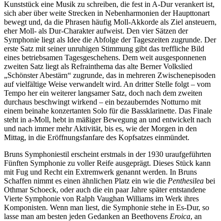
Kunststück eine Musik zu schreiben, die fest in A-Dur verankert ist,
sich aber über weite Strecken in Nebenharmonien der Haupttonart
bewegt und, da die Phrasen häufig Moll-Akkorde als Ziel ansteuern,
eher Moll- als Dur-Charakter aufweist. Den vier Sätzen der
Symphonie liegt als Idee die Abfolge der Tageszeiten zugrunde. Der
erste Satz mit seiner unruhigen Stimmung gibt das treffliche Bild
eines betriebsamen Tagesgeschehens. Dem weit ausgesponnenen
zweiten Satz liegt als Refrainthema das alte Berner Volkslied
„Schönster Abestärn“ zugrunde, das in mehreren Zwischenepisoden
auf vielfältige Weise verwandelt wird. An dritter Stelle folgt – vom
Tempo her ein weiterer langsamer Satz, doch nach dem zweiten
durchaus beschwingt wirkend – ein bezauberndes Notturno mit
einem beinahe konzertanten Solo für die Bassklarinette. Das Finale
steht in a-Moll, hebt in mäßiger Bewegung an und entwickelt nach
und nach immer mehr Aktivität, bis es, wie der Morgen in den
Mittag, in die Eröffnungsfanfare des Kopfsatzes einmündet.
Bruns Symphoniestil erscheint erstmals in der 1930 uraufgeführten
Fünften Symphonie zu voller Reife ausgeprägt. Dieses Stück kann
mit Fug und Recht ein Extremwerk genannt werden. In Bruns
Schaffen nimmt es einen ähnlichen Platz ein wie die
Penthesilea
bei
Othmar Schoeck, oder auch die ein paar Jahre später entstandene
Vierte Symphonie von Ralph Vaughan Williams im Werk ihres
Komponisten. Wenn man liest, die Symphonie stehe in Es-Dur, so
lasse man am besten jeden Gedanken an Beethovens
Eroica
, an