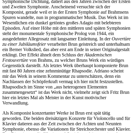
Symphonische Dichtung, datiert aus den Jahren zwischen der Ersten
und Zweiten Symphonie. Anscheinend versuchte sich der
Komponist, gerade weil er in der Ersten Symphonie auf Brahmsens
Spuren wandelte, nun in programmatischer Musik. Das Werk ist im
Wesentlichen ein dunkel getöntes großes Adagio mit belebteren
Episoden. Auf einer Höhe mit den mittleren und späten Symphonien
steht der monumentale Symphonische Prolog von 1944, ein
ausgedehnter Allegrosatz mit langsamer Einleitung. In der
Ouvertüre
zu einer Jubiläumsfeier
verarbeitet Brun geistreich und unterhaltsam
ein Berner Volkslied, das aber erst am Ende in seiner Originalgestalt
erklingt. Der Effekt ähnelt dem Schluss der
Akademischen
Festouvertüre
von Brahms, zu welcher Bruns Werk ein würdiges
Gegenstück darstellt. Als letztes Werk überhaupt komponierte Brun
mit fast 80 Jahren eine zehnminütige Rhapsodie. Adriano scheint
mir das Werk in seinem Kommentar zu unterschätzen, denn ein
Nachlassen der Schöpferkraft vermag ich hier nicht festzustellen.
Rhapsodisch im Sinne von „aus heterogenen Elementen
zusammengesetzt“ ist das Werk nicht, vielmehr zeigt sich Fritz Brun
hier ein letztes Mal als Meister in der Kunst motivischer
Verwandlung.
Als Komponist konzertanter Werke ist Brun erst spät tätig
geworden. Die beiden dreisätzigen Konzerte für Violoncello und für
Klavier datieren aus der Zeit zwischen der Achten und Neunten
Symphonie, ebenso die Variationen für Streichorchester und Klavier.