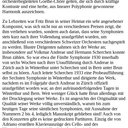
orchesterbegleiteten Goethe-Chöre gelten, die sich durch kräftige
Kontraste und eine herbe, aus linearer Polyphonie gewonnene
Harmonik auszeichnen.
Zu Lebzeiten war Fritz Brun in seiner Heimat ein sehr angesehener
Komponist, was sich nicht nur an verschiedenen Preisen zeigt, die
ihm verliehen wurden, sondern auch daran, dass seine Symphonien
stets kurz nach ihrer Vollendung uraufgeführt wurden, um
anschließend von verschiedenen Schweizer Orchestern nachgespielt
zu werden. Illustre Dirigenten nahmen sich der Werke an;
insbesondere auf Volkmar Andreae und Hermann Scherchen konnte
Brun zählen. So war etwa die Fünfte Symphonie 1930 innerhalb
von sechs Wochen nach ihrer Uraufführung durch Andreae in
Zürich auch in Winterthur unter Scherchen und in Bern unter Brun
selbst zu hören. Auch leitete Scherchen 1933 eine Probeaufführung
der Sechsten Symphonie in Winterthur und dirigierte das Werk,
nachdem es im Folgejahr durch Andreae in Zürich offiziell
uraufgeführt worden war, an drei aufeinanderfolgenden Tagen in
Winterthur und Bern. Weit weniger Glück hatte Brun allerdings mit
der Drucklegung seiner Werke. Es ist angesichts der Originalität und
Qualität seiner Werke völlig unverständlich, warum bis zum
heutigen Tage seine sämtlichen Symphonien, mit Ausnahme der
Nummern 2 bis 4, lediglich Manuskript geblieben sind! Auch von
den Konzerten gibt es keine gedruckten Partituren. Einzig die von
Adriano erstellten Klavierauszüge des Cello- und des