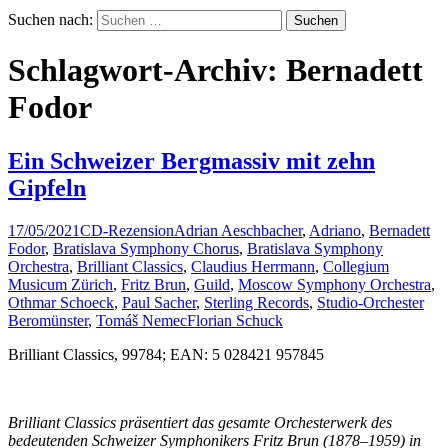
Suchen nach:
Schlagwort-Archiv: Bernadett
Fodor
Ein Schweizer Bergmassiv mit zehn
Gipfeln
17/05/2021
CD-Rezension
Adrian Aeschbacher
,
Adriano
,
Bernadett
Fodor
,
Bratislava Symphony Chorus
,
Bratislava Symphony
Orchestra
,
Brilliant Classics
,
Claudius Herrmann
,
Collegium
Musicum Zürich
,
Fritz Brun
,
Guild
,
Moscow Symphony Orchestra
,
Othmar Schoeck
,
Paul Sacher
,
Sterling Records
,
Studio-Orchester
Beromünster
,
Tomáš Nemec
Florian Schuck
Brilliant Classics, 99784; EAN: 5 028421 957845
Brilliant Classics präsentiert das gesamte Orchesterwerk des
bedeutenden Schweizer Symphonikers Fritz Brun (1878–1959) in