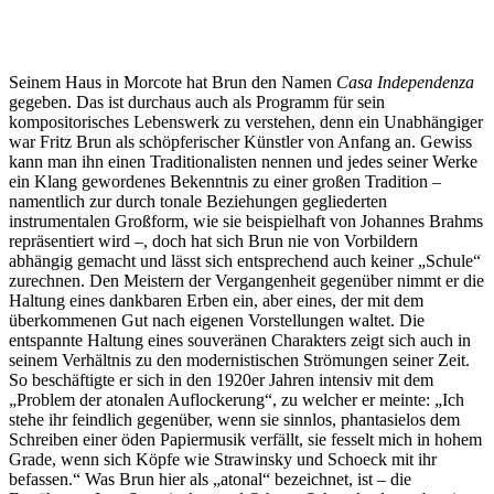
Seinem Haus in Morcote hat Brun den Namen
Casa Independenza
gegeben. Das ist durchaus auch als Programm für sein
kompositorisches Lebenswerk zu verstehen, denn ein Unabhängiger
war Fritz Brun als schöpferischer Künstler von Anfang an. Gewiss
kann man ihn einen Traditionalisten nennen und jedes seiner Werke
ein Klang gewordenes Bekenntnis zu einer großen Tradition –
namentlich zur durch tonale Beziehungen gegliederten
instrumentalen Großform, wie sie beispielhaft von Johannes Brahms
repräsentiert wird –, doch hat sich Brun nie von Vorbildern
abhängig gemacht und lässt sich entsprechend auch keiner „Schule“
zurechnen. Den Meistern der Vergangenheit gegenüber nimmt er die
Haltung eines dankbaren Erben ein, aber eines, der mit dem
überkommenen Gut nach eigenen Vorstellungen waltet. Die
entspannte Haltung eines souveränen Charakters zeigt sich auch in
seinem Verhältnis zu den modernistischen Strömungen seiner Zeit.
So beschäftigte er sich in den 1920er Jahren intensiv mit dem
„Problem der atonalen Auflockerung“, zu welcher er meinte: „Ich
stehe ihr feindlich gegenüber, wenn sie sinnlos, phantasielos dem
Schreiben einer öden Papiermusik verfällt, sie fesselt mich in hohem
Grade, wenn sich Köpfe wie Strawinsky und Schoeck mit ihr
befassen.“ Was Brun hier als „atonal“ bezeichnet, ist – die