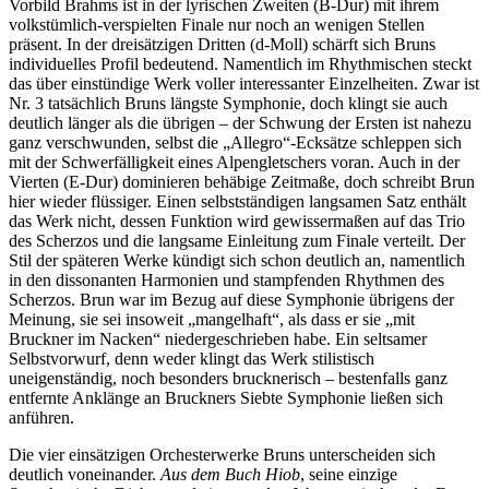
Vorbild Brahms ist in der lyrischen Zweiten (B-Dur) mit ihrem
volkstümlich-verspielten Finale nur noch an wenigen Stellen
präsent. In der dreisätzigen Dritten (d-Moll) schärft sich Bruns
individuelles Profil bedeutend. Namentlich im Rhythmischen steckt
das über einstündige Werk voller interessanter Einzelheiten. Zwar ist
Nr. 3 tatsächlich Bruns längste Symphonie, doch klingt sie auch
deutlich länger als die übrigen – der Schwung der Ersten ist nahezu
ganz verschwunden, selbst die „Allegro“-Ecksätze schleppen sich
mit der Schwerfälligkeit eines Alpengletschers voran. Auch in der
Vierten (E-Dur) dominieren behäbige Zeitmaße, doch schreibt Brun
hier wieder flüssiger. Einen selbstständigen langsamen Satz enthält
das Werk nicht, dessen Funktion wird gewissermaßen auf das Trio
des Scherzos und die langsame Einleitung zum Finale verteilt. Der
Stil der späteren Werke kündigt sich schon deutlich an, namentlich
in den dissonanten Harmonien und stampfenden Rhythmen des
Scherzos. Brun war im Bezug auf diese Symphonie übrigens der
Meinung, sie sei insoweit „mangelhaft“, als dass er sie „mit
Bruckner im Nacken“ niedergeschrieben habe. Ein seltsamer
Selbstvorwurf, denn weder klingt das Werk stilistisch
uneigenständig, noch besonders brucknerisch – bestenfalls ganz
entfernte Anklänge an Bruckners Siebte Symphonie ließen sich
anführen.
Die vier einsätzigen Orchesterwerke Bruns unterscheiden sich
deutlich voneinander.
Aus dem Buch Hiob
, seine einzige