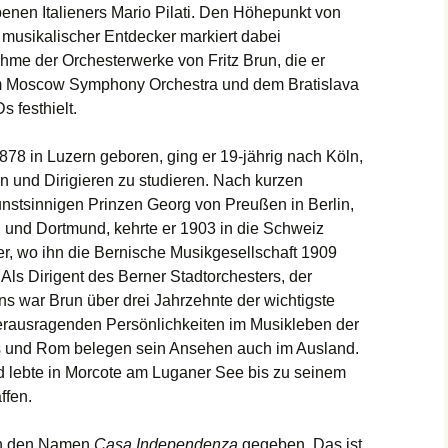
enen Italieners Mario Pilati. Den Höhepunkt von
 musikalischer Entdecker markiert dabei
me der Orchesterwerke von Fritz Brun, die er
m Moscow Symphony Orchestra und dem Bratislava
 festhielt.
878 in Luzern geboren, ging er 19-jährig nach Köln,
n und Dirigieren zu studieren. Nach kurzen
unstsinnigen Prinzen Georg von Preußen in Berlin,
n und Dortmund, kehrte er 1903 in die Schweiz
der, wo ihn die Bernische Musikgesellschaft 1909
Als Dirigent des Berner Stadtorchesters, der
ns war Brun über drei Jahrzehnte der wichtigste
herausragenden Persönlichkeiten im Musikleben der
ris und Rom belegen sein Ansehen auch im Ausland.
d lebte in Morcote am Luganer See bis zu seinem
ffen.
un den Namen
Casa Independenza
gegeben. Das ist