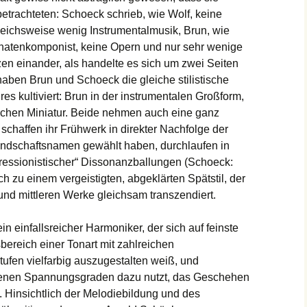
betrachteten: Schoeck schrieb, wie Wolf, keine
eichsweise wenig Instrumentalmusik, Brun, wie
atenkomponist, keine Opern und nur sehr wenige
en einander, als handelte es sich um zwei Seiten
aben Brun und Schoeck die gleiche stilistische
es kultiviert: Brun in der instrumentalen Großform,
ischen Miniatur. Beide nehmen auch eine ganz
 schaffen ihr Frühwerk in direkter Nachfolge der
eundschaftsnamen gewählt haben, durchlaufen in
pressionistischer“ Dissonanzballungen (Schoeck:
ich zu einem vergeistigten, abgeklärten Spätstil, der
und mittleren Werke gleichsam transzendiert.
 einfallsreicher Harmoniker, der sich auf feinste
ereich einer Tonart mit zahlreichen
fen vielfarbig auszugestalten weiß, und
edenen Spannungsgraden dazu nutzt, das Geschehen
. Hinsichtlich der Melodiebildung und des