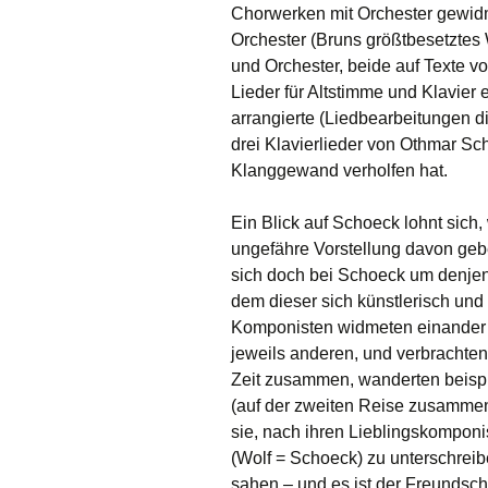
Chorwerken mit Orchester gewid
Orchester (Bruns größtbesetztes
und Orchester, beide auf Texte v
Lieder für Altstimme und Klavier e
arrangierte (Liedbearbeitungen di
drei Klavierlieder von Othmar Sc
Klanggewand verholfen hat.
Ein Blick auf Schoeck lohnt sich,
ungefähre Vorstellung davon gebe
sich doch bei Schoeck um denje
dem dieser sich künstlerisch un
Komponisten widmeten einander W
jeweils anderen, und verbrachten,
Zeit zusammen, wanderten beispi
(auf der zweiten Reise zusammen 
sie, nach ihren Lieblingskomponi
(Wolf = Schoeck) zu unterschreib
sahen – und es ist der Freundsch