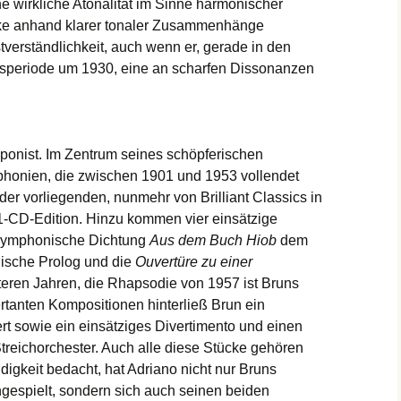
ne wirkliche Atonalität im Sinne harmonischer
cke anhand klarer tonaler Zusammenhänge
tverständlichkeit, auch wenn er, gerade in den
nsperiode um 1930, eine an scharfen Dissonanzen
ponist. Im Zentrum seines schöpferischen
onien, die zwischen 1901 und 1953 vollendet
der vorliegenden, nunmehr von Brilliant Classics in
-CD-Edition. Hinzu kommen vier einsätzige
 Symphonische Dichtung
Aus dem Buch Hiob
dem
ische Prolog und die
Ouvertüre zu einer
ren Jahren, die Rhapsodie von 1957 ist Bruns
rtanten Kompositionen hinterließ Brun ein
ert sowie ein einsätziges Divertimento und einen
Streichorchester. Auch alle diese Stücke gehören
digkeit bedacht, hat Adriano nicht nur Bruns
ngespielt, sondern sich auch seinen beiden