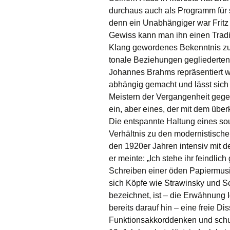
durchaus auch als Programm für 
denn ein Unabhängiger war Fritz 
Gewiss kann man ihn einen Tradi
Klang gewordenes Bekenntnis zu 
tonale Beziehungen gegliederten 
Johannes Brahms repräsentiert wi
abhängig gemacht und lässt sich
Meistern der Vergangenheit gege
ein, aber eines, der mit dem üb
Die entspannte Haltung eines so
Verhältnis zu den modernistischen
den 1920er Jahren intensiv mit d
er meinte: „Ich stehe ihr feindli
Schreiben einer öden Papiermusik
sich Köpfe wie Strawinsky und Sc
bezeichnet, ist – die Erwähnung
bereits darauf hin – eine freie 
Funktionsakkorddenken und schu