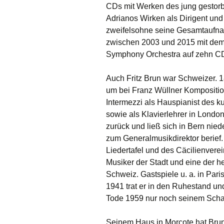
CDs mit Werken des jung gestorb
Adrianos Wirken als Dirigent und
zweifelsohne seine Gesamtaufnah
zwischen 2003 und 2015 mit de
Symphony Orchestra auf zehn CDs
Auch Fritz Brun war Schweizer. 1
um bei Franz Wüllner Kompositio
Intermezzi als Hauspianist des k
sowie als Klavierlehrer in Londo
zurück und ließ sich in Bern nie
zum Generalmusikdirektor berief. 
Liedertafel und des Cäcilienverei
Musiker der Stadt und eine der 
Schweiz. Gastspiele u. a. in Pa
1941 trat er in den Ruhestand un
Tode 1959 nur noch seinem Scha
Seinem Haus in Morcote hat Br