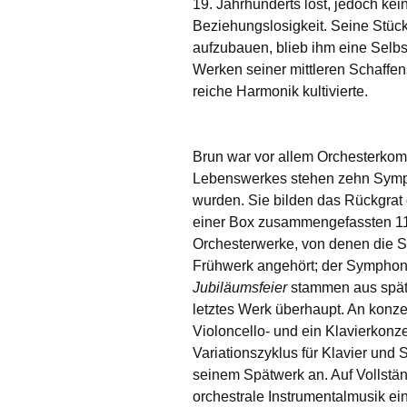
19. Jahrhunderts löst, jedoch kei
Beziehungslosigkeit. Seine Stü
aufzubauen, blieb ihm eine Selbs
Werken seiner mittleren Schaffe
reiche Harmonik kultivierte.
Brun war vor allem Orchesterkom
Lebenswerkes stehen zehn Symph
wurden. Sie bilden das Rückgrat 
einer Box zusammengefassten 11
Orchesterwerke, von denen die
Frühwerk angehört; der Symphon
Jubiläumsfeier
stammen aus späte
letztes Werk überhaupt. An konze
Violoncello- und ein Klavierkonz
Variationszyklus für Klavier und 
seinem Spätwerk an. Auf Vollstän
orchestrale Instrumentalmusik ei