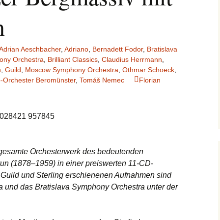
n
Adrian Aeschbacher
,
Adriano
,
Bernadett Fodor
,
Bratislava
ony Orchestra
,
Brilliant Classics
,
Claudius Herrmann
,
n
,
Guild
,
Moscow Symphony Orchestra
,
Othmar Schoeck
,
o-Orchester Beromünster
,
Tomáš Nemec
Florian
 5 028421 957845
as gesamte Orchesterwerk des bedeutenden
un (1878–1959) in einer preiswerten 11-CD-
i Guild und Sterling erschienenen Aufnahmen sind
und das Bratislava Symphony Orchestra unter der