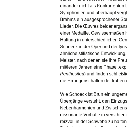
einander nicht als Konkurrenten 
Symphonien und überhaupt vergl
Brahms ein ausgesprochener Son
Lieder. Die Œuvres beider ergänz
einer Medaille. Gewissermaßen h
Haltung in unterschiedlichen Genr
Schoeck in der Oper und der lyr
ähnliche stilistische Entwicklung,
Meister, nach denen sie ihre Fr
mittleren Jahren eine Phase „ex
Penthesilea
) und finden schließl
die Errungenschaften der frühen 
Wie Schoeck ist Brun ein ungemein
Übergänge versteht, den Einzugsb
Nebenharmonien und Zwischenstu
dissonante Vorhalte in verschi
reizvoll in der Schwebe zu halten