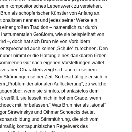
sein kompositorisches Lebenswerk zu verstehen,
Brun als schöpferischer Künstler von Anfang an.
tionalisten nennen und jedes seiner Werke ein
einer großen Tradition – namentlich zur durch
instrumentalen Großform, wie sie beispielhaft von
rd –, doch hat sich Brun nie von Vorbildern
 entsprechend auch keiner „Schule“ zurechnen. Den
nüber nimmt er die Haltung eines dankbaren Erben
erkommenen Gut nach eigenen Vorstellungen waltet.
uveränen Charakters zeigt sich auch in seinem
 Strömungen seiner Zeit. So beschäftigte er sich in
em „Problem der atonalen Auflockerung“, zu welcher
ch gegenüber, wenn sie sinnlos, phantasielos dem
 verfällt, sie fesselt mich in hohem Grade, wenn
hoeck mit ihr befassen.“ Was Brun hier als „atonal“
 Igor Strawinskys und Othmar Schoecks deutet
Dissonanzbildung und Stimmführung, die sich vom
lmäßig kontrapunktischen Regelwerk des