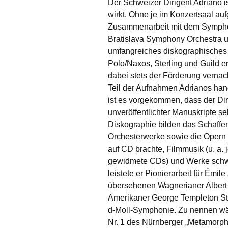
Der Schweizer Dirigent Adriano i
wirkt. Ohne je im Konzertsaal auf
Zusammenarbeit mit dem Sympho
Bratislava Symphony Orchestra
umfangreiches diskographisches
Polo/Naxos, Sterling und Guild e
dabei stets der Förderung vernac
Teil der Aufnahmen Adrianos hand
ist es vorgekommen, dass der Di
unveröffentlichter Manuskripte se
Diskographie bilden das Schaffen
Orchesterwerke sowie die Opern
auf CD brachte, Filmmusik (u. a.
gewidmete CDs) und Werke schwei
leistete er Pionierarbeit für Émi
übersehenen Wagnerianer Albert
Amerikaner George Templeton Str
d-Moll-Symphonie. Zu nennen wär
Nr. 1 des Nürnberger „Metamorp