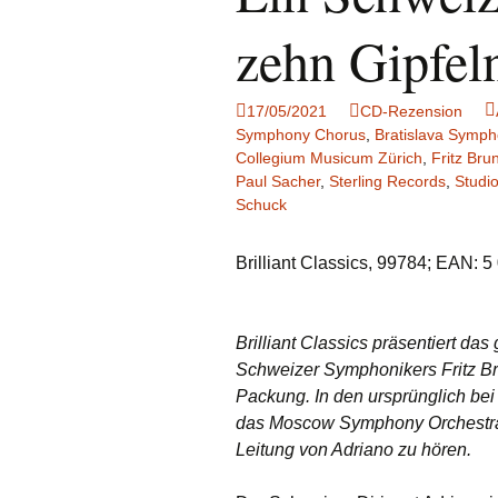
Notenrezensionen
zehn Gipfel
17/05/2021
CD-Rezension
Symphony Chorus
,
Bratislava Symph
Collegium Musicum Zürich
,
Fritz Bru
Paul Sacher
,
Sterling Records
,
Studi
Schuck
Brilliant Classics, 99784; EAN:
Brilliant Classics präsentiert d
Schweizer Symphonikers Fritz Br
Packung. In den ursprünglich be
das Moscow Symphony Orchestra 
Leitung von Adriano zu hören.