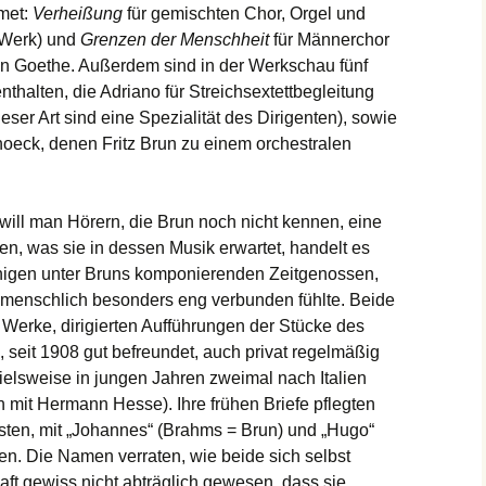
met:
Verheißung
für gemischten Chor, Orgel und
 Werk) und
Grenzen der Menschheit
für Männerchor
on Goethe. Außerdem sind in der Werkschau fünf
nthalten, die Adriano für Streichsextettbegleitung
eser Art sind eine Spezialität des Dirigenten), sowie
hoeck, denen Fritz Brun zu einem orchestralen
 will man Hörern, die Brun noch nicht kennen, eine
n, was sie in dessen Musik erwartet, handelt es
nigen unter Bruns komponierenden Zeitgenossen,
d menschlich besonders eng verbunden fühlte. Beide
erke, dirigierten Aufführungen der Stücke des
 seit 1908 gut befreundet, auch privat regelmäßig
elsweise in jungen Jahren zweimal nach Italien
mit Hermann Hesse). Ihre frühen Briefe pflegten
sten, mit „Johannes“ (Brahms = Brun) und „Hugo“
en. Die Namen verraten, wie beide sich selbst
aft gewiss nicht abträglich gewesen, dass sie