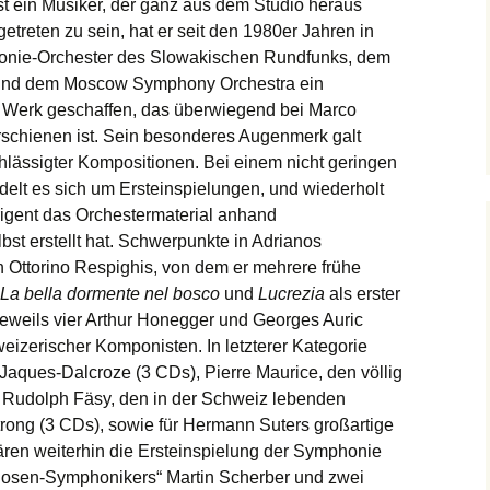
st ein Musiker, der ganz aus dem Studio heraus
getreten zu sein, hat er seit den 1980er Jahren in
nie-Orchester des Slowakischen Rundfunks, dem
 und dem Moscow Symphony Orchestra ein
 Werk geschaffen, das überwiegend bei Marco
rschienen ist. Sein besonderes Augenmerk galt
hlässigter Kompositionen. Bei einem nicht geringen
elt es sich um Ersteinspielungen, und wiederholt
rigent das Orchestermaterial anhand
lbst erstellt hat. Schwerpunkte in Adrianos
 Ottorino Respighis, von dem er mehrere frühe
La bella dormente nel bosco
und
Lucrezia
als erster
 jeweils vier Arthur Honegger und Georges Auric
zerischer Komponisten. In letzterer Kategorie
le Jaques-Dalcroze (3 CDs), Pierre Maurice, den völlig
 Rudolph Fäsy, den in der Schweiz lebenden
ong (3 CDs), sowie für Hermann Suters großartige
en weiterhin die Ersteinspielung der Symphonie
hosen-Symphonikers“ Martin Scherber und zwei