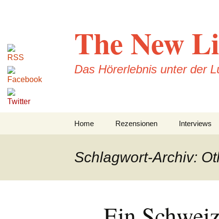
Zum
Inhalt
The New Li
springen
Das Hörerlebnis unter der 
Home
Rezensionen
Interviews
CD-Rezension
Schlagwort-Archiv: O
Konzertrezensionen
DVD-Rezensionen
Ein Schweiz
Buchrezensionen