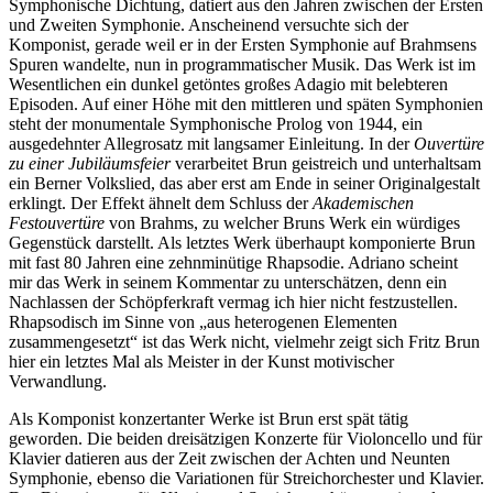
Symphonische Dichtung, datiert aus den Jahren zwischen der Ersten
und Zweiten Symphonie. Anscheinend versuchte sich der
Komponist, gerade weil er in der Ersten Symphonie auf Brahmsens
Spuren wandelte, nun in programmatischer Musik. Das Werk ist im
Wesentlichen ein dunkel getöntes großes Adagio mit belebteren
Episoden. Auf einer Höhe mit den mittleren und späten Symphonien
steht der monumentale Symphonische Prolog von 1944, ein
ausgedehnter Allegrosatz mit langsamer Einleitung. In der
Ouvertüre
zu einer Jubiläumsfeier
verarbeitet Brun geistreich und unterhaltsam
ein Berner Volkslied, das aber erst am Ende in seiner Originalgestalt
erklingt. Der Effekt ähnelt dem Schluss der
Akademischen
Festouvertüre
von Brahms, zu welcher Bruns Werk ein würdiges
Gegenstück darstellt. Als letztes Werk überhaupt komponierte Brun
mit fast 80 Jahren eine zehnminütige Rhapsodie. Adriano scheint
mir das Werk in seinem Kommentar zu unterschätzen, denn ein
Nachlassen der Schöpferkraft vermag ich hier nicht festzustellen.
Rhapsodisch im Sinne von „aus heterogenen Elementen
zusammengesetzt“ ist das Werk nicht, vielmehr zeigt sich Fritz Brun
hier ein letztes Mal als Meister in der Kunst motivischer
Verwandlung.
Als Komponist konzertanter Werke ist Brun erst spät tätig
geworden. Die beiden dreisätzigen Konzerte für Violoncello und für
Klavier datieren aus der Zeit zwischen der Achten und Neunten
Symphonie, ebenso die Variationen für Streichorchester und Klavier.