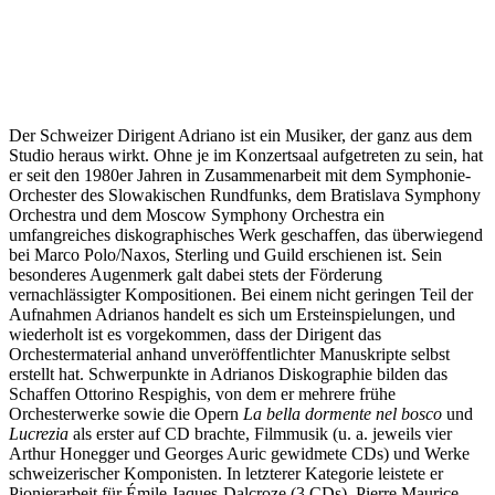
Der Schweizer Dirigent Adriano ist ein Musiker, der ganz aus dem
Studio heraus wirkt. Ohne je im Konzertsaal aufgetreten zu sein, hat
er seit den 1980er Jahren in Zusammenarbeit mit dem Symphonie-
Orchester des Slowakischen Rundfunks, dem Bratislava Symphony
Orchestra und dem Moscow Symphony Orchestra ein
umfangreiches diskographisches Werk geschaffen, das überwiegend
bei Marco Polo/Naxos, Sterling und Guild erschienen ist. Sein
besonderes Augenmerk galt dabei stets der Förderung
vernachlässigter Kompositionen. Bei einem nicht geringen Teil der
Aufnahmen Adrianos handelt es sich um Ersteinspielungen, und
wiederholt ist es vorgekommen, dass der Dirigent das
Orchestermaterial anhand unveröffentlichter Manuskripte selbst
erstellt hat. Schwerpunkte in Adrianos Diskographie bilden das
Schaffen Ottorino Respighis, von dem er mehrere frühe
Orchesterwerke sowie die Opern
La bella dormente nel bosco
und
Lucrezia
als erster auf CD brachte, Filmmusik (u. a. jeweils vier
Arthur Honegger und Georges Auric gewidmete CDs) und Werke
schweizerischer Komponisten. In letzterer Kategorie leistete er
Pionierarbeit für Émile Jaques-Dalcroze (3 CDs), Pierre Maurice,