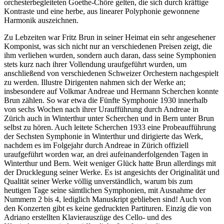
orchesterbegleiteten Goethe-Chöre gelten, die sich durch kräftige
Kontraste und eine herbe, aus linearer Polyphonie gewonnene
Harmonik auszeichnen.
Zu Lebzeiten war Fritz Brun in seiner Heimat ein sehr angesehener
Komponist, was sich nicht nur an verschiedenen Preisen zeigt, die
ihm verliehen wurden, sondern auch daran, dass seine Symphonien
stets kurz nach ihrer Vollendung uraufgeführt wurden, um
anschließend von verschiedenen Schweizer Orchestern nachgespielt
zu werden. Illustre Dirigenten nahmen sich der Werke an;
insbesondere auf Volkmar Andreae und Hermann Scherchen konnte
Brun zählen. So war etwa die Fünfte Symphonie 1930 innerhalb
von sechs Wochen nach ihrer Uraufführung durch Andreae in
Zürich auch in Winterthur unter Scherchen und in Bern unter Brun
selbst zu hören. Auch leitete Scherchen 1933 eine Probeaufführung
der Sechsten Symphonie in Winterthur und dirigierte das Werk,
nachdem es im Folgejahr durch Andreae in Zürich offiziell
uraufgeführt worden war, an drei aufeinanderfolgenden Tagen in
Winterthur und Bern. Weit weniger Glück hatte Brun allerdings mit
der Drucklegung seiner Werke. Es ist angesichts der Originalität und
Qualität seiner Werke völlig unverständlich, warum bis zum
heutigen Tage seine sämtlichen Symphonien, mit Ausnahme der
Nummern 2 bis 4, lediglich Manuskript geblieben sind! Auch von
den Konzerten gibt es keine gedruckten Partituren. Einzig die von
Adriano erstellten Klavierauszüge des Cello- und des