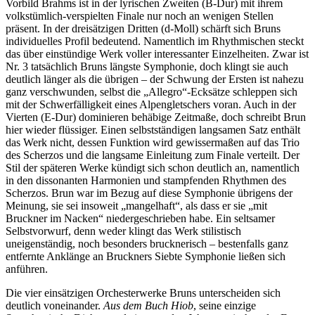
Vorbild Brahms ist in der lyrischen Zweiten (B-Dur) mit ihrem
volkstümlich-verspielten Finale nur noch an wenigen Stellen
präsent. In der dreisätzigen Dritten (d-Moll) schärft sich Bruns
individuelles Profil bedeutend. Namentlich im Rhythmischen steckt
das über einstündige Werk voller interessanter Einzelheiten. Zwar ist
Nr. 3 tatsächlich Bruns längste Symphonie, doch klingt sie auch
deutlich länger als die übrigen – der Schwung der Ersten ist nahezu
ganz verschwunden, selbst die „Allegro“-Ecksätze schleppen sich
mit der Schwerfälligkeit eines Alpengletschers voran. Auch in der
Vierten (E-Dur) dominieren behäbige Zeitmaße, doch schreibt Brun
hier wieder flüssiger. Einen selbstständigen langsamen Satz enthält
das Werk nicht, dessen Funktion wird gewissermaßen auf das Trio
des Scherzos und die langsame Einleitung zum Finale verteilt. Der
Stil der späteren Werke kündigt sich schon deutlich an, namentlich
in den dissonanten Harmonien und stampfenden Rhythmen des
Scherzos. Brun war im Bezug auf diese Symphonie übrigens der
Meinung, sie sei insoweit „mangelhaft“, als dass er sie „mit
Bruckner im Nacken“ niedergeschrieben habe. Ein seltsamer
Selbstvorwurf, denn weder klingt das Werk stilistisch
uneigenständig, noch besonders brucknerisch – bestenfalls ganz
entfernte Anklänge an Bruckners Siebte Symphonie ließen sich
anführen.
Die vier einsätzigen Orchesterwerke Bruns unterscheiden sich
deutlich voneinander.
Aus dem Buch Hiob
, seine einzige