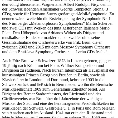
den völlig übersehenen Wagnerianer Albert Rudolph Fäsy, den in
der Schweiz lebenden Amerikaner George Templeton Strong (3
CDs), sowie für Hermann Suters großartige d-Moll-Symphonie. Zu
nennen wären weiterhin die Ersteinspielung der Symphonie Nr. 1
des Nürnberger „Metamorphosen-Symphonikers“ Martin Scherber
und zwei CDs mit Werken des jung gestorbenen Italieners Mario
Pilati. Den Höhepunkt von Adrianos Wirken als Dirigent und
musikalischer Entdecker markiert dabei zweifelsohne seine
Gesamtaufnahme der Orchesterwerke von Fritz Brun, die er
zwischen 2003 und 2015 mit dem Moscow Symphony Orchestra
und dem Bratislava Symphony Orchestra auf zehn CDs festhielt.
Auch Fritz Brun war Schweizer. 1878 in Luzern geboren, ging er
19-jährig nach Köln, um bei Franz Wüllner Komposition und
Dirigieren zu studieren. Nach kurzen Intermezzi als Hauspianist des
kunstsinnigen Prinzen Georg von Preußen in Berlin, sowie als
Klavierlehrer in London und Dortmund, kehrte er 1903 in die
Schweiz zurück und ließ sich in Bern nieder, wo ihn die Bernische
Musikgesellschaft 1909 zum Generalmusikdirektor berief. Als
Dirigent des Berner Stadtorchesters, der Liedertafel und des
Cäcilienvereins war Brun über drei Jahrzehnte der wichtigste
Musiker der Stadt und eine der herausragenden Persönlichkeiten im
Musikleben der Schweiz. Gastspiele u. a. in Paris und Rom belegen
sein Ansehen auch im Ausland. 1941 trat er in den Ruhestand und
lebte in Morcote am Luganer See bis zu seinem Tode 1959 nur noch