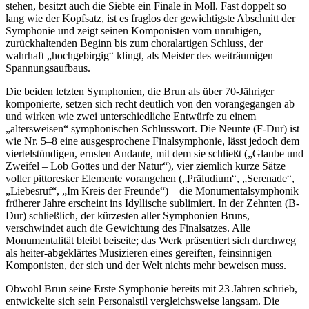
stehen, besitzt auch die Siebte ein Finale in Moll. Fast doppelt so
lang wie der Kopfsatz, ist es fraglos der gewichtigste Abschnitt der
Symphonie und zeigt seinen Komponisten vom unruhigen,
zurückhaltenden Beginn bis zum choralartigen Schluss, der
wahrhaft „hochgebirgig“ klingt, als Meister des weiträumigen
Spannungsaufbaus.
Die beiden letzten Symphonien, die Brun als über 70-Jähriger
komponierte, setzen sich recht deutlich von den vorangegangen ab
und wirken wie zwei unterschiedliche Entwürfe zu einem
„altersweisen“ symphonischen Schlusswort. Die Neunte (F-Dur) ist
wie Nr. 5–8 eine ausgesprochene Finalsymphonie, lässt jedoch dem
viertelstündigen, ernsten Andante, mit dem sie schließt („Glaube und
Zweifel – Lob Gottes und der Natur“), vier ziemlich kurze Sätze
voller pittoresker Elemente vorangehen („Präludium“, „Serenade“,
„Liebesruf“, „Im Kreis der Freunde“) – die Monumentalsymphonik
früherer Jahre erscheint ins Idyllische sublimiert. In der Zehnten (B-
Dur) schließlich, der kürzesten aller Symphonien Bruns,
verschwindet auch die Gewichtung des Finalsatzes. Alle
Monumentalität bleibt beiseite; das Werk präsentiert sich durchweg
als heiter-abgeklärtes Musizieren eines gereiften, feinsinnigen
Komponisten, der sich und der Welt nichts mehr beweisen muss.
Obwohl Brun seine Erste Symphonie bereits mit 23 Jahren schrieb,
entwickelte sich sein Personalstil vergleichsweise langsam. Die