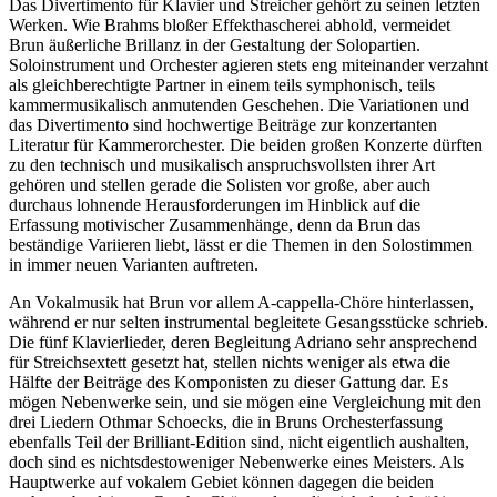
Das Divertimento für Klavier und Streicher gehört zu seinen letzten
Werken. Wie Brahms bloßer Effekthascherei abhold, vermeidet
Brun äußerliche Brillanz in der Gestaltung der Solopartien.
Soloinstrument und Orchester agieren stets eng miteinander verzahnt
als gleichberechtigte Partner in einem teils symphonisch, teils
kammermusikalisch anmutenden Geschehen. Die Variationen und
das Divertimento sind hochwertige Beiträge zur konzertanten
Literatur für Kammerorchester. Die beiden großen Konzerte dürften
zu den technisch und musikalisch anspruchsvollsten ihrer Art
gehören und stellen gerade die Solisten vor große, aber auch
durchaus lohnende Herausforderungen im Hinblick auf die
Erfassung motivischer Zusammenhänge, denn da Brun das
beständige Variieren liebt, lässt er die Themen in den Solostimmen
in immer neuen Varianten auftreten.
An Vokalmusik hat Brun vor allem A-cappella-Chöre hinterlassen,
während er nur selten instrumental begleitete Gesangsstücke schrieb.
Die fünf Klavierlieder, deren Begleitung Adriano sehr ansprechend
für Streichsextett gesetzt hat, stellen nichts weniger als etwa die
Hälfte der Beiträge des Komponisten zu dieser Gattung dar. Es
mögen Nebenwerke sein, und sie mögen eine Vergleichung mit den
drei Liedern Othmar Schoecks, die in Bruns Orchesterfassung
ebenfalls Teil der Brilliant-Edition sind, nicht eigentlich aushalten,
doch sind es nichtsdestoweniger Nebenwerke eines Meisters. Als
Hauptwerke auf vokalem Gebiet können dagegen die beiden