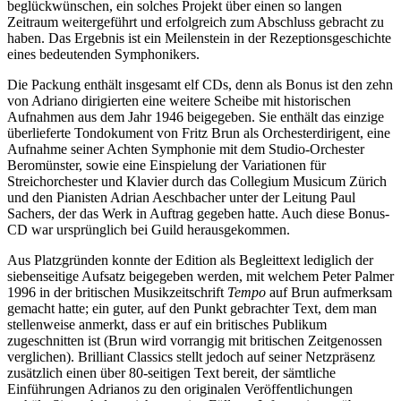
beglückwünschen, ein solches Projekt über einen so langen
Zeitraum weitergeführt und erfolgreich zum Abschluss gebracht zu
haben. Das Ergebnis ist ein Meilenstein in der Rezeptionsgeschichte
eines bedeutenden Symphonikers.
Die Packung enthält insgesamt elf CDs, denn als Bonus ist den zehn
von Adriano dirigierten eine weitere Scheibe mit historischen
Aufnahmen aus dem Jahr 1946 beigegeben. Sie enthält das einzige
überlieferte Tondokument von Fritz Brun als Orchesterdirigent, eine
Aufnahme seiner Achten Symphonie mit dem Studio-Orchester
Beromünster, sowie eine Einspielung der Variationen für
Streichorchester und Klavier durch das Collegium Musicum Zürich
und den Pianisten Adrian Aeschbacher unter der Leitung Paul
Sachers, der das Werk in Auftrag gegeben hatte. Auch diese Bonus-
CD war ursprünglich bei Guild herausgekommen.
Aus Platzgründen konnte der Edition als Begleittext lediglich der
siebenseitige Aufsatz beigegeben werden, mit welchem Peter Palmer
1996 in der britischen Musikzeitschrift
Tempo
auf Brun aufmerksam
gemacht hatte; ein guter, auf den Punkt gebrachter Text, dem man
stellenweise anmerkt, dass er auf ein britisches Publikum
zugeschnitten ist (Brun wird vorrangig mit britischen Zeitgenossen
verglichen). Brilliant Classics stellt jedoch auf seiner Netzpräsenz
zusätzlich einen über 80-seitigen Text bereit, der sämtliche
Einführungen Adrianos zu den originalen Veröffentlichungen