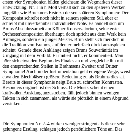
ersten vier Symphonien bilden gleichsam die Wegmarken dieser
Entwicklung. Nr. 1 in h-Moll verhält sich zu den späteren Werken
ungefähr wie Bruckners Erste zu dessen späteren Symphonien: Der
Komponist schreibt noch nicht in seinem späteren Stil, aber er
schreibt mit unverkennbar individueller Note. Es handelt sich um
Bruns Abschlussarbeit am Kölner Konservatorium, seine erste
Orchesterkomposition überhaupt, doch spricht aus dem Werk kein
Anfänger, sondern ein junger Meister. Brun stellt sich merklich in
die Tradition von Brahms, auf den er mehrfach direkt anzuspielen
scheint. Gerade diese Anklänge zeigen Bruns Souveränität im
Umgang mit dem Vorbild: Er imitiert nicht, er kommentiert. Man
höre sich etwa den Beginn des Finales an und vergleiche ihn mit
den entsprechenden Stellen in Brahmsens Zweiter und Dritter
Symphonie! Auch in der Instrumentation geht er eigene Wege, weist
etwa den Blechbläsern größere Bedeutung zu als Brahms dies tat.
Bereits in dieser Symphonie neigt Brun zu schroffen Kontrasten.
Besonders originell ist der Schluss: Die Musik scheint einen
kraftvollen Ausklang anzustreben, fällt jedoch binnen wenigen
Takten in sich zusammen, als würde sie plötzlich in einem Abgrund
versinken.
Die Symphonien Nr. 2–4 wirken weniger stringent als dieser sehr
gelungene Erstling, schlagen jedoch persönlichere Töne an. Das