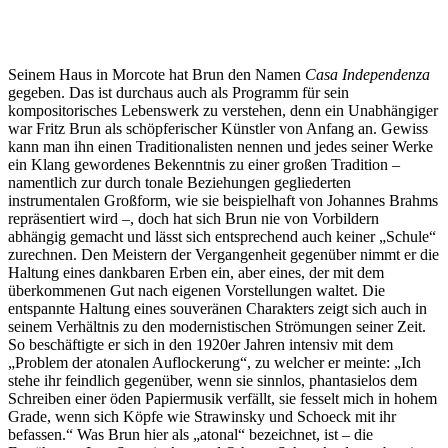
Seinem Haus in Morcote hat Brun den Namen
Casa Independenza
gegeben. Das ist durchaus auch als Programm für sein
kompositorisches Lebenswerk zu verstehen, denn ein Unabhängiger
war Fritz Brun als schöpferischer Künstler von Anfang an. Gewiss
kann man ihn einen Traditionalisten nennen und jedes seiner Werke
ein Klang gewordenes Bekenntnis zu einer großen Tradition –
namentlich zur durch tonale Beziehungen gegliederten
instrumentalen Großform, wie sie beispielhaft von Johannes Brahms
repräsentiert wird –, doch hat sich Brun nie von Vorbildern
abhängig gemacht und lässt sich entsprechend auch keiner „Schule“
zurechnen. Den Meistern der Vergangenheit gegenüber nimmt er die
Haltung eines dankbaren Erben ein, aber eines, der mit dem
überkommenen Gut nach eigenen Vorstellungen waltet. Die
entspannte Haltung eines souveränen Charakters zeigt sich auch in
seinem Verhältnis zu den modernistischen Strömungen seiner Zeit.
So beschäftigte er sich in den 1920er Jahren intensiv mit dem
„Problem der atonalen Auflockerung“, zu welcher er meinte: „Ich
stehe ihr feindlich gegenüber, wenn sie sinnlos, phantasielos dem
Schreiben einer öden Papiermusik verfällt, sie fesselt mich in hohem
Grade, wenn sich Köpfe wie Strawinsky und Schoeck mit ihr
befassen.“ Was Brun hier als „atonal“ bezeichnet, ist – die