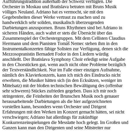
Aufführungstradition außerhalb der Schweiz verfügten. Die
Orchester in Moskau und Bratislava betraten mit Bruns Musik
völliges Neuland. Adriano hat es vermocht, sie mit den
Gegebenheiten dieser Werke vertraut zu machen und zu
handwerklich sehr soliden, musikalisch überzeugenden
Darbietungen anzuspornen. Bruns Rhythmen sind bei Adriano in
sicheren Händen, auch wahrt er stets die Übersicht über das
Zusammenspiel der Orchestergruppen. Mit dem Cellisten Claudius
Herrmann und dem Pianisten Tomáš Nemec stehen ihm in den
Instrumentalkonzerten fähige Solisten zur Verfügung, denen sich die
Mezzosopranistin Bernadett Fodor in den Liedern würdig
anschließt. Der Bratislava Symphony Choir erledigt seine Aufgabe
in den Chorstücken gut, wenn auch nicht ohne Probleme bezüglich
der Textverständlichkeit. Nur im Falle einer einzigen Aufnahme,
nämlich des Klavierkonzerts, kann ich mich des Eindrucks nicht
erwehren, die Musiker hätten sich (in den Ecksätzen, weniger im
Mittelsatz) mit der bloßen technischen Bewältigung des (offenbar
sehr schweren) Stückes zufrieden gegeben. Dass ich mir noch
stringentere, die Feinheiten der Brunschen Musik noch genauer
herausarbeitende Darbietungen als die hier aufgezeichneten
vorstellen kann, besonders wenn Orchester und Dirigent
Erfahrungen mit den Werken im Konzert gemacht hätten, sei nicht
verschwiegen; Adriano hat allerdings für zukünftige
Konkurrenzeinspielungen die Messlatte hoch gelegt. Im Großen und
Ganzen kann man den Dirigenten und seine Mitstreiter nur