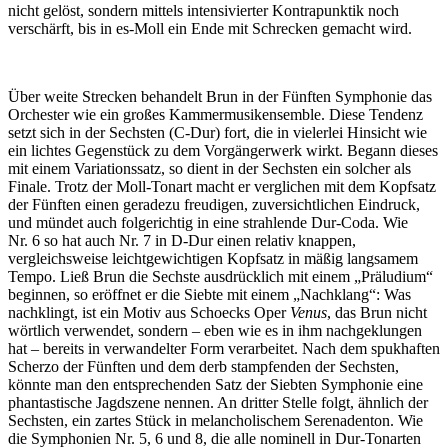
nicht gelöst, sondern mittels intensivierter Kontrapunktik noch
verschärft, bis in es-Moll ein Ende mit Schrecken gemacht wird.
Über weite Strecken behandelt Brun in der Fünften Symphonie das
Orchester wie ein großes Kammermusikensemble. Diese Tendenz
setzt sich in der Sechsten (C-Dur) fort, die in vielerlei Hinsicht wie
ein lichtes Gegenstück zu dem Vorgängerwerk wirkt. Begann dieses
mit einem Variationssatz, so dient in der Sechsten ein solcher als
Finale. Trotz der Moll-Tonart macht er verglichen mit dem Kopfsatz
der Fünften einen geradezu freudigen, zuversichtlichen Eindruck,
und mündet auch folgerichtig in eine strahlende Dur-Coda. Wie
Nr. 6 so hat auch Nr. 7 in D-Dur einen relativ knappen,
vergleichsweise leichtgewichtigen Kopfsatz in mäßig langsamem
Tempo. Ließ Brun die Sechste ausdrücklich mit einem „Präludium“
beginnen, so eröffnet er die Siebte mit einem „Nachklang“: Was
nachklingt, ist ein Motiv aus Schoecks Oper
Venus
, das Brun nicht
wörtlich verwendet, sondern – eben wie es in ihm nachgeklungen
hat – bereits in verwandelter Form verarbeitet. Nach dem spukhaften
Scherzo der Fünften und dem derb stampfenden der Sechsten,
könnte man den entsprechenden Satz der Siebten Symphonie eine
phantastische Jagdszene nennen. An dritter Stelle folgt, ähnlich der
Sechsten, ein zartes Stück in melancholischem Serenadenton. Wie
die Symphonien Nr. 5, 6 und 8, die alle nominell in Dur-Tonarten