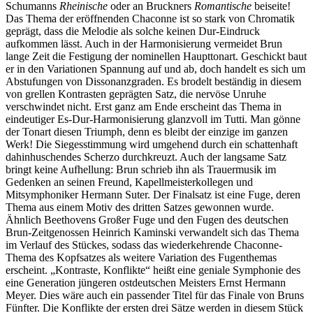
Schumanns
Rheinische
oder an Bruckners
Romantische
beiseite!
Das Thema der eröffnenden Chaconne ist so stark von Chromatik
geprägt, dass die Melodie als solche keinen Dur-Eindruck
aufkommen lässt. Auch in der Harmonisierung vermeidet Brun
lange Zeit die Festigung der nominellen Haupttonart. Geschickt baut
er in den Variationen Spannung auf und ab, doch handelt es sich um
Abstufungen von Dissonanzgraden. Es brodelt beständig in diesem
von grellen Kontrasten geprägten Satz, die nervöse Unruhe
verschwindet nicht. Erst ganz am Ende erscheint das Thema in
eindeutiger Es-Dur-Harmonisierung glanzvoll im Tutti. Man gönne
der Tonart diesen Triumph, denn es bleibt der einzige im ganzen
Werk! Die Siegesstimmung wird umgehend durch ein schattenhaft
dahinhuschendes Scherzo durchkreuzt. Auch der langsame Satz
bringt keine Aufhellung: Brun schrieb ihn als Trauermusik im
Gedenken an seinen Freund, Kapellmeisterkollegen und
Mitsymphoniker Hermann Suter. Der Finalsatz ist eine Fuge, deren
Thema aus einem Motiv des dritten Satzes gewonnen wurde.
Ähnlich Beethovens Großer Fuge und den Fugen des deutschen
Brun-Zeitgenossen Heinrich Kaminski verwandelt sich das Thema
im Verlauf des Stückes, sodass das wiederkehrende Chaconne-
Thema des Kopfsatzes als weitere Variation des Fugenthemas
erscheint. „Kontraste, Konflikte“ heißt eine geniale Symphonie des
eine Generation jüngeren ostdeutschen Meisters Ernst Hermann
Meyer. Dies wäre auch ein passender Titel für das Finale von Bruns
Fünfter. Die Konflikte der ersten drei Sätze werden in diesem Stück