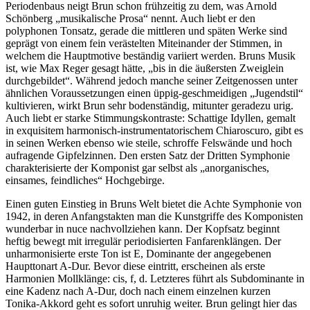
Periodenbaus neigt Brun schon frühzeitig zu dem, was Arnold
Schönberg „musikalische Prosa“ nennt. Auch liebt er den
polyphonen Tonsatz, gerade die mittleren und späten Werke sind
geprägt von einem fein verästelten Miteinander der Stimmen, in
welchem die Hauptmotive beständig variiert werden. Bruns Musik
ist, wie Max Reger gesagt hätte, „bis in die äußersten Zweiglein
durchgebildet“. Während jedoch manche seiner Zeitgenossen unter
ähnlichen Voraussetzungen einen üppig-geschmeidigen „Jugendstil“
kultivieren, wirkt Brun sehr bodenständig, mitunter geradezu urig.
Auch liebt er starke Stimmungskontraste: Schattige Idyllen, gemalt
in exquisitem harmonisch-instrumentatorischem Chiaroscuro, gibt es
in seinen Werken ebenso wie steile, schroffe Felswände und hoch
aufragende Gipfelzinnen. Den ersten Satz der Dritten Symphonie
charakterisierte der Komponist gar selbst als „anorganisches,
einsames, feindliches“ Hochgebirge.
Einen guten Einstieg in Bruns Welt bietet die Achte Symphonie von
1942, in deren Anfangstakten man die Kunstgriffe des Komponisten
wunderbar in nuce nachvollziehen kann. Der Kopfsatz beginnt
heftig bewegt mit irregulär periodisierten Fanfarenklängen. Der
unharmonisierte erste Ton ist E, Dominante der angegebenen
Haupttonart A-Dur. Bevor diese eintritt, erscheinen als erste
Harmonien Mollklänge: cis, f, d. Letzteres führt als Subdominante in
eine Kadenz nach A-Dur, doch nach einem einzelnen kurzen
Tonika-Akkord geht es sofort unruhig weiter. Brun gelingt hier das