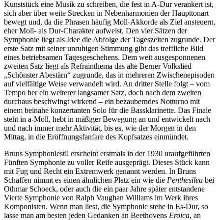
Kunststück eine Musik zu schreiben, die fest in A-Dur verankert ist,
sich aber über weite Strecken in Nebenharmonien der Haupttonart
bewegt und, da die Phrasen häufig Moll-Akkorde als Ziel ansteuern,
eher Moll- als Dur-Charakter aufweist. Den vier Sätzen der
Symphonie liegt als Idee die Abfolge der Tageszeiten zugrunde. Der
erste Satz mit seiner unruhigen Stimmung gibt das treffliche Bild
eines betriebsamen Tagesgeschehens. Dem weit ausgesponnenen
zweiten Satz liegt als Refrainthema das alte Berner Volkslied
„Schönster Abestärn“ zugrunde, das in mehreren Zwischenepisoden
auf vielfältige Weise verwandelt wird. An dritter Stelle folgt – vom
Tempo her ein weiterer langsamer Satz, doch nach dem zweiten
durchaus beschwingt wirkend – ein bezauberndes Notturno mit
einem beinahe konzertanten Solo für die Bassklarinette. Das Finale
steht in a-Moll, hebt in mäßiger Bewegung an und entwickelt nach
und nach immer mehr Aktivität, bis es, wie der Morgen in den
Mittag, in die Eröffnungsfanfare des Kopfsatzes einmündet.
Bruns Symphoniestil erscheint erstmals in der 1930 uraufgeführten
Fünften Symphonie zu voller Reife ausgeprägt. Dieses Stück kann
mit Fug und Recht ein Extremwerk genannt werden. In Bruns
Schaffen nimmt es einen ähnlichen Platz ein wie die
Penthesilea
bei
Othmar Schoeck, oder auch die ein paar Jahre später entstandene
Vierte Symphonie von Ralph Vaughan Williams im Werk ihres
Komponisten. Wenn man liest, die Symphonie stehe in Es-Dur, so
lasse man am besten jeden Gedanken an Beethovens
Eroica
, an