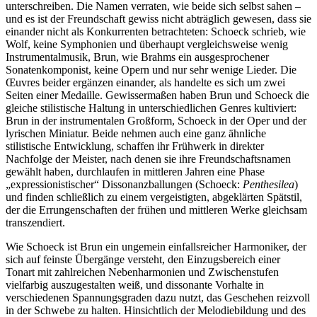
unterschreiben. Die Namen verraten, wie beide sich selbst sahen –
und es ist der Freundschaft gewiss nicht abträglich gewesen, dass sie
einander nicht als Konkurrenten betrachteten: Schoeck schrieb, wie
Wolf, keine Symphonien und überhaupt vergleichsweise wenig
Instrumentalmusik, Brun, wie Brahms ein ausgesprochener
Sonatenkomponist, keine Opern und nur sehr wenige Lieder. Die
Œuvres beider ergänzen einander, als handelte es sich um zwei
Seiten einer Medaille. Gewissermaßen haben Brun und Schoeck die
gleiche stilistische Haltung in unterschiedlichen Genres kultiviert:
Brun in der instrumentalen Großform, Schoeck in der Oper und der
lyrischen Miniatur. Beide nehmen auch eine ganz ähnliche
stilistische Entwicklung, schaffen ihr Frühwerk in direkter
Nachfolge der Meister, nach denen sie ihre Freundschaftsnamen
gewählt haben, durchlaufen in mittleren Jahren eine Phase
„expressionistischer“ Dissonanzballungen (Schoeck:
Penthesilea
)
und finden schließlich zu einem vergeistigten, abgeklärten Spätstil,
der die Errungenschaften der frühen und mittleren Werke gleichsam
transzendiert.
Wie Schoeck ist Brun ein ungemein einfallsreicher Harmoniker, der
sich auf feinste Übergänge versteht, den Einzugsbereich einer
Tonart mit zahlreichen Nebenharmonien und Zwischenstufen
vielfarbig auszugestalten weiß, und dissonante Vorhalte in
verschiedenen Spannungsgraden dazu nutzt, das Geschehen reizvoll
in der Schwebe zu halten. Hinsichtlich der Melodiebildung und des