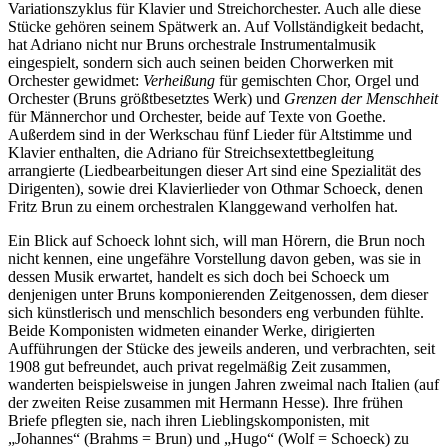
Variationszyklus für Klavier und Streichorchester. Auch alle diese
Stücke gehören seinem Spätwerk an. Auf Vollständigkeit bedacht,
hat Adriano nicht nur Bruns orchestrale Instrumentalmusik
eingespielt, sondern sich auch seinen beiden Chorwerken mit
Orchester gewidmet:
Verheißung
für gemischten Chor, Orgel und
Orchester (Bruns größtbesetztes Werk) und
Grenzen der Menschheit
für Männerchor und Orchester, beide auf Texte von Goethe.
Außerdem sind in der Werkschau fünf Lieder für Altstimme und
Klavier enthalten, die Adriano für Streichsextettbegleitung
arrangierte (Liedbearbeitungen dieser Art sind eine Spezialität des
Dirigenten), sowie drei Klavierlieder von Othmar Schoeck, denen
Fritz Brun zu einem orchestralen Klanggewand verholfen hat.
Ein Blick auf Schoeck lohnt sich, will man Hörern, die Brun noch
nicht kennen, eine ungefähre Vorstellung davon geben, was sie in
dessen Musik erwartet, handelt es sich doch bei Schoeck um
denjenigen unter Bruns komponierenden Zeitgenossen, dem dieser
sich künstlerisch und menschlich besonders eng verbunden fühlte.
Beide Komponisten widmeten einander Werke, dirigierten
Aufführungen der Stücke des jeweils anderen, und verbrachten, seit
1908 gut befreundet, auch privat regelmäßig Zeit zusammen,
wanderten beispielsweise in jungen Jahren zweimal nach Italien (auf
der zweiten Reise zusammen mit Hermann Hesse). Ihre frühen
Briefe pflegten sie, nach ihren Lieblingskomponisten, mit
„Johannes“ (Brahms = Brun) und „Hugo“ (Wolf = Schoeck) zu