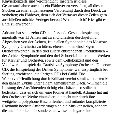
Klavierkonzerts sind veröffentlicht. Insofern ist diese
Gesamtaufnahme auch als ein Plädoyer zu verstehen, all diesen
Stücken zu einer angemessenen Verbreitung durch den Druck zu
verhelfen; ein Plädoyer, dem sich der Verfasser dieser Zeilen gern
anschließen möchte. Verleger hervor! Wer traut sich? Hier gibt es
Ehre zu erwerben!
Adriano hat seine zehn CDs umfassende Gesamteinspielung
innerhalb von 13 Jahren mit zwei Orchestern durchgeführt.
Abgesehen von der Achten, ist in allen Symphonien das Moscow
Symphony Orchestra zu hören, ebenso in den einsätzigen
Orchesterwerken. In den drei zuletzt entstandenen Produktionen –
der Achten Symphonie und den drei Schoeck-Liedern, den Werken
für Klavier und Orchester, sowie dem Cellokonzert und den
Vokalwerken – spielt das Bratislava Symphony Orchestra. Die erste
CD, die Einspielung der Dritten Symphonie, war ursprünglich bei
Sterling erschienen, die übrigen CDs bei Guild. Die
Wiederveröffentlichung durch Brilliant vereint somit zum ersten Mal
den ganzen Zyklus unter einem gemeinsamen Dach. Will man die
Leistung der Ausführenden richtig einschätzen, so sollte man
bedenken, dass es sich um eine Pioniertat handelt. Adriano hat mit
den Orchestern Werke einstudiert, die nicht nur durch ihre
weitgehend polyphone Beschaffenheit und mitunter komplizierte
Rhythmik höchste Anforderungen an die Musiker stellen, sondern
die auch über keine besondere, teilweise auch gar keine