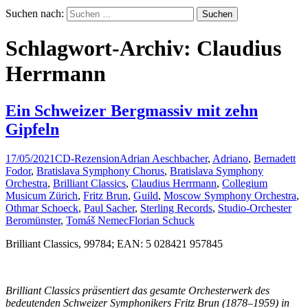
Suchen nach:
Schlagwort-Archiv: Claudius
Herrmann
Ein Schweizer Bergmassiv mit zehn
Gipfeln
17/05/2021
CD-Rezension
Adrian Aeschbacher
,
Adriano
,
Bernadett
Fodor
,
Bratislava Symphony Chorus
,
Bratislava Symphony
Orchestra
,
Brilliant Classics
,
Claudius Herrmann
,
Collegium
Musicum Zürich
,
Fritz Brun
,
Guild
,
Moscow Symphony Orchestra
,
Othmar Schoeck
,
Paul Sacher
,
Sterling Records
,
Studio-Orchester
Beromünster
,
Tomáš Nemec
Florian Schuck
Brilliant Classics, 99784; EAN: 5 028421 957845
Brilliant Classics präsentiert das gesamte Orchesterwerk des
bedeutenden Schweizer Symphonikers Fritz Brun (1878–1959) in