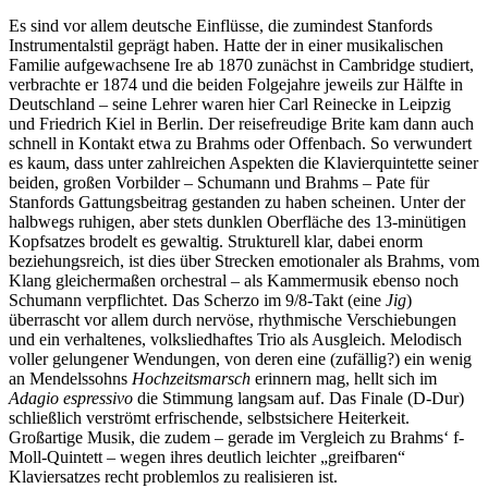
Es sind vor allem deutsche Einflüsse, die zumindest Stanfords
Instrumentalstil geprägt haben. Hatte der in einer musikalischen
Familie aufgewachsene Ire ab 1870 zunächst in Cambridge studiert,
verbrachte er 1874 und die beiden Folgejahre jeweils zur Hälfte in
Deutschland – seine Lehrer waren hier Carl Reinecke in Leipzig
und Friedrich Kiel in Berlin. Der reisefreudige Brite kam dann auch
schnell in Kontakt etwa zu Brahms oder Offenbach. So verwundert
es kaum, dass unter zahlreichen Aspekten die Klavierquintette seiner
beiden, großen Vorbilder – Schumann und Brahms – Pate für
Stanfords Gattungsbeitrag gestanden zu haben scheinen. Unter der
halbwegs ruhigen, aber stets dunklen Oberfläche des 13-minütigen
Kopfsatzes brodelt es gewaltig. Strukturell klar, dabei enorm
beziehungsreich, ist dies über Strecken emotionaler als Brahms, vom
Klang gleichermaßen orchestral – als Kammermusik ebenso noch
Schumann verpflichtet. Das Scherzo im 9/8-Takt (eine
Jig
)
überrascht vor allem durch nervöse, rhythmische Verschiebungen
und ein verhaltenes, volksliedhaftes Trio als Ausgleich. Melodisch
voller gelungener Wendungen, von deren eine (zufällig?) ein wenig
an Mendelssohns
Hochzeitsmarsch
erinnern mag, hellt sich im
Adagio espressivo
die Stimmung langsam auf. Das Finale (D-Dur)
schließlich verströmt erfrischende, selbstsichere Heiterkeit.
Großartige Musik, die zudem – gerade im Vergleich zu Brahms‘ f-
Moll-Quintett – wegen ihres deutlich leichter „greifbaren“
Klaviersatzes recht problemlos zu realisieren ist.