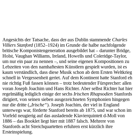
Angesichts der Tatsache, dass der aus Dublin stammende
Charles
Villiers Stanford
(1852–1924) im Grunde die halbe nachfolgende
britische Komponistengeneration ausgebildet hat – darunter Bridge,
Holst, Vaughan Williams, Ireland, Howells und Coleridge-Taylor,
um nur ein paar zu nennen –, und seine eigenen Kompositionen zu
Lebzeiten von den namhaftesten Künstlern gespielt wurden, ist es
kaum verständlich, dass diese Musik schon ab dem Ersten Weltkrieg
schnell in Vergessenheit geriet. Auf dem Kontinent hatte Stanford eh
nie richtig Fuß fassen können – trotz bedeutender Fürsprecher: allen
voran Joseph Joachim und Hans Richter. Aber selbst Richter hat hier
regelmäßig lediglich einige der sechs
Irischen Rhapsodien
Stanfords
dirigiert, von seinen sieben ausgezeichneten Symphonien hingegen
nur die dritte („
Irische“
). Joseph Joachim, der viel in England
unterwegs war, förderte Stanford bereits ab 1875, und war schon im
Vorfeld neugierig auf das ausladende Klavierquintett d-Moll von
1886 – das Booklet liegt hier mit 1887 falsch. Mehrere von
Stanfords acht Streichquartetten erfuhren erst kürzlich ihre
Ersteinspielung.