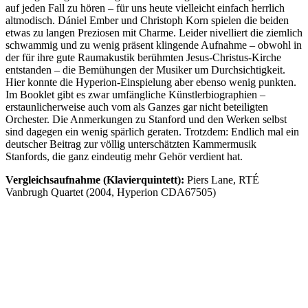
auf jeden Fall zu hören – für uns heute vielleicht einfach herrlich
altmodisch. Dániel Ember und Christoph Korn spielen die beiden
etwas zu langen Preziosen mit Charme. Leider nivelliert die ziemlich
schwammig und zu wenig präsent klingende Aufnahme – obwohl in
der für ihre gute Raumakustik berühmten Jesus-Christus-Kirche
entstanden – die Bemühungen der Musiker um Durchsichtigkeit.
Hier konnte die Hyperion-Einspielung aber ebenso wenig punkten.
Im Booklet gibt es zwar umfängliche Künstlerbiographien –
erstaunlicherweise auch vom als Ganzes gar nicht beteiligten
Orchester. Die Anmerkungen zu Stanford und den Werken selbst
sind dagegen ein wenig spärlich geraten. Trotzdem: Endlich mal ein
deutscher Beitrag zur völlig unterschätzten Kammermusik
Stanfords, die ganz eindeutig mehr Gehör verdient hat.
Vergleichsaufnahme (Klavierquintett):
Piers Lane, RTÉ
Vanbrugh Quartet (2004, Hyperion CDA67505)