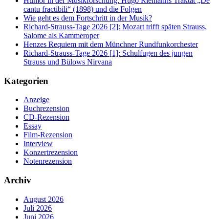
Humor in der Musikforschung: Hugo Riemanns Traktat „De
cantu fractibili“ (1898) und die Folgen
Wie geht es dem Fortschritt in der Musik?
Richard-Strauss-Tage 2026 [2]: Mozart trifft späten Strauss,
Salome als Kammeroper
Henzes Requiem mit dem Münchner Rundfunkorchester
Richard-Strauss-Tage 2026 [1]: Schulfugen des jungen
Strauss und Bülows Nirvana
Kategorien
Anzeige
Buchrezension
CD-Rezension
Essay
Film-Rezension
Interview
Konzertrezension
Notenrezension
Archiv
August 2026
Juli 2026
Juni 2026