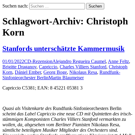
Suchen nach:
Schlagwort-Archiv: Christoph
Korn
Stanfords unterschätzte Kammermusik
01/01/2022
CD-Rezension
Alejandro Regueira Caumel
,
Anne Feltz
,
Brigitte Draganov
,
Capriccio
,
Charles Villiers Stanford
,
Christoph
Korn
,
Dániel Ember
,
Georg Boge
,
Nikolaus Resa
,
Rundfunk-
Sinfonieorchester Berlin
Martin Blaumeiser
Capriccio C5381; EAN: 8 45221 05381 3
Quasi als Visitenkarte des
Rundfunk-Sinfonieorchesters Berlin
scheint das Label Capriccio eine neue CD mit Quintetten des irisch-
stämmigen Komponisten Charles Villiers Stanford vermarkten zu
wollen, da, abgesehen vom Berliner Pianisten
Nikolaus Resa,
sämtliche beteiligten Musiker Mitglieder des Orchesters sind.