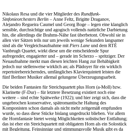
Nikolaus Resa und die vier Mitglieder des
Rundfunk-
Sinfonieorchesters Berlin
– Anne Feltz, Brigitte Draganov,
Alejandro Regueira Caumel und Georg Boge – legen eine klanglich
sensible, durchsichtige und agogisch vollends natürliche Darbietung
hin, die allerdings die Brahms-Nähe fast überbetont. Obwohl sie in
allen vier Sätzen teils nur um jeweils wenige Sekunden langsamer
sind als die Vergleichsaufnahme mit
Piers Lane
und dem RTÉ
Vanbrugh Quartet, wirkt diese um die entscheidende Spur
aufregender, engagierter und – gerade im Scherzo – spritziger. Der
Neuaufnahme merkt man diesen leichten Hang zur Behäbigkeit
jedoch nur stellenweise wirklich an; als Plädoyer für ein wirklich
repertoirebereicherndes, umfängliches Klavierquintett leisten die
fünf Berliner Musiker allemal gelungene Überzeugungsarbeit.
Die beiden Fantasien für Streichquartett plus Horn (a-Moll) bzw.
Klarinette (F-Dur) – für letztere Besetzung existiert noch eine
weitere – sind echte Spätwerke (1922); und hier zeigt sich, dass die
ungebrochen konservative, spätromantische Haltung des
Komponisten schon damals als nicht mehr zeitgemäß empfunden
wurde, so dass diese Stücke bislang ungedruckt blieben. Vor allem
die Hornfantasie bietet wenig Möglichkeiten solistischer Entfaltung;
das ist eher ein Streichquartett mit obligatem Horn als ein Solostück
mit Begleitung. Feinsinnige und stimmungsvolle Musik gibt es da