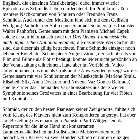
Englisch, die einzelnen Musikbeiträge, dabei immer wieder
Episoden aus Schmidts Leben einflechtend. Im Publikum saßen
mehrere Nachkommen von Schülern oder Freunden Franz
Schmidts. Auch unter den Musikern fand sich mit dem Cellisten
Wolfgang Panhofer der Sohn eines Schmidt-Schülers (des Pianisten
Walter Panhofer). Gemeinsam mit dem Pianisten Michael Capek
spielte er sehr idiomatisch zwei der
Drei kleinen Fantasiestücke
nach ungarischen Nationalmelodien
, die das älteste Werk Schmidts
sind, das dieser als gültig betrachtete. Franz Schmidts einziger noch
lebender Enkel, der Schauspieler August Zirner, der sich abseits von
Film und Bühne als Flötist betätigt, konnte leider nicht persönlich an
der Veranstaltung teilnehmen, hatte aber im Vorfeld ein Video
aufgenommen, das nun als Gruß an die Anwesenden gezeigt wurde:
Gemeinsam mit vier Schülerinnen der Musikschule (Marlene Stralz,
Elisabeth Stix, Anna Dockner und Nevena Vaz Gomes Bairrada)
spielte Zirner das Thema des Variationssatzes aus der Zweiten
Symphonie seines Großvaters in einer Bearbeitung für vier Flöten
und Kontrabass.
Schmidt, der zu den besten Pianisten seiner Zeit gehörte, fühlte sich
vom Klang des Klaviers nicht zum Komponieren angeregt, hat aber
auf Bestellung des einarmigen Pianisten Paul Wittgenstein das
Repertoire für die linke Hand mit konzertanten,
kammermusikalischen und solistischen Meisterwerken reich
bedacht. Für Klavier zu zwei Händen schrieb er nur ein einziges