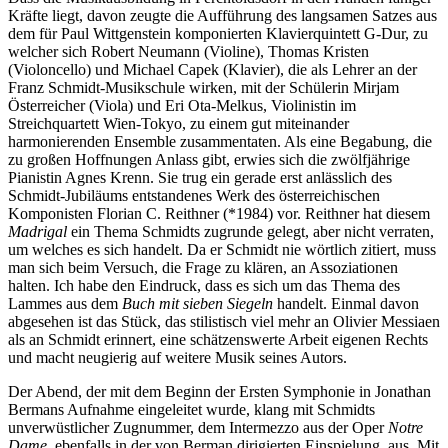
Kräfte liegt, davon zeugte die Aufführung des langsamen Satzes aus
dem für Paul Wittgenstein komponierten Klavierquintett G-Dur, zu
welcher sich Robert Neumann (Violine), Thomas Kristen
(Violoncello) und Michael Capek (Klavier), die als Lehrer an der
Franz Schmidt-Musikschule wirken, mit der Schülerin Mirjam
Österreicher (Viola) und Eri Ota-Melkus, Violinistin im
Streichquartett Wien-Tokyo, zu einem gut miteinander
harmonierenden Ensemble zusammentaten. Als eine Begabung, die
zu großen Hoffnungen Anlass gibt, erwies sich die zwölfjährige
Pianistin Agnes Krenn. Sie trug ein gerade erst anlässlich des
Schmidt-Jubiläums entstandenes Werk des österreichischen
Komponisten Florian C. Reithner (*1984) vor. Reithner hat diesem
Madrigal
ein Thema Schmidts zugrunde gelegt, aber nicht verraten,
um welches es sich handelt. Da er Schmidt nie wörtlich zitiert, muss
man sich beim Versuch, die Frage zu klären, an Assoziationen
halten. Ich habe den Eindruck, dass es sich um das Thema des
Lammes aus dem
Buch mit sieben Siegeln
handelt. Einmal davon
abgesehen ist das Stück, das stilistisch viel mehr an Olivier Messiaen
als an Schmidt erinnert, eine schätzenswerte Arbeit eigenen Rechts
und macht neugierig auf weitere Musik seines Autors.
Der Abend, der mit dem Beginn der Ersten Symphonie in Jonathan
Bermans Aufnahme eingeleitet wurde, klang mit Schmidts
unverwüstlicher Zugnummer, dem Intermezzo aus der Oper
Notre
Dame
, ebenfalls in der von Berman dirigierten Einspielung, aus. Mit