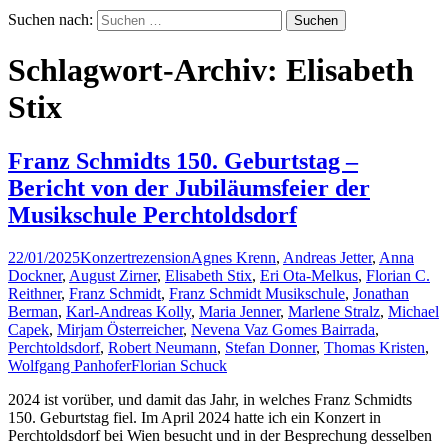
Suchen nach:
Schlagwort-Archiv: Elisabeth
Stix
Franz Schmidts 150. Geburtstag –
Bericht von der Jubiläumsfeier der
Musikschule Perchtoldsdorf
22/01/2025
Konzertrezension
Agnes Krenn
,
Andreas Jetter
,
Anna
Dockner
,
August Zirner
,
Elisabeth Stix
,
Eri Ota-Melkus
,
Florian C.
Reithner
,
Franz Schmidt
,
Franz Schmidt Musikschule
,
Jonathan
Berman
,
Karl-Andreas Kolly
,
Maria Jenner
,
Marlene Stralz
,
Michael
Capek
,
Mirjam Österreicher
,
Nevena Vaz Gomes Bairrada
,
Perchtoldsdorf
,
Robert Neumann
,
Stefan Donner
,
Thomas Kristen
,
Wolfgang Panhofer
Florian Schuck
2024 ist vorüber, und damit das Jahr, in welches Franz Schmidts
150. Geburtstag fiel. Im April 2024 hatte ich ein Konzert in
Perchtoldsdorf bei Wien besucht und in der Besprechung desselben