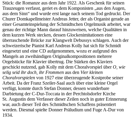
Stück: die Romanze aus dem Jahr 1922. Als Geschenk für seinen
Trauzeugen verfasst, geriet es dem Komponisten „aus den Augen,
aus dem Sinn“ und wurde erst lange nach seinem Tod gedruckt. Der
Churer Domkapellmeister Andreas Jetter, der als Organist gerade an
einer Gesamteinspielung der Schmidtschen Orgelmusik arbeitet, war
genau der richtige Mann darauf hinzuweisen, welche Qualitäten in
dem kurzen Werk stecken, dessen Glockenimitationen eine
überraschende Brücke zur Klangwelt Debussys schlagen. Auch der
schweizerische Pianist Karl Andreas Kolly hat sich für Schmidt
eingesetzt und eine CD aufgenommen, wozu er aufgrund des
Mangels an zweihändigen Originalkompositionen mehrere
Orgelstücke für Klavier übertrug. Die Stärken des Klaviers
geschickt nutzend, gab Kolly mit dem Choralvorspiel über
O, wie
selig seid ihr doch, ihr Frommen
aus den
Vier kleinen
Choralvorspielen
von 1927 eine überzeugende Kostprobe seiner
Arbeit. Da der Franz Szeiler-Saal auch über eine kleine Orgel
verfügt, konnte durch Stefan Donner, dessen wunderbare
Darbietung der C-Dur-Toccata in der Perchtolsdorfer Kirche
St. Augustin dem Verfasser dieser Zeilen noch in guter Erinnerung
war, auch dieser Teil des Schmidtschen Schaffens präsentiert
werden. Diesmal spielte Donner Präludium und Fuge A-Dur von
1934.