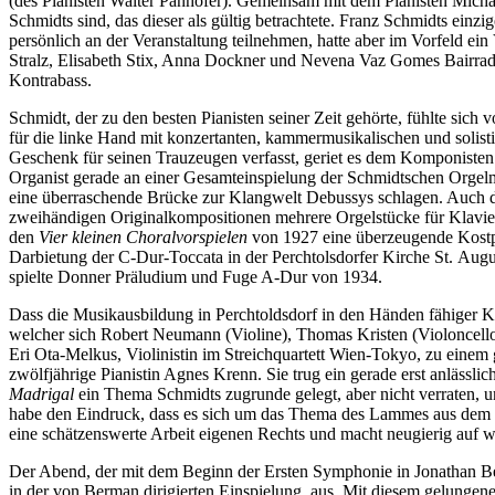
(des Pianisten Walter Panhofer). Gemeinsam mit dem Pianisten Michae
Schmidts sind, das dieser als gültig betrachtete. Franz Schmidts einzi
persönlich an der Veranstaltung teilnehmen, hatte aber im Vorfeld 
Stralz, Elisabeth Stix, Anna Dockner und Nevena Vaz Gomes Bairrada)
Kontrabass.
Schmidt, der zu den besten Pianisten seiner Zeit gehörte, fühlte sic
für die linke Hand mit konzertanten, kammermusikalischen und solist
Geschenk für seinen Trauzeugen verfasst, geriet es dem Komponisten
Organist gerade an einer Gesamteinspielung der Schmidtschen Orgelm
eine überraschende Brücke zur Klangwelt Debussys schlagen. Auch d
zweihändigen Originalkompositionen mehrere Orgelstücke für Klavier
den
Vier kleinen Choralvorspielen
von 1927 eine überzeugende Kostpro
Darbietung der C-Dur-Toccata in der Perchtolsdorfer Kirche St. Augu
spielte Donner Präludium und Fuge A-Dur von 1934.
Dass die Musikausbildung in Perchtoldsdorf in den Händen fähiger Kr
welcher sich Robert Neumann (Violine), Thomas Kristen (Violoncello)
Eri Ota-Melkus, Violinistin im Streichquartett Wien-Tokyo, zu eine
zwölfjährige Pianistin Agnes Krenn. Sie trug ein gerade erst anlässl
Madrigal
ein Thema Schmidts zugrunde gelegt, aber nicht verraten, um
habe den Eindruck, dass es sich um das Thema des Lammes aus dem
eine schätzenswerte Arbeit eigenen Rechts und macht neugierig auf w
Der Abend, der mit dem Beginn der Ersten Symphonie in Jonathan B
in der von Berman dirigierten Einspielung, aus. Mit diesem gelungen