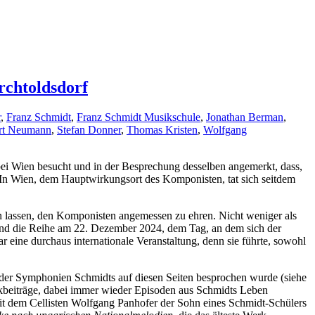
rchtoldsdorf
r
,
Franz Schmidt
,
Franz Schmidt Musikschule
,
Jonathan Berman
,
rt Neumann
,
Stefan Donner
,
Thomas Kristen
,
Wolfgang
f bei Wien besucht und in der Besprechung desselben angemerkt, dass,
. In Wien, dem Hauptwirkungsort des Komponisten, tat sich seitdem
n lassen, den Komponisten angemessen zu ehren. Nicht weniger als
and die Reihe am 22. Dezember 2024, dem Tag, an dem sich der
r eine durchaus internationale Veranstaltung, denn sie führte, sowohl
 der Symphonien Schmidts auf diesen Seiten besprochen wurde (siehe
sikbeiträge, dabei immer wieder Episoden aus Schmidts Leben
t dem Cellisten Wolfgang Panhofer der Sohn eines Schmidt-Schülers