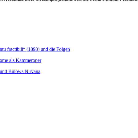
u fractibili“ (1898) und die Folgen
Salome als Kammeroper
s und Bülows Nirvana