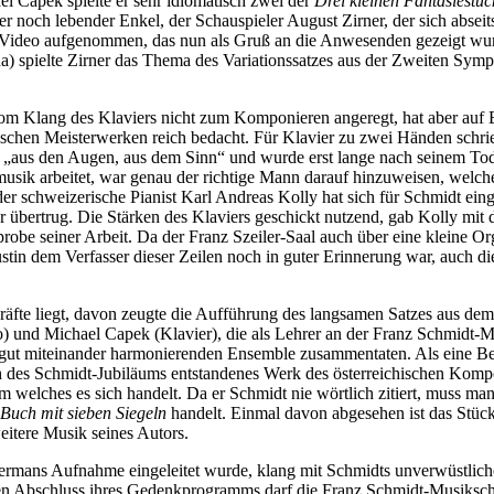
l Capek spielte er sehr idiomatisch zwei der
Drei kleinen Fantasiestü
ger noch lebender Enkel, der Schauspieler August Zirner, der sich abseits
ein Video aufgenommen, das nun als Gruß an die Anwesenden gezeigt w
 spielte Zirner das Thema des Variationssatzes aus der Zweiten Symph
h vom Klang des Klaviers nicht zum Komponieren angeregt, hat aber auf 
ischen Meisterwerken reich bedacht. Für Klavier zu zwei Händen schri
 „aus den Augen, aus dem Sinn“ und wurde erst lange nach seinem Tod 
usik arbeitet, war genau der richtige Mann darauf hinzuweisen, welch
er schweizerische Pianist Karl Andreas Kolly hat sich für Schmidt e
 übertrug. Die Stärken des Klaviers geschickt nutzend, gab Kolly mit
be seiner Arbeit. Da der Franz Szeiler-Saal auch über eine kleine Or
stin dem Verfasser dieser Zeilen noch in guter Erinnerung war, auch di
äfte liegt, davon zeugte die Aufführung des langsamen Satzes aus dem
 und Michael Capek (Klavier), die als Lehrer an der Franz Schmidt-Mu
m gut miteinander harmonierenden Ensemble zusammentaten. Als eine Be
ich des Schmidt-Jubiläums entstandenes Werk des österreichischen Komp
 welches es sich handelt. Da er Schmidt nie wörtlich zitiert, muss man
Buch mit sieben Siegeln
handelt. Einmal davon abgesehen ist das Stück, 
eitere Musik seines Autors.
ermans Aufnahme eingeleitet wurde, klang mit Schmidts unverwüstli
en Abschluss ihres Gedenkprogramms darf die Franz Schmidt-Musikschul