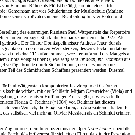
cke nach ungarischen Nationalmelodien
, die das älteste Werk
 von Film und Bühne als Flötist betätigt, konnte leider nicht
urde: Gemeinsam mit vier Schülerinnen der Musikschule (Marlene
onie seines Großvaters in einer Bearbeitung für vier Flöten und
Bestellung des einarmigen Pianisten Paul Wittgenstein das Repertoire
eb er nur ein einziges Stück: die Romanze aus dem Jahr 1922. Als
gedruckt. Der Churer Domkapellmeister Andreas Jetter, der als
e Qualitäten in dem kurzen Werk stecken, dessen Glockenimitationen
ingesetzt und eine CD aufgenommen, wozu er aufgrund des Mangels an
 dem Choralvorspiel über
O, wie selig seid ihr doch, ihr Frommen
aus
gel verfügt, konnte durch Stefan Donner, dessen wunderbare
eser Teil des Schmidtschen Schaffens präsentiert werden. Diesmal
 für Paul Wittgenstein komponierten Klavierquintett G-Dur, zu
sikschule wirken, mit der Schülerin Mirjam Österreicher (Viola) und
gabung, die zu großen Hoffnungen Anlass gibt, erwies sich die
onisten Florian C. Reithner (*1984) vor. Reithner hat diesem
 sich beim Versuch, die Frage zu klären, an Assoziationen halten. Ich
das stilistisch viel mehr an Olivier Messiaen als an Schmidt erinnert,
cher Zugnummer, dem Intermezzo aus der Oper
Notre Dame
, ebenfalls
e Perchtoldsdorf getrost für sich einen Ehrenplatz in der Rezeption