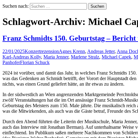
Suchen nach:
Schlagwort-Archiv: Michael Ca
Franz Schmidts 150. Geburtstag – Bericht
22/01/2025
Konzertrezension
Agnes Krenn
,
Andreas Jetter
,
Anna Doc
Karl-Andreas Kolly
,
Maria Jenner
,
Marlene Stralz
,
Michael Capek
,
Mi
Panhofer
Florian Schuck
2024 ist vorüber, und damit das Jahr, in welches Franz Schmidts 150.
was das Gedenken an Schmidt betrifft, der Vorort der Hauptstadt den
nichts, was einen Grund geliefert hätte, an ihr etwas zu ändern.
In der südwestlich an Wien angrenzenden Marktgemeinde Perchtoldsdo
zwölf Veranstaltungen hat die im Ort ansässige Franz Schmidt-Musi
Geburtstag des Meisters zum 150. Male jährte. Die musikalisch reich a
was die Mitwirkenden, als auch was die Gäste betraf, Freunde des 
Durch den Abend führten die Leiterin der Musikschule, Maria Jenner
auch das Interview mit Jonathan Berman). Auf unterhaltsame Weise ve
einflechtend. Im Publikum saßen mehrere Nachkommen von Schülern 