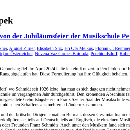
pek
 von der Jubiläumsfeier der Musikschule Pe
kner
,
August Zirner
,
Elisabeth Stix
,
Eri Ota-Melkus
,
Florian C. Reithne
rjam Österreicher
,
Nevena Vaz Gomes Bairrada
,
Perchtoldsdorf
,
Robe
 Geburtstag fiel. Im April 2024 hatte ich ein Konzert in Perchtoldsdor
 Rang abgelaufen hat. Diese Formulierung hat ihre Gültigkeit behalten
rf, wo Schmidt seit 1926 lebte, hat man es sich dagegen nicht nehme
kschule im vergangenen Jahr durchgeführt. Den krönenden Abschluss f
usgestattete Geburtstagsfeier im Franz Szeiler-Saal der Musikschule wa
Schmidtschen Schaffens aus mehreren Ländern zusammen.
, und der britische Dirigent Jonathan Berman, dessen Gesamtaufnahme
rknüpften sie, teils auf Deutsch, teils auf Englisch, die einzelnen Mu
oder Freunden Franz Schmidts. Auch unter den Musikern fand sich mi