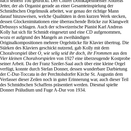
nach seinem Tod gedruckt. Der Churer Domkapellmeister Andreas
Jetter, der als Organist gerade an einer Gesamteinspielung der
Schmidtschen Orgelmusik arbeitet, war genau der richtige Mann
darauf hinzuweisen, welche Qualitäten in dem kurzen Werk stecken,
dessen Glockenimitationen eine überraschende Brücke zur Klangwelt
Debussys schlagen. Auch der schweizerische Pianist Karl Andreas
Kolly hat sich für Schmidt eingesetzt und eine CD aufgenommen,
wozu er aufgrund des Mangels an zweihändigen
Originalkompositionen mehrere Orgelstücke für Klavier übertrug. Die
Stärken des Klaviers geschickt nutzend, gab Kolly mit dem
Choralvorspiel über
O, wie selig seid ihr doch, ihr Frommen
aus den
Vier kleinen Choralvorspielen
von 1927 eine überzeugende Kostprobe
seiner Arbeit. Da der Franz Szeiler-Saal auch über eine kleine Orgel
verfügt, konnte durch Stefan Donner, dessen wunderbare Darbietung
der C-Dur-Toccata in der Perchtolsdorfer Kirche St. Augustin dem
Verfasser dieser Zeilen noch in guter Erinnerung war, auch dieser Teil
des Schmidtschen Schaffens präsentiert werden. Diesmal spielte
Donner Präludium und Fuge A-Dur von 1934.