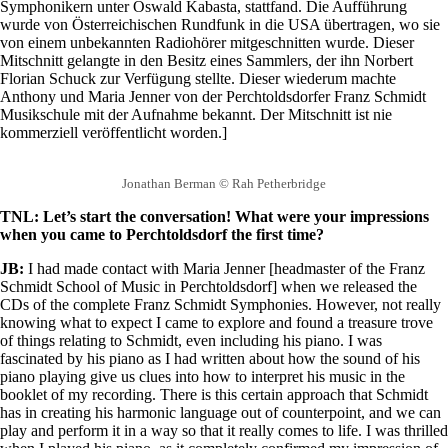
Symphonikern unter Oswald Kabasta, stattfand. Die Aufführung
wurde von Österreichischen Rundfunk in die USA übertragen, wo sie
von einem unbekannten Radiohörer mitgeschnitten wurde. Dieser
Mitschnitt gelangte in den Besitz eines Sammlers, der ihn Norbert
Florian Schuck zur Verfügung stellte. Dieser wiederum machte
Anthony und Maria Jenner von der Perchtoldsdorfer Franz Schmidt
Musikschule mit der Aufnahme bekannt. Der Mitschnitt ist nie
kommerziell veröffentlicht worden.]
Jonathan Berman © Rah Petherbridge
TNL: Let’s start the conversation! What were your impressions
when you came to Perchtoldsdorf the first time?
JB:
I had made contact with Maria Jenner [headmaster of the Franz
Schmidt School of Music in Perchtoldsdorf] when we released the
CDs of the complete Franz Schmidt Symphonies. However, not really
knowing what to expect I came to explore and found a treasure trove
of things relating to Schmidt, even including his piano. I was
fascinated by his piano as I had written about how the sound of his
piano playing give us clues into how to interpret his music in the
booklet of my recording. There is this certain approach that Schmidt
has in creating his harmonic language out of counterpoint, and we can
play and perform it in a way so that it really comes to life. I was thrilled