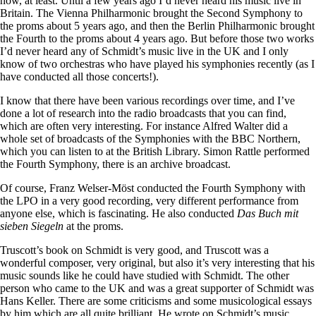
now, at least. Until a few years ago I’d never heard his music live in
Britain. The Vienna Philharmonic brought the Second Symphony to
the proms about 5 years ago, and then the Berlin Philharmonic brought
the Fourth to the proms about 4 years ago. But before those two works
I’d never heard any of Schmidt’s music live in the UK and I only
know of two orchestras who have played his symphonies recently (as I
have conducted all those concerts!).
I know that there have been various recordings over time, and I’ve
done a lot of research into the radio broadcasts that you can find,
which are often very interesting. For instance Alfred Walter did a
whole set of broadcasts of the Symphonies with the BBC Northern,
which you can listen to at the British Library. Simon Rattle performed
the Fourth Symphony, there is an archive broadcast.
Of course, Franz Welser-Möst conducted the Fourth Symphony with
the LPO in a very good recording, very different performance from
anyone else, which is fascinating. He also conducted
Das Buch mit
sieben Siegeln
at the proms.
Truscott’s book on Schmidt is very good, and Truscott was a
wonderful composer, very original, but also it’s very interesting that his
music sounds like he could have studied with Schmidt. The other
person who came to the UK and was a great supporter of Schmidt was
Hans Keller. There are some criticisms and some musicological essays
by him which are all quite brilliant. He wrote on Schmidt’s music