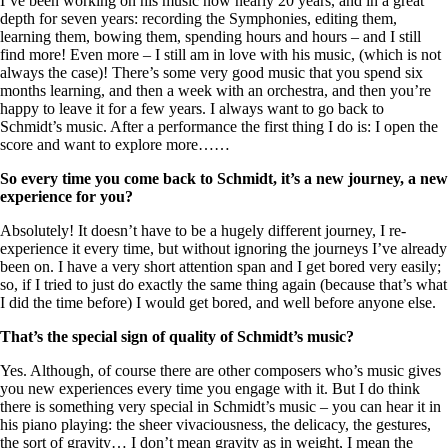
I’ve been working on his music now nearly 20 years, and in a great
depth for seven years: recording the Symphonies, editing them,
learning them, bowing them, spending hours and hours – and I still
find more! Even more – I still am in love with his music, (which is not
always the case)! There’s some very good music that you spend six
months learning, and then a week with an orchestra, and then you’re
happy to leave it for a few years. I always want to go back to
Schmidt’s music. After a performance the first thing I do is: I open the
score and want to explore more……
So every time you come back to Schmidt, it’s a new journey, a new
experience for you?
Absolutely! It doesn’t have to be a hugely different journey, I re-
experience it every time, but without ignoring the journeys I’ve already
been on. I have a very short attention span and I get bored very easily;
so, if I tried to just do exactly the same thing again (because that’s what
I did the time before) I would get bored, and well before anyone else.
That’s the special sign of quality of Schmidt’s
music?
Yes. Although, of course there are other composers who’s music gives
you new experiences every time you engage with it. But I do think
there is something very special in Schmidt’s music – you can hear it in
his piano playing: the sheer vivaciousness, the delicacy, the gestures,
the sort of gravity… I don’t mean gravity as in weight, I mean the