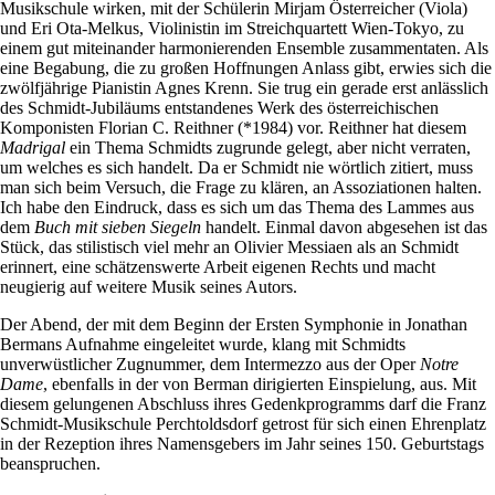
Musikschule wirken, mit der Schülerin Mirjam Österreicher (Viola)
und Eri Ota-Melkus, Violinistin im Streichquartett Wien-Tokyo, zu
einem gut miteinander harmonierenden Ensemble zusammentaten. Als
eine Begabung, die zu großen Hoffnungen Anlass gibt, erwies sich die
zwölfjährige Pianistin Agnes Krenn. Sie trug ein gerade erst anlässlich
des Schmidt-Jubiläums entstandenes Werk des österreichischen
Komponisten Florian C. Reithner (*1984) vor. Reithner hat diesem
Madrigal
ein Thema Schmidts zugrunde gelegt, aber nicht verraten,
um welches es sich handelt. Da er Schmidt nie wörtlich zitiert, muss
man sich beim Versuch, die Frage zu klären, an Assoziationen halten.
Ich habe den Eindruck, dass es sich um das Thema des Lammes aus
dem
Buch mit sieben Siegeln
handelt. Einmal davon abgesehen ist das
Stück, das stilistisch viel mehr an Olivier Messiaen als an Schmidt
erinnert, eine schätzenswerte Arbeit eigenen Rechts und macht
neugierig auf weitere Musik seines Autors.
Der Abend, der mit dem Beginn der Ersten Symphonie in Jonathan
Bermans Aufnahme eingeleitet wurde, klang mit Schmidts
unverwüstlicher Zugnummer, dem Intermezzo aus der Oper
Notre
Dame
, ebenfalls in der von Berman dirigierten Einspielung, aus. Mit
diesem gelungenen Abschluss ihres Gedenkprogramms darf die Franz
Schmidt-Musikschule Perchtoldsdorf getrost für sich einen Ehrenplatz
in der Rezeption ihres Namensgebers im Jahr seines 150. Geburtstags
beanspruchen.