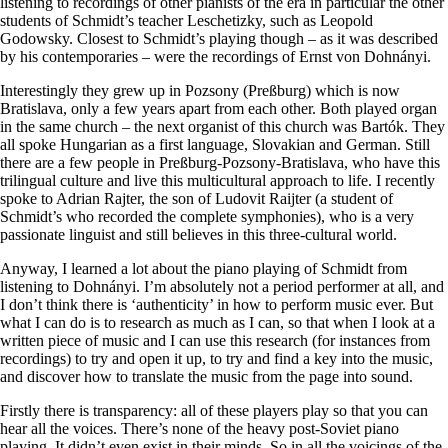
listening to recordings of other pianists of the era in particular the other
students of Schmidt’s teacher Leschetizky, such as Leopold
Godowsky. Closest to Schmidt’s playing though – as it was described
by his contemporaries – were the recordings of Ernst von Dohnányi.
Interestingly they grew up in Pozsony (Preßburg) which is now
Bratislava, only a few years apart from each other. Both played organ
in the same church – the next organist of this church was Bartók. They
all spoke Hungarian as a first language, Slovakian and German. Still
there are a few people in Preßburg-Pozsony-Bratislava, who have this
trilingual culture and live this multicultural approach to life. I recently
spoke to Adrian Rajter, the son of Ludovit Raijter (a student of
Schmidt’s who recorded the complete symphonies), who is a very
passionate linguist and still believes in this three-cultural world.
Anyway, I learned a lot about the piano playing of Schmidt from
listening to Dohnányi. I’m absolutely not a period performer at all, and
I don’t think there is ‘authenticity’ in how to perform music ever. But
what I can do is to research as much as I can, so that when I look at a
written piece of music and I can use this research (for instances from
recordings) to try and open it up, to try and find a key into the music,
and discover how to translate the music from the page into sound.
Firstly there is transparency: all of these players play so that you can
hear all the voices. There’s none of the heavy post-Soviet piano
playing. It didn’t even exist in their minds. So in all the voicings of the