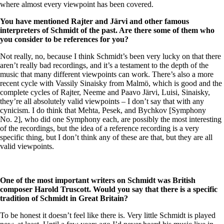
where almost every viewpoint has been covered.
You have mentioned Rajter and J
ä
rvi and other famous
interpreters of Schmidt of the past. Are there some of them who
you consider to be references for you?
Not really, no, because I think Schmidt’s been very lucky on that there
aren’t really bad recordings, and it’s a testament to the depth of the
music that many different viewpoints can work. There’s also a more
recent cycle with Vassily Sinaisky from Malmö, which is good and the
complete cycles of Rajter, Neeme and Paavo Järvi, Luisi, Sinaisky,
they’re all absolutely valid viewpoints – I don’t say that with any
cynicism. I do think that Mehta, Pesek, and Bychkov [Symphony
No. 2], who did one Symphony each, are possibly the most interesting
of the recordings, but the idea of a reference recording is a very
specific thing, but I don’t think any of these are that, but they are all
valid viewpoints.
One of the most important writers on Schmidt was British
composer Harold Truscott. Would you say that there is a specific
tradition of Schmidt in Great Britain?
To be honest it doesn’t feel like there is. Very little Schmidt is played