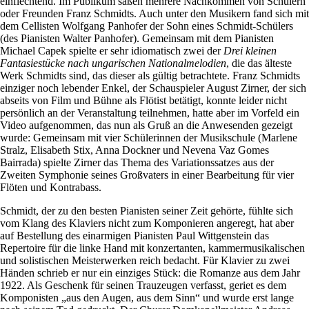
einflechtend. Im Publikum saßen mehrere Nachkommen von Schülern
oder Freunden Franz Schmidts. Auch unter den Musikern fand sich mit
dem Cellisten Wolfgang Panhofer der Sohn eines Schmidt-Schülers
(des Pianisten Walter Panhofer). Gemeinsam mit dem Pianisten
Michael Capek spielte er sehr idiomatisch zwei der
Drei kleinen
Fantasiestücke nach ungarischen Nationalmelodien
, die das älteste
Werk Schmidts sind, das dieser als gültig betrachtete. Franz Schmidts
einziger noch lebender Enkel, der Schauspieler August Zirner, der sich
abseits von Film und Bühne als Flötist betätigt, konnte leider nicht
persönlich an der Veranstaltung teilnehmen, hatte aber im Vorfeld ein
Video aufgenommen, das nun als Gruß an die Anwesenden gezeigt
wurde: Gemeinsam mit vier Schülerinnen der Musikschule (Marlene
Stralz, Elisabeth Stix, Anna Dockner und Nevena Vaz Gomes
Bairrada) spielte Zirner das Thema des Variationssatzes aus der
Zweiten Symphonie seines Großvaters in einer Bearbeitung für vier
Flöten und Kontrabass.
Schmidt, der zu den besten Pianisten seiner Zeit gehörte, fühlte sich
vom Klang des Klaviers nicht zum Komponieren angeregt, hat aber
auf Bestellung des einarmigen Pianisten Paul Wittgenstein das
Repertoire für die linke Hand mit konzertanten, kammermusikalischen
und solistischen Meisterwerken reich bedacht. Für Klavier zu zwei
Händen schrieb er nur ein einziges Stück: die Romanze aus dem Jahr
1922. Als Geschenk für seinen Trauzeugen verfasst, geriet es dem
Komponisten „aus den Augen, aus dem Sinn“ und wurde erst lange