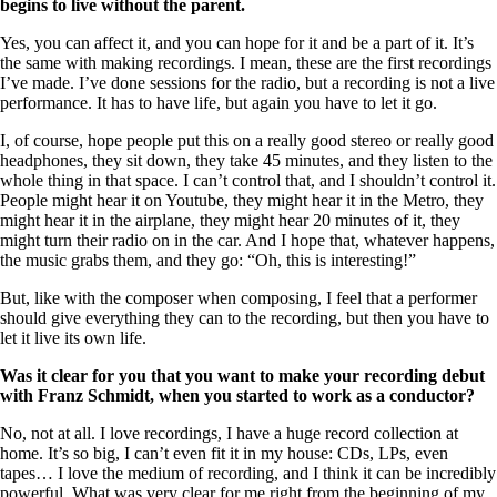
begins to live without the parent.
Yes, you can affect it, and you can hope for it and be a part of it. It’s
the same with making recordings. I mean, these are the first recordings
I’ve made. I’ve done sessions for the radio, but a recording is not a live
performance. It has to have life, but again you have to let it go.
I, of course, hope people put this on a really good stereo or really good
headphones, they sit down, they take 45 minutes, and they listen to the
whole thing in that space. I can’t control that, and I shouldn’t control it.
People might hear it on Youtube, they might hear it in the Metro, they
might hear it in the airplane, they might hear 20 minutes of it, they
might turn their radio on in the car. And I hope that, whatever happens,
the music grabs them, and they go: “Oh, this is interesting!”
But, like with the composer when composing, I feel that a performer
should give everything they can to the recording, but then you have to
let it live its own life.
Was it clear for you that you want to make your recording debut
with Franz Schmidt, when you started to work as a conductor?
No, not at all. I love recordings, I have a huge record collection at
home. It’s so big, I can’t even fit it in my house: CDs, LPs, even
tapes… I love the medium of recording, and I think it can be incredibly
powerful. What was very clear for me right from the beginning of my