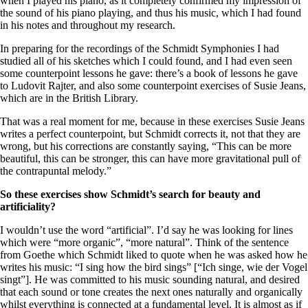
when I played his piano, as it completely confirmed my impression of
the sound of his piano playing, and thus his music, which I had found
in his notes and throughout my research.
In preparing for the recordings of the Schmidt Symphonies I had
studied all of his sketches which I could found, and I had even seen
some counterpoint lessons he gave: there’s a book of lessons he gave
to Ludovit Rajter, and also some counterpoint exercises of Susie Jeans,
which are in the British Library.
That was a real moment for me, because in these exercises Susie Jeans
writes a perfect counterpoint, but Schmidt corrects it, not that they are
wrong, but his corrections are constantly saying, “This can be more
beautiful, this can be stronger, this can have more gravitational pull of
the contrapuntal melody.”
So these exercises show Schmidt’s search for beauty and
artificiality?
I wouldn’t use the word “artificial”. I’d say he was looking for lines
which were “more organic”, “more natural”. Think of the sentence
from Goethe which Schmidt liked to quote when he was asked how he
writes his music: “I sing how the bird sings” [“Ich singe, wie der Vogel
singt”]. He was committed to his music sounding natural, and desired
that each sound or tone creates the next ones naturally and organically
whilst everything is connected at a fundamental level. It is almost as if