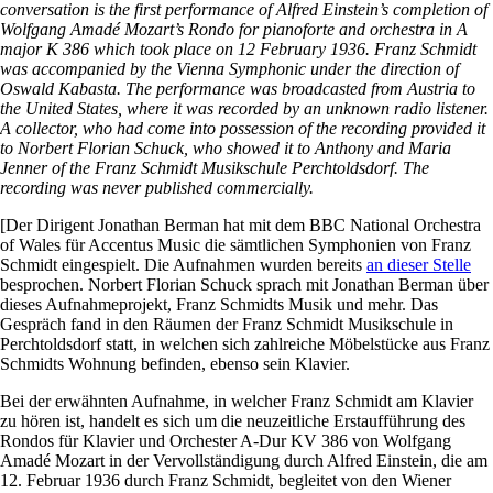
conversation is the first performance of Alfred Einstein’s completion of
Wolfgang Amadé Mozart’s Rondo for pianoforte and orchestra in A
major K 386 which took place on 12 February 1936. Franz Schmidt
was accompanied by the Vienna Symphonic under the direction of
Oswald Kabasta. The performance was broadcasted from Austria to
the United States, where it was recorded by an unknown radio listener.
A collector, who had come into possession of the recording provided it
to Norbert Florian Schuck, who showed it to Anthony and Maria
Jenner of the Franz Schmidt Musikschule Perchtoldsdorf. The
recording was never published commercially.
[Der Dirigent Jonathan Berman hat mit dem BBC National Orchestra
of Wales für Accentus Music die sämtlichen Symphonien von Franz
Schmidt eingespielt. Die Aufnahmen wurden bereits
an dieser Stelle
besprochen. Norbert Florian Schuck sprach mit Jonathan Berman über
dieses Aufnahmeprojekt, Franz Schmidts Musik und mehr. Das
Gespräch fand in den Räumen der Franz Schmidt Musikschule in
Perchtoldsdorf statt, in welchen sich zahlreiche Möbelstücke aus Franz
Schmidts Wohnung befinden, ebenso sein Klavier.
Bei der erwähnten Aufnahme, in welcher Franz Schmidt am Klavier
zu hören ist, handelt es sich um die neuzeitliche Erstaufführung des
Rondos für Klavier und Orchester A-Dur KV 386 von Wolfgang
Amadé Mozart in der Vervollständigung durch Alfred Einstein, die am
12. Februar 1936 durch Franz Schmidt, begleitet von den Wiener