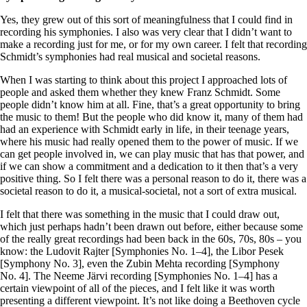
Yes, they grew out of this sort of meaningfulness that I could find in
recording his symphonies. I also was very clear that I didn’t want to
make a recording just for me, or for my own career. I felt that recording
Schmidt’s symphonies had real musical and societal reasons.
When I was starting to think about this project I approached lots of
people and asked them whether they knew Franz Schmidt. Some
people didn’t know him at all. Fine, that’s a great opportunity to bring
the music to them! But the people who did know it, many of them had
had an experience with Schmidt early in life, in their teenage years,
where his music had really opened them to the power of music. If we
can get people involved in, we can play music that has that power, and
if we can show a commitment and a dedication to it then that’s a very
positive thing. So I felt there was a personal reason to do it, there was a
societal reason to do it, a musical-societal, not a sort of extra musical.
I felt that there was something in the music that I could draw out,
which just perhaps hadn’t been drawn out before, either because some
of the really great recordings had been back in the 60s, 70s, 80s – you
know: the Ludovit Rajter [Symphonies No. 1–4], the Libor Pesek
[Symphony No. 3], even the Zubin Mehta recording [Symphony
No. 4]. The Neeme Järvi recording [Symphonies No. 1–4] has a
certain viewpoint of all of the pieces, and I felt like it was worth
presenting a different viewpoint. It’s not like doing a Beethoven cycle