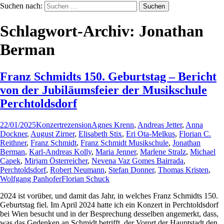
Suchen nach:
Schlagwort-Archiv: Jonathan
Berman
Franz Schmidts 150. Geburtstag – Bericht
von der Jubiläumsfeier der Musikschule
Perchtoldsdorf
22/01/2025
Konzertrezension
Agnes Krenn
,
Andreas Jetter
,
Anna
Dockner
,
August Zirner
,
Elisabeth Stix
,
Eri Ota-Melkus
,
Florian C.
Reithner
,
Franz Schmidt
,
Franz Schmidt Musikschule
,
Jonathan
Berman
,
Karl-Andreas Kolly
,
Maria Jenner
,
Marlene Stralz
,
Michael
Capek
,
Mirjam Österreicher
,
Nevena Vaz Gomes Bairrada
,
Perchtoldsdorf
,
Robert Neumann
,
Stefan Donner
,
Thomas Kristen
,
Wolfgang Panhofer
Florian Schuck
2024 ist vorüber, und damit das Jahr, in welches Franz Schmidts 150.
Geburtstag fiel. Im April 2024 hatte ich ein Konzert in Perchtoldsdorf
bei Wien besucht und in der Besprechung desselben angemerkt, dass,
was das Gedenken an Schmidt betrifft, der Vorort der Hauptstadt den