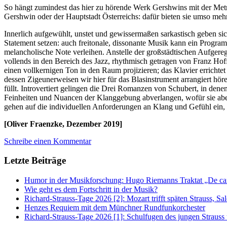
So hängt zumindest das hier zu hörende Werk Gershwins mit der Met
Gershwin oder der Hauptstadt Österreichs: dafür bieten sie umso meh
Innerlich aufgewühlt, unstet und gewissermaßen sarkastisch geben sic
Statement setzen: auch freitonale, dissonante Musik kann ein Progra
melancholische Note verleihen. Anstelle der großstädtischen Aufgereg
vollends in den Bereich des Jazz, rhythmisch getragen von Franz Hoff
einen vollkernigen Ton in den Raum projizieren; das Klavier errichtet 
dessen Zigeunerweisen wir hier für das Blasinstrument arrangiert hö
füllt. Introvertiert gelingen die Drei Romanzen von Schubert, in den
Feinheiten und Nuancen der Klanggebung abverlangen, wofür sie abe
gehen auf die individuellen Anforderungen an Klang und Gefühl ein, fo
[Oliver Fraenzke, Dezember 2019]
Schreibe einen Kommentar
Letzte Beiträge
Humor in der Musikforschung: Hugo Riemanns Traktat „De cant
Wie geht es dem Fortschritt in der Musik?
Richard-Strauss-Tage 2026 [2]: Mozart trifft späten Strauss, 
Henzes Requiem mit dem Münchner Rundfunkorchester
Richard-Strauss-Tage 2026 [1]: Schulfugen des jungen Straus