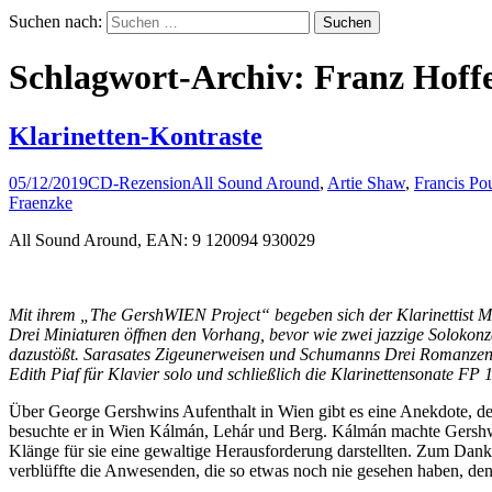
Suchen nach:
Schlagwort-Archiv: Franz Hoff
Klarinetten-Kontraste
05/12/2019
CD-Rezension
All Sound Around
,
Artie Shaw
,
Francis Po
Fraenzke
All Sound Around, EAN: 9 120094 930029
Mit ihrem „The GershWIEN Project“ begeben sich der Klarinettist Ma
Drei Miniaturen öffnen den Vorhang, bevor wie zwei jazzige Solokon
dazustößt. Sarasates Zigeunerweisen und Schumanns Drei Romanzen o
Edith Piaf für Klavier solo und schließlich die Klarinettensonate FP 
Über George Gershwins Aufenthalt in Wien gibt es eine Anekdote, der
besuchte er in Wien Kálmán, Lehár und Berg. Kálmán machte Gershwin
Klänge für sie eine gewaltige Herausforderung darstellten. Zum Dan
verblüffte die Anwesenden, die so etwas noch nie gesehen haben, den