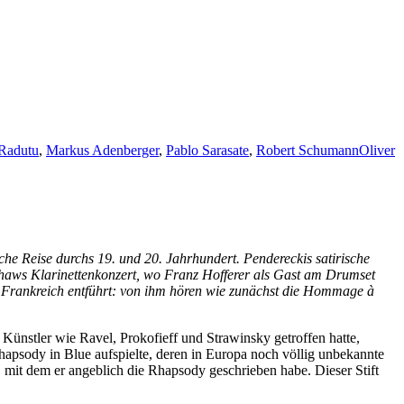
Radutu
,
Markus Adenberger
,
Pablo Sarasate
,
Robert Schumann
Oliver
he Reise durchs 19. und 20. Jahrhundert. Pendereckis satirische
Shaws Klarinettenkonzert, wo Franz Hofferer als Gast am Drumset
 Frankreich entführt: von ihm hören wie zunächst die Hommage à
Künstler wie Ravel, Prokofieff und Strawinsky getroffen hatte,
apsody in Blue aufspielte, deren in Europa noch völlig unbekannte
mit dem er angeblich die Rhapsody geschrieben habe. Dieser Stift