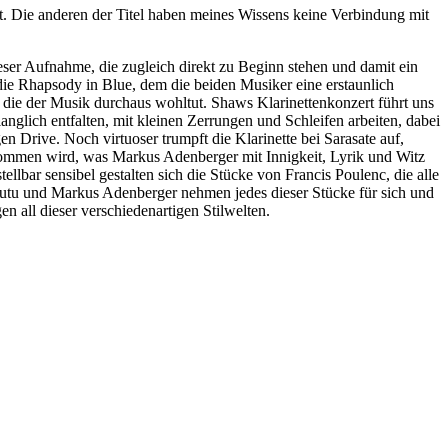
. Die anderen der Titel haben meines Wissens keine Verbindung mit
eser Aufnahme, die zugleich direkt zu Beginn stehen und damit ein
die Rhapsody in Blue, dem die beiden Musiker eine erstaunlich
, die der Musik durchaus wohltut. Shaws Klarinettenkonzert führt uns
nglich entfalten, mit kleinen Zerrungen und Schleifen arbeiten, dabei
en Drive. Noch virtuoser trumpft die Klarinette bei Sarasate auf,
enommen wird, was Markus Adenberger mit Innigkeit, Lyrik und Witz
lbar sensibel gestalten sich die Stücke von Francis Poulenc, die alle
utu und Markus Adenberger nehmen jedes dieser Stücke für sich und
n all dieser verschiedenartigen Stilwelten.