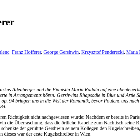
erer
ulenc
,
Franz Hofferer
,
George Gershwin
,
Krzysztof Penderecki
,
Maria 
rkus Adenberger und die Pianistin Maria Radutu auf eine abenteuerlic
zerte in Arrangements hören: Gershwins Rhapsodie in Blue und Artie 
p. 94 bringen uns in die Welt der Romantik, bevor Poulenc uns nach
184.
en Richtigkeit nicht nachgewiesen wurde: Nachdem er bereits in Paris 
 die Überraschung, dass die örtliche Kapelle zum Nachtisch seine Rh
k schenkte der gerührte Gershwin seinem Kollegen den Kugelschreiben, 
n dieses war der erste Kugelschreiber in Wien.