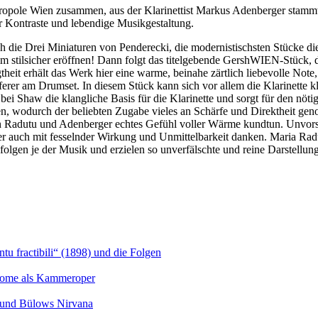
ropole Wien zusammen, aus der Klarinettist Markus Adenberger stammt
r Kontraste und lebendige Musikgestaltung.
h die Drei Miniaturen von Penderecki, die modernistischsten Stücke di
mm stilsicher eröffnen! Dann folgt das titelgebende GershWIEN-Stück, 
theit erhält das Werk hier eine warme, beinahe zärtlich liebevolle Note
erer am Drumset. In diesem Stück kann sich vor allem die Klarinette kla
bei Shaw die klangliche Basis für die Klarinette und sorgt für den nötig
ren, wodurch der beliebten Zugabe vieles an Schärfe und Direktheit g
en Radutu und Adenberger echtes Gefühl voller Wärme kundtun. Unvorstel
r auch mit fesselnder Wirkung und Unmittelbarkeit danken. Maria Rad
lgen je der Musik und erzielen so unverfälschte und reine Darstellunge
u fractibili“ (1898) und die Folgen
Salome als Kammeroper
s und Bülows Nirvana