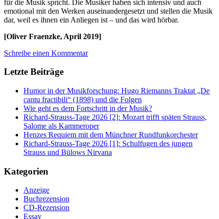
für die Musik spricht. Die Musiker haben sich intensiv und auch
emotional mit den Werken auseinandergesetzt und stellen die Musik
dar, weil es ihnen ein Anliegen ist – und das wird hörbar.
[Oliver Fraenzke, April 2019]
Schreibe einen Kommentar
Letzte Beiträge
Humor in der Musikforschung: Hugo Riemanns Traktat „De
cantu fractibili“ (1898) und die Folgen
Wie geht es dem Fortschritt in der Musik?
Richard-Strauss-Tage 2026 [2]: Mozart trifft späten Strauss,
Salome als Kammeroper
Henzes Requiem mit dem Münchner Rundfunkorchester
Richard-Strauss-Tage 2026 [1]: Schulfugen des jungen
Strauss und Bülows Nirvana
Kategorien
Anzeige
Buchrezension
CD-Rezension
Essay