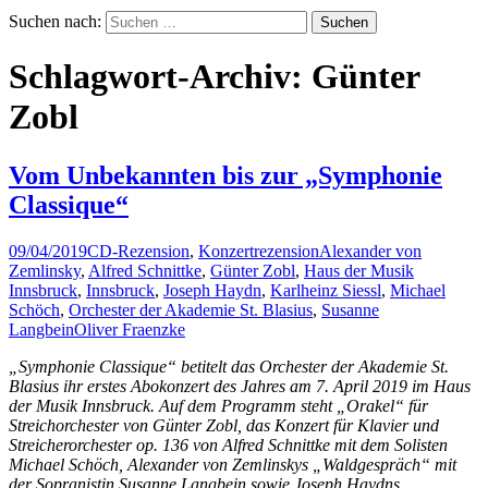
Suchen nach:
Schlagwort-Archiv: Günter
Zobl
Vom Unbekannten bis zur „Symphonie
Classique“
09/04/2019
CD-Rezension
,
Konzertrezension
Alexander von
Zemlinsky
,
Alfred Schnittke
,
Günter Zobl
,
Haus der Musik
Innsbruck
,
Innsbruck
,
Joseph Haydn
,
Karlheinz Siessl
,
Michael
Schöch
,
Orchester der Akademie St. Blasius
,
Susanne
Langbein
Oliver Fraenzke
„Symphonie Classique“ betitelt das Orchester der Akademie St.
Blasius ihr erstes Abokonzert des Jahres am 7. April 2019 im Haus
der Musik Innsbruck. Auf dem Programm steht „Orakel“ für
Streichorchester von Günter Zobl, das Konzert für Klavier und
Streicherorchester op. 136 von Alfred Schnittke mit dem Solisten
Michael Schöch, Alexander von Zemlinskys „Waldgespräch“ mit
der Sopranistin Susanne Langbein sowie Joseph Haydns