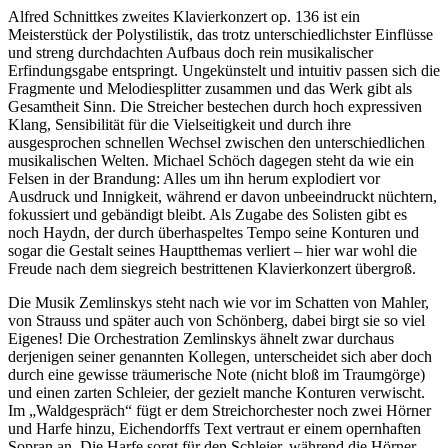
Alfred Schnittkes zweites Klavierkonzert op. 136 ist ein
Meisterstück der Polystilistik, das trotz unterschiedlichster Einflüsse
und streng durchdachten Aufbaus doch rein musikalischer
Erfindungsgabe entspringt. Ungekünstelt und intuitiv passen sich die
Fragmente und Melodiesplitter zusammen und das Werk gibt als
Gesamtheit Sinn. Die Streicher bestechen durch hoch expressiven
Klang, Sensibilität für die Vielseitigkeit und durch ihre
ausgesprochen schnellen Wechsel zwischen den unterschiedlichen
musikalischen Welten. Michael Schöch dagegen steht da wie ein
Felsen in der Brandung: Alles um ihn herum explodiert vor
Ausdruck und Innigkeit, während er davon unbeeindruckt nüchtern,
fokussiert und gebändigt bleibt. Als Zugabe des Solisten gibt es
noch Haydn, der durch überhaspeltes Tempo seine Konturen und
sogar die Gestalt seines Hauptthemas verliert – hier war wohl die
Freude nach dem siegreich bestrittenen Klavierkonzert übergroß.
Die Musik Zemlinskys steht nach wie vor im Schatten von Mahler,
von Strauss und später auch von Schönberg, dabei birgt sie so viel
Eigenes! Die Orchestration Zemlinskys ähnelt zwar durchaus
derjenigen seiner genannten Kollegen, unterscheidet sich aber doch
durch eine gewisse träumerische Note (nicht bloß im Traumgörge)
und einen zarten Schleier, der gezielt manche Konturen verwischt.
Im „Waldgespräch“ fügt er dem Streichorchester noch zwei Hörner
und Harfe hinzu, Eichendorffs Text vertraut er einem opernhaften
Sopran an. Die Harfe sorgt für den Schleier, während die Hörner