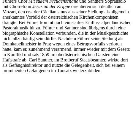
Führers Chor
Mit süßem Freudenschalle
und Santners Sopransolo
mit Chorrefrain
Jesus an der Krippe
orientieren sich deutlich an
Mozart, den erst der Cäcilianismus aus seiner Stellung als allgemein
anerkanntes Vorbild der österreichischen Kirchenkomponisten
drängte. Bei Führer kommt noch ein starker Einfluss alpenländischer
Pastoralmusik hinzu. Führer und Santner sind übrigens durch eine
biographische Konstellation verbunden, die in der Musikgeschichte
nicht allzu häufig sein dürfte: Nachdem Führer seine Stellung als
Domkapellmeister in Prag wegen eines Betrugsvorfalls verloren
hatte, kam er, zunehmend verarmend, immer wieder mit dem Gesetz
in Konflikt und saß 1859 im oberösterreichischen Garsten eine
Haftstrafe ab. Carl Santner, im Brotberuf Staatsbeamter, wirkte dort
als Gefängnisdirektor und nutzte die Gelegenheit, sich bei seinem
prominenten Gefangenen im Tonsatz weiterzubilden.