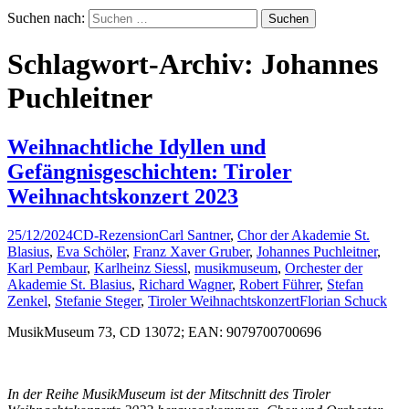
Suchen nach:
Schlagwort-Archiv: Johannes
Puchleitner
Weihnachtliche Idyllen und
Gefängnisgeschichten: Tiroler
Weihnachtskonzert 2023
25/12/2024
CD-Rezension
Carl Santner
,
Chor der Akademie St.
Blasius
,
Eva Schöler
,
Franz Xaver Gruber
,
Johannes Puchleitner
,
Karl Pembaur
,
Karlheinz Siessl
,
musikmuseum
,
Orchester der
Akademie St. Blasius
,
Richard Wagner
,
Robert Führer
,
Stefan
Zenkel
,
Stefanie Steger
,
Tiroler Weihnachtskonzert
Florian Schuck
MusikMuseum 73, CD 13072; EAN: 9079700700696
In der Reihe MusikMuseum ist der Mitschnitt des Tiroler