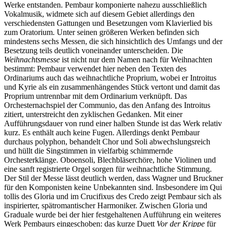
Werke entstanden. Pembaur komponierte nahezu ausschließlich
Vokalmusik, widmete sich auf diesem Gebiet allerdings den
verschiedensten Gattungen und Besetzungen vom Klavierlied bis
zum Oratorium. Unter seinen größeren Werken befinden sich
mindestens sechs Messen, die sich hinsichtlich des Umfangs und der
Besetzung teils deutlich voneinander unterscheiden. Die
Weihnachtsmesse
ist nicht nur dem Namen nach für Weihnachten
bestimmt: Pembaur verwendet hier neben den Texten des
Ordinariums auch das weihnachtliche Proprium, wobei er Introitus
und Kyrie als ein zusammenhängendes Stück vertont und damit das
Proprium untrennbar mit dem Ordinarium verknüpft. Das
Orchesternachspiel der Communio, das den Anfang des Introitus
zitiert, unterstreicht den zyklischen Gedanken. Mit einer
Aufführungsdauer von rund einer halben Stunde ist das Werk relativ
kurz. Es enthält auch keine Fugen. Allerdings denkt Pembaur
durchaus polyphon, behandelt Chor und Soli abwechslungsreich
und hüllt die Singstimmen in vielfarbig schimmernde
Orchesterklänge. Oboensoli, Blechbläserchöre, hohe Violinen und
eine sanft registrierte Orgel sorgen für weihnachtliche Stimmung.
Der Stil der Messe lässt deutlich werden, dass Wagner und Bruckner
für den Komponisten keine Unbekannten sind. Insbesondere im Qui
tollis des Gloria und im Crucifixus des Credo zeigt Pembaur sich als
inspirierter, spätromantischer Harmoniker. Zwischen Gloria und
Graduale wurde bei der hier festgehaltenen Aufführung ein weiteres
Werk Pembaurs eingeschoben: das kurze Duett
Vor der Krippe
für