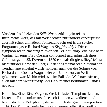
Vor dem abschließenden
Stille Nacht
erklang ein reines
Instrumentalwerk, das mit Weihnachten nur indirekt verknüpft ist,
aber mit seiner anmutigen Tonsprache sehr gut in ein solches
Programm passt: Richard Wagners
Siegfried-Idyll
. Diesen
symphonischen Nachtrag zum dritten Teil der Ring-Tetralogie hatte
Wagner für seine Frau Cosima komponiert und anlässlich ihres
Geburtstags am 25. Dezember 1870 erstmals dirigiert. Siegfried ist
nicht nur der Name der Oper, aus der das thematische Material der
Tondichtung entlehnt wurde, sondern auch der des Sohnes von
Richard und Cosima Wagner, der ein Jahr zuvor zur Welt
gekommen war. Mithin wird, wie im Falle des Weihnachtsfestes,
auch mit dem
Siegfried-Idyll
der Geburt eines bestimmten Kindes
gedacht.
Karlheinz Siessl lässt Wagners Werk in festen Tempi musizieren,
kostet die Ruhepunkte aus ohne sich in ihnen zu verlieren und
betont die feine Polyphonie, die sich durch die ganze Komposition
zieht. Der Kontrast zwischen der spannungsvollen Harmonik und