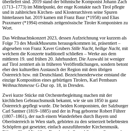
überliefert sind. 2019 stand der böhmische Komponist Johann Zach
(1713–1773) im Mittelpunkt, der enge Kontakte nach Tirol pflegte
und in zahlreichen Kirchen- und Klosterarchiven seine Spuren
hinterlassen hat. 2019 kamen mit Franz Baur (*1958) und Elias
Praxmarer (*1994) erstmals zeitgenössische Tiroler Komponisten zu
Wort.
Das Weihnachtskonzert 2023, dessen Aufzeichnung vor kurzem als
Folge 73 des MusikMuseums herausgekommen ist, präsentiert –
abgesehen von Franz Xaver Grubers
Stille Nacht, heilige Nacht
, mit
welchem die Konzerte traditionell schließen – Werke aus dem
mittleren 19. und frühen 20. Jahrhundert. Die Auswahl ist weniger
auf Tirol zentriert als in früheren Veröffentlichungen, sondern betont
eher den kulturellen Austausch der Region mit dem übrigen
Österreich bzw. mit Deutschland. Bezeichnenderweise entstand die
einzige Komposition eines gebürtigen Tirolers, Karl Pembaurs
Weihnachtsmesse
G-Dur op. 18, in Dresden.
Zwei kurze Stücke mit Orchesterbegleitung machen mit der
kirchlichen Gebrauchsmusik bekannt, wie sie um 1850 in ganz
Österreich gepflegt wurde. Die beiden Komponisten, der Salzburger
Carl Santner (1819–1885) und der in Prag geborene Robert Führer
(1807–1861), der nach einem Wanderleben durch Bayern und
Oberösterreich in Wien starb, gehörten zu den seinerzeit beliebtesten
Schöpfern gut gesetzter, einfach auszuführender Kirchenmusik.