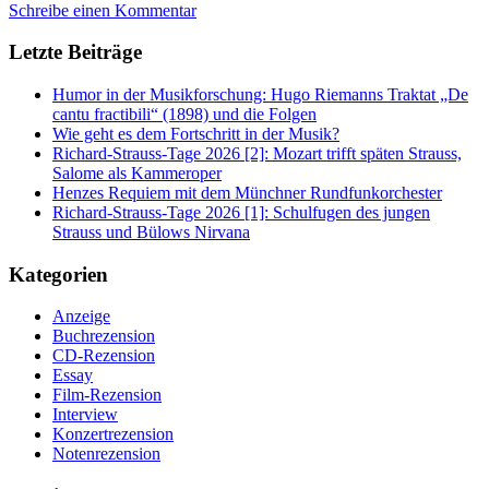
Schreibe einen Kommentar
Letzte Beiträge
Humor in der Musikforschung: Hugo Riemanns Traktat „De
cantu fractibili“ (1898) und die Folgen
Wie geht es dem Fortschritt in der Musik?
Richard-Strauss-Tage 2026 [2]: Mozart trifft späten Strauss,
Salome als Kammeroper
Henzes Requiem mit dem Münchner Rundfunkorchester
Richard-Strauss-Tage 2026 [1]: Schulfugen des jungen
Strauss und Bülows Nirvana
Kategorien
Anzeige
Buchrezension
CD-Rezension
Essay
Film-Rezension
Interview
Konzertrezension
Notenrezension