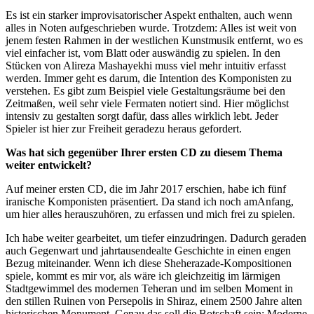
Es ist ein starker improvisatorischer Aspekt enthalten, auch wenn
alles in Noten aufgeschrieben wurde. Trotzdem: Alles ist weit von
jenem festen Rahmen in der westlichen Kunstmusik entfernt, wo es
viel einfacher ist, vom Blatt oder auswändig zu spielen. In den
Stücken von Alireza Mashayekhi muss viel mehr intuitiv erfasst
werden. Immer geht es darum, die Intention des Komponisten zu
verstehen. Es gibt zum Beispiel viele Gestaltungsräume bei den
Zeitmaßen, weil sehr viele Fermaten notiert sind. Hier möglichst
intensiv zu gestalten sorgt dafür, dass alles wirklich lebt. Jeder
Spieler ist hier zur Freiheit geradezu heraus gefordert.
Was hat sich gegenüber Ihrer ersten CD zu diesem Thema
weiter entwickelt?
Auf meiner ersten CD, die im Jahr 2017 erschien, habe ich fünf
iranische Komponisten präsentiert. Da stand ich noch amAnfang,
um hier alles herauszuhören, zu erfassen und mich frei zu spielen.
Ich habe weiter gearbeitet, um tiefer einzudringen. Dadurch geraden
auch Gegenwart und jahrtausendealte Geschichte in einen engen
Bezug miteinander. Wenn ich diese Sheherazade-Kompositionen
spiele, kommt es mir vor, als wäre ich gleichzeitig im lärmigen
Stadtgewimmel des modernen Teheran und im selben Moment in
den stillen Ruinen von Persepolis in Shiraz, einem 2500 Jahre alten
historischen Monument. Genau das soll die Botschaft sein: Moderne