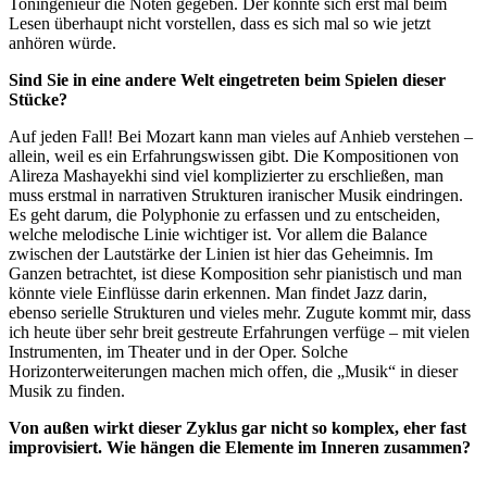
Toningenieur die Noten gegeben. Der konnte sich erst mal beim
Lesen überhaupt nicht vorstellen, dass es sich mal so wie jetzt
anhören würde.
Sind Sie in eine andere Welt eingetreten beim Spielen dieser
Stücke?
Auf jeden Fall! Bei Mozart kann man vieles auf Anhieb verstehen –
allein, weil es ein Erfahrungswissen gibt. Die Kompositionen von
Alireza Mashayekhi sind viel komplizierter zu erschließen, man
muss erstmal in narrativen Strukturen iranischer Musik eindringen.
Es geht darum, die Polyphonie zu erfassen und zu entscheiden,
welche melodische Linie wichtiger ist. Vor allem die Balance
zwischen der Lautstärke der Linien ist hier das Geheimnis. Im
Ganzen betrachtet, ist diese Komposition sehr pianistisch und man
könnte viele Einflüsse darin erkennen. Man findet Jazz darin,
ebenso serielle Strukturen und vieles mehr. Zugute kommt mir, dass
ich heute über sehr breit gestreute Erfahrungen verfüge – mit vielen
Instrumenten, im Theater und in der Oper. Solche
Horizonterweiterungen machen mich offen, die „Musik“ in dieser
Musik zu finden.
Von außen wirkt dieser Zyklus gar nicht so komplex, eher fast
improvisiert. Wie hängen die Elemente im Inneren zusammen?