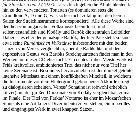
für Streichtrio op. 2 (1927)
. Tatsächlich gehen die Ähnlichkeiten bis
hin zu den verwendeten Tonarten (es dominieren stets die
Grundtöne A, D und G, was sicher nicht zufällig mit den leeren
Saiten der Streichinstrumente korrespondiert). Alle diese Werke sind
deutlich von ungarischer Volksmusik beeinflusst, und
selbstverständlich sind Kodály und Bartók die zentralen Leitbilder.
Dabei ist es eher der gemäßigte Bartók, der hier Pate steht: so sind
etwa seine
Rumänischen Volkstänze
insbesondere mit den beiden
Tänzen von Veress vergleichbar, aber die Radikalität und den
expressiven Gestus von Bartóks Streichquartetten findet man in den
Werken auf dieser CD eher nicht. Ein echtes frühes Meisterwerk ist
Frids kraftvolles, ambitioniertes Trio, das nicht nur vom Titel her
keine Serenade ist. Besonders hervorzuheben ist der dunkel getönte,
intensive Mittelsatz mit einem konflikthaften Mittelteil, in welchem
die Instrumente vor dem Hintergrund gebrochener Akkorde erregt
zu dialogisieren scheinen. Veress’ Sonatine ist (obwohl erheblich
kürzer) mit der großen Duosonate von Kodály vergleichbar, zumal
im Finale. Der Titel von Farkas’ Notturno ist eher im Mozart’schen
Sinne als eine Art kurzes Divertimento zu verstehen, ein reizvolles
und eingängiges Werk in zwei knappen Sätzen.