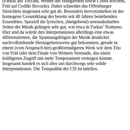
(Farkas auf Toccata, Weiner auf Hungaroton sowie Cobra Records,
Frid auf Cedille Records). Dabei schneidet das Offenburger
Streichtrio insgesamt sehr gut ab. Besonders hervorzuheben ist der
homogene Gesamtklang des bereits seit 40 Jahren bestehenden
Ensembles. Speziell die lyrischen, (titelgebend) serenadenhaften
Seiten der Musik gelingen sehr gut, wie etwa in Farkas’ Notturno.
Hier und da würde den Interpretationen allerdings eine etwas
differenziertere, die Spannungsbögen der Musik deutlicher
nachvollziehende Herangehensweise gut bekommen, gerade in
einem (vom Anspruch her) großformatigeren Werk wie dem Trio
von Frid oder dem Finale von Weiners Serenade, das einen
kräftigeren Zugriff mit mehr Temperament vertragen könnte.
Insgesamt handelt es sich aber um durchwegs sehr solide
Interpretationen. Die Tonqualität der CD ist tadellos.