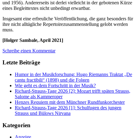
und 1956). Andererseits ist derlei vielleicht in der gebotenen Kürze
eines Begleittextes nicht unbedingt erwartbar.
Insgesamt eine erfreuliche Veröffentlichung, die ganz besonders für
ihre nicht alltägliche Repertoirezusammenstellung gelobt werden
muss.
[Holger Sambale, April 2021]
Schreibe einen Kommentar
Letzte Beiträge
Humor in der Musikforschung: Hugo Riemanns Traktat „De
cantu fractibili“ (1898) und die Folgen
Wie geht es dem Fortschritt in der Musik?
Richard-Strauss-Tage 2026 [2]: Mozart trifft späten Strauss,
Salome als Kammeroper
Henzes Requiem mit dem Münchner Rundfunkorchester
Richard-Strauss-Tage 2026 [1]: Schulfugen des jungen
Strauss und Bülows Nirvana
Kategorien
Anzeige