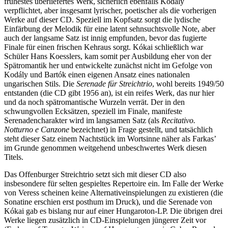
frühestes überliefertes Werk, sicherlich ebenfalls Kodály
verpflichtet, aber insgesamt lyrischer, poetischer als die vorherigen
Werke auf dieser CD. Speziell im Kopfsatz sorgt die lydische
Einfärbung der Melodik für eine latent sehnsuchtsvolle Note, aber
auch der langsame Satz ist innig empfunden, bevor das fugierte
Finale für einen frischen Kehraus sorgt. Kókai schließlich war
Schüler Hans Koesslers, kam somit per Ausbildung eher von der
Spätromantik her und entwickelte zunächst nicht im Gefolge von
Kodály und Bartók einen eigenen Ansatz eines nationalen
ungarischen Stils. Die
Serenade für Streichtrio
, wohl bereits 1949/50
entstanden (die CD gibt 1956 an), ist ein reifes Werk, das nur hier
und da noch spätromantische Wurzeln verrät. Der in den
schwungvollen Ecksätzen, speziell im Finale, manifeste
Serenadencharakter wird im langsamen Satz (als
Recitativo.
Notturno e Canzone
bezeichnet) in Frage gestellt, und tatsächlich
steht dieser Satz einem Nachtstück im Wortsinne näher als Farkas’
im Grunde genommen weitgehend unbeschwertes Werk diesen
Titels.
Das Offenburger Streichtrio setzt sich mit dieser CD also
insbesondere für selten gespieltes Repertoire ein. Im Falle der Werke
von Veress scheinen keine Alternativeinspielungen zu existieren (die
Sonatine erschien erst posthum im Druck), und die Serenade von
Kókai gab es bislang nur auf einer Hungaroton-LP. Die übrigen drei
Werke liegen zusätzlich in CD-Einspielungen jüngerer Zeit vor