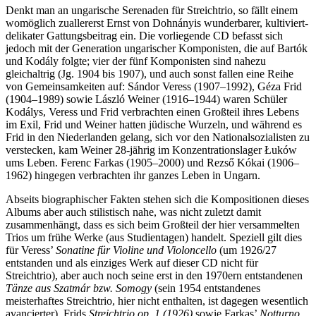
Denkt man an ungarische Serenaden für Streichtrio, so fällt einem
womöglich zuallererst Ernst von Dohnányis wunderbarer, kultiviert-
delikater Gattungsbeitrag ein. Die vorliegende CD befasst sich
jedoch mit der Generation ungarischer Komponisten, die auf Bartók
und Kodály folgte; vier der fünf Komponisten sind nahezu
gleichaltrig (Jg. 1904 bis 1907), und auch sonst fallen eine Reihe
von Gemeinsamkeiten auf: Sándor Veress (1907–1992), Géza Frid
(1904–1989) sowie László Weiner (1916–1944) waren Schüler
Kodálys, Veress und Frid verbrachten einen Großteil ihres Lebens
im Exil, Frid und Weiner hatten jüdische Wurzeln, und während es
Frid in den Niederlanden gelang, sich vor den Nationalsozialisten zu
verstecken, kam Weiner 28-jährig im Konzentrationslager Łuków
ums Leben. Ferenc Farkas (1905–2000) und Rezső Kókai (1906–
1962) hingegen verbrachten ihr ganzes Leben in Ungarn.
Abseits biographischer Fakten stehen sich die Kompositionen dieses
Albums aber auch stilistisch nahe, was nicht zuletzt damit
zusammenhängt, dass es sich beim Großteil der hier versammelten
Trios um frühe Werke (aus Studientagen) handelt. Speziell gilt dies
für Veress’
Sonatine für Violine und Violoncello
(um 1926/27
entstanden und als einziges Werk auf dieser CD nicht für
Streichtrio), aber auch noch seine erst in den 1970ern entstandenen
Tänze aus Szatmár bzw. Somogy
(sein 1954 entstandenes
meisterhaftes Streichtrio, hier nicht enthalten, ist dagegen wesentlich
avancierter), Frids
Streichtrio op. 1 (1926)
sowie Farkas’
Notturno