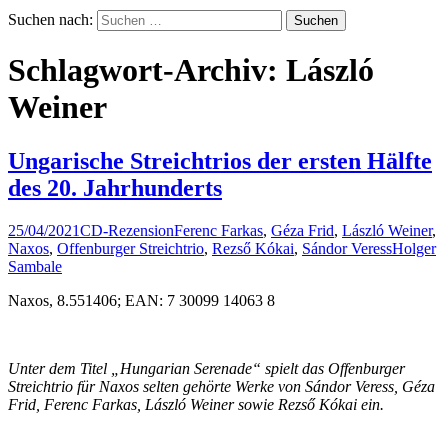
Suchen nach:
Schlagwort-Archiv: László
Weiner
Ungarische Streichtrios der ersten Hälfte
des 20. Jahrhunderts
25/04/2021
CD-Rezension
Ferenc Farkas
,
Géza Frid
,
László Weiner
,
Naxos
,
Offenburger Streichtrio
,
Rezső Kókai
,
Sándor Veress
Holger
Sambale
Naxos, 8.551406; EAN: 7 30099 14063 8
Unter dem Titel „Hungarian Serenade“ spielt das Offenburger
Streichtrio für Naxos selten gehörte Werke von Sándor Veress, Géza
Frid, Ferenc Farkas, László Weiner sowie Rezs
ő
Kókai ein.