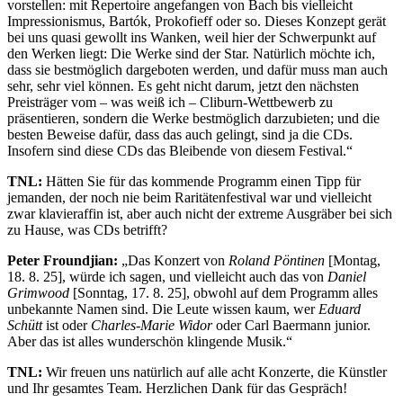
vorstellen: mit Repertoire angefangen von Bach bis vielleicht
Impressionismus, Bartók, Prokofieff oder so. Dieses Konzept gerät
bei uns quasi gewollt ins Wanken, weil hier der Schwerpunkt auf
den Werken liegt: Die Werke sind der Star. Natürlich möchte ich,
dass sie bestmöglich dargeboten werden, und dafür muss man auch
sehr, sehr viel können. Es geht nicht darum, jetzt den nächsten
Preisträger vom – was weiß ich – Cliburn-Wettbewerb zu
präsentieren, sondern die Werke bestmöglich darzubieten; und die
besten Beweise dafür, dass das auch gelingt, sind ja die CDs.
Insofern sind diese CDs das Bleibende von diesem Festival.“
TNL:
Hätten Sie für das kommende Programm einen Tipp für
jemanden, der noch nie beim Raritätenfestival war und vielleicht
zwar klavieraffin ist, aber auch nicht der extreme Ausgräber bei sich
zu Hause, was CDs betrifft?
Peter Froundjian:
„Das Konzert von
Roland Pöntinen
[Montag,
18. 8. 25], würde ich sagen, und vielleicht auch das von
Daniel
Grimwood
[Sonntag, 17. 8. 25], obwohl auf dem Programm alles
unbekannte Namen sind. Die Leute wissen kaum, wer
Eduard
Schütt
ist oder
Charles-Marie Widor
oder Carl Baermann junior.
Aber das ist alles wunderschön klingende Musik.“
TNL:
Wir freuen uns natürlich auf alle acht Konzerte, die Künstler
und Ihr gesamtes Team. Herzlichen Dank für das Gespräch!