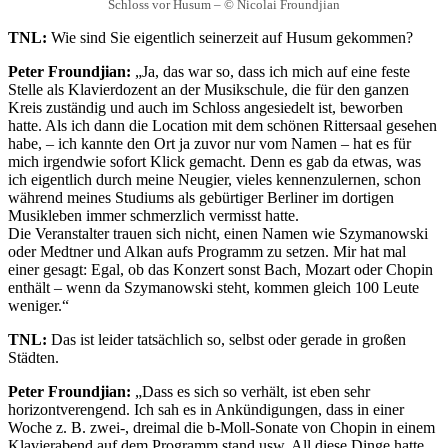
Schloss vor Husum – © Nicolai Froundjian
TNL:
Wie sind Sie eigentlich seinerzeit auf Husum gekommen?
Peter Froundjian:
„Ja, das war so, dass ich mich auf eine feste
Stelle als Klavierdozent an der Musikschule, die für den ganzen
Kreis zuständig und auch im Schloss angesiedelt ist, beworben
hatte. Als ich dann die Location mit dem schönen Rittersaal gesehen
habe, – ich kannte den Ort ja zuvor nur vom Namen – hat es für
mich irgendwie sofort Klick gemacht. Denn es gab da etwas, was
ich eigentlich durch meine Neugier, vieles kennenzulernen, schon
während meines Studiums als gebürtiger Berliner im dortigen
Musikleben immer schmerzlich vermisst hatte.
Die Veranstalter trauen sich nicht, einen Namen wie Szymanowski
oder Medtner und Alkan aufs Programm zu setzen. Mir hat mal
einer gesagt: Egal, ob das Konzert sonst Bach, Mozart oder Chopin
enthält – wenn da Szymanowski steht, kommen gleich 100 Leute
weniger.“
TNL:
Das ist leider tatsächlich so, selbst oder gerade in großen
Städten.
Peter Froundjian:
„Dass es sich so verhält, ist eben sehr
horizontverengend. Ich sah es in Ankündigungen, dass in einer
Woche z. B. zwei-, dreimal die b-Moll-Sonate von Chopin in einem
Klavierabend auf dem Programm stand usw. All diese Dinge hatte