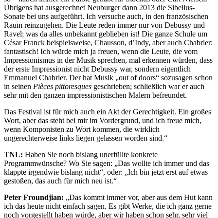
Übrigens hat ausgerechnet Neuburger dann 2013 die Sibelius-
Sonate bei uns aufgeführt. Ich versuche auch, in den französischen
Raum reinzugehen. Die Leute reden immer nur von Debussy und
Ravel; was da alles unbekannt geblieben ist! Die ganze Schule um
César Franck beispielsweise, Chausson, d’Indy, aber auch Chabrier:
fantastisch! Ich würde mich ja freuen, wenn die Leute, die vom
Impressionismus in der Musik sprechen, mal erkennen würden, dass
der erste Impressionist nicht Debussy war, sondern eigentlich
Emmanuel Chabrier. Der hat Musik „out of doors“ sozusagen schon
in seinen
Pièces pittoresques
geschrieben; schließlich war er auch
sehr mit den ganzen impressionistischen Malern befreundet.
Das Festival ist für mich auch ein Akt der Gerechtigkeit. Ein großes
Wort, aber das steht bei mir im Vordergrund, und ich freue mich,
wenn Komponisten zu Wort kommen, die wirklich
ungerechterweise links liegen gelassen worden sind.“
TNL:
Haben Sie noch bislang unerfüllte konkrete
Programmwünsche? Wo Sie sagen: „Das wollte ich immer und das
klappte irgendwie bislang nicht“, oder: „Ich bin jetzt erst auf etwas
gestoßen, das auch für mich neu ist.“
Peter Froundjian:
„Das kommt immer vor, aber aus dem Hut kann
ich das heute nicht einfach sagen. Es gibt Werke, die ich ganz gerne
noch vorgestellt haben würde, aber wir haben schon sehr, sehr viel