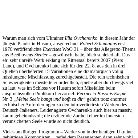
Warum man sich vom Ukrainer
Illia Ovcharenko
, in diesem Jahr der
jüngste Pianist in Husum, ausgerechnet
Robert Schumanns
erst
1976 veröffentlichte
Exercises
WoO 31 – über das Allegretto-Thema
aus Beethovens
Siebter
– gewünscht hatte, blieb schleierhaft. Das
eh‘ sehr unreife Werk erklang im Rittersaal bereits 2007 (Piers
Lane), und Ovcharenko hatte sich für den 22. 8. aus den in drei
Quellen überlieferten 15 Variationen eine dramaturgisch völlig
misslungene Mischfassung zurechtgebastelt. Die rein technischen
Schwierigkeiten meisterte er ordentlich, spielte aber durchwegs viel
zu laut, was im Schloss vor Husum sofort Missfallen beim
anspruchsvollen Publikum hervorrief.
Ferruccio Busonis Elegie
Nr. 3
„Meine Seele bangt und hofft zu dir“
gehört trotz enormer
technischer Anforderungen zu den introvertiertesten Werken des
Deutsch-Italieners. Leider agierte Ovcharenko auch hier zu massiv,
kaum geheimnisvoll; die erzitternde Zartheit einer im Innersten
verunsicherten Seele wurde so nicht deutlich.
Vieles am übrigen Programm – Werke von in der heutigen Ukraine
gebürtigen Komponisten – gefiel dem Rezensenten dann sehr wohl.