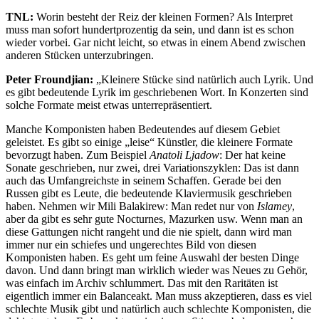
TNL:
Worin besteht der Reiz der kleinen Formen? Als Interpret
muss man sofort hundertprozentig da sein, und dann ist es schon
wieder vorbei. Gar nicht leicht, so etwas in einem Abend zwischen
anderen Stücken unterzubringen.
Peter Froundjian:
„Kleinere Stücke sind natürlich auch Lyrik. Und
es gibt bedeutende Lyrik im geschriebenen Wort. In Konzerten sind
solche Formate meist etwas unterrepräsentiert.
Manche Komponisten haben Bedeutendes auf diesem Gebiet
geleistet. Es gibt so einige „leise“ Künstler, die kleinere Formate
bevorzugt haben. Zum Beispiel
Anatoli Ljadow
: Der hat keine
Sonate geschrieben, nur zwei, drei Variationszyklen: Das ist dann
auch das Umfangreichste in seinem Schaffen. Gerade bei den
Russen gibt es Leute, die bedeutende Klaviermusik geschrieben
haben. Nehmen wir Mili Balakirew: Man redet nur von
Islamey
,
aber da gibt es sehr gute Nocturnes, Mazurken usw. Wenn man an
diese Gattungen nicht rangeht und die nie spielt, dann wird man
immer nur ein schiefes und ungerechtes Bild von diesen
Komponisten haben. Es geht um feine Auswahl der besten Dinge
davon. Und dann bringt man wirklich wieder was Neues zu Gehör,
was einfach im Archiv schlummert. Das mit den Raritäten ist
eigentlich immer ein Balanceakt. Man muss akzeptieren, dass es viel
schlechte Musik gibt und natürlich auch schlechte Komponisten, die