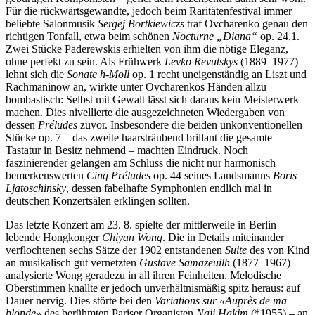
Für die rückwärtsgewandte, jedoch beim Raritätenfestival immer
beliebte Salonmusik
Sergej Bortkiewiczs
traf Ovcharenko genau den
richtigen Tonfall, etwa beim schönen
Nocturne „Diana“
op. 24,1.
Zwei Stücke Paderewskis erhielten von ihm die nötige Eleganz,
ohne perfekt zu sein. Als Frühwerk
Levko Revutskys
(1889–1977)
lehnt sich die
Sonate h-Moll
op. 1 recht uneigenständig an Liszt und
Rachmaninow an, wirkte unter Ovcharenkos Händen allzu
bombastisch: Selbst mit Gewalt lässt sich daraus kein Meisterwerk
machen. Dies nivellierte die ausgezeichneten Wiedergaben von
dessen
Préludes
zuvor. Insbesondere die beiden unkonventionellen
Stücke op. 7 – das zweite haarsträubend brillant die gesamte
Tastatur in Besitz nehmend – machten Eindruck. Noch
faszinierender gelangen am Schluss die nicht nur harmonisch
bemerkenswerten
Cinq Préludes
op. 44 seines Landsmanns
Boris
Ljatoschinsky
, dessen fabelhafte Symphonien endlich mal in
deutschen Konzertsälen erklingen sollten.
Das letzte Konzert am 23. 8. spielte der mittlerweile in Berlin
lebende Hongkonger
Chiyan Wong
. Die in Details miteinander
verflochtenen sechs Sätze der 1902 entstandenen
Suite
des von Kind
an musikalisch gut vernetzten
Gustave Samazeuilh
(1877–1967)
analysierte Wong geradezu in all ihren Feinheiten. Melodische
Oberstimmen knallte er jedoch unverhältnismäßig spitz heraus: auf
Dauer nervig. Dies störte bei den
Variations sur «Auprès de ma
blonde»
des berühmten Pariser Organisten
Naji Hakim
(*1955) – an