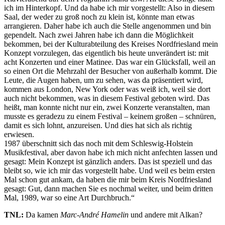
ich im Hinterkopf. Und da habe ich mir vorgestellt: Also in diesem
Saal, der weder zu groß noch zu klein ist, könnte man etwas
arrangieren. Daher habe ich auch die Stelle angenommen und bin
gependelt. Nach zwei Jahren habe ich dann die Möglichkeit
bekommen, bei der Kulturabteilung des Kreises Nordfriesland mein
Konzept vorzulegen, das eigentlich bis heute unverändert ist: mit
acht Konzerten und einer Matinee. Das war ein Glücksfall, weil an
so einen Ort die Mehrzahl der Besucher von außerhalb kommt. Die
Leute, die Augen haben, um zu sehen, was da präsentiert wird,
kommen aus London, New York oder was weiß ich, weil sie dort
auch nicht bekommen, was in diesem Festival geboten wird. Das
heißt, man konnte nicht nur ein, zwei Konzerte veranstalten, man
musste es geradezu zu einem Festival – keinem großen – schnüren,
damit es sich lohnt, anzureisen. Und dies hat sich als richtig
erwiesen.
1987 überschnitt sich das noch mit dem Schleswig-Holstein
Musikfestival, aber davon habe ich mich nicht anfechten lassen und
gesagt: Mein Konzept ist gänzlich anders. Das ist speziell und das
bleibt so, wie ich mir das vorgestellt habe. Und weil es beim ersten
Mal schon gut ankam, da haben die mir beim Kreis Nordfriesland
gesagt: Gut, dann machen Sie es nochmal weiter, und beim dritten
Mal, 1989, war so eine Art Durchbruch.“
TNL:
Da kamen
Marc-André Hamelin
und andere mit Alkan?