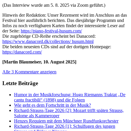
(Das Interview wurde am 5. 8. 2025 via Zoom geführt.)
Hinweis der Redaktion: Unser Rezensent wird im Anschluss an das
Festival hier ausführlich berichten. Das diesjährige Programm und
Infos zu noch verfügbaren Karten findet der interessierte Leser auf
der Seite:
https://piano-festival-husum.com/
Die zugehörige CD-Reihe erscheint bei Danacord:
https://www.danacord.dk/collections/ husum.html
Die beiden neuesten CDs sind auf der dortigen Homepage:
https://danacord.com/
[Martin Blaumeiser, 10. August 2025]
Alle 3 Kommentare anzeigen
Letzte Beiträge
Humor in der Musikforschung: Hugo Riemanns Traktat „De
cantu fractibili“ (1898) und die Folgen
Wie geht es dem Fortschritt in der Musik?
Richard-Strauss-Tage 2026 [2]: Mozart trifft späten Strauss,
Salome als Kammeroper
Henzes Requiem mit dem Münchner Rundfunkorchester
Richard-Strauss-Tage 2026 [1]: Schulfugen des jungen