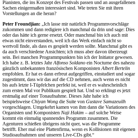
Pianisten, die ins Konzept des Festivals passen und an ausgefallenen
Sachen einigermaßen interessiert sind. Wie treten Sie mit ihren
Vorstellungen an die heran?
Peter Froundjian:
„Ich lasse mir natürlich Programmvorschläge
zukommen und dann redigiere ich manchmal da drin und sage: Dies
oder das hätte ich gerne ersetzt. Oder manchmal bin ich auch mit
etwas nicht einverstanden, weil ich das Werk einfach nicht so
wertvoll finde, als dass es gespielt werden sollte. Manchmal gibt es
da auch verschiedene Ansichten; ich muss aber davon überzeugt
sein. Bei manchen Programmpunkten bin ich der Initiator gewesen.
Ich habe z. B. letztes Jahr
Alfonso Soldano
ein Nocturne des nahezu
gänzlich unbekannten französischen Komponisten
Albert Bertelin
empfohlen. Er hat es dann erfreut aufgegriffen, einstudiert und sogar
zugestimmt, dass wir das auf die CD nehmen, auch wenn es nicht
bis aufs letzte I-Tüpfelchen perfekt ist, weil er es wahrscheinlich
zum ersten Mal vor Publikum gespielt hat. Und so erklingt es jetzt
erstmalig auf einer Tonaufnahme. Dieses Jahr habe ich
beispielsweise
Chiyan Wong
die Suite von
Gustave Samazeuilh
vorgeschlagen. Umgekehrt kamen von ihm dann die Variationen des
Organisten und Komponisten
Naji Hakim
– auf solche Weise
kommt ein einmalig spannendes Programm zusammen. Die
Agenturen schießen übrigens nicht quer, was die Programme
betrifft. Eher mal eine Plattenfirma, wenn es Kollisionen mit eigenen
Studioaufnahmen und unseren Live-CDs gibt.“