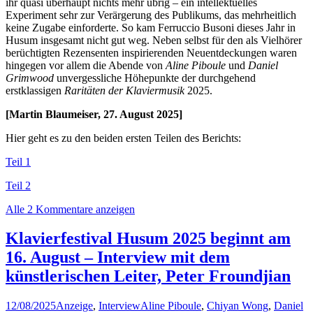
ihr quasi überhaupt nichts mehr übrig – ein intellektuelles
Experiment sehr zur Verärgerung des Publikums, das mehrheitlich
keine Zugabe einforderte. So kam Ferruccio Busoni dieses Jahr in
Husum insgesamt nicht gut weg. Neben selbst für den als Vielhörer
berüchtigten Rezensenten inspirierenden Neuentdeckungen waren
hingegen vor allem die Abende von
Aline Piboule
und
Daniel
Grimwood
unvergessliche Höhepunkte der durchgehend
erstklassigen
Raritäten der Klaviermusik
2025.
[Martin Blaumeiser, 27. August 2025]
Hier geht es zu den beiden ersten Teilen des Berichts:
Teil 1
Teil 2
Alle 2 Kommentare anzeigen
Klavierfestival Husum 2025 beginnt am
16. August – Interview mit dem
künstlerischen Leiter, Peter Froundjian
12/08/2025
Anzeige
,
Interview
Aline Piboule
,
Chiyan Wong
,
Daniel