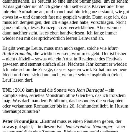
dahinterstehen. Es braucht so eine innere Stimmgabel, um zu sehen:
Ist das gut oder nicht? Ich gehe dafür selber ans Klavier oder höre
mir eine Aufnahme an, und manchmal bin ich ganz erstaunt, wie gut
etwas ist – und dennoch fast nie gespielt wurde. Dann sage ich, das
muss ich demjenigen, den ich eingeladen habe, vorschlagen. Nicht
ganz einfach, dieses Konzept so zu verwirklichen. Aber wenn es
dann nachher steht, ist es eben handverlesen. Ich fange immer
wieder neu mit der sprichwörtlich leeren Leinwand an.
Es gibt wenige Leute, muss man auch sagen, solche wie
Marc-
André Hamelin
, die wirklich wissen, worum es geht. Der ist bisher
– nicht offiziell – sowas wie ein Artist in Residence des Festivals
gewesen und stemmt einfach alles. Nächstes Jahr kommt er wieder:
Ich habe schon die Zusage, dass er spielen wird. Er hat immer neue
Ideen und freut sich dann auch, wenn er seiner Inspiration freien
Lauf lassen darf.
TNL:
2010 kam ja mal die Sonate von
Jean Barraqué –
ein
kompliziertes, serielles Monstrum ohne Gleichen, das ich trotzdem
mag. Was darf man dem Publikum, das besonders die verkappten
oder verkannten Romantiker bis ins 20. Jahrhundert liebt, in Husum
überhaupt zumuten?
Peter Froundjian:
„Erstmal muss es einen Pianisten geben, der
sowas gut spielt, – in diesem Fall
Jean-Frédéric Neuburger
– aber
es war natürlich eine Zumutung. Einige waren wohl verärgert;