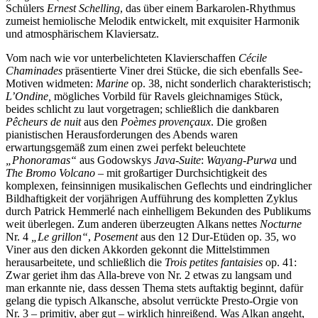
Schülers
Ernest Schelling
, das über einem Barkarolen-Rhythmus
zumeist hemiolische Melodik entwickelt, mit exquisiter Harmonik
und atmosphärischem Klaviersatz.
Vom nach wie vor unterbelichteten Klavierschaffen
Cécile
Chaminades
präsentierte Viner drei Stücke, die sich ebenfalls See-
Motiven widmeten:
Marine
op. 38, nicht sonderlich charakteristisch;
L’Ondine,
mögliches Vorbild für Ravels gleichnamiges Stück,
beides schlicht zu laut vorgetragen; schließlich die dankbaren
Pêcheurs de nuit
aus den
Poèmes provençaux
. Die großen
pianistischen Herausforderungen des Abends waren
erwartungsgemäß zum einen zwei perfekt beleuchtete
„Phonoramas“
aus Godowskys
Java-Suite
:
Wayang-Purwa
und
The Bromo Volcano
– mit großartiger Durchsichtigkeit des
komplexen, feinsinnigen musikalischen Geflechts und eindringlicher
Bildhaftigkeit der vorjährigen Aufführung des kompletten Zyklus
durch Patrick Hemmerlé nach einhelligem Bekunden des Publikums
weit überlegen. Zum anderen überzeugten Alkans nettes
Nocturne
Nr. 4
„Le grillon“
,
Posement
aus den 12 Dur-Etüden op. 35, wo
Viner aus den dicken Akkorden gekonnt die Mittelstimmen
herausarbeitete, und schließlich die
Trois petites fantaisies
op. 41:
Zwar geriet ihm das Alla-breve von Nr. 2 etwas zu langsam und
man erkannte nie, dass dessen Thema stets auftaktig beginnt, dafür
gelang die typisch Alkansche, absolut verrückte Presto-Orgie von
Nr. 3 – primitiv, aber gut – wirklich hinreißend. Was Alkan angeht,