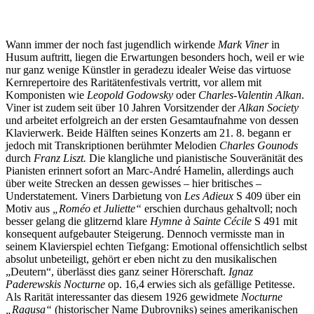
Wann immer der noch fast jugendlich wirkende
Mark Viner
in
Husum auftritt, liegen die Erwartungen besonders hoch, weil er wie
nur ganz wenige Künstler in geradezu idealer Weise das virtuose
Kernrepertoire des Raritätenfestivals vertritt, vor allem mit
Komponisten wie
Leopold Godowsky
oder
Charles-Valentin Alkan
.
Viner ist zudem seit über 10 Jahren Vorsitzender der
Alkan Society
und arbeitet erfolgreich an der ersten Gesamtaufnahme von dessen
Klavierwerk. Beide Hälften seines Konzerts am 21. 8. begann er
jedoch mit Transkriptionen berühmter Melodien
Charles Gounods
durch
Franz Liszt.
Die klangliche und pianistische Souveränität des
Pianisten erinnert sofort an Marc-André Hamelin, allerdings auch
über weite Strecken an dessen gewisses – hier britisches –
Understatement. Viners Darbietung von
Les Adieux
S 409 über ein
Motiv aus
„Roméo et Juliette“
erschien durchaus gehaltvoll; noch
besser gelang die glitzernd klare
Hymne à Sainte Cécile
S 491 mit
konsequent aufgebauter Steigerung. Dennoch vermisste man in
seinem Klavierspiel echten Tiefgang: Emotional offensichtlich selbst
absolut unbeteiligt, gehört er eben nicht zu den musikalischen
„Deutern“, überlässt dies ganz seiner Hörerschaft.
Ignaz
Paderewskis Nocturne
op. 16,4 erwies sich als gefällige Petitesse.
Als Rarität interessanter das diesem 1926 gewidmete
Nocturne
„Ragusa“
(historischer Name Dubrovniks) seines amerikanischen