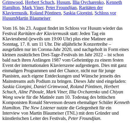
Grimwood
,
Herbert Schuch
,
Husum
,
Illia Ovcharenko
,
Kenneth
Hamilton
,
Mark Viner
,
Peter Froundjian
,
Raritäten der
Klaviermusik
,
Roland Pöntinen
,
Saskia Giorgini
,
Schloss vor
Husum
Martin Blaumeiser
Vom 16. bis 23. August findet im Schloss vor Husum wieder das
Festival
Raritäten der
Klaviermusik
statt: Jeden Tag ein
Klavierabend (jeweils um 19:00 Uhr) plus eine Matinee am
Sonntag, 17. 8. um 11 Uhr. Die alljährliche Konzertreihe –
ausgefallen nur im Corona-Jahr 2020, und nachgeholt in Form eines
kleinen zusätzlichen Drei-Tage-Festivals im Jahr 2022 – ist schon
bald nach ihren Anfängen 1987 vom Geheimtipp zu einem festen
Event der internationalen Klavierszene aufgestiegen. Dies mit ganz
einmaligen Programmen und der Chance, nicht nur für junge
Pianisten, auch eigene Entdeckungen und Wünsche jenseits des
Mainstreams aufs Podium zu bringen. Dieses Jahr sind eingeladen:
Saskia Giorgini, Daniel
Grimwood, Roland Pöntinen, Herbert
Schuch, Aline Piboule, Mark Viner, Illia Ovcharenko
und
Chiyan
Wong
sowie für die Matinée zum 10. Todestag des britischen
Komponisten Ronald Stevenson dessen ehemaliger Schüler
Kenneth
Hamilton
.
The New Listener
nutzte die Gelegenheit für ein
Interview von Martin Blaumeiser (TNL) mit dem Gründer und
künstlerischen Leiter des Festivals,
Peter Froundjian
.