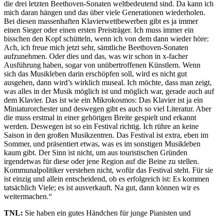
die drei letzten Beethoven-Sonaten weltbedeutend sind. Da kann ich
mich daran hängen und das über viele Generationen wiederholen.
Bei diesen massenhaften Klavierwettbewerben gibt es ja immer
einen Sieger oder einen ersten Preisträger. Ich muss immer ein
bisschen den Kopf schütteln, wenn ich von dem dann wieder höre:
Ach, ich freue mich jetzt sehr, sämtliche Beethoven-Sonaten
aufzunehmen. Oder dies und das, was wir schon in x-facher
Ausführung haben, sogar von unübertroffenen Künstlern. Wenn
sich das Musikleben darin erschöpfen soll, wird es nicht gut
ausgehen, dann wird’s wirklich museal. Ich möchte, dass man zeigt,
was alles in der Musik möglich ist und möglich war, gerade auch auf
dem Klavier. Das ist wie ein Mikrokosmos: Das Klavier ist ja ein
Miniaturorchester und deswegen gibt es auch so viel Literatur. Aber
die muss erstmal in einer gehörigen Breite gespielt und erkannt
werden. Deswegen ist so ein Festival richtig. Ich rühre an keine
Saison in den großen Musikzentren. Das Festival ist extra, eben im
Sommer, und präsentiert etwas, was es im sonstigen Musikleben
kaum gibt. Der Sinn ist nicht, um aus touristischen Gründen
irgendetwas für diese oder jene Region auf die Beine zu stellen.
Kommunalpolitiker verstehen nicht, wofür das Festival steht. Für sie
ist einzig und allein entscheidend, ob es erfolgreich ist: Es kommen
tatsächlich Viele; es ist ausverkauft. Na gut, dann können wir es
weitermachen.“
TNL:
Sie haben ein gutes Händchen für junge Pianisten und