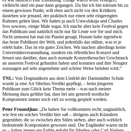
vielleicht sind ein paar dann gegangen. Da bin ich bin tolerant bis zu
einem gewissen Punkt, will eben auch nicht vor den Kritikern
dastehen wie jemand, der praktisch nur einen sehr eingeengten
Rahmen gelten lässt. Wir hatten ja auch Ustwolskaja und Charles
Ives sowieso, einige Male sogar. Ich mache aber kein Festival gegen
das Publikum und natürlich nicht nur für Leute wie Sie und mich.
Nicht umsonst hat mal ein Pianist gesagt, Husum habe irgendwie
das beste Publikum der Welt, und jedenfalls das stillste, was er je
erlebt habe. Das ist ein gutes Zeichen. Wir machen allerdings keine
Universitätsveranstaltung, sondern ein öffentliches Konzert und
freuen uns darüber, dass auch normale Konzertbesucher Geschmack
an unserem Festival gefunden haben und kommen und ihre Neugier
sozusagen auf sehr angenehme und schöne Weise belohnt wird.“
TNL:
Von Dogmatikern aus dem Umfeld der Darmstädter Schule
wurde ja eine Art Sibelius-Verdikt gepflegt, – beim jüngeren
Publikum zum Glück kein Thema mehr – was nach meiner
Meinung dazu geführt hat, dass bei uns generell nordische
Komponisten immer noch viel zu wenig gespielt werden.
Peter Froundjian:
„Da haben Sie vollkommen recht; unglaublich,
wie fest ein solches Verdikt hier saß – übrigens auch Künstlern
gegenüber, die so zwischen den Stilen stehen, aber auch wirklich
bedeutende Komponisten gewesen sind. Die Engländer waren nicht
so – haben immer ein Faible gehabt für Sibelius oder Carl Nielsen.