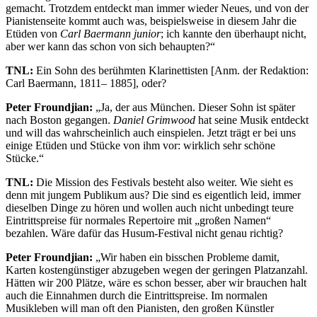
gemacht. Trotzdem entdeckt man immer wieder Neues, und von der
Pianistenseite kommt auch was, beispielsweise in diesem Jahr die
Etüden von
Carl Baermann junior
; ich kannte den überhaupt nicht,
aber wer kann das schon von sich behaupten?“
TNL:
Ein Sohn des berühmten Klarinettisten [Anm. der Redaktion:
Carl Baermann, 1811– 1885], oder?
Peter Froundjian:
„Ja, der aus München. Dieser Sohn ist später
nach Boston gegangen.
Daniel Grimwood
hat seine Musik entdeckt
und will das wahrscheinlich auch einspielen. Jetzt trägt er bei uns
einige Etüden und Stücke von ihm vor: wirklich sehr schöne
Stücke.“
TNL:
Die Mission des Festivals besteht also weiter. Wie sieht es
denn mit jungem Publikum aus? Die sind es eigentlich leid, immer
dieselben Dinge zu hören und wollen auch nicht unbedingt teure
Eintrittspreise für normales Repertoire mit „großen Namen“
bezahlen. Wäre dafür das Husum-Festival nicht genau richtig?
Peter Froundjian:
„Wir haben ein bisschen Probleme damit,
Karten kostengünstiger abzugeben wegen der geringen Platzanzahl.
Hätten wir 200 Plätze, wäre es schon besser, aber wir brauchen halt
auch die Einnahmen durch die Eintrittspreise. Im normalen
Musikleben will man oft den Pianisten, den großen Künstler