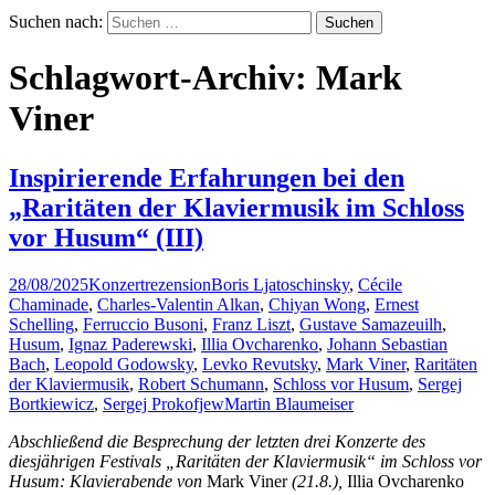
Suchen nach:
Schlagwort-Archiv: Mark
Viner
Inspirierende Erfahrungen bei den
„Raritäten der Klaviermusik im Schloss
vor Husum“ (III)
28/08/2025
Konzertrezension
Boris Ljatoschinsky
,
Cécile
Chaminade
,
Charles-Valentin Alkan
,
Chiyan Wong
,
Ernest
Schelling
,
Ferruccio Busoni
,
Franz Liszt
,
Gustave Samazeuilh
,
Husum
,
Ignaz Paderewski
,
Illia Ovcharenko
,
Johann Sebastian
Bach
,
Leopold Godowsky
,
Levko Revutsky
,
Mark Viner
,
Raritäten
der Klaviermusik
,
Robert Schumann
,
Schloss vor Husum
,
Sergej
Bortkiewicz
,
Sergej Prokofjew
Martin Blaumeiser
Abschließend die Besprechung der letzten drei Konzerte des
diesjährigen Festivals „Raritäten der Klaviermusik“ im Schloss vor
Husum: Klavierabende von
Mark Viner
(21.8.),
Illia Ovcharenko