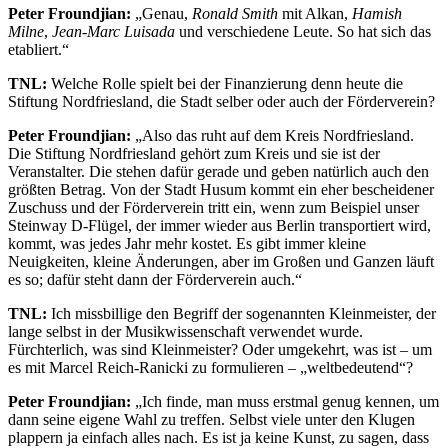
Peter Froundjian:
„Genau,
Ronald Smith
mit Alkan,
Hamish
Milne
,
Jean-Marc Luisada
und verschiedene Leute. So hat sich das
etabliert.“
TNL:
Welche Rolle spielt bei der Finanzierung denn heute die
Stiftung Nordfriesland, die Stadt selber oder auch der Förderverein?
Peter Froundjian:
„Also das ruht auf dem Kreis Nordfriesland.
Die Stiftung Nordfriesland gehört zum Kreis und sie ist der
Veranstalter. Die stehen dafür gerade und geben natürlich auch den
größten Betrag. Von der Stadt Husum kommt ein eher bescheidener
Zuschuss und der Förderverein tritt ein, wenn zum Beispiel unser
Steinway D-Flügel, der immer wieder aus Berlin transportiert wird,
kommt, was jedes Jahr mehr kostet. Es gibt immer kleine
Neuigkeiten, kleine Änderungen, aber im Großen und Ganzen läuft
es so; dafür steht dann der Förderverein auch.“
TNL:
Ich missbillige den Begriff der sogenannten Kleinmeister, der
lange selbst in der Musikwissenschaft verwendet wurde.
Fürchterlich, was sind Kleinmeister? Oder umgekehrt, was ist – um
es mit Marcel Reich-Ranicki zu formulieren – „weltbedeutend“?
Peter Froundjian:
„Ich finde, man muss erstmal genug kennen, um
dann seine eigene Wahl zu treffen. Selbst viele unter den Klugen
plappern ja einfach alles nach. Es ist ja keine Kunst, zu sagen, dass