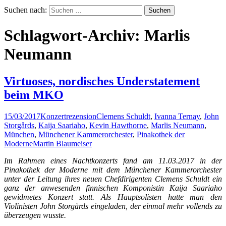
Suchen nach:
Schlagwort-Archiv: Marlis
Neumann
Virtuoses, nordisches Understatement
beim MKO
15/03/2017
Konzertrezension
Clemens Schuldt
,
Ivanna Ternay
,
John
Storgårds
,
Kaija Saariaho
,
Kevin Hawthorne
,
Marlis Neumann
,
München
,
Münchener Kammerorchester
,
Pinakothek der
Moderne
Martin Blaumeiser
Im Rahmen eines Nachtkonzerts fand am 11.03.2017 in der
Pinakothek der Moderne mit dem Münchener Kammerorchester
unter der Leitung ihres neuen Chefdirigenten Clemens Schuldt ein
ganz der anwesenden finnischen Komponistin Kaija Saariaho
gewidmetes Konzert statt. Als Hauptsolisten hatte man den
Violinisten John Storgårds eingeladen, der einmal mehr vollends zu
überzeugen wusste.