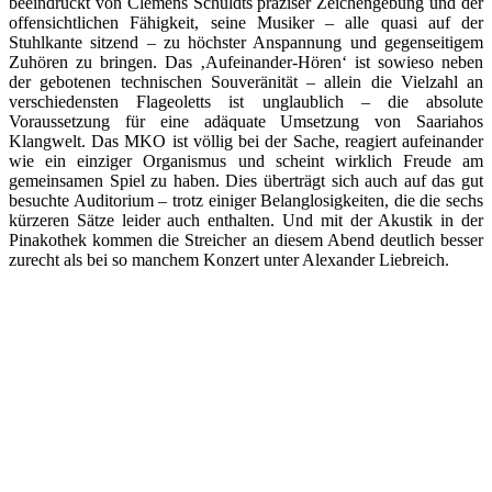
beeindruckt von Clemens Schuldts präziser Zeichengebung und der
offensichtlichen Fähigkeit, seine Musiker – alle quasi auf der
Stuhlkante sitzend – zu höchster Anspannung und gegenseitigem
Zuhören zu bringen. Das ‚Aufeinander-Hören‘ ist sowieso neben
der gebotenen technischen Souveränität – allein die Vielzahl an
verschiedensten Flageoletts ist unglaublich – die absolute
Voraussetzung für eine adäquate Umsetzung von Saariahos
Klangwelt. Das MKO ist völlig bei der Sache, reagiert aufeinander
wie ein einziger Organismus und scheint wirklich Freude am
gemeinsamen Spiel zu haben. Dies überträgt sich auch auf das gut
besuchte Auditorium – trotz einiger Belanglosigkeiten, die die sechs
kürzeren Sätze leider auch enthalten. Und mit der Akustik in der
Pinakothek kommen die Streicher an diesem Abend deutlich besser
zurecht als bei so manchem Konzert unter Alexander Liebreich.