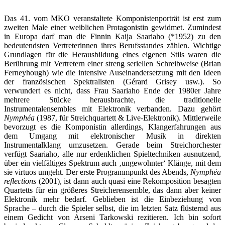
Das 41. vom MKO veranstaltete Komponistenporträt ist erst zum
zweiten Male einer weiblichen Protagonistin gewidmet. Zumindest
in Europa darf man die Finnin Kaija Saariaho (*1952) zu den
bedeutendsten Vertreterinnen ihres Berufsstandes zählen. Wichtige
Grundlagen für die Herausbildung eines eigenen Stils waren die
Berührung mit Vertretern einer streng seriellen Schreibweise (Brian
Ferneyhough) wie die intensive Auseinandersetzung mit den Ideen
der französischen Spektralisten (Gérard Grisey usw.). So
verwundert es nicht, dass Frau Saariaho Ende der 1980er Jahre
mehrere Stücke herausbrachte, die traditionelle
Instrumentalensembles mit Elektronik verbanden. Dazu gehört
Nymphéa
(1987, für Streichquartett & Live-Elektronik). Mittlerweile
bevorzugt es die Komponistin allerdings, Klangerfahrungen aus
dem Umgang mit elektronischer Musik in direkten
Instrumentalklang umzusetzen. Gerade beim Streichorchester
verfügt Saariaho, alle nur erdenklichen Spieltechniken ausnutzend,
über ein vielfältiges Spektrum auch ‚ungewohnter‘ Klänge, mit dem
sie virtuos umgeht. Der erste Programmpunkt des Abends,
Nymphéa
reflections
(2001), ist dann auch quasi eine Rekomposition besagten
Quartetts für ein größeres Streicherensemble, das dann aber keiner
Elektronik mehr bedarf. Geblieben ist die Einbeziehung von
Sprache – durch die Spieler selbst, die im letzten Satz flüsternd aus
einem Gedicht von Arseni Tarkowski rezitieren. Ich bin sofort