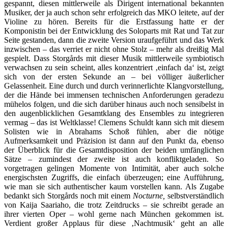
gespannt, diesen mittlerweile als Dirigent international bekannten
Musiker, der ja auch schon sehr erfolgreich das MKO leitete, auf der
Violine zu hören. Bereits für die Erstfassung hatte er der
Komponistin bei der Entwicklung des Soloparts mit Rat und Tat zur
Seite gestanden, dann die zweite Version uraufgeführt und das Werk
inzwischen – das verriet er nicht ohne Stolz – mehr als dreißig Mal
gespielt. Dass Storgårds mit dieser Musik mittlerweile symbiotisch
verwachsen zu sein scheint, alles konzentriert ‚einfach da‘ ist, zeigt
sich von der ersten Sekunde an – bei völliger äußerlicher
Gelassenheit. Eine durch und durch verinnerlichte Klangvorstellung,
der die Hände bei immensen technischen Anforderungen geradezu
mühelos folgen, und die sich darüber hinaus auch noch sensibelst in
den augenblicklichen Gesamtklang des Ensembles zu integrieren
vermag – das ist Weltklasse! Clemens Schuldt kann sich mit diesem
Solisten wie in Abrahams Schoß fühlen, aber die nötige
Aufmerksamkeit und Präzision ist dann auf den Punkt da, ebenso
der Überblick für die Gesamtdisposition der beiden umfänglichen
Sätze – zumindest der zweite ist auch konfliktgeladen. So
vorgetragen gelingen Momente von Intimität, aber auch solche
energischsten Zugriffs, die einfach überzeugen; eine Aufführung,
wie man sie sich authentischer kaum vorstellen kann. Als Zugabe
bedankt sich Storgårds noch mit einem
Nocturne,
selbstverständlich
von Kaija Saariaho, die trotz Zeitdrucks – sie schreibt gerade an
ihrer vierten Oper – wohl gerne nach München gekommen ist.
Verdient großer Applaus für diese ‚Nachtmusik‘ geht an alle