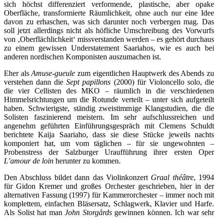
sich höchst differenziert verformende, plastische, aber opake
Oberfläche, transformierte Räumlichkeit, ohne auch nur eine Idee
davon zu erhaschen, was sich darunter noch verbergen mag. Das
soll jetzt allerdings nicht als höfliche Umschreibung des Vorwurfs
von ‚Oberflächlichkeit‘ missverstanden werden – es gehört durchaus
zu einem gewissen Understatement Saariahos, wie es auch bei
anderen nordischen Komponisten auszumachen ist.
Eher als
Amuse-gueule
zum eigentlichen Hauptwerk des Abends zu
verstehen dann die
Sept papillons
(2000) für Violoncello solo, die
die vier Cellisten des MKO – räumlich in die verschiedenen
Himmelsrichtungen um die Rotunde verteilt – unter sich aufgeteilt
haben. Schwierigste, ständig zweistimmige Klangstudien, die die
Solisten faszinierend meistern. Im sehr aufschlussreichen und
angenehm geführten Einführungsgespräch mit Clemens Schuldt
berichtete Kaija Saariaho, dass sie diese Stücke jeweils nachts
komponiert hat, um vom täglichen – für sie ungewohnten –
Probenstress der Salzburger Uraufführung ihrer ersten Oper
L’amour de loin
herunter zu kommen.
Den Abschluss bildet dann das Violinkonzert
Graal théâtre
, 1994
für Gidon Kremer und großes Orchester geschrieben, hier in der
alternativen Fassung (1997) für Kammerorchester – immer noch mit
komplettem, einfachen Bläsersatz, Schlagwerk, Klavier und Harfe.
Als Solist hat man
John Storgårds
gewinnen können. Ich war sehr