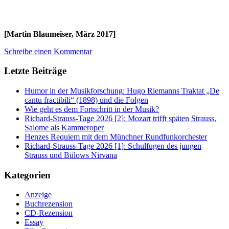
[Martin Blaumeiser, März 2017]
Schreibe einen Kommentar
Letzte Beiträge
Humor in der Musikforschung: Hugo Riemanns Traktat „De
cantu fractibili“ (1898) und die Folgen
Wie geht es dem Fortschritt in der Musik?
Richard-Strauss-Tage 2026 [2]: Mozart trifft späten Strauss,
Salome als Kammeroper
Henzes Requiem mit dem Münchner Rundfunkorchester
Richard-Strauss-Tage 2026 [1]: Schulfugen des jungen
Strauss und Bülows Nirvana
Kategorien
Anzeige
Buchrezension
CD-Rezension
Essay