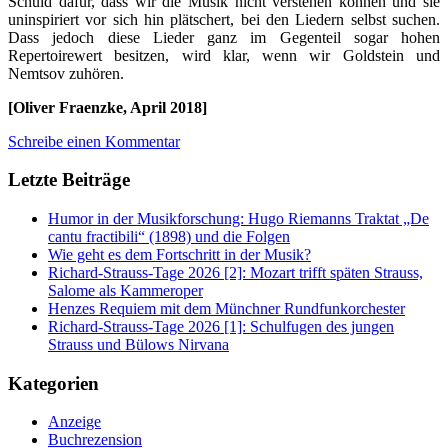
Schuld dafür, dass wir die Musik nicht verstehen können und sie
uninspiriert vor sich hin plätschert, bei den Liedern selbst suchen.
Dass jedoch diese Lieder ganz im Gegenteil sogar hohen
Repertoirewert besitzen, wird klar, wenn wir Goldstein und
Nemtsov zuhören.
[Oliver Fraenzke, April 2018]
Schreibe einen Kommentar
Letzte Beiträge
Humor in der Musikforschung: Hugo Riemanns Traktat „De
cantu fractibili“ (1898) und die Folgen
Wie geht es dem Fortschritt in der Musik?
Richard-Strauss-Tage 2026 [2]: Mozart trifft späten Strauss,
Salome als Kammeroper
Henzes Requiem mit dem Münchner Rundfunkorchester
Richard-Strauss-Tage 2026 [1]: Schulfugen des jungen
Strauss und Bülows Nirvana
Kategorien
Anzeige
Buchrezension