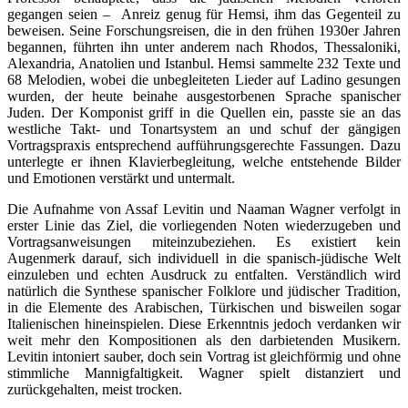
gegangen seien – Anreiz genug für Hemsi, ihm das Gegenteil zu
beweisen. Seine Forschungsreisen, die in den frühen 1930er Jahren
begannen, führten ihn unter anderem nach Rhodos, Thessaloniki,
Alexandria, Anatolien und Istanbul. Hemsi sammelte 232 Texte und
68 Melodien, wobei die unbegleiteten Lieder auf Ladino gesungen
wurden, der heute beinahe ausgestorbenen Sprache spanischer
Juden. Der Komponist griff in die Quellen ein, passte sie an das
westliche Takt- und Tonartsystem an und schuf der gängigen
Vortragspraxis entsprechend aufführungsgerechte Fassungen. Dazu
unterlegte er ihnen Klavierbegleitung, welche entstehende Bilder
und Emotionen verstärkt und untermalt.
Die Aufnahme von Assaf Levitin und Naaman Wagner verfolgt in
erster Linie das Ziel, die vorliegenden Noten wiederzugeben und
Vortragsanweisungen miteinzubeziehen. Es existiert kein
Augenmerk darauf, sich individuell in die spanisch-jüdische Welt
einzuleben und echten Ausdruck zu entfalten. Verständlich wird
natürlich die Synthese spanischer Folklore und jüdischer Tradition,
in die Elemente des Arabischen, Türkischen und bisweilen sogar
Italienischen hineinspielen. Diese Erkenntnis jedoch verdanken wir
weit mehr den Kompositionen als den darbietenden Musikern.
Levitin intoniert sauber, doch sein Vortrag ist gleichförmig und ohne
stimmliche Mannigfaltigkeit. Wagner spielt distanziert und
zurückgehalten, meist trocken.