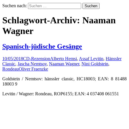
Suchen nach:
Schlagwort-Archiv: Naaman
Wagner
Spanisch-jüdische Gesänge
10/05/2018
CD-Rezension
Alberto Hemsi
,
Assaf Levitin
,
Hänssler
Classic
,
Jascha Nemtsov
,
Naaman Wagner
,
Nini Goldstein
,
Rondeau
Oliver Fraenzke
Goldstein / Nemtsov: hänssler classic, HC18003; EAN: 8 81488
18003 9
Levitin / Wagner: Rondeau, ROP6155; EAN: 4 037408 061551