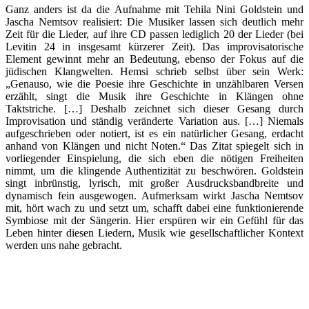
Ganz anders ist da die Aufnahme mit Tehila Nini Goldstein und
Jascha Nemtsov realisiert: Die Musiker lassen sich deutlich mehr
Zeit für die Lieder, auf ihre CD passen lediglich 20 der Lieder (bei
Levitin 24 in insgesamt kürzerer Zeit). Das improvisatorische
Element gewinnt mehr an Bedeutung, ebenso der Fokus auf die
jüdischen Klangwelten. Hemsi schrieb selbst über sein Werk:
„Genauso, wie die Poesie ihre Geschichte in unzählbaren Versen
erzählt, singt die Musik ihre Geschichte in Klängen ohne
Taktstriche. […] Deshalb zeichnet sich dieser Gesang durch
Improvisation und ständig veränderte Variation aus. […] Niemals
aufgeschrieben oder notiert, ist es ein natürlicher Gesang, erdacht
anhand von Klängen und nicht Noten.“ Das Zitat spiegelt sich in
vorliegender Einspielung, die sich eben die nötigen Freiheiten
nimmt, um die klingende Authentizität zu beschwören. Goldstein
singt inbrünstig, lyrisch, mit großer Ausdrucksbandbreite und
dynamisch fein ausgewogen. Aufmerksam wirkt Jascha Nemtsov
mit, hört wach zu und setzt um, schafft dabei eine funktionierende
Symbiose mit der Sängerin. Hier erspüren wir ein Gefühl für das
Leben hinter diesen Liedern, Musik wie gesellschaftlicher Kontext
werden uns nahe gebracht.