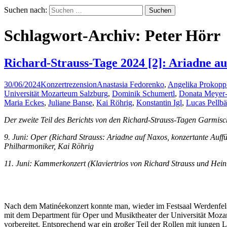
Suchen nach:
Schlagwort-Archiv: Peter Hörr
Richard-Strauss-Tage 2024 [2]: Ariadne a
30/06/2024
Konzertrezension
Anastasia Fedorenko
,
Angelika Prokopp
Universität Mozarteum Salzburg
,
Dominik Schumertl
,
Donata Meyer-
Maria Eckes
,
Juliane Banse
,
Kai Röhrig
,
Konstantin Igl
,
Lucas Pellb
Der zweite Teil des Berichts von den Richard-Strauss-Tagen Garmisc
9. Juni: Oper (Richard Strauss: Ariadne auf Naxos, konzertante Au
Philharmoniker, Kai Röhrig
11. Juni: Kammerkonzert (Klaviertrios von Richard Strauss und Hein
Nach dem Matinéekonzert konnte man, wieder im Festsaal Werdenfel
mit dem Department für Oper und Musiktheater der Universität Mozar
vorbereitet. Entsprechend war ein großer Teil der Rollen mit jungen