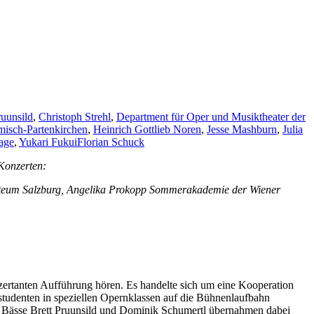
ruunsild
,
Christoph Strehl
,
Department für Oper und Musiktheater der
isch-Partenkirchen
,
Heinrich Gottlieb Noren
,
Jesse Mashburn
,
Julia
age
,
Yukari Fukui
Florian Schuck
 Konzerten:
zarteum Salzburg, Angelika Prokopp Sommerakademie der Wiener
zertanten Aufführung hören. Es handelte sich um eine Kooperation
studenten in speziellen Opernklassen auf die Bühnenlaufbahn
die Bässe Brett Pruunsild und Dominik Schumertl übernahmen dabei