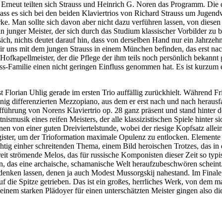
 Erneut teilten sich Strauss und Heinrich G. Noren das Programm. Die d
, dass es sich bei den beiden Klaviertrios von Richard Strauss um Jugen
ke. Man sollte sich davon aber nicht dazu verführen lassen, von diesen 
 ein junger Meister, der sich durch das Studium klassischer Vorbilder 
ch, nichts deutet darauf hin, dass von derselben Hand nur ein Jahrzeh
r uns mit dem jungen Strauss in einem München befinden, das erst na
ofkapellmeister, der die Pflege der ihm teils noch persönlich bekannt 
-Familie einen nicht geringen Einfluss genommen hat. Es ist kurzum ein
ist Florian Uhlig gerade im ersten Trio auffällig zurückhielt. Während
wenig differenzierten Mezzopiano, aus dem er erst nach und nach herausf
ufführung von Norens Klaviertrio op. 28 ganz präsent und stand hinter d
smusik eines reifen Meisters, der alle klassizistischen Spiele hinter 
nen von einer guten Dreiviertelstunde, wobei der riesige Kopfsatz all
gister, um der Trioformation maximale Opulenz zu entlocken. Elemente s
htig einher schreitenden Thema, einem Bild heroischen Trotzes, das in
t strömende Melos, das für russische Komponisten dieser Zeit so typisc
ein, das eine archaische, schamanische Welt heraufzubeschwören schei
s denken lassen, denen ja auch Modest Mussorgskij nahestand. Im Final
auf die Spitze getrieben. Das ist ein großes, herrliches Werk, von dem 
inem starken Plädoyer für einen unterschätzten Meister gingen also di