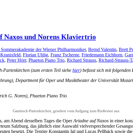
uf Naxos und Norens Klaviertrio
 Sommerakademie der Wiener Philharmoniker
,
Bernd Valentin
,
Brett P
Kranixfeld
,
Florian Uhlig
,
Franz Tscherne
,
Friedemann Eichhorn
,
Garm
äck
,
Peter Hörr
,
Phaeton Piano Trio
,
Richard Strauss
,
Richard-Strauss-T
h-Partenkirchen (zum ersten Teil siehe
hier
) befasst sich mit folgenden
fführung), Department für Oper und Musiktheater der Universität Mo
rich G. Noren), Phaeton Piano Trio
Garmisch-Partenkirchen, gesehen vom Aufgang zum Rießersee aus.
s, am Abend desselben Tages die Oper
Ariadne auf Naxos
in einer kon
teum Salzburg, das jährlich eine Auswahl vielversprechender Gesangs
 Leuten besetzt. Die Tenöre Konstantin Igl und Lucas Pellbäck sowie 