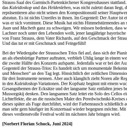
Strauss-Saal des Garmisch-Partenkirchener Kongresshauses stattfand.
das
Kaleidoskop
und das
Heldenleben
, was nicht zuletzt daran liegt
repräsentieren also nicht seinen den Kompositionsstil seiner Hauptwer
abzutun. Es ist nichts Unreifes in ihnen. Im Gegenteil: Der Autor ist
was er sich vornimmt. Diese Musik hat nichts Himmelstürmendes an si
Juan
und
Macbeth
ganz zu schweigen. Wir müssen bedenken, dass wi
Lachner noch unter den Lebenden weilt, jener langjährige bayerische H
von Franz Strauss, dem Vater Richards, auf den Geschmack der Strauss
Und das tut er mit Geschmack und Feingefühl!
Bei der Wiedergabe der Strausschen Trios fiel auf, dass sich der Pian
an als ebenbürtige Partner auftraten, verblieb Uhlig lange in einem 
die zweite Hälfte des Konzerts aufsparte. Jedenfalls war er bei der A
Gegenteil der Strauss-Trios: Es handelt sich um monumentale Bekenntni
und Menschen“ an den Tag legt. Hinsichtlich der zeitlichen Dimensio
für drei Instrumente nennen. Aber auch klanglich zieht Noren alle Re
in den
Kaleidoskop
-Variationen. Der Kopfsatz beginnt mit einem wuc
Gesangsthemen der Ecksätze und der langsame Satz entfalten jenes brei
Mussorgskij denken. Den langsamen Satz leitet ein Solo des Cellos 
Lichteffekte, die an die russischen Maler des Peredwischniki-Kreise
dieses später als Fuge durchführt, wird der Farbenrausch schließlich 
man sehr gern häufiger im Konzertsaal wieder begegnen möchte. Mit e
dieses verdienstvolle Festival wohl im nächsten Jahr bringen wird.
[Norbert Florian Schuck, Juni 2024]