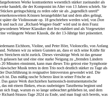
argebotenen Werke kontrastierten wesentlich stärker zueinander als
dwerke handelt, die der Komponist im Alter von 13 Jahren schrieb. Sie
Stücken geringschätzig zu reden oder sie als „jugendlich unreif“
zu bemerkenswertem Können herangebildet hat und dem alles gelingt,
nt später die Violinsonate op. 18 geschrieben werden wird, von
Don
ch und nach zur „Richard-Wagner-Stadt“ wird und in dem Franz
gewordenen Wiener Klassiker dort fest etabliert und als Vorgesetzter
e verlängerte Wiener Klassik, die der 13-Jährige hier präsentiert.
 Friedemann Eichhorn, Violine, und Peter Hörr, Violoncello, von Anfang
and. Nehmen wir zu seinen Gunsten an, dass er sich seine Kräfte für
en Streichern nicht zurück. Dieses viersätzige Werk ist das genaue
sich gelassen hat und eine eine starke Neigung zu „fremden Ländern
ein 20 Minuten einnimmt, kann man dieses Trio getrost eine Symphonie
lawischer Musik treten in dem Trio noch deutlich stärker zu Tage als
 der Durchführung in resignative Introversion gewendet wird. Die
h ist. Das mäßig rasche Scherzo lässt in seiner Frische an
nt. Das ganze Werk durchziehen harmonisch-instrumentatorische
e, das mit einem flinken, etwas raubeinigen Tanzthema beginnt und
man sich fragt, warum es so lange unbeachtet geblieben ist, und dem
e Richard-Strauss-Tage 2024 zu Ende, und man fragt sich bereits, was