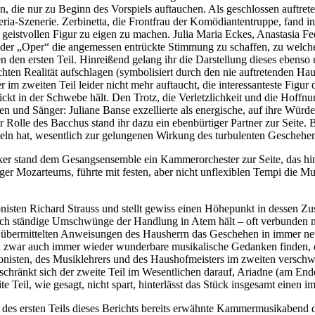
, die nur zu Beginn des Vorspiels auftauchen. Als geschlossen auftrete
ria-Szenerie. Zerbinetta, die Frontfrau der Komödiantentruppe, fand in 
aus geistvollen Figur zu eigen zu machen. Julia Maria Eckes, Anastasi
in der „Oper“ die angemessen entrückte Stimmung zu schaffen, zu welch
 den ersten Teil. Hinreißend gelang ihr die Darstellung dieses ebenso 
chten Realität aufschlagen (symbolisiert durch den nie auftretenden H
 im zweiten Teil leider nicht mehr auftaucht, die interessanteste Figur 
kt in der Schwebe hält. Den Trotz, die Verletzlichkeit und die Hoffnu
n und Sänger: Juliane Banse exzellierte als energische, auf ihre Würd
er Rolle des Bacchus stand ihr dazu ein ebenbürtiger Partner zur Seite.
eln hat, wesentlich zur gelungenen Wirkung des turbulenten Geschehen
stand dem Gesangsensemble ein Kammerorchester zur Seite, das hinsic
rger Mozarteums, führte mit festen, aber nicht unflexiblen Tempi die 
onisten Richard Strauss und stellt gewiss einen Höhepunkt in dessen Z
urch ständige Umschwünge der Handlung in Atem hält – oft verbunden m
 übermittelten Anweisungen des Hausherrn das Geschehen in immer neue 
 sich zwar auch immer wieder wunderbare musikalische Gedanken finden
ponisten, des Musiklehrers und des Haushofmeisters im zweiten verschw
o beschränkt sich der zweite Teil im Wesentlichen darauf, Ariadne (am
e Teil, wie gesagt, nicht spart, hinterlässt das Stück insgesamt einen 
des ersten Teils dieses Berichts bereits erwähnte Kammermusikabend d