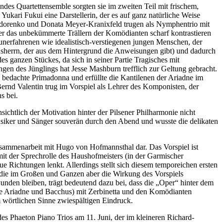
ndes Quartettensemble sorgten sie im zweiten Teil mit frischem,
Yukari Fukui eine Darstellerin, der es auf ganz natürliche Weise
a Fedorenko und Donata Meyer-Kranixfeld trugen als Nymphentrio mit
er das unbekümmerte Trällern der Komödianten scharf kontrastieren
unerfahrenen wie idealistisch-verstiegenen jungen Menschen, der
ausherrn, der aus dem Hintergrund die Anweisungen gibt) und dadurch
des ganzen Stückes, da sich in seiner Partie Tragisches mit
ngen des Jünglings hat Jesse Mashburn trefflich zur Geltung gebracht.
e bedachte Primadonna und erfüllte die Kantilenen der Ariadne im
 Bernd Valentin trug im Vorspiel als Lehrer des Komponisten, der
s bei.
htlich der Motivation hinter der Pilsener Philharmonie nicht
Musiker und Sänger souverän durch den Abend und wusste die delikaten
usammenarbeit mit Hugo von Hofmannsthal dar. Das Vorspiel ist
it der Sprechrolle des Haushofmeisters (in der Garmischer
Richtungen lenkt. Allerdings stellt sich diesem temporeichen ersten
, die im Großen und Ganzen aber die Wirkung des Vorspiels
unden bleiben, trägt bedeutend dazu bei, dass die „Oper“ hinter dem
 Ende Ariadne und Bacchus) mit Zerbinetta und den Komödianten
im wörtlichen Sinne zwiespältigen Eindruck.
es Phaeton Piano Trios am 11. Juni, der im kleineren Richard-