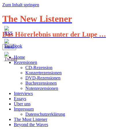
Zum Inhalt springen
The New Listener
Das Hörerlebnis unter der Lupe …
Menü
Home
Rezensionen
CD-Rezension
Konzertrezensionen
DVD-Rezensionen
Buchrezensionen
Notenrezensionen
Interviews
Essays
Über uns
Impressum
Datenschutzerklärung
The Must Listener
Beyond the Waves