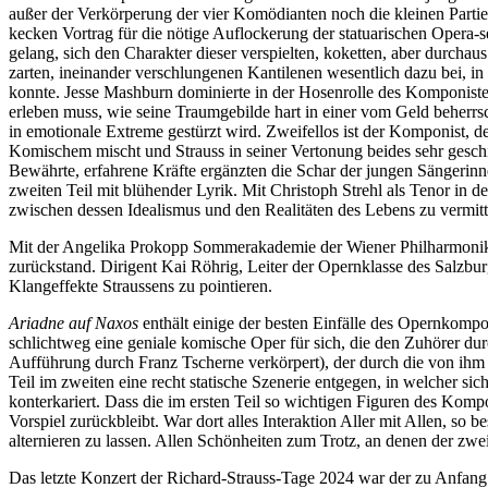
außer der Verkörperung der vier Komödianten noch die kleinen Partien
kecken Vortrag für die nötige Auflockerung der statuarischen Opera-se
gelang, sich den Charakter dieser verspielten, koketten, aber durch
zarten, ineinander verschlungenen Kantilenen wesentlich dazu bei, 
konnte. Jesse Mashburn dominierte in der Hosenrolle des Komponisten
erleben muss, wie seine Traumgebilde hart in einer vom Geld beherrs
in emotionale Extreme gestürzt wird. Zweifellos ist der Komponist, der
Komischem mischt und Strauss in seiner Vertonung beides sehr geschic
Bewährte, erfahrene Kräfte ergänzten die Schar der jungen Sängerinne
zweiten Teil mit blühender Lyrik. Mit Christoph Strehl als Tenor in d
zwischen dessen Idealismus und den Realitäten des Lebens zu vermitt
Mit der Angelika Prokopp Sommerakademie der Wiener Philharmoniker 
zurückstand. Dirigent Kai Röhrig, Leiter der Opernklasse des Salzbu
Klangeffekte Straussens zu pointieren.
Ariadne auf Naxos
enthält einige der besten Einfälle des Opernkomp
schlichtweg eine geniale komische Oper für sich, die den Zuhörer d
Aufführung durch Franz Tscherne verkörpert), der durch die von ihm
Teil im zweiten eine recht statische Szenerie entgegen, in welcher
konterkariert. Dass die im ersten Teil so wichtigen Figuren des Kom
Vorspiel zurückbleibt. War dort alles Interaktion Aller mit Allen, s
alternieren zu lassen. Allen Schönheiten zum Trotz, an denen der zweit
Das letzte Konzert der Richard-Strauss-Tage 2024 war der zu Anfang 