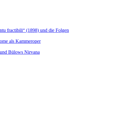
u fractibili“ (1898) und die Folgen
Salome als Kammeroper
s und Bülows Nirvana