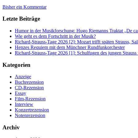
Bisher ein Kommentar
Letzte Beiträge
Humor in der Musikforschung: Hugo Riemanns Traktat „De cant
Wie geht es dem Fortschritt in der Musik?
Richard-Strauss-Tage 2026 [2]: Mozart trifft späten Strauss, 
Henzes Requiem mit dem Münchner Rundfunkorchester
Richard-Strauss-Tage 2026 [1]: Schulfugen des jungen Straus
Kategorien
Anzeige
Buchrezension
CD-Rezension
Essay
Film-Rezension
Interview
Konzertrezension
Notenrezension
Archiv