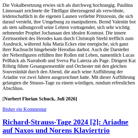
Die Vokalbesetzung erwies sich als durchweg hochrangig. Pauliina
Linnosaari zeichnete die Titelfigur überzeugend als verwöhnte,
leidenschaftlich in die eigenen Launen verliebte Prinzessin, die sich
darauf versteht, ihre Umgebung zu manipulieren. Bernd Valentin bot
als stets salbungsvoll seine Lehren vortragender, sich sehr wichtig
nehmender Prophet Jochanaan den idealen Kontrast. Die innere
Zerrissenheit des Herodes kam durch Christoph Strehl trefflich zum
Ausdruck, während Julia Maria Eckes eine energische, sich ganz
ihrer Rachsucht hingebende Herodias darbot. Auch die Darsteller
der Nebenfiguren erfüllten ihre Rollen mit Leben, namentlich Lucas
Pellbäck als Narraboth und Sveva Pia Laterza als Page. Dirigent Kai
Röhrig führte Gesangsensemble und Orchester mit den gleichen
Souveränität durch den Abend, die auch seine Aufführung der
Ariadne vor zwei Jahren ausgezeichnet hatte. Mit dieser Aufführung
gelangten die Strauss-Tage zu einem würdigen, rundum erfreulichen
Abschluss.
[
Norbert Florian Schuck, Juli 2026]
Bisher ein Kommentar
Richard-Strauss-Tage 2024 [2]: Ariadne
auf Naxos und Norens Klaviertrio