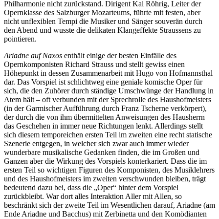
Philharmonie nicht zurückstand. Dirigent Kai Röhrig, Leiter der
Opernklasse des Salzburger Mozarteums, führte mit festen, aber
nicht unflexiblen Tempi die Musiker und Sänger souverän durch
den Abend und wusste die delikaten Klangeffekte Straussens zu
pointieren.
Ariadne auf Naxos
enthält einige der besten Einfälle des
Opernkomponisten Richard Strauss und stellt gewiss einen
Höhepunkt in dessen Zusammenarbeit mit Hugo von Hofmannsthal
dar. Das Vorspiel ist schlichtweg eine geniale komische Oper für
sich, die den Zuhörer durch ständige Umschwünge der Handlung in
Atem hält – oft verbunden mit der Sprechrolle des Haushofmeisters
(in der Garmischer Aufführung durch Franz Tscherne verkörpert),
der durch die von ihm übermittelten Anweisungen des Hausherrn
das Geschehen in immer neue Richtungen lenkt. Allerdings stellt
sich diesem temporeichen ersten Teil im zweiten eine recht statische
Szenerie entgegen, in welcher sich zwar auch immer wieder
wunderbare musikalische Gedanken finden, die im Großen und
Ganzen aber die Wirkung des Vorspiels konterkariert. Dass die im
ersten Teil so wichtigen Figuren des Komponisten, des Musiklehrers
und des Haushofmeisters im zweiten verschwunden bleiben, trägt
bedeutend dazu bei, dass die „Oper“ hinter dem Vorspiel
zurückbleibt. War dort alles Interaktion Aller mit Allen, so
beschränkt sich der zweite Teil im Wesentlichen darauf, Ariadne (am
Ende Ariadne und Bacchus) mit Zerbinetta und den Komödianten