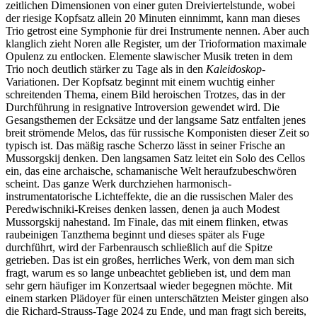
zeitlichen Dimensionen von einer guten Dreiviertelstunde, wobei
der riesige Kopfsatz allein 20 Minuten einnimmt, kann man dieses
Trio getrost eine Symphonie für drei Instrumente nennen. Aber auch
klanglich zieht Noren alle Register, um der Trioformation maximale
Opulenz zu entlocken. Elemente slawischer Musik treten in dem
Trio noch deutlich stärker zu Tage als in den
Kaleidoskop
-
Variationen. Der Kopfsatz beginnt mit einem wuchtig einher
schreitenden Thema, einem Bild heroischen Trotzes, das in der
Durchführung in resignative Introversion gewendet wird. Die
Gesangsthemen der Ecksätze und der langsame Satz entfalten jenes
breit strömende Melos, das für russische Komponisten dieser Zeit so
typisch ist. Das mäßig rasche Scherzo lässt in seiner Frische an
Mussorgskij denken. Den langsamen Satz leitet ein Solo des Cellos
ein, das eine archaische, schamanische Welt heraufzubeschwören
scheint. Das ganze Werk durchziehen harmonisch-
instrumentatorische Lichteffekte, die an die russischen Maler des
Peredwischniki-Kreises denken lassen, denen ja auch Modest
Mussorgskij nahestand. Im Finale, das mit einem flinken, etwas
raubeinigen Tanzthema beginnt und dieses später als Fuge
durchführt, wird der Farbenrausch schließlich auf die Spitze
getrieben. Das ist ein großes, herrliches Werk, von dem man sich
fragt, warum es so lange unbeachtet geblieben ist, und dem man
sehr gern häufiger im Konzertsaal wieder begegnen möchte. Mit
einem starken Plädoyer für einen unterschätzten Meister gingen also
die Richard-Strauss-Tage 2024 zu Ende, und man fragt sich bereits,