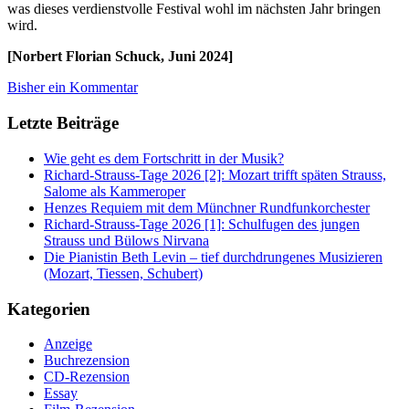
was dieses verdienstvolle Festival wohl im nächsten Jahr bringen
wird.
[Norbert Florian Schuck, Juni 2024]
Bisher ein Kommentar
Letzte Beiträge
Wie geht es dem Fortschritt in der Musik?
Richard-Strauss-Tage 2026 [2]: Mozart trifft späten Strauss,
Salome als Kammeroper
Henzes Requiem mit dem Münchner Rundfunkorchester
Richard-Strauss-Tage 2026 [1]: Schulfugen des jungen
Strauss und Bülows Nirvana
Die Pianistin Beth Levin – tief durchdrungenes Musizieren
(Mozart, Tiessen, Schubert)
Kategorien
Anzeige
Buchrezension
CD-Rezension
Essay