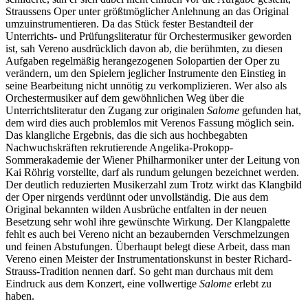
Straussens Oper unter größtmöglicher Anlehnung an das Original
umzuinstrumentieren. Da das Stück fester Bestandteil der
Unterrichts- und Prüfungsliteratur für Orchestermusiker geworden
ist, sah Vereno ausdrücklich davon ab, die berühmten, zu diesen
Aufgaben regelmäßig herangezogenen Solopartien der Oper zu
verändern, um den Spielern jeglicher Instrumente den Einstieg in
seine Bearbeitung nicht unnötig zu verkomplizieren. Wer also als
Orchestermusiker auf dem gewöhnlichen Weg über die
Unterrichtsliteratur den Zugang zur originalen
Salome
gefunden hat,
dem wird dies auch problemlos mit Verenos Fassung möglich sein.
Das klangliche Ergebnis, das die sich aus hochbegabten
Nachwuchskräften rekrutierende Angelika-Prokopp-
Sommerakademie der Wiener Philharmoniker unter der Leitung von
Kai Röhrig vorstellte, darf als rundum gelungen bezeichnet werden.
Der deutlich reduzierten Musikerzahl zum Trotz wirkt das Klangbild
der Oper nirgends verdünnt oder unvollständig. Die aus dem
Original bekannten wilden Ausbrüche entfalten in der neuen
Besetzung sehr wohl ihre gewünschte Wirkung. Der Klangpalette
fehlt es auch bei Vereno nicht an bezaubernden Verschmelzungen
und feinen Abstufungen. Überhaupt belegt diese Arbeit, dass man
Vereno einen Meister der Instrumentationskunst in bester Richard-
Strauss-Tradition nennen darf. So geht man durchaus mit dem
Eindruck aus dem Konzert, eine vollwertige
Salome
erlebt zu
haben.