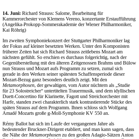
14. Juni:
Richard Strauss: Salome, Bearbeitung für
Kammerorchester von Klemens Vereno, konzertante Erstaufführung
(Angelika-Prokopp-Sommerakademie der Wiener Philharmoniker,
Kai Röhrig)
Im zweiten Symphoniekonzert der Stuttgarter Philharmoniker lag
der Fokus auf kleiner besetzten Werken. Unter den Komponisten
früherer Zeiten hat sich Richard Strauss zeitlebens Mozart am
nächsten gefühlt. So erschien es durchaus folgerichtig, nach der
Gegenüberstellung mit den älteren Zeitgenossen Brahms und Bülow
nun Strauss und Mozart aufs Programm zu setzen, zumal sich
gerade in den Werken seiner spätesten Schaffensperiode dieser
Mozart-Bezug ganz besonders deutlich zeigt. Mit den
Metamorphosen
, der gewaltigen, vom Autor nüchtern als „Studie
für 23 Solostreicher“ untertitelten Trauermusik, und dem idyllischen
Duett-Concertino für Klarinette, Fagott und Streichorchester mit
Harfe, standen zwei charakterlich stark kontrastierende Stücke des
späten Strauss auf dem Programm. Ihnen schloss sich Wolfgang
Amadé Mozarts große g-Moll-Symphonie KV 550 an.
Rémy Ballot hat sich im Laufe der vergangenen Jahre als
bedeutender Bruckner-Dirigent etabliert, und man kann sagen, dass
die Nähe der
Metamorphosen
zu den großen Adagio-Sätzen Anton