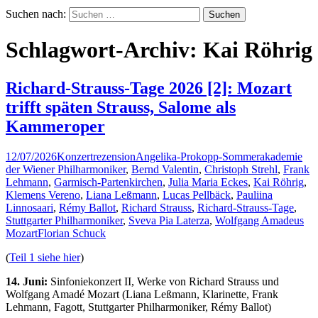
Suchen nach:
Schlagwort-Archiv: Kai Röhrig
Richard-Strauss-Tage 2026 [2]: Mozart
trifft späten Strauss, Salome als
Kammeroper
12/07/2026
Konzertrezension
Angelika-Prokopp-Sommerakademie
der Wiener Philharmoniker
,
Bernd Valentin
,
Christoph Strehl
,
Frank
Lehmann
,
Garmisch-Partenkirchen
,
Julia Maria Eckes
,
Kai Röhrig
,
Klemens Vereno
,
Liana Leßmann
,
Lucas Pellbäck
,
Pauliina
Linnosaari
,
Rémy Ballot
,
Richard Strauss
,
Richard-Strauss-Tage
,
Stuttgarter Philharmoniker
,
Sveva Pia Laterza
,
Wolfgang Amadeus
Mozart
Florian Schuck
(
Teil 1 siehe hier
)
14. Juni:
Sinfoniekonzert II, Werke von Richard Strauss und
Wolfgang Amadé Mozart (Liana Leßmann, Klarinette, Frank
Lehmann, Fagott, Stuttgarter Philharmoniker, Rémy Ballot)