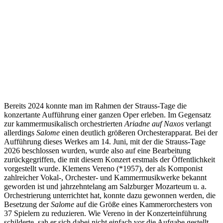
Bereits 2024 konnte man im Rahmen der Strauss-Tage die
konzertante Aufführung einer ganzen Oper erleben. Im Gegensatz
zur kammermusikalisch orchestrierten
Ariadne auf Naxos
verlangt
allerdings
Salome
einen deutlich größeren Orchesterapparat. Bei der
Aufführung dieses Werkes am 14. Juni, mit der die Strauss-Tage
2026 beschlossen wurden, wurde also auf eine Bearbeitung
zurückgegriffen, die mit diesem Konzert erstmals der Öffentlichkeit
vorgestellt wurde. Klemens Vereno (*1957), der als Komponist
zahlreicher Vokal-, Orchester- und Kammermusikwerke bekannt
geworden ist und jahrzehntelang am Salzburger Mozarteum u. a.
Orchestrierung unterrichtet hat, konnte dazu gewonnen werden, die
Besetzung der
Salome
auf die Größe eines Kammerorchesters von
37 Spielern zu reduzieren. Wie Vereno in der Konzerteinführung
schilderte, sah er sich dabei nicht einfach vor die Aufgabe gestellt,