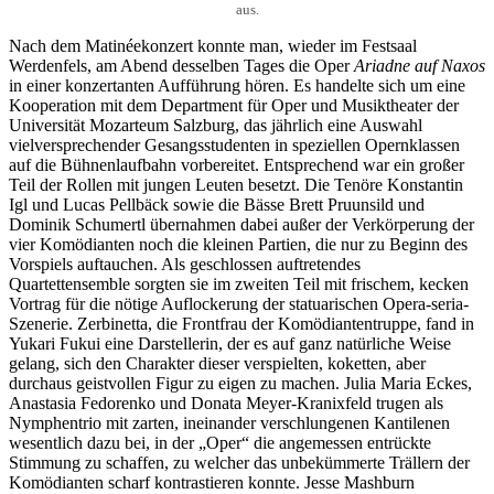
aus.
Nach dem Matinéekonzert konnte man, wieder im Festsaal
Werdenfels, am Abend desselben Tages die Oper
Ariadne auf Naxos
in einer konzertanten Aufführung hören. Es handelte sich um eine
Kooperation mit dem Department für Oper und Musiktheater der
Universität Mozarteum Salzburg, das jährlich eine Auswahl
vielversprechender Gesangsstudenten in speziellen Opernklassen
auf die Bühnenlaufbahn vorbereitet. Entsprechend war ein großer
Teil der Rollen mit jungen Leuten besetzt. Die Tenöre Konstantin
Igl und Lucas Pellbäck sowie die Bässe Brett Pruunsild und
Dominik Schumertl übernahmen dabei außer der Verkörperung der
vier Komödianten noch die kleinen Partien, die nur zu Beginn des
Vorspiels auftauchen. Als geschlossen auftretendes
Quartettensemble sorgten sie im zweiten Teil mit frischem, kecken
Vortrag für die nötige Auflockerung der statuarischen Opera-seria-
Szenerie. Zerbinetta, die Frontfrau der Komödiantentruppe, fand in
Yukari Fukui eine Darstellerin, der es auf ganz natürliche Weise
gelang, sich den Charakter dieser verspielten, koketten, aber
durchaus geistvollen Figur zu eigen zu machen. Julia Maria Eckes,
Anastasia Fedorenko und Donata Meyer-Kranixfeld trugen als
Nymphentrio mit zarten, ineinander verschlungenen Kantilenen
wesentlich dazu bei, in der „Oper“ die angemessen entrückte
Stimmung zu schaffen, zu welcher das unbekümmerte Trällern der
Komödianten scharf kontrastieren konnte. Jesse Mashburn