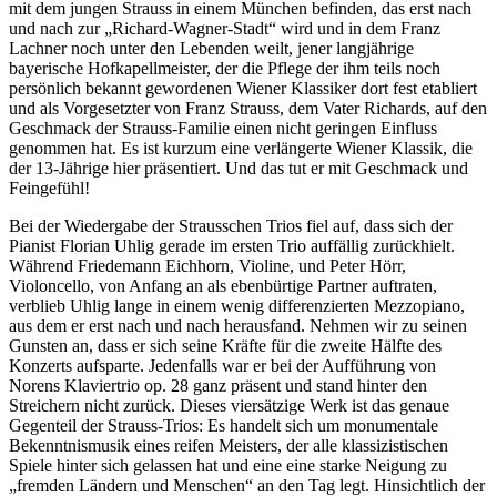
mit dem jungen Strauss in einem München befinden, das erst nach
und nach zur „Richard-Wagner-Stadt“ wird und in dem Franz
Lachner noch unter den Lebenden weilt, jener langjährige
bayerische Hofkapellmeister, der die Pflege der ihm teils noch
persönlich bekannt gewordenen Wiener Klassiker dort fest etabliert
und als Vorgesetzter von Franz Strauss, dem Vater Richards, auf den
Geschmack der Strauss-Familie einen nicht geringen Einfluss
genommen hat. Es ist kurzum eine verlängerte Wiener Klassik, die
der 13-Jährige hier präsentiert. Und das tut er mit Geschmack und
Feingefühl!
Bei der Wiedergabe der Strausschen Trios fiel auf, dass sich der
Pianist Florian Uhlig gerade im ersten Trio auffällig zurückhielt.
Während Friedemann Eichhorn, Violine, und Peter Hörr,
Violoncello, von Anfang an als ebenbürtige Partner auftraten,
verblieb Uhlig lange in einem wenig differenzierten Mezzopiano,
aus dem er erst nach und nach herausfand. Nehmen wir zu seinen
Gunsten an, dass er sich seine Kräfte für die zweite Hälfte des
Konzerts aufsparte. Jedenfalls war er bei der Aufführung von
Norens Klaviertrio op. 28 ganz präsent und stand hinter den
Streichern nicht zurück. Dieses viersätzige Werk ist das genaue
Gegenteil der Strauss-Trios: Es handelt sich um monumentale
Bekenntnismusik eines reifen Meisters, der alle klassizistischen
Spiele hinter sich gelassen hat und eine eine starke Neigung zu
„fremden Ländern und Menschen“ an den Tag legt. Hinsichtlich der