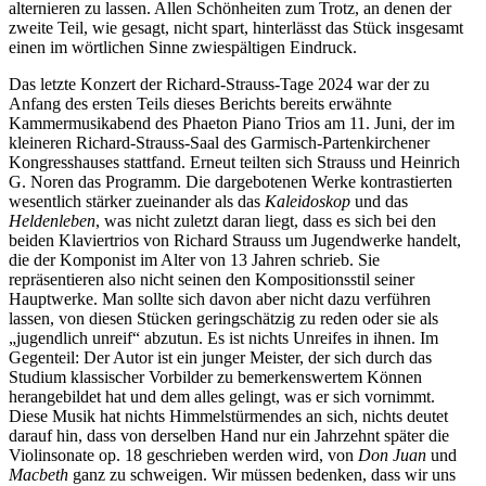
alternieren zu lassen. Allen Schönheiten zum Trotz, an denen der
zweite Teil, wie gesagt, nicht spart, hinterlässt das Stück insgesamt
einen im wörtlichen Sinne zwiespältigen Eindruck.
Das letzte Konzert der Richard-Strauss-Tage 2024 war der zu
Anfang des ersten Teils dieses Berichts bereits erwähnte
Kammermusikabend des Phaeton Piano Trios am 11. Juni, der im
kleineren Richard-Strauss-Saal des Garmisch-Partenkirchener
Kongresshauses stattfand. Erneut teilten sich Strauss und Heinrich
G. Noren das Programm. Die dargebotenen Werke kontrastierten
wesentlich stärker zueinander als das
Kaleidoskop
und das
Heldenleben
, was nicht zuletzt daran liegt, dass es sich bei den
beiden Klaviertrios von Richard Strauss um Jugendwerke handelt,
die der Komponist im Alter von 13 Jahren schrieb. Sie
repräsentieren also nicht seinen den Kompositionsstil seiner
Hauptwerke. Man sollte sich davon aber nicht dazu verführen
lassen, von diesen Stücken geringschätzig zu reden oder sie als
„jugendlich unreif“ abzutun. Es ist nichts Unreifes in ihnen. Im
Gegenteil: Der Autor ist ein junger Meister, der sich durch das
Studium klassischer Vorbilder zu bemerkenswertem Können
herangebildet hat und dem alles gelingt, was er sich vornimmt.
Diese Musik hat nichts Himmelstürmendes an sich, nichts deutet
darauf hin, dass von derselben Hand nur ein Jahrzehnt später die
Violinsonate op. 18 geschrieben werden wird, von
Don Juan
und
Macbeth
ganz zu schweigen. Wir müssen bedenken, dass wir uns