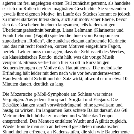
agieren im frei angelegten ersten Teil zunächst getrennt, als handelte
es sich um Rollen in einer imaginären Geschichte. Sie verwenden
jeweils ihre eigenen Motive, im Laufe des Stückes kommt es jedoch
zu immer stärkerer Interaktion, auch auf motivischer Ebene, bevor
sich das Geschehen in einem langsamen, teils kadenzartigen
Überleitungsabschnitt beruhigt. Liana Leßmann (Klarinette) und
Frank Lehmann (Fagott) spielten die ihnen vom Komponisten
zugedachten „Rollen“, die zunächst elegant auftretende Klarinette
und das mit recht forschen, kurzen Motiven eingeführte Fagott,
perfekt. Leider muss man sagen, dass der Schlussteil des Werkes,
ein klassizistisches Rondo, nicht hält, was die vorige Musik
verspricht. Strauss verliert sich hier zu oft in kurzatmigen
Sequenzierungen der Motive des Hauptthemas. Die melodische
Erfindung hält leider mit dem nach wie vor bewundernswerten
Handwerk nicht Schritt und der Satz wirkt, obwohl er nur etwa 10
Minuten dauert, deutlich zu lang.
Die Mozartsche g-Moll-Symphonie am Schluss war reines
Vergnügen. Aus jedem Ton sprach Sorgfalt und Eleganz. Die
Ecksätze klangen straff vorwärtsdrängend, ohne gewaltsam und
hastig zu wirken. Im langsamen Satz achtete Ballot darauf, das 6/8-
Metrum deutlich hörbar zu machen und wählte das Tempo
entsprechend. Das Menuett entfaltete Wucht und Agilität zugleich.
Wieder konnte man sich an liebevoll gestalteten musikalischen
Sinneinheiten erfreuen, an Kadenzstufen, die sich wie Bauelemente