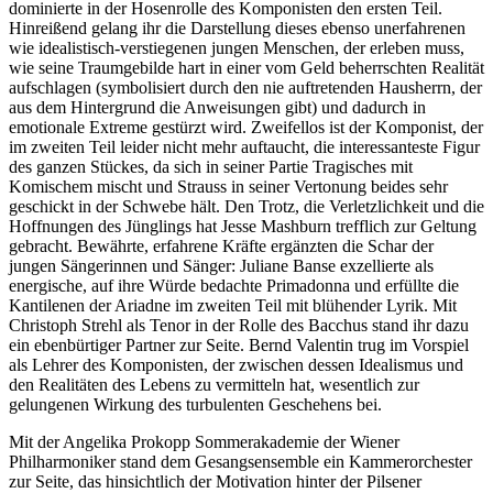
dominierte in der Hosenrolle des Komponisten den ersten Teil.
Hinreißend gelang ihr die Darstellung dieses ebenso unerfahrenen
wie idealistisch-verstiegenen jungen Menschen, der erleben muss,
wie seine Traumgebilde hart in einer vom Geld beherrschten Realität
aufschlagen (symbolisiert durch den nie auftretenden Hausherrn, der
aus dem Hintergrund die Anweisungen gibt) und dadurch in
emotionale Extreme gestürzt wird. Zweifellos ist der Komponist, der
im zweiten Teil leider nicht mehr auftaucht, die interessanteste Figur
des ganzen Stückes, da sich in seiner Partie Tragisches mit
Komischem mischt und Strauss in seiner Vertonung beides sehr
geschickt in der Schwebe hält. Den Trotz, die Verletzlichkeit und die
Hoffnungen des Jünglings hat Jesse Mashburn trefflich zur Geltung
gebracht. Bewährte, erfahrene Kräfte ergänzten die Schar der
jungen Sängerinnen und Sänger: Juliane Banse exzellierte als
energische, auf ihre Würde bedachte Primadonna und erfüllte die
Kantilenen der Ariadne im zweiten Teil mit blühender Lyrik. Mit
Christoph Strehl als Tenor in der Rolle des Bacchus stand ihr dazu
ein ebenbürtiger Partner zur Seite. Bernd Valentin trug im Vorspiel
als Lehrer des Komponisten, der zwischen dessen Idealismus und
den Realitäten des Lebens zu vermitteln hat, wesentlich zur
gelungenen Wirkung des turbulenten Geschehens bei.
Mit der Angelika Prokopp Sommerakademie der Wiener
Philharmoniker stand dem Gesangsensemble ein Kammerorchester
zur Seite, das hinsichtlich der Motivation hinter der Pilsener