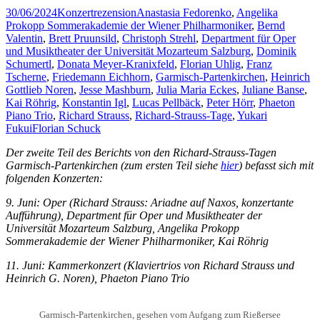
30/06/2024
Konzertrezension
Anastasia Fedorenko
,
Angelika
Prokopp Sommerakademie der Wiener Philharmoniker
,
Bernd
Valentin
,
Brett Pruunsild
,
Christoph Strehl
,
Department für Oper
und Musiktheater der Universität Mozarteum Salzburg
,
Dominik
Schumertl
,
Donata Meyer-Kranixfeld
,
Florian Uhlig
,
Franz
Tscherne
,
Friedemann Eichhorn
,
Garmisch-Partenkirchen
,
Heinrich
Gottlieb Noren
,
Jesse Mashburn
,
Julia Maria Eckes
,
Juliane Banse
,
Kai Röhrig
,
Konstantin Igl
,
Lucas Pellbäck
,
Peter Hörr
,
Phaeton
Piano Trio
,
Richard Strauss
,
Richard-Strauss-Tage
,
Yukari
Fukui
Florian Schuck
Der zweite Teil des Berichts von den Richard-Strauss-Tagen
Garmisch-Partenkirchen (zum ersten Teil siehe
hier
) befasst sich mit
folgenden Konzerten:
9. Juni: Oper (Richard Strauss: Ariadne auf Naxos, konzertante
Aufführung), Department für Oper und Musiktheater der
Universität Mozarteum Salzburg, Angelika Prokopp
Sommerakademie der Wiener Philharmoniker, Kai Röhrig
11. Juni: Kammerkonzert (Klaviertrios von Richard Strauss und
Heinrich G. Noren), Phaeton Piano Trio
Garmisch-Partenkirchen, gesehen vom Aufgang zum Rießersee