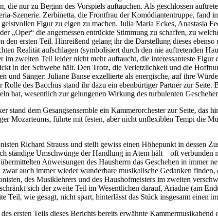
, die nur zu Beginn des Vorspiels auftauchen. Als geschlossen auftrete
ria-Szenerie. Zerbinetta, die Frontfrau der Komödiantentruppe, fand in 
aus geistvollen Figur zu eigen zu machen. Julia Maria Eckes, Anastasi
in der „Oper“ die angemessen entrückte Stimmung zu schaffen, zu welch
 den ersten Teil. Hinreißend gelang ihr die Darstellung dieses ebenso 
chten Realität aufschlagen (symbolisiert durch den nie auftretenden H
 im zweiten Teil leider nicht mehr auftaucht, die interessanteste Figur 
kt in der Schwebe hält. Den Trotz, die Verletzlichkeit und die Hoffnu
n und Sänger: Juliane Banse exzellierte als energische, auf ihre Würd
er Rolle des Bacchus stand ihr dazu ein ebenbürtiger Partner zur Seite.
eln hat, wesentlich zur gelungenen Wirkung des turbulenten Geschehen
stand dem Gesangsensemble ein Kammerorchester zur Seite, das hinsic
rger Mozarteums, führte mit festen, aber nicht unflexiblen Tempi die 
onisten Richard Strauss und stellt gewiss einen Höhepunkt in dessen Z
urch ständige Umschwünge der Handlung in Atem hält – oft verbunden m
 übermittelten Anweisungen des Hausherrn das Geschehen in immer neue 
 sich zwar auch immer wieder wunderbare musikalische Gedanken finden
ponisten, des Musiklehrers und des Haushofmeisters im zweiten verschw
o beschränkt sich der zweite Teil im Wesentlichen darauf, Ariadne (am
e Teil, wie gesagt, nicht spart, hinterlässt das Stück insgesamt einen 
des ersten Teils dieses Berichts bereits erwähnte Kammermusikabend d