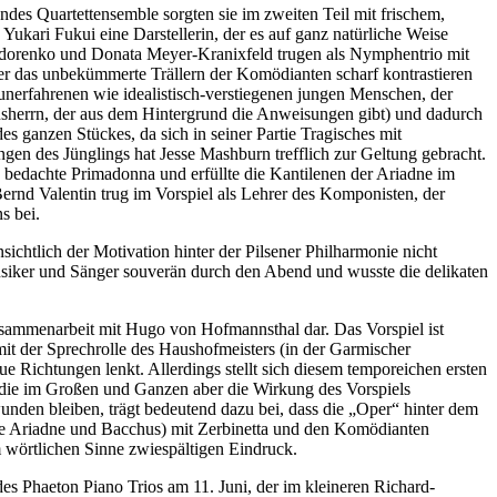
ndes Quartettensemble sorgten sie im zweiten Teil mit frischem,
Yukari Fukui eine Darstellerin, der es auf ganz natürliche Weise
a Fedorenko und Donata Meyer-Kranixfeld trugen als Nymphentrio mit
er das unbekümmerte Trällern der Komödianten scharf kontrastieren
unerfahrenen wie idealistisch-verstiegenen jungen Menschen, der
ausherrn, der aus dem Hintergrund die Anweisungen gibt) und dadurch
des ganzen Stückes, da sich in seiner Partie Tragisches mit
ngen des Jünglings hat Jesse Mashburn trefflich zur Geltung gebracht.
e bedachte Primadonna und erfüllte die Kantilenen der Ariadne im
 Bernd Valentin trug im Vorspiel als Lehrer des Komponisten, der
s bei.
htlich der Motivation hinter der Pilsener Philharmonie nicht
Musiker und Sänger souverän durch den Abend und wusste die delikaten
usammenarbeit mit Hugo von Hofmannsthal dar. Das Vorspiel ist
it der Sprechrolle des Haushofmeisters (in der Garmischer
Richtungen lenkt. Allerdings stellt sich diesem temporeichen ersten
, die im Großen und Ganzen aber die Wirkung des Vorspiels
unden bleiben, trägt bedeutend dazu bei, dass die „Oper“ hinter dem
 Ende Ariadne und Bacchus) mit Zerbinetta und den Komödianten
im wörtlichen Sinne zwiespältigen Eindruck.
es Phaeton Piano Trios am 11. Juni, der im kleineren Richard-