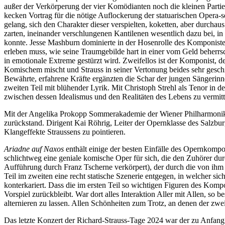
außer der Verkörperung der vier Komödianten noch die kleinen Partien
kecken Vortrag für die nötige Auflockerung der statuarischen Opera-se
gelang, sich den Charakter dieser verspielten, koketten, aber durch
zarten, ineinander verschlungenen Kantilenen wesentlich dazu bei, 
konnte. Jesse Mashburn dominierte in der Hosenrolle des Komponisten
erleben muss, wie seine Traumgebilde hart in einer vom Geld beherrs
in emotionale Extreme gestürzt wird. Zweifellos ist der Komponist, der
Komischem mischt und Strauss in seiner Vertonung beides sehr geschic
Bewährte, erfahrene Kräfte ergänzten die Schar der jungen Sängerinne
zweiten Teil mit blühender Lyrik. Mit Christoph Strehl als Tenor in d
zwischen dessen Idealismus und den Realitäten des Lebens zu vermitt
Mit der Angelika Prokopp Sommerakademie der Wiener Philharmoniker 
zurückstand. Dirigent Kai Röhrig, Leiter der Opernklasse des Salzbu
Klangeffekte Straussens zu pointieren.
Ariadne auf Naxos
enthält einige der besten Einfälle des Opernkomp
schlichtweg eine geniale komische Oper für sich, die den Zuhörer d
Aufführung durch Franz Tscherne verkörpert), der durch die von ihm
Teil im zweiten eine recht statische Szenerie entgegen, in welcher
konterkariert. Dass die im ersten Teil so wichtigen Figuren des Kom
Vorspiel zurückbleibt. War dort alles Interaktion Aller mit Allen, s
alternieren zu lassen. Allen Schönheiten zum Trotz, an denen der zweit
Das letzte Konzert der Richard-Strauss-Tage 2024 war der zu Anfang 