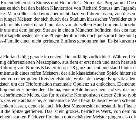
 Erneut teilten sich Strauss und Heinrich G. Noren das Programm. Die d
, dass es sich bei den beiden Klaviertrios von Richard Strauss um Jugen
ke. Man sollte sich davon aber nicht dazu verführen lassen, von diesen 
 ein junger Meister, der sich durch das Studium klassischer Vorbilder 
ch, nichts deutet darauf hin, dass von derselben Hand nur ein Jahrzeh
r uns mit dem jungen Strauss in einem München befinden, das erst na
ofkapellmeister, der die Pflege der ihm teils noch persönlich bekannt 
-Familie einen nicht geringen Einfluss genommen hat. Es ist kurzum ein
ist Florian Uhlig gerade im ersten Trio auffällig zurückhielt. Während
wenig differenzierten Mezzopiano, aus dem er erst nach und nach herausf
ufführung von Norens Klaviertrio op. 28 ganz präsent und stand hinter d
smusik eines reifen Meisters, der alle klassizistischen Spiele hinter 
nen von einer guten Dreiviertelstunde, wobei der riesige Kopfsatz all
gister, um der Trioformation maximale Opulenz zu entlocken. Elemente s
htig einher schreitenden Thema, einem Bild heroischen Trotzes, das in
t strömende Melos, das für russische Komponisten dieser Zeit so typisc
ein, das eine archaische, schamanische Welt heraufzubeschwören schei
s denken lassen, denen ja auch Modest Mussorgskij nahestand. Im Final
auf die Spitze getrieben. Das ist ein großes, herrliches Werk, von dem 
inem starken Plädoyer für einen unterschätzten Meister gingen also di