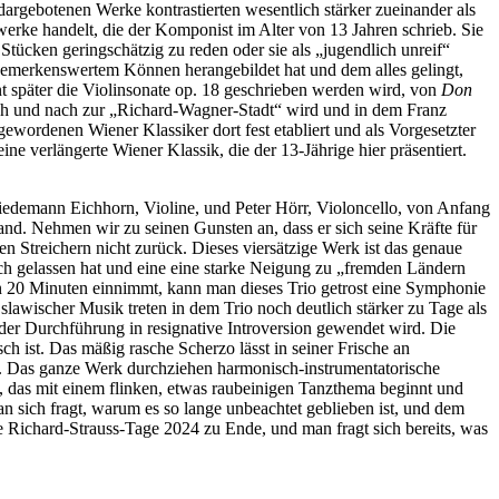
argebotenen Werke kontrastierten wesentlich stärker zueinander als
dwerke handelt, die der Komponist im Alter von 13 Jahren schrieb. Sie
Stücken geringschätzig zu reden oder sie als „jugendlich unreif“
zu bemerkenswertem Können herangebildet hat und dem alles gelingt,
nt später die Violinsonate op. 18 geschrieben werden wird, von
Don
ch und nach zur „Richard-Wagner-Stadt“ wird und in dem Franz
gewordenen Wiener Klassiker dort fest etabliert und als Vorgesetzter
e verlängerte Wiener Klassik, die der 13-Jährige hier präsentiert.
 Friedemann Eichhorn, Violine, und Peter Hörr, Violoncello, von Anfang
and. Nehmen wir zu seinen Gunsten an, dass er sich seine Kräfte für
en Streichern nicht zurück. Dieses viersätzige Werk ist das genaue
sich gelassen hat und eine eine starke Neigung zu „fremden Ländern
ein 20 Minuten einnimmt, kann man dieses Trio getrost eine Symphonie
lawischer Musik treten in dem Trio noch deutlich stärker zu Tage als
 der Durchführung in resignative Introversion gewendet wird. Die
h ist. Das mäßig rasche Scherzo lässt in seiner Frische an
nt. Das ganze Werk durchziehen harmonisch-instrumentatorische
e, das mit einem flinken, etwas raubeinigen Tanzthema beginnt und
man sich fragt, warum es so lange unbeachtet geblieben ist, und dem
e Richard-Strauss-Tage 2024 zu Ende, und man fragt sich bereits, was