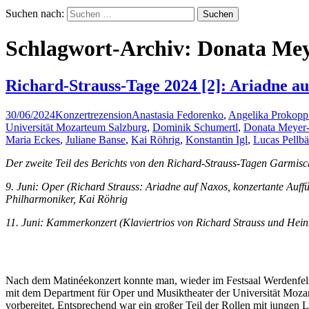
Suchen nach:
Schlagwort-Archiv: Donata Mey
Richard-Strauss-Tage 2024 [2]: Ariadne a
30/06/2024
Konzertrezension
Anastasia Fedorenko
,
Angelika Prokopp
Universität Mozarteum Salzburg
,
Dominik Schumertl
,
Donata Meyer-
Maria Eckes
,
Juliane Banse
,
Kai Röhrig
,
Konstantin Igl
,
Lucas Pellb
Der zweite Teil des Berichts von den Richard-Strauss-Tagen Garmisc
9. Juni: Oper (Richard Strauss: Ariadne auf Naxos, konzertante Au
Philharmoniker, Kai Röhrig
11. Juni: Kammerkonzert (Klaviertrios von Richard Strauss und Hein
Nach dem Matinéekonzert konnte man, wieder im Festsaal Werdenfel
mit dem Department für Oper und Musiktheater der Universität Mozar
vorbereitet. Entsprechend war ein großer Teil der Rollen mit jungen