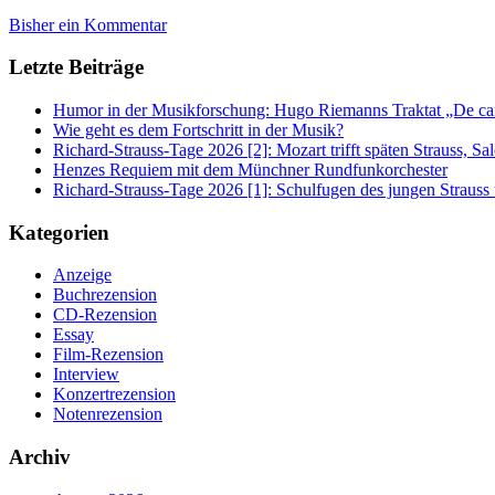
Bisher ein Kommentar
Letzte Beiträge
Humor in der Musikforschung: Hugo Riemanns Traktat „De cant
Wie geht es dem Fortschritt in der Musik?
Richard-Strauss-Tage 2026 [2]: Mozart trifft späten Strauss, 
Henzes Requiem mit dem Münchner Rundfunkorchester
Richard-Strauss-Tage 2026 [1]: Schulfugen des jungen Straus
Kategorien
Anzeige
Buchrezension
CD-Rezension
Essay
Film-Rezension
Interview
Konzertrezension
Notenrezension
Archiv