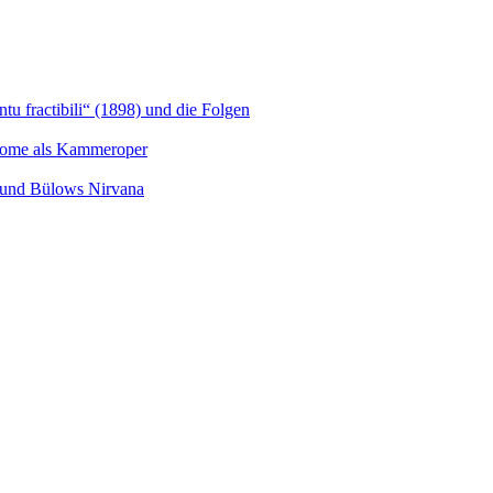
u fractibili“ (1898) und die Folgen
Salome als Kammeroper
s und Bülows Nirvana