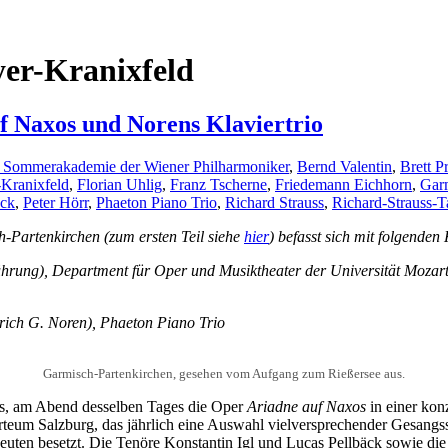
er-Kranixfeld
uf Naxos und Norens Klaviertrio
 Sommerakademie der Wiener Philharmoniker
,
Bernd Valentin
,
Brett P
Kranixfeld
,
Florian Uhlig
,
Franz Tscherne
,
Friedemann Eichhorn
,
Garm
äck
,
Peter Hörr
,
Phaeton Piano Trio
,
Richard Strauss
,
Richard-Strauss-T
h-Partenkirchen (zum ersten Teil siehe
hier
) befasst sich mit folgenden
fführung), Department für Oper und Musiktheater der Universität Mo
rich G. Noren), Phaeton Piano Trio
Garmisch-Partenkirchen, gesehen vom Aufgang zum Rießersee aus.
s, am Abend desselben Tages die Oper
Ariadne auf Naxos
in einer kon
teum Salzburg, das jährlich eine Auswahl vielversprechender Gesangs
 Leuten besetzt. Die Tenöre Konstantin Igl und Lucas Pellbäck sowie 