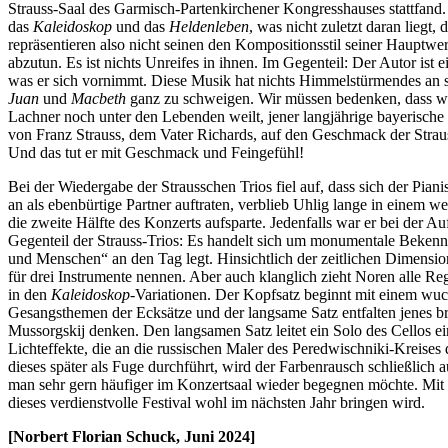
Strauss-Saal des Garmisch-Partenkirchener Kongresshauses stattfand.
das
Kaleidoskop
und das
Heldenleben
, was nicht zuletzt daran liegt
repräsentieren also nicht seinen den Kompositionsstil seiner Hauptwer
abzutun. Es ist nichts Unreifes in ihnen. Im Gegenteil: Der Autor ist
was er sich vornimmt. Diese Musik hat nichts Himmelstürmendes an si
Juan
und
Macbeth
ganz zu schweigen. Wir müssen bedenken, dass wi
Lachner noch unter den Lebenden weilt, jener langjährige bayerische H
von Franz Strauss, dem Vater Richards, auf den Geschmack der Strauss
Und das tut er mit Geschmack und Feingefühl!
Bei der Wiedergabe der Strausschen Trios fiel auf, dass sich der Pian
an als ebenbürtige Partner auftraten, verblieb Uhlig lange in einem 
die zweite Hälfte des Konzerts aufsparte. Jedenfalls war er bei der A
Gegenteil der Strauss-Trios: Es handelt sich um monumentale Bekenntni
und Menschen“ an den Tag legt. Hinsichtlich der zeitlichen Dimensio
für drei Instrumente nennen. Aber auch klanglich zieht Noren alle Re
in den
Kaleidoskop
-Variationen. Der Kopfsatz beginnt mit einem wuc
Gesangsthemen der Ecksätze und der langsame Satz entfalten jenes brei
Mussorgskij denken. Den langsamen Satz leitet ein Solo des Cellos 
Lichteffekte, die an die russischen Maler des Peredwischniki-Kreise
dieses später als Fuge durchführt, wird der Farbenrausch schließlich 
man sehr gern häufiger im Konzertsaal wieder begegnen möchte. Mit e
dieses verdienstvolle Festival wohl im nächsten Jahr bringen wird.
[Norbert Florian Schuck, Juni 2024]