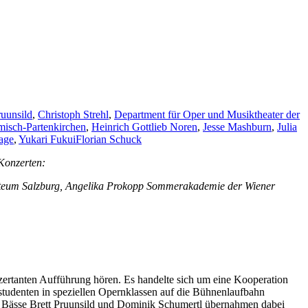
ruunsild
,
Christoph Strehl
,
Department für Oper und Musiktheater der
isch-Partenkirchen
,
Heinrich Gottlieb Noren
,
Jesse Mashburn
,
Julia
age
,
Yukari Fukui
Florian Schuck
 Konzerten:
zarteum Salzburg, Angelika Prokopp Sommerakademie der Wiener
zertanten Aufführung hören. Es handelte sich um eine Kooperation
studenten in speziellen Opernklassen auf die Bühnenlaufbahn
die Bässe Brett Pruunsild und Dominik Schumertl übernahmen dabei