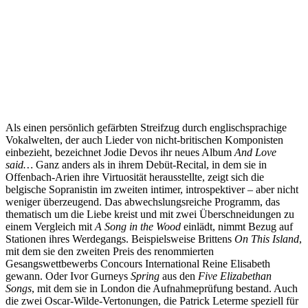
Als einen persönlich gefärbten Streifzug durch englischsprachige
Vokalwelten, der auch Lieder von nicht-britischen Komponisten
einbezieht, bezeichnet Jodie Devos ihr neues Album
And Love
said…
Ganz anders als in ihrem Debüt-Recital, in dem sie in
Offenbach-Arien ihre Virtuosität herausstellte, zeigt sich die
belgische Sopranistin im zweiten intimer, introspektiver – aber nicht
weniger überzeugend. Das abwechslungsreiche Programm, das
thematisch um die Liebe kreist und mit zwei Überschneidungen zu
einem Vergleich mit
A Song in the Wood
einlädt, nimmt Bezug auf
Stationen ihres Werdegangs. Beispielsweise Brittens
On This Island
,
mit dem sie den zweiten Preis des renommierten
Gesangswettbewerbs Concours International Reine Elisabeth
gewann. Oder Ivor Gurneys
Spring
aus den
Five Elizabethan
Songs
, mit dem sie in London die Aufnahmeprüfung bestand. Auch
die zwei Oscar-Wilde-Vertonungen, die Patrick Leterme speziell für