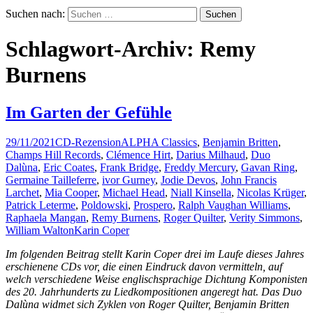
Suchen nach:
Schlagwort-Archiv: Remy
Burnens
Im Garten der Gefühle
29/11/2021
CD-Rezension
ALPHA Classics
,
Benjamin Britten
,
Champs Hill Records
,
Clémence Hirt
,
Darius Milhaud
,
Duo
Dalùna
,
Eric Coates
,
Frank Bridge
,
Freddy Mercury
,
Gavan Ring
,
Germaine Tailleferre
,
ivor Gurney
,
Jodie Devos
,
John Francis
Larchet
,
Mia Cooper
,
Michael Head
,
Niall Kinsella
,
Nicolas Krüger
,
Patrick Leterme
,
Poldowski
,
Prospero
,
Ralph Vaughan Williams
,
Raphaela Mangan
,
Remy Burnens
,
Roger Quilter
,
Verity Simmons
,
William Walton
Karin Coper
Im folgenden Beitrag stellt Karin Coper drei im Laufe dieses Jahres
erschienene CDs vor, die einen Eindruck davon vermitteln, auf
welch verschiedene Weise englischsprachige Dichtung Komponisten
des 20. Jahrhunderts zu Liedkompositionen angeregt hat. Das Duo
Dalùna widmet sich Zyklen von Roger Quilter, Benjamin Britten