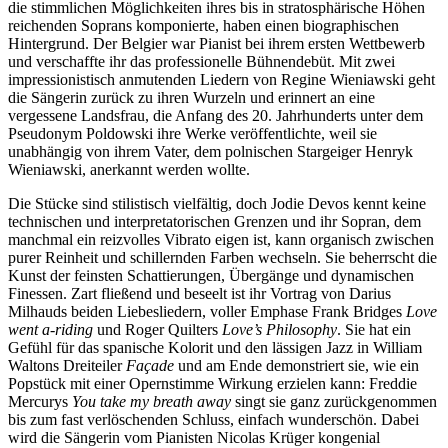
die stimmlichen Möglichkeiten ihres bis in stratosphärische Höhen
reichenden Soprans komponierte, haben einen biographischen
Hintergrund. Der Belgier war Pianist bei ihrem ersten Wettbewerb
und verschaffte ihr das professionelle Bühnendebüt. Mit zwei
impressionistisch anmutenden Liedern von Regine Wieniawski geht
die Sängerin zurück zu ihren Wurzeln und erinnert an eine
vergessene Landsfrau, die Anfang des 20. Jahrhunderts unter dem
Pseudonym Poldowski ihre Werke veröffentlichte, weil sie
unabhängig von ihrem Vater, dem polnischen Stargeiger Henryk
Wieniawski, anerkannt werden wollte.
Die Stücke sind stilistisch vielfältig, doch Jodie Devos kennt keine
technischen und interpretatorischen Grenzen und ihr Sopran, dem
manchmal ein reizvolles Vibrato eigen ist, kann organisch zwischen
purer Reinheit und schillernden Farben wechseln. Sie beherrscht die
Kunst der feinsten Schattierungen, Übergänge und dynamischen
Finessen. Zart fließend und beseelt ist ihr Vortrag von Darius
Milhauds beiden Liebesliedern, voller Emphase Frank Bridges
Love
went a-riding
und Roger Quilters
Love’s Philosophy
. Sie hat ein
Gefühl für das spanische Kolorit und den lässigen Jazz in William
Waltons Dreiteiler
Faҫade
und am Ende demonstriert sie, wie ein
Popstück mit einer Opernstimme Wirkung erzielen kann: Freddie
Mercurys
You take my breath away
singt sie ganz zurückgenommen
bis zum fast verlöschenden Schluss, einfach wunderschön. Dabei
wird die Sängerin vom Pianisten Nicolas Krüger kongenial