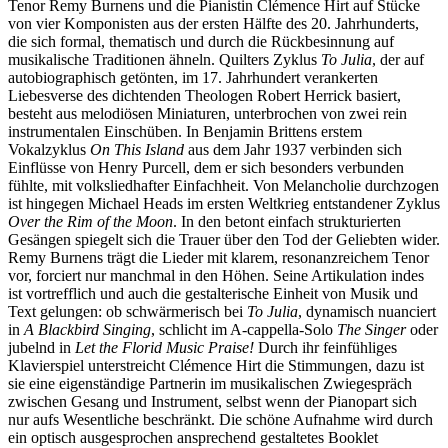
Tenor Remy Burnens und die Pianistin Clémence Hirt auf Stücke
von vier Komponisten aus der ersten Hälfte des 20. Jahrhunderts,
die sich formal, thematisch und durch die Rückbesinnung auf
musikalische Traditionen ähneln. Quilters Zyklus
To Julia
, der auf
autobiographisch getönten, im 17. Jahrhundert verankerten
Liebesverse des dichtenden Theologen Robert Herrick basiert,
besteht aus melodiösen Miniaturen, unterbrochen von zwei rein
instrumentalen Einschüben. In Benjamin Brittens erstem
Vokalzyklus
On This Island
aus dem Jahr 1937 verbinden sich
Einflüsse von Henry Purcell, dem er sich besonders verbunden
fühlte, mit volksliedhafter Einfachheit. Von Melancholie durchzogen
ist hingegen Michael Heads im ersten Weltkrieg entstandener Zyklus
Over the Rim of the Moon
. In den betont einfach strukturierten
Gesängen spiegelt sich die Trauer über den Tod der Geliebten wider.
Remy Burnens trägt die Lieder mit klarem, resonanzreichem Tenor
vor, forciert nur manchmal in den Höhen. Seine Artikulation indes
ist vortrefflich und auch die gestalterische Einheit von Musik und
Text gelungen: ob schwärmerisch bei
To Julia
, dynamisch nuanciert
in
A Blackbird Singing
, schlicht im A-cappella-Solo
The Singer
oder
jubelnd in
Let the Florid Music Praise!
Durch ihr feinfühliges
Klavierspiel unterstreicht Clémence Hirt die Stimmungen, dazu ist
sie eine eigenständige Partnerin im musikalischen Zwiegespräch
zwischen Gesang und Instrument, selbst wenn der Pianopart sich
nur aufs Wesentliche beschränkt. Die schöne Aufnahme wird durch
ein optisch ausgesprochen ansprechend gestaltetes Booklet