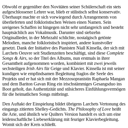
Obwohl er gegenüber den Novitäten seiner Schülerschaft ein stets
aufgeschlossener Lehrer war, blieb er stilistisch selbst konservativ.
Überhaupt machte er sich vorwiegend durch Arrangements von
überlieferten und folkloristischen Weisen einen Namen. Sein
ureigenes Schaffen ist hingegen nicht sehr umfangreich und besteht
hauptsächlich aus Vokalmusik. Darunter sind siebzehn
Originallieder, in der Mehrzahl schlichte, nostalgisch getönte
Melodien, manche folkloristisch inspiriert, andere kunstvoller
gesetzt. Dank der Initiative des Pianisten Niall Kinsella, der sich mit
Larchets Oeuvre seit Studienzeiten beschäftigt, sind diese
Complete
Songs & Airs
, so der Titel des Albums, nun erstmals in ihrer
Gesamtheit aufgenommen worden, kombiniert mit zwei jeweils
sechsteiligen
Irish Airs
für Geige und Klavier. Kinsella ist mit seiner
kundigen wie empfindsamen Begleitung fraglos die Seele des
Projekts und er hat sich mit der Mezzosopranistin Raphaela Mangan
und dem Bariton Gavan Ring ein irischstämmiges Gesangsduo ins
Boot geholt, das Authentizität und stilsicheres Einfühlungsvermögen
für die heimatlichen Songs mitbringt.
Den Auftakt der Einspielung bildet übrigens Larchets Vertonung des
eingangs zitierten Shelley-Gedichts.
The Philosophy of Love
heißt
die Arie, und ähnlich wie Quilters Version handelt es sich um eine
leidenschaftliche Liebeserklärung mit feuriger Klavierbegleitung.
Womit sich der Kreis schließt.