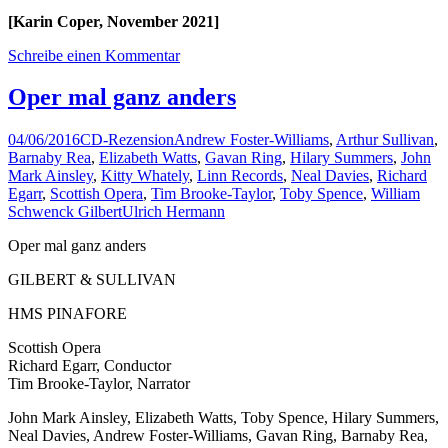
[Karin Coper, November 2021]
Schreibe einen Kommentar
Oper mal ganz anders
04/06/2016
CD-Rezension
Andrew Foster-Williams
,
Arthur Sullivan
,
Barnaby Rea
,
Elizabeth Watts
,
Gavan Ring
,
Hilary Summers
,
John
Mark Ainsley
,
Kitty Whately
,
Linn Records
,
Neal Davies
,
Richard
Egarr
,
Scottish Opera
,
Tim Brooke-Taylor
,
Toby Spence
,
William
Schwenck Gilbert
Ulrich Hermann
Oper mal ganz anders
GILBERT & SULLIVAN
HMS PINAFORE
Scottish Opera
Richard Egarr, Conductor
Tim Brooke-Taylor, Narrator
John Mark Ainsley, Elizabeth Watts, Toby Spence, Hilary Summers,
Neal Davies, Andrew Foster-Williams, Gavan Ring, Barnaby Rea,