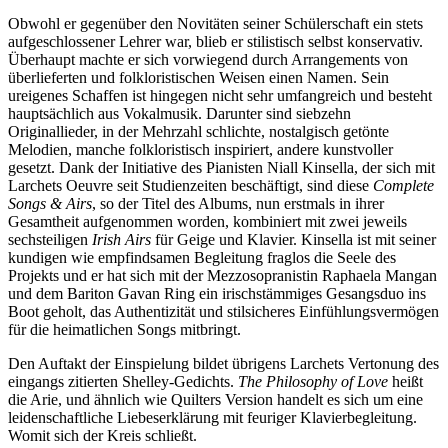
Obwohl er gegenüber den Novitäten seiner Schülerschaft ein stets
aufgeschlossener Lehrer war, blieb er stilistisch selbst konservativ.
Überhaupt machte er sich vorwiegend durch Arrangements von
überlieferten und folkloristischen Weisen einen Namen. Sein
ureigenes Schaffen ist hingegen nicht sehr umfangreich und besteht
hauptsächlich aus Vokalmusik. Darunter sind siebzehn
Originallieder, in der Mehrzahl schlichte, nostalgisch getönte
Melodien, manche folkloristisch inspiriert, andere kunstvoller
gesetzt. Dank der Initiative des Pianisten Niall Kinsella, der sich mit
Larchets Oeuvre seit Studienzeiten beschäftigt, sind diese
Complete
Songs & Airs
, so der Titel des Albums, nun erstmals in ihrer
Gesamtheit aufgenommen worden, kombiniert mit zwei jeweils
sechsteiligen
Irish Airs
für Geige und Klavier. Kinsella ist mit seiner
kundigen wie empfindsamen Begleitung fraglos die Seele des
Projekts und er hat sich mit der Mezzosopranistin Raphaela Mangan
und dem Bariton Gavan Ring ein irischstämmiges Gesangsduo ins
Boot geholt, das Authentizität und stilsicheres Einfühlungsvermögen
für die heimatlichen Songs mitbringt.
Den Auftakt der Einspielung bildet übrigens Larchets Vertonung des
eingangs zitierten Shelley-Gedichts.
The Philosophy of Love
heißt
die Arie, und ähnlich wie Quilters Version handelt es sich um eine
leidenschaftliche Liebeserklärung mit feuriger Klavierbegleitung.
Womit sich der Kreis schließt.