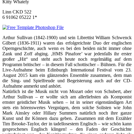
Kitty Whately
Linn CKD 522
6 91062 05222 1*
Arthur Sullivan (1842-1900) und sein Librettist William Schwenck
Gilbert (1836-1911) waren das erfolgreichste Duo der englischen
Operngeschichte, auch wenn es bei den beiden nicht immer ohne
Zank und Zoff abging. ‚HMS Pinafore’ war jedenfalls ihr erster
großer „Hit“ und steht auch heute noch regelmäßig auf dem
Programm britischer – in diesem Fall schottischer – Bühnen. Für die
Live-Aufnahme beim Edinburgh International Festival vom 23.
August 2015 kam ein glänzendes Ensemble zusammen, dem man
die Sing- und Spielfreude und Begeisterung auch auf der CD-
Aufnahme anmerkt und anhört.
Natürlich ist die Musik nicht von Mozart oder von Schubert, aber
Arthur Sullivan – er wollte sich am allerliebsten als Komponist
ernster geistlicher Musik sehen – ist in seiner eigenständigen Art
stets ein hörenswertes Vergnügen, dem solche Solisten wie John
Mark Ainsley oder Hillary Summers natürlich noch ihre ganze
Kunst und ihr Können dazu geben. Zusammen mit dem Erzähler
Tim Brooke-Taylor, der in tadellosestem Englisch – wie schön kann
gesprochenes Englisch klingen! – den Faden der Geschichte