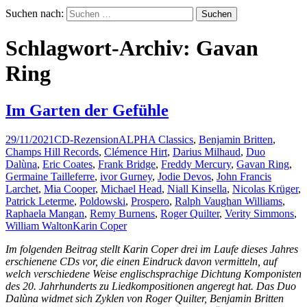
Suchen nach:
Schlagwort-Archiv: Gavan
Ring
Im Garten der Gefühle
29/11/2021
CD-Rezension
ALPHA Classics
,
Benjamin Britten
,
Champs Hill Records
,
Clémence Hirt
,
Darius Milhaud
,
Duo
Dalùna
,
Eric Coates
,
Frank Bridge
,
Freddy Mercury
,
Gavan Ring
,
Germaine Tailleferre
,
ivor Gurney
,
Jodie Devos
,
John Francis
Larchet
,
Mia Cooper
,
Michael Head
,
Niall Kinsella
,
Nicolas Krüger
,
Patrick Leterme
,
Poldowski
,
Prospero
,
Ralph Vaughan Williams
,
Raphaela Mangan
,
Remy Burnens
,
Roger Quilter
,
Verity Simmons
,
William Walton
Karin Coper
Im folgenden Beitrag stellt Karin Coper drei im Laufe dieses Jahres
erschienene CDs vor, die einen Eindruck davon vermitteln, auf
welch verschiedene Weise englischsprachige Dichtung Komponisten
des 20. Jahrhunderts zu Liedkompositionen angeregt hat. Das Duo
Dalùna widmet sich Zyklen von Roger Quilter, Benjamin Britten