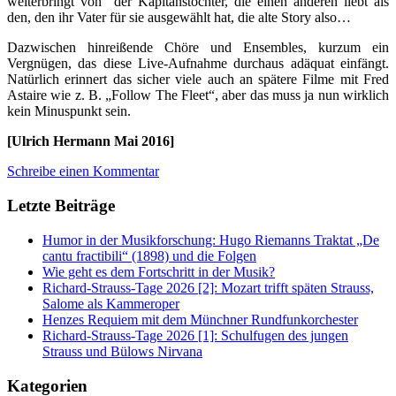
weiterbringt von der Kapitänstochter, die einen anderen liebt als
den, den ihr Vater für sie ausgewählt hat, die alte Story also…
Dazwischen hinreißende Chöre und Ensembles, kurzum ein
Vergnügen, das diese Live-Aufnahme durchaus adäquat einfängt.
Natürlich erinnert das sicher viele auch an spätere Filme mit Fred
Astaire wie z. B. „Follow The Fleet“, aber das muss ja nun wirklich
kein Minuspunkt sein.
[Ulrich Hermann Mai 2016]
Schreibe einen Kommentar
Letzte Beiträge
Humor in der Musikforschung: Hugo Riemanns Traktat „De
cantu fractibili“ (1898) und die Folgen
Wie geht es dem Fortschritt in der Musik?
Richard-Strauss-Tage 2026 [2]: Mozart trifft späten Strauss,
Salome als Kammeroper
Henzes Requiem mit dem Münchner Rundfunkorchester
Richard-Strauss-Tage 2026 [1]: Schulfugen des jungen
Strauss und Bülows Nirvana
Kategorien