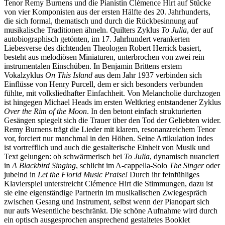
Tenor Remy Burnens und die Pianistin Clémence Hirt auf Stücke
von vier Komponisten aus der ersten Hälfte des 20. Jahrhunderts,
die sich formal, thematisch und durch die Rückbesinnung auf
musikalische Traditionen ähneln. Quilters Zyklus
To Julia
, der auf
autobiographisch getönten, im 17. Jahrhundert verankerten
Liebesverse des dichtenden Theologen Robert Herrick basiert,
besteht aus melodiösen Miniaturen, unterbrochen von zwei rein
instrumentalen Einschüben. In Benjamin Brittens erstem
Vokalzyklus
On This Island
aus dem Jahr 1937 verbinden sich
Einflüsse von Henry Purcell, dem er sich besonders verbunden
fühlte, mit volksliedhafter Einfachheit. Von Melancholie durchzogen
ist hingegen Michael Heads im ersten Weltkrieg entstandener Zyklus
Over the Rim of the Moon
. In den betont einfach strukturierten
Gesängen spiegelt sich die Trauer über den Tod der Geliebten wider.
Remy Burnens trägt die Lieder mit klarem, resonanzreichem Tenor
vor, forciert nur manchmal in den Höhen. Seine Artikulation indes
ist vortrefflich und auch die gestalterische Einheit von Musik und
Text gelungen: ob schwärmerisch bei
To Julia
, dynamisch nuanciert
in
A Blackbird Singing
, schlicht im A-cappella-Solo
The Singer
oder
jubelnd in
Let the Florid Music Praise!
Durch ihr feinfühliges
Klavierspiel unterstreicht Clémence Hirt die Stimmungen, dazu ist
sie eine eigenständige Partnerin im musikalischen Zwiegespräch
zwischen Gesang und Instrument, selbst wenn der Pianopart sich
nur aufs Wesentliche beschränkt. Die schöne Aufnahme wird durch
ein optisch ausgesprochen ansprechend gestaltetes Booklet