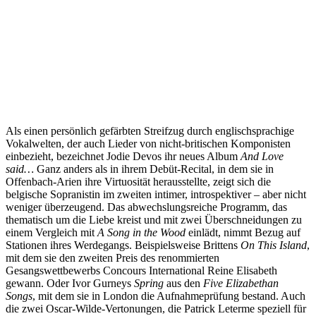
Als einen persönlich gefärbten Streifzug durch englischsprachige
Vokalwelten, der auch Lieder von nicht-britischen Komponisten
einbezieht, bezeichnet Jodie Devos ihr neues Album
And Love
said…
Ganz anders als in ihrem Debüt-Recital, in dem sie in
Offenbach-Arien ihre Virtuosität herausstellte, zeigt sich die
belgische Sopranistin im zweiten intimer, introspektiver – aber nicht
weniger überzeugend. Das abwechslungsreiche Programm, das
thematisch um die Liebe kreist und mit zwei Überschneidungen zu
einem Vergleich mit
A Song in the Wood
einlädt, nimmt Bezug auf
Stationen ihres Werdegangs. Beispielsweise Brittens
On This Island
,
mit dem sie den zweiten Preis des renommierten
Gesangswettbewerbs Concours International Reine Elisabeth
gewann. Oder Ivor Gurneys
Spring
aus den
Five Elizabethan
Songs
, mit dem sie in London die Aufnahmeprüfung bestand. Auch
die zwei Oscar-Wilde-Vertonungen, die Patrick Leterme speziell für