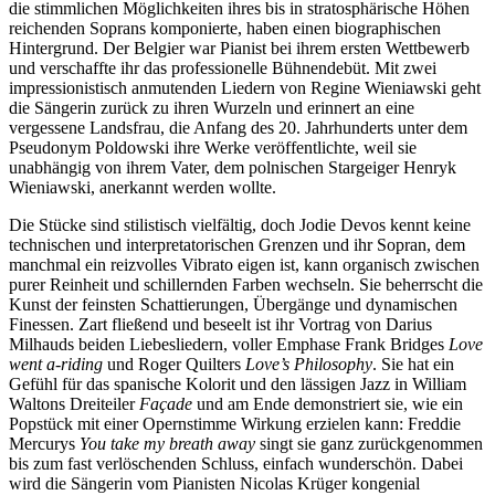
die stimmlichen Möglichkeiten ihres bis in stratosphärische Höhen
reichenden Soprans komponierte, haben einen biographischen
Hintergrund. Der Belgier war Pianist bei ihrem ersten Wettbewerb
und verschaffte ihr das professionelle Bühnendebüt. Mit zwei
impressionistisch anmutenden Liedern von Regine Wieniawski geht
die Sängerin zurück zu ihren Wurzeln und erinnert an eine
vergessene Landsfrau, die Anfang des 20. Jahrhunderts unter dem
Pseudonym Poldowski ihre Werke veröffentlichte, weil sie
unabhängig von ihrem Vater, dem polnischen Stargeiger Henryk
Wieniawski, anerkannt werden wollte.
Die Stücke sind stilistisch vielfältig, doch Jodie Devos kennt keine
technischen und interpretatorischen Grenzen und ihr Sopran, dem
manchmal ein reizvolles Vibrato eigen ist, kann organisch zwischen
purer Reinheit und schillernden Farben wechseln. Sie beherrscht die
Kunst der feinsten Schattierungen, Übergänge und dynamischen
Finessen. Zart fließend und beseelt ist ihr Vortrag von Darius
Milhauds beiden Liebesliedern, voller Emphase Frank Bridges
Love
went a-riding
und Roger Quilters
Love’s Philosophy
. Sie hat ein
Gefühl für das spanische Kolorit und den lässigen Jazz in William
Waltons Dreiteiler
Faҫade
und am Ende demonstriert sie, wie ein
Popstück mit einer Opernstimme Wirkung erzielen kann: Freddie
Mercurys
You take my breath away
singt sie ganz zurückgenommen
bis zum fast verlöschenden Schluss, einfach wunderschön. Dabei
wird die Sängerin vom Pianisten Nicolas Krüger kongenial