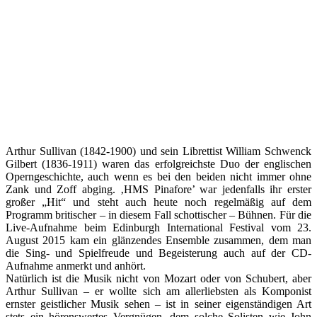
Arthur Sullivan (1842-1900) und sein Librettist William Schwenck
Gilbert (1836-1911) waren das erfolgreichste Duo der englischen
Operngeschichte, auch wenn es bei den beiden nicht immer ohne
Zank und Zoff abging. ‚HMS Pinafore’ war jedenfalls ihr erster
großer „Hit“ und steht auch heute noch regelmäßig auf dem
Programm britischer – in diesem Fall schottischer – Bühnen. Für die
Live-Aufnahme beim Edinburgh International Festival vom 23.
August 2015 kam ein glänzendes Ensemble zusammen, dem man
die Sing- und Spielfreude und Begeisterung auch auf der CD-
Aufnahme anmerkt und anhört.
Natürlich ist die Musik nicht von Mozart oder von Schubert, aber
Arthur Sullivan – er wollte sich am allerliebsten als Komponist
ernster geistlicher Musik sehen – ist in seiner eigenständigen Art
stets ein hörenswertes Vergnügen, dem solche Solisten wie John