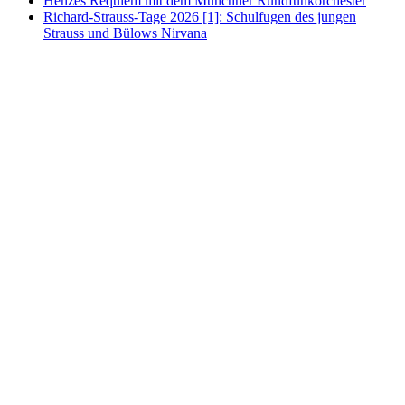
Henzes Requiem mit dem Münchner Rundfunkorchester
Richard-Strauss-Tage 2026 [1]: Schulfugen des jungen
Strauss und Bülows Nirvana