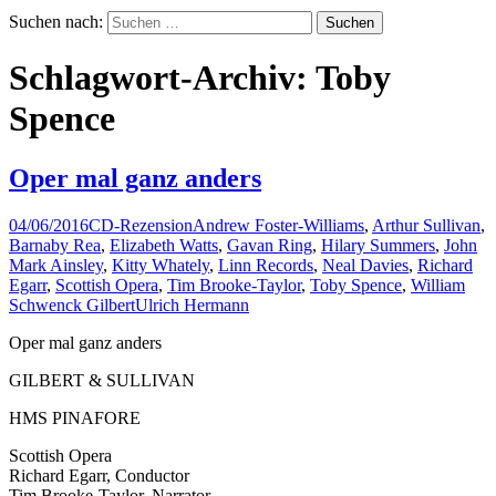
Suchen nach:
Schlagwort-Archiv: Toby
Spence
Oper mal ganz anders
04/06/2016
CD-Rezension
Andrew Foster-Williams
,
Arthur Sullivan
,
Barnaby Rea
,
Elizabeth Watts
,
Gavan Ring
,
Hilary Summers
,
John
Mark Ainsley
,
Kitty Whately
,
Linn Records
,
Neal Davies
,
Richard
Egarr
,
Scottish Opera
,
Tim Brooke-Taylor
,
Toby Spence
,
William
Schwenck Gilbert
Ulrich Hermann
Oper mal ganz anders
GILBERT & SULLIVAN
HMS PINAFORE
Scottish Opera
Richard Egarr, Conductor
Tim Brooke-Taylor, Narrator