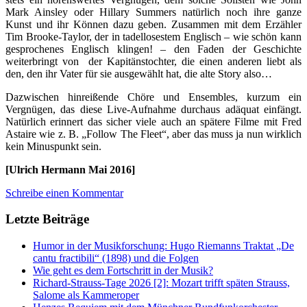
Mark Ainsley oder Hillary Summers natürlich noch ihre ganze
Kunst und ihr Können dazu geben. Zusammen mit dem Erzähler
Tim Brooke-Taylor, der in tadellosestem Englisch – wie schön kann
gesprochenes Englisch klingen! – den Faden der Geschichte
weiterbringt von der Kapitänstochter, die einen anderen liebt als
den, den ihr Vater für sie ausgewählt hat, die alte Story also…
Dazwischen hinreißende Chöre und Ensembles, kurzum ein
Vergnügen, das diese Live-Aufnahme durchaus adäquat einfängt.
Natürlich erinnert das sicher viele auch an spätere Filme mit Fred
Astaire wie z. B. „Follow The Fleet“, aber das muss ja nun wirklich
kein Minuspunkt sein.
[Ulrich Hermann Mai 2016]
Schreibe einen Kommentar
Letzte Beiträge
Humor in der Musikforschung: Hugo Riemanns Traktat „De
cantu fractibili“ (1898) und die Folgen
Wie geht es dem Fortschritt in der Musik?
Richard-Strauss-Tage 2026 [2]: Mozart trifft späten Strauss,
Salome als Kammeroper