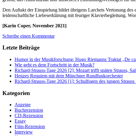
Den Auftakt der Einspielung bildet übrigens Larchets Vertonung des e
leidenschaftliche Liebeserklärung mit feuriger Klavierbegleitung. Womi
[Karin Coper, November 2021]
Schreibe einen Kommentar
Letzte Beiträge
Humor in der Musikforschung: Hugo Riemanns Traktat „De cant
Wie geht es dem Fortschritt in der Musik?
Richard-Strauss-Tage 2026 [2]: Mozart trifft späten Strauss, 
Henzes Requiem mit dem Münchner Rundfunkorchester
Richard-Strauss-Tage 2026 [1]: Schulfugen des jungen Straus
Kategorien
Anzeige
Buchrezension
CD-Rezension
Essay
Film-Rezension
Interview