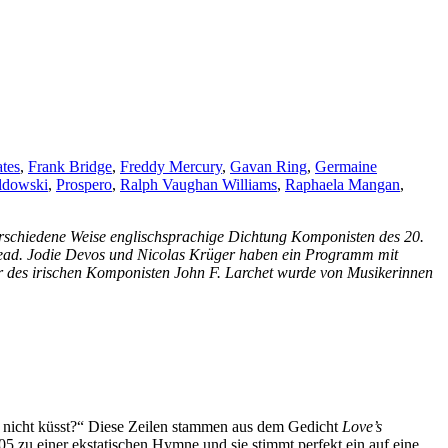
ates
,
Frank Bridge
,
Freddy Mercury
,
Gavan Ring
,
Germaine
ldowski
,
Prospero
,
Ralph Vaughan Williams
,
Raphaela Mangan
,
verschiedene Weise englischsprachige Dichtung Komponisten des 20.
Head. Jodie Devos und Nicolas Krüger haben ein Programm mit
er des irischen Komponisten John F. Larchet wurde von Musikerinnen
 nicht küsst?“ Diese Zeilen stammen aus dem Gedicht
Love’s
5 zu einer ekstatischen Hymne und sie stimmt perfekt ein auf eine