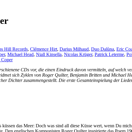
er
s Hill Records
,
Clémence Hirt
,
Darius Milhaud
,
Duo Dalùna
,
Eric Co
per
,
Michael Head
,
Niall Kinsella
,
Nicolas Krüger
,
Patrick Leterme
,
Po
 Coper
 erschienene CDs vor, die einen Eindruck davon vermitteln, auf welch 
idmet sich Zyklen von Roger Quilter, Benjamin Britten und Michael 
scher Dichter zusammengestellt. Die erste Gesamteinspielung der Lied
 küssen das Meer: Doch was sind all diese Küsse wert, wenn Du mich
te. Den englischen Komponisten Roger Quilter inspirierte das Poem 190