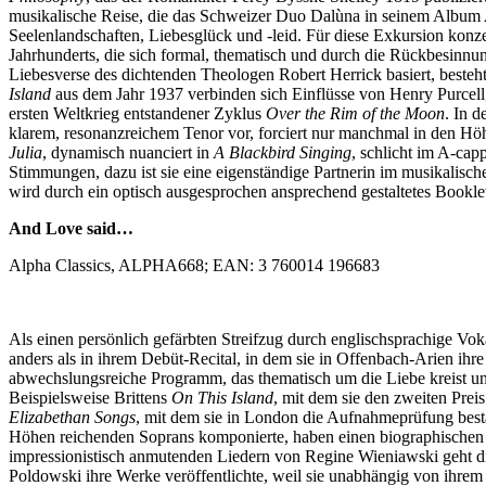
musikalische Reise, die das Schweizer Duo Dalùna in seinem Album
Seelenlandschaften, Liebesglück und -leid. Für diese Exkursion konz
Jahrhunderts, die sich formal, thematisch und durch die Rückbesinnu
Liebesverse des dichtenden Theologen Robert Herrick basiert, besteh
Island
aus dem Jahr 1937 verbinden sich Einflüsse von Henry Purcell,
ersten Weltkrieg entstandener Zyklus
Over the Rim of the Moon
. In 
klarem, resonanzreichem Tenor vor, forciert nur manchmal in den Höhe
Julia
, dynamisch nuanciert in
A Blackbird Singing
, schlicht im A-cap
Stimmungen, dazu ist sie eine eigenständige Partnerin im musikalis
wird durch ein optisch ausgesprochen ansprechend gestaltetes Booklet k
And Love said…
Alpha Classics, ALPHA668; EAN: 3 760014 196683
Als einen persönlich gefärbten Streifzug durch englischsprachige Vo
anders als in ihrem Debüt-Recital, in dem sie in Offenbach-Arien ihre 
abwechslungsreiche Programm, das thematisch um die Liebe kreist u
Beispielsweise Brittens
On This Island
, mit dem sie den zweiten Pre
Elizabethan Songs
, mit dem sie in London die Aufnahmeprüfung besta
Höhen reichenden Soprans komponierte, haben einen biographischen H
impressionistisch anmutenden Liedern von Regine Wieniawski geht di
Poldowski ihre Werke veröffentlichte, weil sie unabhängig von ihre