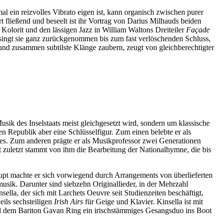
al ein reizvolles Vibrato eigen ist, kann organisch zwischen purer
 fließend und beseelt ist ihr Vortrag von Darius Milhauds beiden
e Kolorit und den lässigen Jazz in William Waltons Dreiteiler
Faҫade
ingt sie ganz zurückgenommen bis zum fast verlöschenden Schluss,
 und zusammen subtilste Klänge zaubern, zeugt von gleichberechtigter
usik des Inselstaats meist gleichgesetzt wird, sondern um klassische
 Republik aber eine Schlüsselfigur. Zum einen belebte er als
es. Zum anderen prägte er als Musikprofessor zwei Generationen
t zuletzt stammt von ihm die Bearbeitung der Nationalhymne, die bis
haupt machte er sich vorwiegend durch Arrangements von überlieferten
usik. Darunter sind siebzehn Originallieder, in der Mehrzahl
nsella, der sich mit Larchets Oeuvre seit Studienzeiten beschäftigt,
ils sechsteiligen
Irish Airs
für Geige und Klavier. Kinsella ist mit
nd dem Bariton Gavan Ring ein irischstämmiges Gesangsduo ins Boot