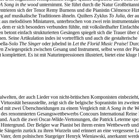
A Song in the wood
unternimmt. Sie führt durch die Natur Großbritann
entrieren sich der Tenor Remy Burnens und die Pianistin Clémence Hirt
ng auf musikalische Traditionen ähneln. Quilters Zyklus
To Julia
, der a
t aus melodiösen Miniaturen, unterbrochen von zwei rein instrumental
 dem er sich besonders verbunden fühlte, mit volksliedhafter Einfach
den betont einfach strukturierten Gesängen spiegelt sich die Trauer übe
n. Seine Artikulation indes ist vortrefflich und auch die gestalteris
pella-Solo
The Singer
oder jubelnd in
Let the Florid Music Praise!
Durch
chen Zwiegespräch zwischen Gesang und Instrument, selbst wenn der Pi
omplettiert. Es ist mit Naturimpressionen illustriert, bietet eine klug
kalwelten, der auch Lieder von nicht-britischen Komponisten einbezieh
Virtuosität herausstellte, zeigt sich die belgische Sopranistin im zweit
nd mit zwei Überschneidungen zu einem Vergleich mit
A Song in the 
is des renommierten Gesangswettbewerbs Concours International Rein
nd. Auch die zwei Oscar-Wilde-Vertonungen, die Patrick Leterme speziel
intergrund. Der Belgier war Pianist bei ihrem ersten Wettbewerb und 
e Sängerin zurück zu ihren Wurzeln und erinnert an eine vergessene 
m Vater, dem polnischen Stargeiger Henryk Wieniawski, anerkannt werde