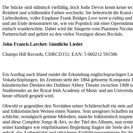
Die Stücke sind stilistisch vielfältig, doch Jodie Devos kennt keine 
Reinheit und schillernden Farben wechseln. Sie beherrscht die Kunst 
Liebesliedern, voller Emphase Frank Bridges
Love went a-riding
und 
und am Ende demonstriert sie, wie ein Popstück mit einer Opernsti
einfach wunderschön. Dabei wird die Sängerin vom Pianisten Nicolas 
Partnerschaft und gehört zu den vielen Vorzügen dieses Recitals.
John Francis Larchet: Sämtliche Lieder
Champs Hill Records, CHRCD151; EAN: 5 060212 591586
Ein Ausflug nach Irland rundet die Erkundung englischsprachigen Liedg
Vokalschöpfungen. Im Zentrum steht der 1884 geborene Komponist John
künstlerischer Direktor des Dubliner Abbey Theatre zwischen 1908 
Studierender an der Royal Irish Academy of Music und am University C
heute offiziell gespielt wird.
Obwohl er gegenüber den Novitäten seiner Schülerschaft ein stets auf
und folkloristischen Weisen einen Namen. Sein ureigenes Schaffen ist
schlichte, nostalgisch getönte Melodien, manche folkloristisch inspirie
sind diese
Complete Songs & Airs
, so der Titel des Albums, nun ers
seiner kundigen wie empfindsamen Begleitung fraglos die Seele des 
geholt, das Authentizität und stilsicheres Einfühlungsvermögen für di