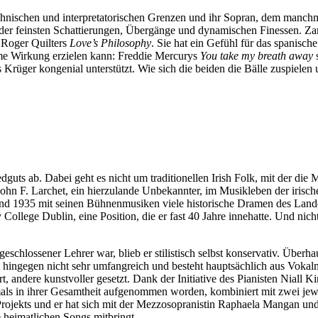
technischen und interpretatorischen Grenzen und ihr Sopran, dem manchm
der feinsten Schattierungen, Übergänge und dynamischen Finessen. Zart
Roger Quilters
Love’s Philosophy
. Sie hat ein Gefühl für das spanisch
mme Wirkung erzielen kann: Freddie Mercurys
You take my breath away
s
Krüger kongenial unterstützt. Wie sich die beiden die Bälle zuspielen
uts ab. Dabei geht es nicht um traditionellen Irish Folk, mit der die M
 F. Larchet, ein hierzulande Unbekannter, im Musikleben der irischen
und 1935 mit seinen Bühnenmusiken viele historische Dramen des Land
ollege Dublin, eine Position, die er fast 40 Jahre innehatte. Und nich
geschlossener Lehrer war, blieb er stilistisch selbst konservativ. Über
 hingegen nicht sehr umfangreich und besteht hauptsächlich aus Vokalm
rt, andere kunstvoller gesetzt. Dank der Initiative des Pianisten Niall Ki
tmals in ihrer Gesamtheit aufgenommen worden, kombiniert mit zwei jewe
Projekts und er hat sich mit der Mezzosopranistin Raphaela Mangan u
e heimatlichen Songs mitbringt.