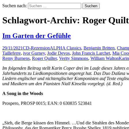
Suchen nach:
Schlagwort-Archiv: Roger Quilt
Im Garten der Gefühle
29/11/2021
CD-Rezension
ALPHA Classics
,
Benjamin Britten
,
Champ
Tailleferre
,
ivor Gurney
,
Jodie Devos
,
John Francis Larchet
,
Mia Coo
Remy Burnens
,
Roger Quilter
,
Verity Simmons
,
William Walton
Karin
Im folgenden Beitrag stellt Karin Coper drei im Laufe dieses Jahres
Jahrhunderts zu Liedkompositionen angeregt hat. Das Duo Dalùna w
Liedern englischer und nichtenglischer Komponisten auf Texte engli
und Musikern um den Pianisten Niall Kinsella vorgelegt. (d. Red.)
A Song in the Woods
Prospero, PROSP 0015; EAN: 0 630835 523841
„Sieh, die Berge küssen den Himmel. …Und die Strahlen des Mondes
Philosophy
, das der Romantiker Percy Bysshe Shelley 1819 publizier