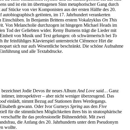
iens und ist ein im übertragenen Sinn metaphorischer Gang durch
 auf Stücke von vier Komponisten aus der ersten Hälfte des 20.
uf autobiographisch getönten, im 17. Jahrhundert verankerten
en Einschüben. In Benjamin Brittens erstem Vokalzyklus
On This
heit. Von Melancholie durchzogen ist hingegen Michael Heads im
r den Tod der Geliebten wider. Remy Burnens trägt die Lieder mit
che Einheit von Musik und Text gelungen: ob schwärmerisch bei
To
 ihr feinfühliges Klavierspiel unterstreicht Clémence Hirt die
anopart sich nur aufs Wesentliche beschränkt. Die schöne Aufnahme
e Einführung und alle Textabdrucke.
t, bezeichnet Jodie Devos ihr neues Album
And Love said…
Ganz
en intimer, introspektiver – aber nicht weniger überzeugend. Das
Wood
einlädt, nimmt Bezug auf Stationen ihres Werdegangs.
e Elisabeth gewann. Oder Ivor Gurneys
Spring
aus den
Five
l für die stimmlichen Möglichkeiten ihres bis in stratosphärische
verschaffte ihr das professionelle Bühnendebüt. Mit zwei
Landsfrau, die Anfang des 20. Jahrhunderts unter dem Pseudonym
n wollte.