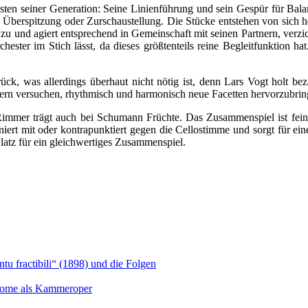
listen seiner Generation: Seine Linienführung und sein Gespür für B
he Überspitzung oder Zurschaustellung. Die Stücke entstehen von sich 
u und agiert entsprechend in Gemeinschaft mit seinen Partnern, verzic
chester im Stich lässt, da dieses größtenteils reine Begleitfunktion 
ück, was allerdings überhaut nicht nötig ist, denn Lars Vogt holt be
dern versuchen, rhythmisch und harmonisch neue Facetten hervorzubrin
mmer trägt auch bei Schumann Früchte. Das Zusammenspiel ist fein a
rt mit oder kontrapunktiert gegen die Cellostimme und sorgt für eine V
Platz für ein gleichwertiges Zusammenspiel.
u fractibili“ (1898) und die Folgen
Salome als Kammeroper