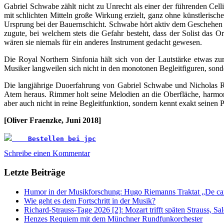
Gabriel Schwabe zählt nicht zu Unrecht als einer der führenden Cel
mit schlichten Mitteln große Wirkung erzielt, ganz ohne künstlerisc
Ursprung bei der Bauernschicht. Schwabe hört aktiv dem Geschehen z
zugute, bei welchem stets die Gefahr besteht, dass der Solist das Or
wären sie niemals für ein anderes Instrument gedacht gewesen.
Die Royal Northern Sinfonia hält sich von der Lautstärke etwas zur
Musiker langweilen sich nicht in den monotonen Begleitfiguren, son
Die langjährige Duoerfahrung von Gabriel Schwabe und Nicholas Ri
Atem heraus. Rimmer holt seine Melodien an die Oberfläche, harmonie
aber auch nicht in reine Begleitfunktion, sondern kennt exakt seinen 
[Oliver Fraenzke, Juni 2018]
    Bestellen bei jpc
Schreibe einen Kommentar
Letzte Beiträge
Humor in der Musikforschung: Hugo Riemanns Traktat „De cant
Wie geht es dem Fortschritt in der Musik?
Richard-Strauss-Tage 2026 [2]: Mozart trifft späten Strauss, 
Henzes Requiem mit dem Münchner Rundfunkorchester