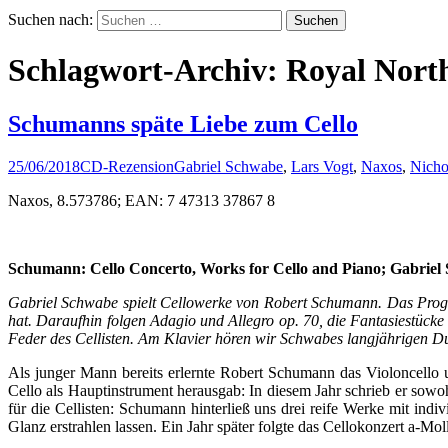
Suchen nach:
Schlagwort-Archiv: Royal Nort
Schumanns späte Liebe zum Cello
25/06/2018
CD-Rezension
Gabriel Schwabe
,
Lars Vogt
,
Naxos
,
Nicho
Naxos, 8.573786; EAN: 7 47313 37867 8
Schumann: Cello Concerto, Works for Cello and Piano; Gabriel 
Gabriel Schwabe spielt Cellowerke von Robert Schumann. Das Prog
hat. Daraufhin folgen Adagio und Allegro op. 70, die Fantasiestüc
Feder des Cellisten. Am Klavier hören wir Schwabes langjährigen D
Als junger Mann bereits erlernte Robert Schumann das Violoncello u
Cello als Hauptinstrument herausgab: In diesem Jahr schrieb er sowo
für die Cellisten: Schumann hinterließ uns drei reife Werke mit indi
Glanz erstrahlen lassen. Ein Jahr später folgte das Cellokonzert a-M