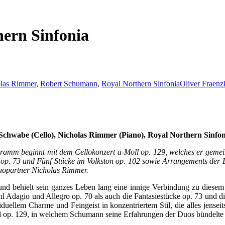
hern Sinfonia
las Rimmer
,
Robert Schumann
,
Royal Northern Sinfonia
Oliver Fraenz
Schwabe (Cello), Nicholas Rimmer (Piano), Royal Northern Sinfon
ramm beginnt mit dem Cellokonzert a-Moll op. 129, welches er gemei
ke op. 73 und Fünf Stücke im Volkston op. 102 sowie Arrangements der
uopartner Nicholas Rimmer.
nd behielt sein ganzes Leben lang eine innige Verbindung zu diesem 
hl Adagio und Allegro op. 70 als auch die Fantasiestücke op. 73 und d
viduellem Charme und Feingeist in konzentriertem Stil, die alles jense
oll op. 129, in welchem Schumann seine Erfahrungen der Duos bündelte u